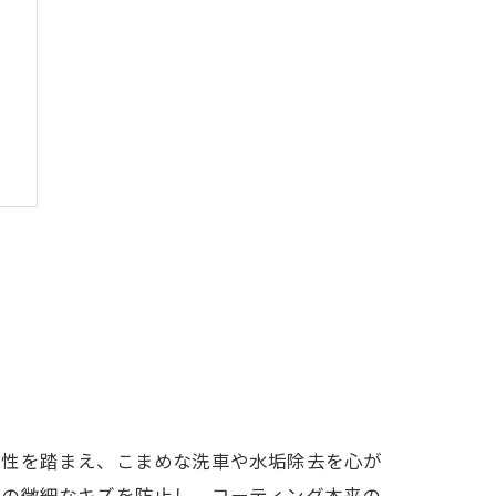
び
特性を踏まえ、こまめな洗車や水垢除去を心が
面の微細なキズを防止し、コーティング本来の