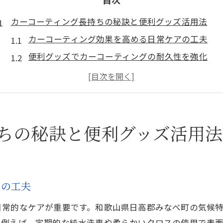
カーコーティング長持ちの秘訣と便利グッズ活用法
カーコーティング効果を高める日常ケアの工夫
便利グッズでカーコーティングの耐久性を強化
和歌山県車ユーザーに適した便利グッズとは
コーティング後も安心の手軽なメンテナンス術
カーコーティングの光沢維持に便利なアイテム選
和歌山県日高郡みなべ町で選ぶコーティンググッズ
ちの秘訣と便利グッズ活用法
みなべ町で活躍するカーコーティング便利グッズ
地域環境に強いコーティング用品の選び方
カーコーティング専門店が推奨する便利アイテム
アの工夫
カーフィルムと併用できるおすすめグッズ
日常的なケアが重要です。和歌山県日高郡みなべ町の気候
和歌山の気候に合うグッズでコーティング長持ち
。例えば、定期的な純水洗車や柔らかいクロスの使用で表