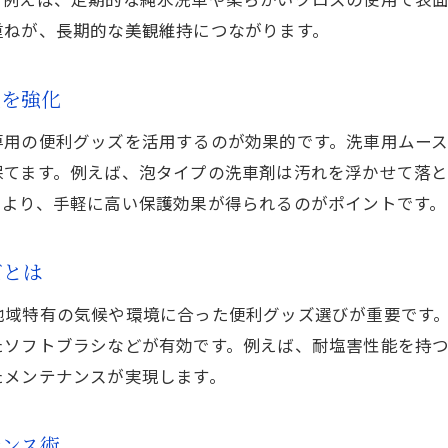
手軽に美観を保つカーコーティング便利アイテム
重ねが、長期的な美観維持につながります。
時短で美観維持できるカーコーティング便利グッ
初心者でも扱いやすいカーコーティング用品とは
性を強化
洗車後に使うと効果的な便利アイテムの選び方
専用の便利グッズを活用するのが効果的です。洗車用ムー
口コミで人気のカーコーティング便利グッズ特集
保てます。例えば、泡タイプの洗車剤は汚れを浮かせて落
手軽さと耐久性を両立するグッズ選びの基準
により、手軽に高い保護効果が得られるのがポイントです。
車の輝き維持なら便利グッズの選び方が重要
カーコーティングの輝きを守るグッズ選びのコツ
ズとは
和歌山県で定評のある便利グッズの特徴と選択法
地域特有の気候や環境に合った便利グッズ選びが重要です
専門店も推奨するカーコーティング必須アイテム
たソフトブラシなどが有効です。例えば、耐塩害性能を持
車種や使用環境別のグッズ選びポイント
たメンテナンスが実現します。
カーフィルムや撥水加工との併用効果を解説
コーティング後のメンテナンスを楽にする方法
ナンス術