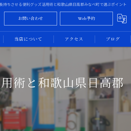
長持ちさせる便利グッズ活用術と和歌山県日高郡みなべ町で選ぶポイント
お問い合わせ
Web予約
当店について
アクセス
ブログ
大阪のカーコーティング
コラム
奈良のカーコーティング
活用術と和歌山県日高郡
新車
ト
中古車
専門店