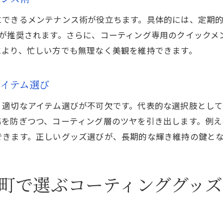
カーコーティング後の簡単メンテナンス手順
にできるメンテナンス術が役立ちます。具体的には、定期
便利グッズ活用で洗車の手間を大幅軽減
とが推奨されます。さらに、コーティング専用のクイックメ
和歌山県の気候に合わせたお手入れ方法
により、忙しい方でも無理なく美観を維持できます。
田辺市のカーショップで選べる便利アイテム
コーティングの持続力を高めるポイント紹介
アイテム選び
季節や環境に合わせたグッズ選びのコツ
、適切なアイテム選びが不可欠です。代表的な選択肢とし
カーコーティングの季節別おすすめ便利グッズ
傷を防ぎつつ、コーティング層のツヤを引き出します。例
和歌山の天候変化に強いグッズの選び方
できます。正しいグッズ選びが、長期的な輝き維持の鍵と
環境対応型カーコーティングアイテム活用法
田辺市周辺の利用者が選ぶ便利グッズ特集
町で選ぶコーティンググッズ
梅雨や夏場にも役立つカーコーティング用品