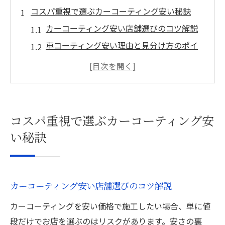
コスパ重視で選ぶカーコーティング安い秘訣
カーコーティング安い店舗選びのコツ解説
車コーティング安い理由と見分け方のポイ
ント
コーティング専門店で安さを引き出す方法
カーコーティング価格比較でコスパ重視の
選択術
コスパ重視で選ぶカーコーティング安
安いカーコーティングでも満足できる技術
い秘訣
力とは
カーコーティング費用を抑えるポイント解説
カーコーティング費用削減の具体的な工夫
カーコーティング安い店舗選びのコツ解説
とは
カーコーティングを安い価格で施工したい場合、単に値
安いカーコーティングの賢いプラン活用法
段だけでお店を選ぶのはリスクがあります。安さの裏
車磨き料金安い時期とキャンペーンの見極