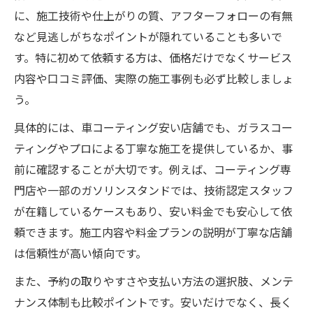
に、施工技術や仕上がりの質、アフターフォローの有無
め方
など見逃しがちなポイントが隠れていることも多いで
カーコーティング費用を比較する際の注意
す。特に初めて依頼する方は、価格だけでなくサービス
点
内容や口コミ評価、実際の施工事例も必ず比較しましょ
ガラスコーティングを安く抑える選択ポイ
う。
ント
具体的には、車コーティング安い店舗でも、ガラスコー
安さと品質を両立したカーコーティング選び方
ティングやプロによる丁寧な施工を提供しているか、事
カーコーティング安い中で品質を見極める
前に確認することが大切です。例えば、コーティング専
基準
門店や一部のガソリンスタンドでは、技術認定スタッフ
格安カーコーティングで後悔しない選び方
が在籍しているケースもあり、安い料金でも安心して依
とは
頼できます。施工内容や料金プランの説明が丁寧な店舗
車コーティング専門店安い店のサービス比
は信頼性が高い傾向です。
較
また、予約の取りやすさや支払い方法の選択肢、メンテ
カーコーティング安いおすすめ施工内容の
ナンス体制も比較ポイントです。安いだけでなく、長く
見方