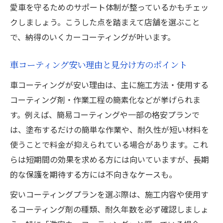
愛車を守るためのサポート体制が整っているかもチェッ
安いカーコーティングの品質保証は大丈夫
クしましょう。こうした点を踏まえて店舗を選ぶこと
か
で、納得のいくカーコーティングが叶います。
車磨きが安いカーコーティングの理由に迫る
車コーティング安い理由と見分け方のポイント
車磨き料金安いカーコーティングの仕組み
解説
車コーティングが安い理由は、主に施工方法・使用する
カーコーティング安い理由とコストカット
コーティング剤・作業工程の簡素化などが挙げられま
の実態
す。例えば、簡易コーティングや一部の格安プランで
は、塗布するだけの簡単な作業や、耐久性が短い材料を
格安カーコーティングが実現できる背景と
使うことで料金が抑えられている場合があります。これ
は
らは短期間の効果を求める方には向いていますが、長期
安いカーコーティングで重要な施工工程の
的な保護を期待する方には不向きなケースも。
違い
車コーティング安いサービスの品質チェッ
安いコーティングプランを選ぶ際は、施工内容や使用す
ク法
るコーティング剤の種類、耐久年数を必ず確認しましょ