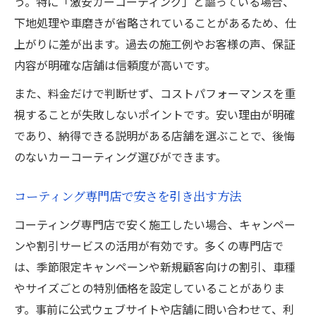
う。特に「激安カーコーティング」と謳っている場合、
格安カーコーティングを見つけるチェック項目
下地処理や車磨きが省略されていることがあるため、仕
カーコーティング格安店の見極め方と選ぶ
上がりに差が出ます。過去の施工例やお客様の声、保証
基準
内容が明確な店舗は信頼度が高いです。
車コーティング安いサービスの比較ポイン
また、料金だけで判断せず、コストパフォーマンスを重
ト
視することが失敗しないポイントです。安い理由が明確
格安カーコーティングで気をつけたい注意
であり、納得できる説明がある店舗を選ぶことで、後悔
点
のないカーコーティング選びができます。
カーコーティング安いプランの落とし穴に
注意
コーティング専門店で安さを引き出す方法
カーコーティング専門店安い店舗の特徴を
コーティング専門店で安く施工したい場合、キャンペー
解説
ンや割引サービスの活用が有効です。多くの専門店で
お得なカーコーティング活用術と比較方法
は、季節限定キャンペーンや新規顧客向けの割引、車種
カーコーティング安いプランのお得な活用
やサイズごとの特別価格を設定していることがありま
法
す。事前に公式ウェブサイトや店舗に問い合わせて、利