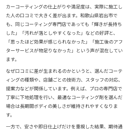
リアルな口コミで仕上がりを見極めるコツ
カーコーティングの仕上がりや満足度は、実際に施工し
仕上がりの違いを口コミで徹底検証
た人の口コミで大きく差が出ます。和歌山県岩出市で
和歌山県岩出市で注目のコーティング事情
も、同じコーティング専門店であっても「輝きが長持ち
カーコーティング事情を口コミで把握
した」「汚れが落としやすくなった」などの好評と、
地元で人気のカーコーティングを調査
「思ったほど効果が感じられなかった」「施工後のアフ
ターサービスが物足りなかった」という声が混在してい
口コミから見える最新コーティング傾向
ます。
岩出市周辺のカーコーティング事情解説
なぜ口コミに差が生まれるのかというと、選んだコーテ
カーコーティング選びで注目すべき点
ィングの種類や、店舗ごとの技術力、スタッフの対応、
カーコーティングの比較が導く後悔しない選び
提案力などが関係しています。例えば、プロの専門店で
方
丁寧に下地処理を行い、最適なコーティング剤を選んだ
口コミ比較で失敗しないカーコーティング
場合は長期間ボディの美しさが維持されやすくなりま
選択
す。
カーコーティングを比較する際の重要ポイ
一方で、安さや即日仕上げだけを重視した結果、期待通
ント