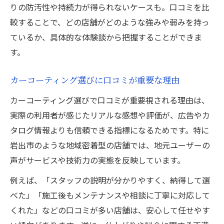
りの防汚性や持続力が得られないケースも。口コミを比
後悔しないための口コミ活用術まとめ
較することで、どの店舗がどのような強みや弱みを持っ
カーコーティング比較で見落としがちな点
ているか、具体的な体験談から把握することができま
口コミを参考に納得の選び方を解説
す。
メンテナンス性とコスパを考慮した選択のコツ
口コミで分かるカーコーティングのコスパ
カーコーティング選びに口コミが重要な理由
メンテナンスを重視したカーコーティング
カーコーティング選びで口コミが重要視される理由は、
選び
実際の利用者が感じたリアルな感想や評価が、広告やカ
カーコーティングのコスト感は口コミが決
タログ情報よりも信頼できる指標になるためです。特に
め手
岩出市のような地域密着型の店舗では、地元ユーザーの
口コミで探るメンテナンス性の違い
声がサービスや技術力の実態を反映しています。
コスパ重視のカーコーティング比較法
例えば、「スタッフの説明が分かりやすく、納得して選
ディーラー施工と専門場所の口コミ徹底検証
べた」「施工後もメンテナンスや相談に丁寧に対応して
くれた」などの口コミが多い店舗は、安心して任せやす
ディーラーと専門店のカーコーティング比