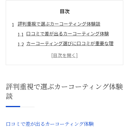
目次
評判重視で選ぶカーコーティング体験談
口コミで差が出るカーコーティング体験
カーコーティング選びに口コミが重要な理
由
体験談から見るカーコーティングの実力
評判が高いカーコーティングの傾向を解説
失敗しないための口コミ活用術とは
評判重視で選ぶカーコーティング体験
口コミから見える仕上がり満足度の違い
談
カーコーティング仕上がりは口コミで判別
口コミ評価が示す満足度の違いとは
カーコーティング後の実感を口コミで比較
口コミで差が出るカーコーティング体験