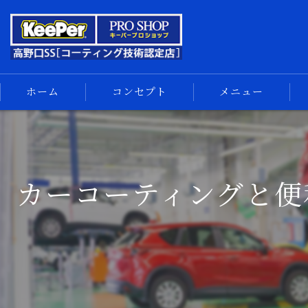
ホーム
コンセプト
メニュー
キーパーコーティング
コーティングメニュー
手洗い洗車
カーコーティングと便
車内清掃
サイドメニュー
汚れの解決
スマホ