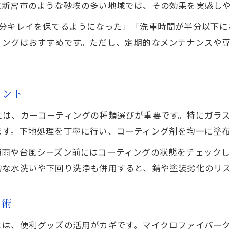
に新宮市のような砂埃の多い地域では、その効果を実感し
カーコーティングで潮風と雨対策を徹底する方法
十分キレイを保てるようになった」「洗車時間が半分以下に
新宮市の気候に強いメンテナンスのポイント
ィングはおすすめです。ただし、定期的なメンテナンスや
便利グッズ活用で塗装ダメージを防ぐコツ
潮風によるサビ対策とコーティングの役割
雨染みを防ぐためのカーコーティング活用術
イント
カーコーティングで手間なく汚れを防ぐ秘訣
には、カーコーティングの種類選びが重要です。特にガラ
カーコーティングで汚れを付きにくくする方法
ます。下地処理を丁寧に行い、コーティング剤を均一に塗
便利グッズと併用した手間いらずの洗車術
梅雨や台風シーズン前にはコーティングの状態をチェック
コーティングで簡単に落ちる汚れの特徴とは
的な水洗いや下回り洗浄も併用すると、錆や塗装劣化のリ
カーコーティング後の汚れ防止メンテナンス
洗車の手間を減らすカーコーティングの選び方
ち術
には、便利グッズの活用がカギです。マイクロファイバー