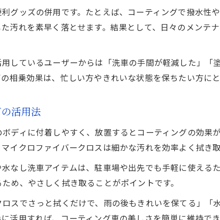
便利グッズの併用です。たとえば、コーティングで撥水性
した汚れを素早く落とせます。結果として、日々のメンテナ
活用しているユーザーからは「洗車の手間が軽減した」「
ズの相乗効果は、忙しい方やきれいな状態を保ちたい方に
ズの活用法
のボディに付着しやすく、放置するとコーティングの効果
、マイクロファイバークロスは細かな汚れを効率よく拭き
や水なし洗車アイテムは、駐車場や出先でも手軽に使える
るため、やさしく拭き取ることがポイントです。
クロスでさっと拭くだけで、雨の後もきれいを保てる」「
手に活用すれば、コーティング車の美しさを簡単に維持でき