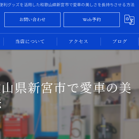
便利グッズを活用した和歌山県新宮市で愛車の美しさを長持ちさせる方法
お問い合わせ
Web予約
当店について
アクセス
ブログ
大阪のカーコーティング
コラム
奈良のカーコーティング
歌山県新宮市で愛車の美
新車
法
中古車
専門店