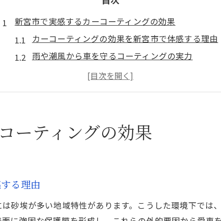
新宮市で実感するカーコーティングの効果
カーコーティングの効果を新宮市で体感する理由
雨や潮風から車を守るコーティングの実力
カーコーティングで日常の洗車が驚くほど楽に
新宮市の環境に合わせた塗装保護のポイント
便利グッズと組み合わせた美しさ長持ち術
便利グッズを使った手軽な車の美しさ維持術
コーティングの効果
カーコーティングと便利グッズの相乗効果を解説
手軽に汚れを落とすおすすめ便利グッズの活用法
カーコーティング後の簡単ボディケアのコツ
感する理由
日常使いに最適な車用便利グッズの選び方
には砂埃が多い地域特性があります。こうした環境下では
カーコーティングと合わせて行う洗車時短術
表面に強固な保護膜を形成し、これらの外的要因から愛車