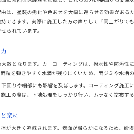
愛車の輝きを守るコーティング活用法
理由は、塗装の劣化や色あせを大幅に遅らせる効果がある
カーコーティングで光沢を長く保つための秘訣
維持できます。実際に施工した方の声として「雨上がりで
適切なコーティング選びが輝きを左右する理由
寄せられています。
便利グッズと併用したメンテナンス方法を紹介
コーティング施工後の正しいお手入れ手順
実力
カーコーティングで外的ダメージに強い車へ
の大敵となります。カーコーティングは、撥水性や防汚性
洗車時間を短縮する新宮市のコツ
、雨粒を弾きやすく水滴が残りにくいため、雨ジミや水垢
カーコーティングで洗車時間を劇的に短縮する
く下回りや細部にも影響を及ぼします。コーティング施工
新宮市の気候に合う効率的な洗車方法とは
。施工の際は、下地処理をしっかり行い、ムラなく塗布す
便利グッズを使った時短メンテナンスの極意
カーコーティング後のラクな洗車手順を解説
ほど楽に
洗車頻度を減らすために必要なコーティング術
負担が大きく軽減されます。表面が滑らかになるため、砂
潮風と雨から車を守るメンテナンス方法