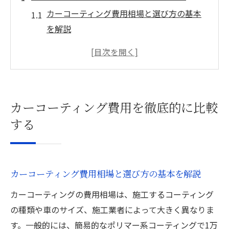
カーコーティング費用相場と選び方の基本
を解説
和歌山のカーコーティングおすすめ業者比
較法
カーコーティング費用差の理由と納得の選
択術
カーコーティング費用を徹底的に比較
車コーティングおすすめ業者の見極めポイ
する
ント
和歌山市カーコーティングの最新費用事情
コーティングのタイプ別長所と費用差を解説
カーコーティング費用相場と選び方の基本を解説
セラミックやガラス系カーコーティングの
カーコーティングの費用相場は、施工するコーティング
特徴
の種類や車のサイズ、施工業者によって大きく異なりま
各種カーコーティングの耐久性と費用の違
す。一般的には、簡易的なポリマー系コーティングで1万
い