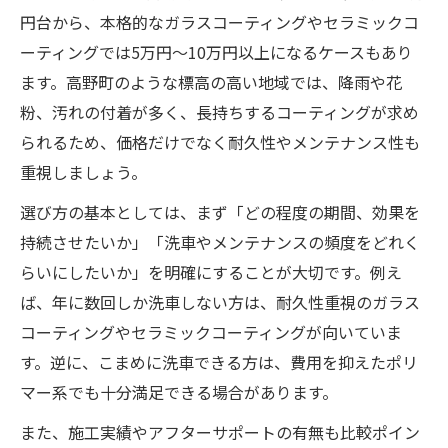
円台から、本格的なガラスコーティングやセラミックコ
和歌山セラミックコーティングの選び方と
ーティングでは5万円〜10万円以上になるケースもあり
費用感
ます。高野町のような標高の高い地域では、降雨や花
カーコーティングのタイプ別おすすめ活用
粉、汚れの付着が多く、長持ちするコーティングが求め
法
られるため、価格だけでなく耐久性やメンテナンス性も
ポリマー系とガラス系カーコーティングの
重視しましょう。
比較
選び方の基本としては、まず「どの程度の期間、効果を
最適なカーコーティング選びに迷うなら
持続させたいか」「洗車やメンテナンスの頻度をどれく
カーコーティングで失敗しない業者選びの
らいにしたいか」を明確にすることが大切です。例え
コツ
ば、年に数回しか洗車しない方は、耐久性重視のガラス
カーコーティングおすすめ業者の特徴を整
コーティングやセラミックコーティングが向いていま
理
す。逆に、こまめに洗車できる方は、費用を抑えたポリ
口コミを活用したカーコーティング比較ポ
マー系でも十分満足できる場合があります。
イント
また、施工実績やアフターサポートの有無も比較ポイン
カーコーティング費用と効果のバランスを