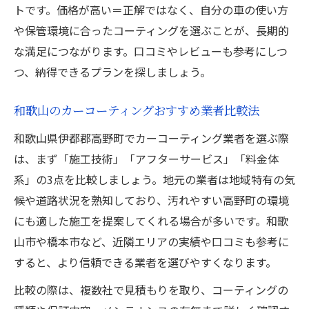
トです。価格が高い＝正解ではなく、自分の車の使い方
重視
や保管環境に合ったコーティングを選ぶことが、長期的
和歌山のカーコーティング選び方ガイド
な満足につながります。口コミやレビューも参考にしつ
維持費や耐久性で選ぶ賢いコーティング術
つ、納得できるプランを探しましょう。
カーコーティング維持費と耐久性の違いを
和歌山のカーコーティングおすすめ業者比較法
比較
長持ちするカーコーティング選びのポイン
和歌山県伊都郡高野町でカーコーティング業者を選ぶ際
ト
は、まず「施工技術」「アフターサービス」「料金体
系」の3点を比較しましょう。地元の業者は地域特有の気
保管環境別カーコーティング費用とメリッ
候や道路状況を熟知しており、汚れやすい高野町の環境
ト
にも適した施工を提案してくれる場合が多いです。和歌
コーティングの耐久性で賢く費用を抑える
山市や橋本市など、近隣エリアの実績や口コミも参考に
方法
すると、より信頼できる業者を選びやすくなります。
カーコーティング費用を抑える維持管理の
コツ
比較の際は、複数社で見積もりを取り、コーティングの