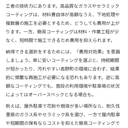
カーコーティング費用対効果の高い選択方
工者の技術力にあります。高品質なガラスやセラミック
法
コーティングは、材料費自体が高額なうえ、下地処理や
和歌山カーコーティング業者の特徴と選び
複数層の施工を必要とするため、どうしても費用が上が
方
ります。一方、簡易コーティングは材料・作業工程が少
なく、短時間で施工できるため費用を抑えられます。
高野町で注目のカーコーティングおすすめ
情報
納得できる選択をするためには、「費用対効果」を意識
しましょう。単に安いコーティングを選ぶと、持続期間
が短かったり、汚れやすい高野町の環境に合わず、結果
的に頻繁な再施工が必要になる恐れもあります。逆に高
額なコーティングでも、普段の利用環境や駐車場の状況
によってはオーバースペックとなる場合も。
例えば、屋外駐車で花粉や樹液が多い場所なら、耐久性
重視のガラス系やセラミック系を選び、一方で屋内駐車
や短期間の保有ならコストを抑えた簡易コーティングで