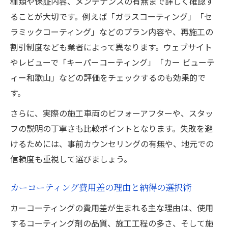
種類や保証内容、メンテナンスの有無まで詳しく確認す
ガラスコーティングの落とし穴と対策とは
ることが大切です。例えば「ガラスコーティング」「セ
カーコーティングで起こるガラス系の注意
ラミックコーティング」などのプラン内容や、再施工の
点
割引制度なども業者によって異なります。ウェブサイト
ガラスコーティングのデメリットと対策方
やレビューで「キーパーコーティング」「カー ビューテ
法
ィー和歌山」などの評価をチェックするのも効果的で
洗車機NG？ガラス系カーコーティングの落
す。
とし穴
さらに、実際の施工車両のビフォーアフターや、スタッ
カーコーティング選びで見落としがちな点
フの説明の丁寧さも比較ポイントとなります。失敗を避
ガラス系カーコーティングの耐久性比較
けるためには、事前カウンセリングの有無や、地元での
高野町で愛車を守るコーティングのポイント
信頼度も重視して選びましょう。
高野町の環境に合うカーコーティング選び
方
カーコーティング費用差の理由と納得の選択術
カーコーティングで愛車を長持ちさせる秘
カーコーティングの費用差が生まれる主な理由は、使用
訣
するコーティング剤の品質、施工工程の多さ、そして施