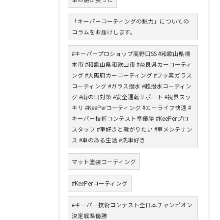
「キーパーコーティングの魅力」についての
コラムをお届けします。
#キーパープロショップ高野口SS #和歌山県橋
本市 #和歌山県和歌山市 #奈良県カーコーティ
ング #大阪府カーコーティング #フッ素ガラス
コーティング #ガラス撥水 #超撥水コーティン
グ #雨の日対策 #安全運転サポート #視界スッ
キリ #KeePerコーティング #カーライフ快適 #
キーパー技術コンテスト準優勝 #KeePerプロ
スタッフ #車好きと繋がりたい #車メンテナン
ス #車のある生活 #洗車好き
マット塗装コーティング
#KeePerコーティング
#キーパー技術コンテスト全日本チャンピオン
決定戦準優勝