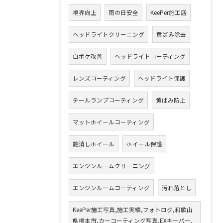
視界向上
雨の日安全
KeePer施工店
ヘッドライトクリーニング
黄ばみ除去
白ボケ改善
ヘッドライトコーティング
レンズコーティング
ヘッドライト保護
テールランプコーティング
黄ばみ防止
マットホイールコーティング
艶消しホイール
ホイール保護
エンジンルームクリーニング
エンジンルームコーティング
汚れ落とし
KeePer施工写真,施工実績,フォトログ,和歌山
県橋本市,カーコーティング写真,EXキーパー,