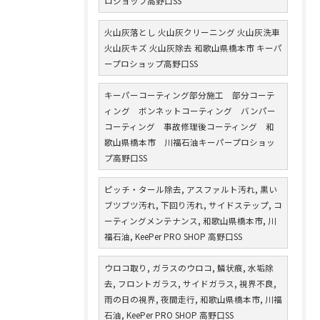
ロショップ高野口SS
火山灰落とし 火山灰クリーニング 火山灰洗車
火山灰キズ 火山灰除去 和歌山県橋本市 キーパ
ープロショップ高野口SS
キーパーコーティング部分施工 部分コーテ
ィング ボンネットコーティング バンパー
コーティング 事故修理後コーティング 和
歌山県橋本市 川福石油キーパープロショッ
プ高野口SS
ピッチ・タール除去, アスファルト汚れ, 黒い
ブツブツ汚れ, 下回り汚れ, サイドステップ, コ
ーティングメンテナンス, 和歌山県橋本市, 川
福石油, KeePer PRO SHOP 高野口SS
ウロコ取り, ガラスのウロコ, 鱗状痕, 水垢除
去, フロントガラス, サイドガラス, 視界不良,
雨の日の視界, 夜間走行, 和歌山県橋本市, 川福
石油, KeePer PRO SHOP 高野口SS