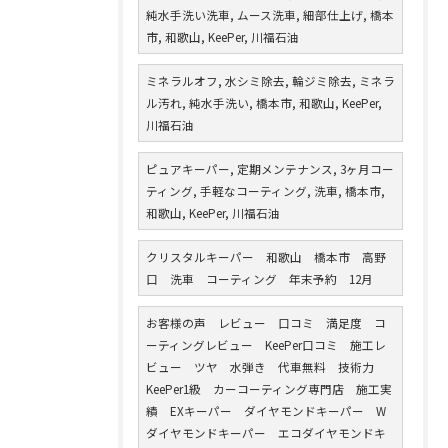
純水手洗い洗車, ムース洗車, 細部仕上げ, 橋本
市, 和歌山, KeePer, 川福石油
ミネラルオフ, 水シミ除去, 輪ジミ除去, ミネラ
ル汚れ, 純水手洗い, 橋本市, 和歌山, KeePer,
川福石油
ピュアキーパー, 定期メンテナンス, 3ヶ月コー
ティング, 手軽なコーティング, 洗車, 橋本市,
和歌山, KeePer, 川福石油
クリスタルキーパー 和歌山 橋本市 高野
口 洗車 コーティング 年末予約 12月
お客様の声 レビュー 口コミ 満足度 コ
ーティングレビュー KeePer口コミ 施工レ
ビュー ツヤ 水弾き 代車無料 技術力
KeePer1級 カーコーティング専門店 施工実
績 EXキーパー ダイヤモンドキーパー W
ダイヤモンドキーパー エコダイヤモンドキ