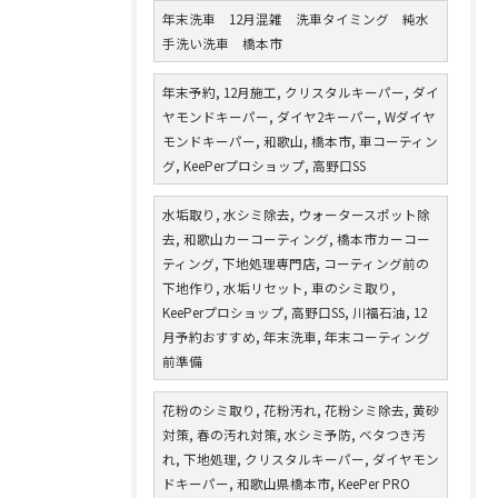
年末洗車 12月混雑 洗車タイミング 純水
手洗い洗車 橋本市
年末予約, 12月施工, クリスタルキーパー, ダイ
ヤモンドキーパー, ダイヤ2キーパー, Wダイヤ
モンドキーパー, 和歌山, 橋本市, 車コーティン
グ, KeePerプロショップ, 高野口SS
水垢取り, 水シミ除去, ウォータースポット除
去, 和歌山カーコーティング, 橋本市カーコー
ティング, 下地処理専門店, コーティング前の
下地作り, 水垢リセット, 車のシミ取り,
KeePerプロショップ, 高野口SS, 川福石油, 12
月予約おすすめ, 年末洗車, 年末コーティング
前準備
花粉のシミ取り, 花粉汚れ, 花粉シミ除去, 黄砂
対策, 春の汚れ対策, 水シミ予防, ベタつき汚
れ, 下地処理, クリスタルキーパー, ダイヤモン
ドキーパー, 和歌山県橋本市, KeePer PRO