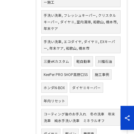
ー施工
手洗い洗車, フレッシュキーパー, クリスタル
キーパー, ダイヤⅡ, 室内清掃, 和歌山, 橋本市,
年末ケア
手洗い洗車, エコダイヤ, ダイヤⅡ, EXキーパ
ー, 年末ケア, 和歌山, 橋本市
三菱eKカスタム
軽自動車
川福石油
KeePer PRO SHOP高野口SS
施工事例
ホンダN-BOX
ダイヤⅡキーパー
年内リセット
コーティング後のお手入れ 冬の洗車 年末
洗車 純水手洗い洗車 ミネラルオフ
ダイヤⅡ
軽バン
商用車