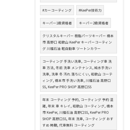
#カーコーティング
#KeePer技術力
キーパー1級資格者
キーパー2級資格者
クリスタルキーパー 樹脂パーツキーパー 橋本
市 高野口 和歌山 KeePer キーパーコーティン
グ 川福石油 軽自動車 ツートンカラー
コーティング 手洗い洗車, コーティング車 洗
車 方法, 冬前 洗車 メンテナンス, 純水手洗い
洗車, 洗車 冬 汚れ 落ちにくい, 和歌山 コーテ
ィング, 橋本市 手洗い洗車, 川福石油 高野口
SS, KeePer PRO SHOP 高野口SS
年末 コーティング 予約, コーティング 予約 混
雑, 年末 車 キレイ, 和歌山 コーティング, 橋本
市 KeePer, 川福石油 高野口SS, KeePer PRO
SHOP 高野口SS, 年末 洗車, コーティング おす
すめ 時期, 代車無料 コーティング