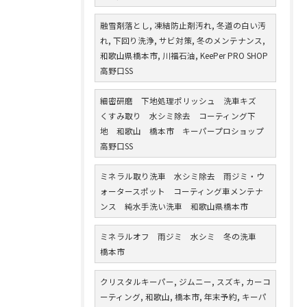
融雪剤落とし, 凍結防止剤汚れ, 冬道の白い汚
れ, 下回り洗浄, サビ対策, 冬のメンテナンス,
和歌山県橋本市, 川福石油, KeePer PRO SHOP
高野口SS
細密研磨 下地処理ポリッシュ 洗車キズ
くすみ取り 水シミ除去 コーティング下
地 和歌山 橋本市 キーパープロショップ
高野口SS
ミネラル取り洗車 水シミ除去 雨ジミ・ウ
ォータースポット コーティング車メンテナ
ンス 純水手洗い洗車 和歌山県橋本市
ミネラルオフ 雨ジミ 水シミ 冬の洗車
橋本市
クリスタルキーパー, ジムニー, スズキ, カーコ
ーティング, 和歌山, 橋本市, 年末予約, キーパ