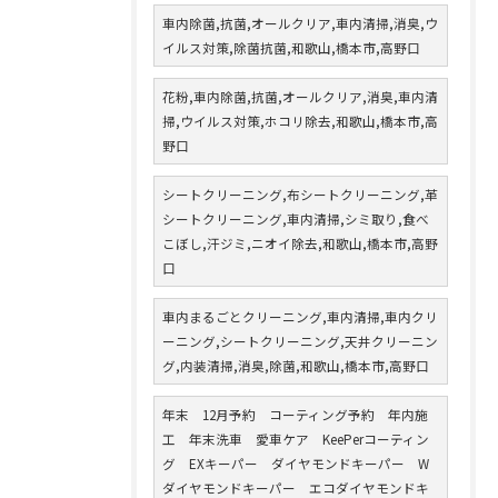
車内除菌,抗菌,オールクリア,車内清掃,消臭,ウ
イルス対策,除菌抗菌,和歌山,橋本市,高野口
花粉,車内除菌,抗菌,オールクリア,消臭,車内清
掃,ウイルス対策,ホコリ除去,和歌山,橋本市,高
野口
シートクリーニング,布シートクリーニング,革
シートクリーニング,車内清掃,シミ取り,食べ
こぼし,汗ジミ,ニオイ除去,和歌山,橋本市,高野
口
車内まるごとクリーニング,車内清掃,車内クリ
ーニング,シートクリーニング,天井クリーニン
グ,内装清掃,消臭,除菌,和歌山,橋本市,高野口
年末 12月予約 コーティング予約 年内施
工 年末洗車 愛車ケア KeePerコーティン
グ EXキーパー ダイヤモンドキーパー W
ダイヤモンドキーパー エコダイヤモンドキ