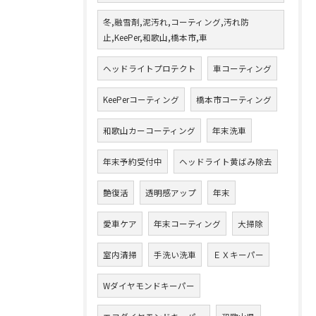
冬,融雪剤,泥汚れ,コーティング,汚れ防
止,KeePer,和歌山,橋本市,車
ヘッドライトプロテクト
車コーティング
KeePerコーティング
橋本市コーティング
和歌山カーコーティング
年末洗車
年末予約受付中
ヘッドライト黄ばみ除去
艶復活
透明感アップ
年末
愛車ケア
年末コーティング
大掃除
室内清掃
手洗い洗車
ＥＸキーパー
Wダイヤモンドキーパー