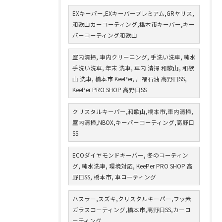
EXキーパー,EXキーパープレミアム,GRヤリス,
和歌山カーコーティング,橋本市キーパー,キー
パーコーティング和歌山
室内清掃, 車内クリーニング, 手洗い洗車, 純水
手洗い洗車, 年末 洗車, 車内 清掃 和歌山, 和歌
山 洗車, 橋本市 KeePer, 川福石油 高野口SS,
KeePer PRO SHOP 高野口SS
クリスタルキーパー,和歌山,橋本市,車内清掃,
室内清掃,NBOX,キーパーコーティング,高野口
SS
ECOダイヤモンドキーパー, 冬のコーティン
グ, 純水洗車, 環境対応, KeePer PRO SHOP 高
野口SS, 橋本市, 車コーティング
ハスラー,スズキ,クリスタルキーパー,フッ素
ガラスコーティング,橋本市,高野口SS,カーコ
ーティング