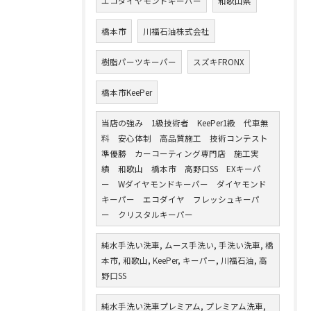
エコダイヤモンドキーパー
和歌山県
橋本市
川福石油株式会社
樹脂パーツキーパー
スズキFRONX
橋本市KeePer
当店の強み 1級技術者 KeePer1級 代車無
料 安心体制 高品質施工 技術コンテスト
準優勝 カーコーティング専門店 施工実
績 和歌山 橋本市 高野口SS EXキーパ
ー Wダイヤモンドキーパー ダイヤモンド
キーパー エコダイヤ フレッシュキーパ
ー クリスタルキーパー
純水手洗い洗車, ムース手洗い, 手洗い洗車, 橋
本市, 和歌山, KeePer, キーパー, 川福石油, 高
野口SS
純水手洗い洗車プレミアム, プレミアム洗車,