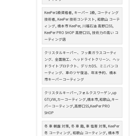
KeePer1級資格者, キーパー 1級, コーティング
技術者, KeePer 技術コンテスト, 和歌山 コーテ
ィング, 橋本市 KeePer, 川福石油 高野口SS,
KeePer PRO SHOP 高野口SS, 技術力の高い コ
ーティング店
クリスタルキーパー、フッ素ガラスコーティ
ング、全面施工、ヘッドライトクリーン、ヘッ
ドライトプロテクト、デリカD5、ミニバンコ
ーティング、車のツヤ復活、年末予約、橋本
市キーパーコーティング
クリスタルキーパー,フォルクスワーゲン,up
GTI,VW,カーコーティング,橋本市,和歌山,キー
パーコーティング,高野口SS,KeePer PRO
SHOP
冬 車 朝露 対策, 冬 車 霜, 車 塩害 対策, KeePer
冬 コーティング, 和歌山 コーティング, 橋本市