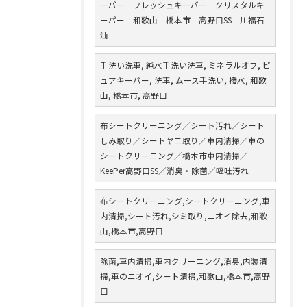
ーパー フレッシュキーパー クリスタルキ
ーパー 和歌山 橋本市 高野口SS 川福石
油
手洗い洗車, 純水手洗い洗車, ミネラルオフ, ピ
ュアキーパー, 洗車, ムース手洗い, 撥水, 和歌
山, 橋本市, 高野口
布シートクリーニング／シート汚れ／シート
しみ取り／シートヤニ取り／車内清掃／車の
シートクリーニング／橋本市車内清掃／
KeePer高野口SS／消臭・除菌／嘔吐汚れ
布シートクリーニング,シートクリーニング,車
内清掃,シート汚れ,シミ取り,ニオイ除去,和歌
山,橋本市,高野口
除菌,車内清掃,車内クリーニング,消臭,内装清
掃,車のニオイ,シート清掃,和歌山,橋本市,高野
口