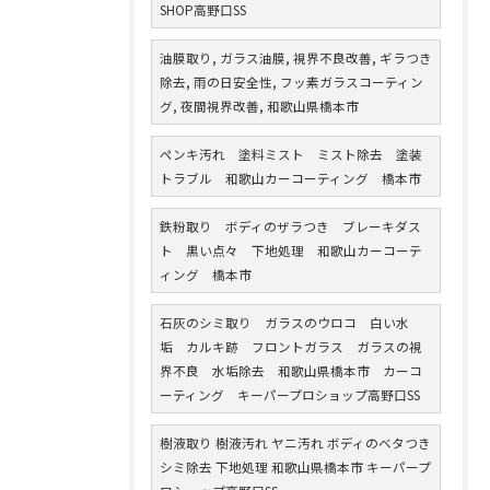
SHOP高野口SS
油膜取り, ガラス油膜, 視界不良改善, ギラつき
除去, 雨の日安全性, フッ素ガラスコーティン
グ, 夜間視界改善, 和歌山県橋本市
ペンキ汚れ 塗料ミスト ミスト除去 塗装
トラブル 和歌山カーコーティング 橋本市
鉄粉取り ボディのザラつき ブレーキダス
ト 黒い点々 下地処理 和歌山カーコーテ
ィング 橋本市
石灰のシミ取り ガラスのウロコ 白い水
垢 カルキ跡 フロントガラス ガラスの視
界不良 水垢除去 和歌山県橋本市 カーコ
ーティング キーパープロショップ高野口SS
樹液取り 樹液汚れ ヤニ汚れ ボディのベタつき
シミ除去 下地処理 和歌山県橋本市 キーパープ