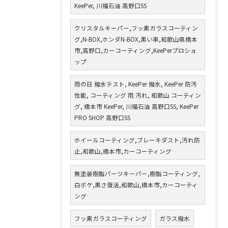
KeePer, 川福石油 高野口SS
クリスタルキーパー,フッ素ガラスコーティン
グ,N-BOX,ホンダN-BOX,黒い車,和歌山県橋本
市,高野口,カーコーティング,KeePerプロショ
ップ
雨の日 撥水テスト, KeePer 撥水, KeePer 防汚
性能, コーティング 雨 汚れ, 和歌山 コーティン
グ, 橋本市 KeePer, 川福石油 高野口SS, KeePer
PRO SHOP 高野口SS
ホイールコーティング,ブレーキダスト,汚れ防
止,和歌山,橋本市,カーコーティング
無塗装樹脂パーツキーパー,樹脂コーティング,
白ボケ,黒さ復活,和歌山,橋本市,カーコーティ
ング
フッ素ガラスコーティング
ガラス撥水