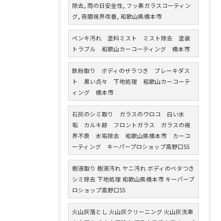
除去, 雨の日安全性, フッ素ガラスコーティン
グ, 夜間視界改善, 和歌山県橋本市
ペンキ汚れ 塗料ミスト ミスト除去 塗装
トラブル 和歌山カーコーティング 橋本市
鉄粉取り ボディのザラつき ブレーキダス
ト 黒い点々 下地処理 和歌山カーコーテ
ィング 橋本市
石灰のシミ取り ガラスのウロコ 白い水
垢 カルキ跡 フロントガラス ガラスの視
界不良 水垢除去 和歌山県橋本市 カーコ
ーティング キーパープロショップ高野口SS
樹液取り 樹液汚れ ヤニ汚れ ボディのベタつき
シミ除去 下地処理 和歌山県橋本市 キーパープ
ロショップ高野口SS
火山灰落とし 火山灰クリーニング 火山灰洗車