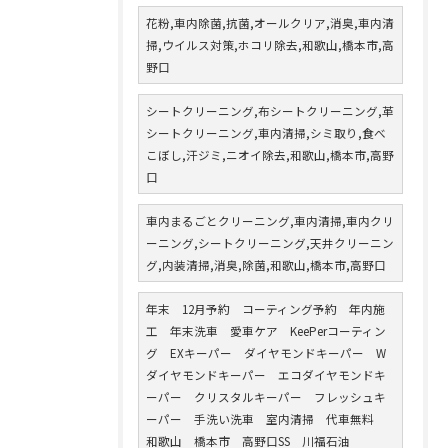
花粉,車内除菌,抗菌,オールクリア,消臭,車内清
掃,ウイルス対策,ホコリ除去,和歌山,橋本市,高
野口
シートクリーニング,布シートクリーニング,革
シートクリーニング,車内清掃,シミ取り,食べ
こぼし,汗ジミ,ニオイ除去,和歌山,橋本市,高野
口
車内まるごとクリーニング,車内清掃,車内クリ
ーニング,シートクリーニング,天井クリーニン
グ,内装清掃,消臭,除菌,和歌山,橋本市,高野口
年末 12月予約 コーティング予約 年内施
工 年末洗車 愛車ケア KeePerコーティン
グ EXキーパー ダイヤモンドキーパー W
ダイヤモンドキーパー エコダイヤモンドキ
ーパー クリスタルキーパー フレッシュキ
ーパー 手洗い洗車 室内清掃 代車無料
和歌山 橋本市 高野口SS 川福石油