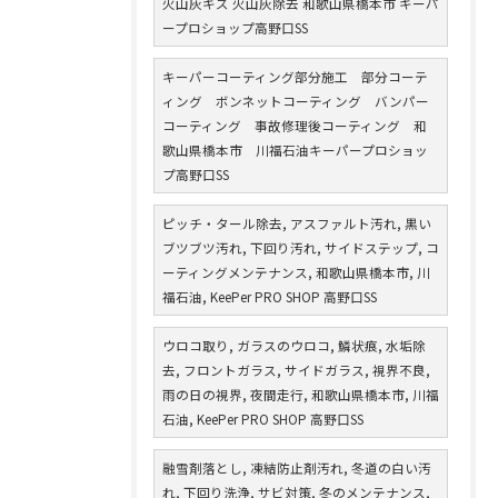
火山灰キズ 火山灰除去 和歌山県橋本市 キーパ
ープロショップ高野口SS
キーパーコーティング部分施工 部分コーテ
ィング ボンネットコーティング バンパー
コーティング 事故修理後コーティング 和
歌山県橋本市 川福石油キーパープロショッ
プ高野口SS
ピッチ・タール除去, アスファルト汚れ, 黒い
ブツブツ汚れ, 下回り汚れ, サイドステップ, コ
ーティングメンテナンス, 和歌山県橋本市, 川
福石油, KeePer PRO SHOP 高野口SS
ウロコ取り, ガラスのウロコ, 鱗状痕, 水垢除
去, フロントガラス, サイドガラス, 視界不良,
雨の日の視界, 夜間走行, 和歌山県橋本市, 川福
石油, KeePer PRO SHOP 高野口SS
融雪剤落とし, 凍結防止剤汚れ, 冬道の白い汚
れ, 下回り洗浄, サビ対策, 冬のメンテナンス,