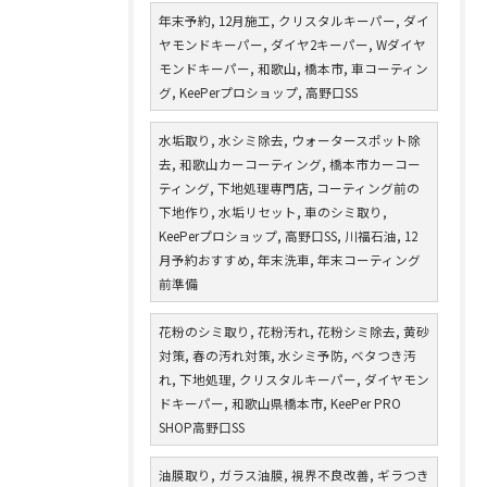
年末予約, 12月施工, クリスタルキーパー, ダイ
ヤモンドキーパー, ダイヤ2キーパー, Wダイヤ
モンドキーパー, 和歌山, 橋本市, 車コーティン
グ, KeePerプロショップ, 高野口SS
水垢取り, 水シミ除去, ウォータースポット除
去, 和歌山カーコーティング, 橋本市カーコー
ティング, 下地処理専門店, コーティング前の
下地作り, 水垢リセット, 車のシミ取り,
KeePerプロショップ, 高野口SS, 川福石油, 12
月予約おすすめ, 年末洗車, 年末コーティング
前準備
花粉のシミ取り, 花粉汚れ, 花粉シミ除去, 黄砂
対策, 春の汚れ対策, 水シミ予防, ベタつき汚
れ, 下地処理, クリスタルキーパー, ダイヤモン
ドキーパー, 和歌山県橋本市, KeePer PRO
SHOP高野口SS
油膜取り, ガラス油膜, 視界不良改善, ギラつき