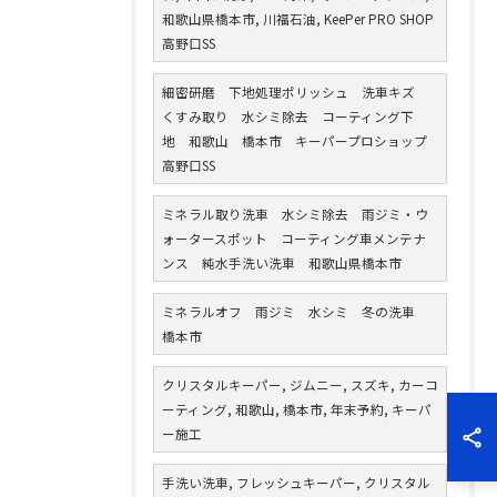
和歌山県橋本市, 川福石油, KeePer PRO SHOP
高野口SS
細密研磨 下地処理ポリッシュ 洗車キズ
くすみ取り 水シミ除去 コーティング下
地 和歌山 橋本市 キーパープロショップ
高野口SS
ミネラル取り洗車 水シミ除去 雨ジミ・ウ
ォータースポット コーティング車メンテナ
ンス 純水手洗い洗車 和歌山県橋本市
ミネラルオフ 雨ジミ 水シミ 冬の洗車
橋本市
クリスタルキーパー, ジムニー, スズキ, カーコ
ーティング, 和歌山, 橋本市, 年末予約, キーパ
ー施工
手洗い洗車, フレッシュキーパー, クリスタル