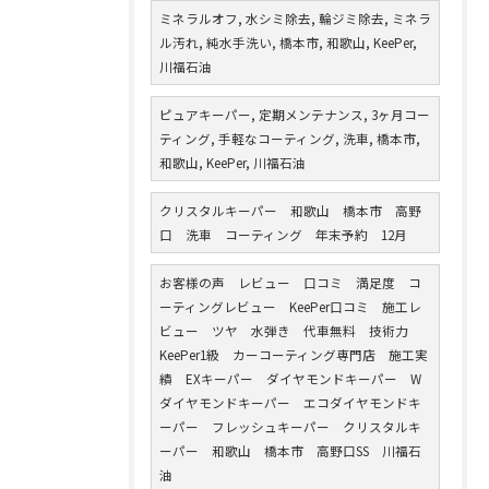
ミネラルオフ, 水シミ除去, 輪ジミ除去, ミネラ
ル汚れ, 純水手洗い, 橋本市, 和歌山, KeePer,
川福石油
ピュアキーパー, 定期メンテナンス, 3ヶ月コー
ティング, 手軽なコーティング, 洗車, 橋本市,
和歌山, KeePer, 川福石油
クリスタルキーパー 和歌山 橋本市 高野
口 洗車 コーティング 年末予約 12月
お客様の声 レビュー 口コミ 満足度 コ
ーティングレビュー KeePer口コミ 施工レ
ビュー ツヤ 水弾き 代車無料 技術力
KeePer1級 カーコーティング専門店 施工実
績 EXキーパー ダイヤモンドキーパー W
ダイヤモンドキーパー エコダイヤモンドキ
ーパー フレッシュキーパー クリスタルキ
ーパー 和歌山 橋本市 高野口SS 川福石
油