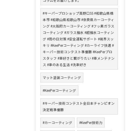
コラムをお届けします。
#キーパープロショップ高野口SS #和歌山県橋
本市 #和歌山県和歌山市 #奈良県カーコーティ
ング #大阪府カーコーティング #フッ素ガラス
コーティング #ガラス撥水 #超撥水コーティン
グ #雨の日対策 #安全運転サポート #視界スッ
キリ #KeePerコーティング #カーライフ快適 #
キーパー技術コンテスト準優勝 #KeePerプロ
スタッフ #車好きと繋がりたい #車メンテナン
ス #車のある生活 #洗車好き
マット塗装コーティング
#KeePerコーティング
#キーパー技術コンテスト全日本チャンピオン
決定戦準優勝
#カーコーティング
#KeePer技術力