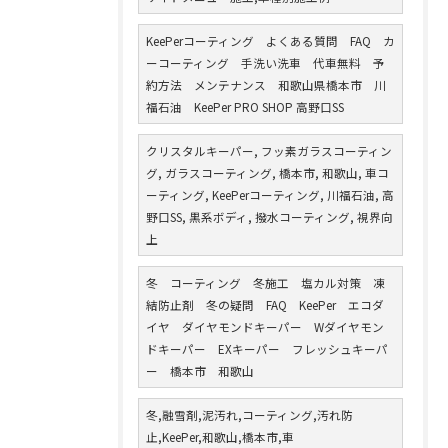
KeePerコーティング よくある質問 FAQ カ
ーコーティング 手洗い洗車 代車無料 予
約方法 メンテナンス 和歌山県橋本市 川
福石油 KeePer PRO SHOP 高野口SS
クリスタルキーパー, フッ素ガラスコーティン
グ, ガラスコーティング, 橋本市, 和歌山, 車コ
ーティング, KeePerコーティング, 川福石油, 高
野口SS, 黒系ボディ, 撥水コーティング, 視界向
上
冬 コーティング 冬施工 塩カル対策 凍
結防止剤 冬の疑問 FAQ KeePer エコダ
イヤ ダイヤモンドキーパー Wダイヤモン
ドキーパー EXキーパー フレッシュキーパ
ー 橋本市 和歌山
冬,融雪剤,泥汚れ,コーティング,汚れ防
止,KeePer,和歌山,橋本市,車