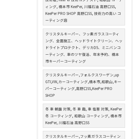
ィング, 橋本市 KeePer, 川福石油 高野口SS,
KeePer PRO SHOP 高野口SS, 技術力の高い コ
ーティング店
クリスタルキーパー、フッ素ガラスコーティ
ング、全面施工、ヘッドライトクリーン、ヘッ
ドライトプロテクト、デリカD5、ミニバンコ
ーティング、車のツヤ復活、年末予約、橋本
市キーパーコーティング
クリスタルキーパー,フォルクスワーゲン,up
GTI,VW,カーコーティング,橋本市,和歌山,キー
パーコーティング,高野口SS,KeePer PRO
SHOP
冬 車 朝露 対策, 冬 車 霜, 車 塩害 対策, KeePer
冬 コーティング, 和歌山 コーティング, 橋本市
KeePer, 川福石油 高野口SS
クリスタルキーパー,フッ素ガラスコーティン