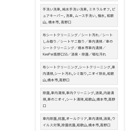
手洗い洗車, 純水手洗い洗車, ミネラルオフ, ピ
ュアキーパー, 洗車, ムース手洗い, 撥水, 和歌
山, 橋本市, 高野口
布シートクリーニング／シート汚れ／シート
しみ取り／シートヤニ取り／車内清掃／車の
シートクリーニング／橋本市車内清掃／
KeePer高野口SS／消臭・除菌／嘔吐汚れ
布シートクリーニング,シートクリーニング,車
内清掃,シート汚れ,シミ取り,ニオイ除去,和歌
山,橋本市,高野口
除菌,車内清掃,車内クリーニング,消臭,内装清
掃,車のニオイ,シート清掃,和歌山,橋本市,高野
口
車内除菌,抗菌,オールクリア,車内清掃,消臭,ウ
イルス対策,除菌抗菌,和歌山,橋本市,高野口