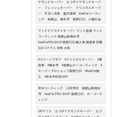
ヤモンドキーパー エコダイヤモンドキーパ
ー フレッシュキーパー クリスタルキーパ
ー 手洗い洗車 室内清掃 KeePerコーティ
ング 和歌山 橋本市 高野口SS 川福石油
マットテクスチャキーパー マット塗装 マット
コーティング 和歌山県橋本市
KeePerPROSHOP高野口SS 輸入車 国産車 四駆
SUV Gクラス 奈良 大阪
#スペーシアギア #クリスタルキーパー #黒
色車 #橋本市 #和歌山カーコーティング #
キーパープロショップ高野口SS #KeePer施
工 #年末予約受付中
年末コーティング 12月予約 和歌山県橋本
市 KeePer PRO SHOP 高野口SS カーコーテ
ィング
GRヤリス エコダイヤモンドキーパー エコ
ダイヤBメンテナンス KeePerコーティング