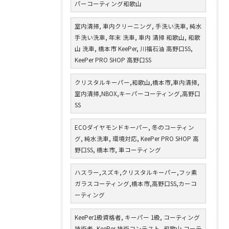
パーコーティング和歌山
室内清掃, 車内クリーニング, 手洗い洗車, 純水
手洗い洗車, 年末 洗車, 車内 清掃 和歌山, 和歌
山 洗車, 橋本市 KeePer, 川福石油 高野口SS,
KeePer PRO SHOP 高野口SS
クリスタルキーパー,和歌山,橋本市,車内清掃,
室内清掃,NBOX,キーパーコーティング,高野口
SS
ECOダイヤモンドキーパー, 冬のコーティン
グ, 純水洗車, 環境対応, KeePer PRO SHOP 高
野口SS, 橋本市, 車コーティング
ハスラー,スズキ,クリスタルキーパー,フッ素
ガラスコーティング,橋本市,高野口SS,カーコ
ーティング
KeePer1級資格者, キーパー 1級, コーティング
技術者, KeePer 技術コンテスト, 和歌山 コーテ