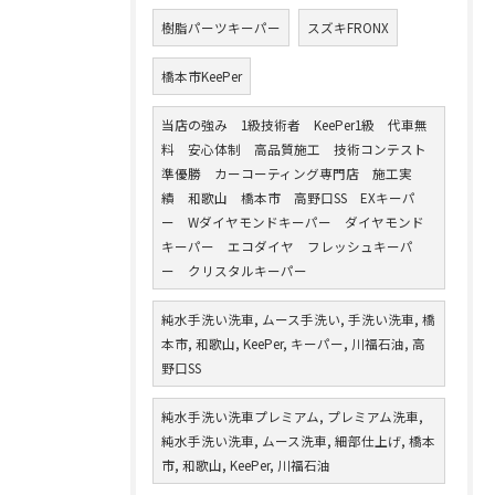
樹脂パーツキーパー
スズキFRONX
橋本市KeePer
当店の強み 1級技術者 KeePer1級 代車無
料 安心体制 高品質施工 技術コンテスト
準優勝 カーコーティング専門店 施工実
績 和歌山 橋本市 高野口SS EXキーパ
ー Wダイヤモンドキーパー ダイヤモンド
キーパー エコダイヤ フレッシュキーパ
ー クリスタルキーパー
純水手洗い洗車, ムース手洗い, 手洗い洗車, 橋
本市, 和歌山, KeePer, キーパー, 川福石油, 高
野口SS
純水手洗い洗車プレミアム, プレミアム洗車,
純水手洗い洗車, ムース洗車, 細部仕上げ, 橋本
市, 和歌山, KeePer, 川福石油