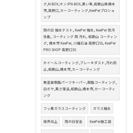
グ,N-BOX,ホンダN-BOX,黒い車,和歌山県橋本
市,高野口,カーコーティング,KeePerプロショ
ップ
雨の日 撥水テスト, KeePer 撥水, KeePer 防汚
性能, コーティング 雨 汚れ, 和歌山 コーティン
グ, 橋本市 KeePer, 川福石油 高野口SS, KeePer
PRO SHOP 高野口SS
ホイールコーティング,ブレーキダスト,汚れ防
止,和歌山,橋本市,カーコーティング
無塗装樹脂パーツキーパー,樹脂コーティング,
白ボケ,黒さ復活,和歌山,橋本市,カーコーティ
ング
フッ素ガラスコーティング
ガラス撥水
視界向上
雨の日安全
KeePer施工店