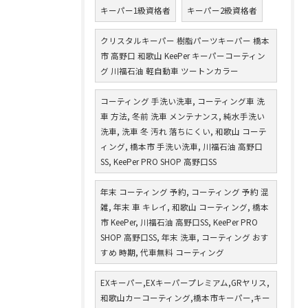
キーパー1級資格者
キーパー2級資格者
クリスタルキーパー 樹脂パーツキーパー 橋本
市 高野口 和歌山 KeePer キーパーコーティン
グ 川福石油 軽自動車 ツートンカラー
コーティング 手洗い洗車, コーティング車 洗
車 方法, 冬前 洗車 メンテナンス, 純水手洗い
洗車, 洗車 冬 汚れ 落ちにくい, 和歌山 コーテ
ィング, 橋本市 手洗い洗車, 川福石油 高野口
SS, KeePer PRO SHOP 高野口SS
年末 コーティング 予約, コーティング 予約 混
雑, 年末 車 キレイ, 和歌山 コーティング, 橋本
市 KeePer, 川福石油 高野口SS, KeePer PRO
SHOP 高野口SS, 年末 洗車, コーティング おす
すめ 時期, 代車無料 コーティング
EXキーパー,EXキーパープレミアム,GRヤリス,
和歌山カーコーティング,橋本市キーパー,キー