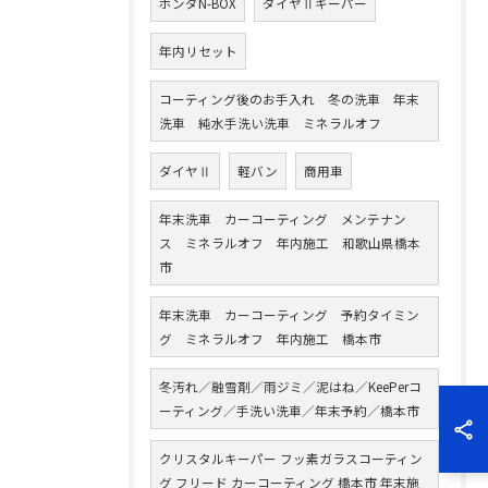
ホンダN-BOX
ダイヤⅡキーパー
年内リセット
コーティング後のお手入れ 冬の洗車 年末
洗車 純水手洗い洗車 ミネラルオフ
ダイヤⅡ
軽バン
商用車
年末洗車 カーコーティング メンテナン
ス ミネラルオフ 年内施工 和歌山県橋本
市
年末洗車 カーコーティング 予約タイミン
グ ミネラルオフ 年内施工 橋本市
冬汚れ／融雪剤／雨ジミ／泥はね／KeePerコ
ーティング／手洗い洗車／年末予約／橋本市
クリスタルキーパー フッ素ガラスコーティン
グ フリード カーコーティング 橋本市 年末施