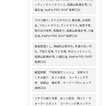
ーティングメンテナンス, 和歌山県橋本市, 川
福石油, KeePer PRO SHOP 高野口SS
ウロコ取り, ガラスのウロコ, 鱗状痕, 水垢除
去, フロントガラス, サイドガラス, 視界不良,
雨の日の視界, 夜間走行, 和歌山県橋本市, 川福
石油, KeePer PRO SHOP 高野口SS
融雪剤落とし, 凍結防止剤汚れ, 冬道の白い汚
れ, 下回り洗浄, サビ対策, 冬のメンテナンス,
和歌山県橋本市, 川福石油, KeePer PRO SHOP
高野口SS
細密研磨 下地処理ポリッシュ 洗車キズ
くすみ取り 水シミ除去 コーティング下
地 和歌山 橋本市 キーパープロショップ
高野口SS
ミネラル取り洗車 水シミ除去 雨ジミ・ウ
ォータースポット コーティング車メンテナ