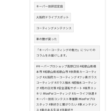
キーパー技研認定店
大阪府ドライブスポット
コーティングメンテナンス
車の艶が戻った
「キーパーコーティングの魅力」についての
コラムをお届けします。
#キーパープロショップ高野口SS #和歌山県橋
本市 #和歌山県和歌山市 #奈良県カーコーティ
ング #大阪府カーコーティング #フッ素ガラス
コーティング #ガラス撥水 #超撥水コーティン
グ #雨の日対策 #安全運転サポート #視界スッ
キリ #KeePerコーティング #カーライフ快適 #
キーパー技術コンテスト準優勝 #KeePerプロ
スタッフ #車好きと繋がりたい #車メンテナン
ス #車のある生活 #洗車好き