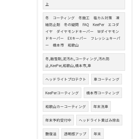
上
冬 コーティング 冬施工 塩カル対策 凍
結防止剤 冬の疑問 FAQ KeePer エコダ
イヤ ダイヤモンドキーパー Wダイヤモン
ドキーパー EXキーパー フレッシュキーパ
ー 橋本市 和歌山
冬,融雪剤,泥汚れ,コーティング,汚れ防
止,KeePer,和歌山,橋本市,車
ヘッドライトプロテクト
車コーティング
KeePerコーティング
橋本市コーティング
和歌山カーコーティング
年末洗車
年末予約受付中
ヘッドライト黄ばみ除去
艶復活
透明感アップ
年末