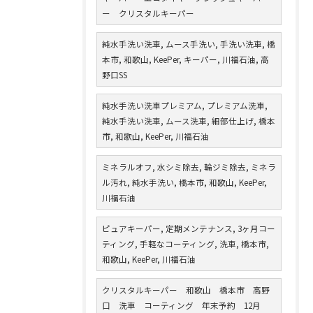
ー クリスタルキーパー
純水手洗い洗車, ムース手洗い, 手洗い洗車, 橋
本市, 和歌山, KeePer, キーパー, 川福石油, 高
野口SS
純水手洗い洗車プレミアム, プレミアム洗車,
純水手洗い洗車, ムース洗車, 細部仕上げ, 橋本
市, 和歌山, KeePer, 川福石油
ミネラルオフ, 水シミ除去, 輪ジミ除去, ミネラ
ル汚れ, 純水手洗い, 橋本市, 和歌山, KeePer,
川福石油
ピュアキーパー, 定期メンテナンス, 3ヶ月コー
ティング, 手軽なコーティング, 洗車, 橋本市,
和歌山, KeePer, 川福石油
クリスタルキーパー 和歌山 橋本市 高野
口 洗車 コーティング 年末予約 12月