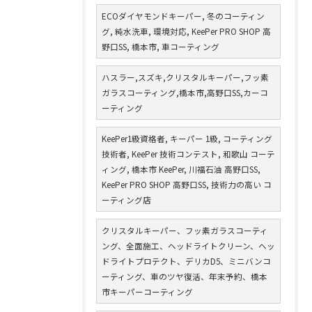
ECOダイヤモンドキーパー, 冬のコーティン
グ, 純水洗車, 環境対応, KeePer PRO SHOP 高
野口SS, 橋本市, 車コーティング
ハスラー,スズキ,クリスタルキーパー,フッ素
ガラスコーティング,橋本市,高野口SS,カーコ
ーティング
KeePer1級資格者, キーパー 1級, コーティング
技術者, KeePer 技術コンテスト, 和歌山 コーテ
ィング, 橋本市 KeePer, 川福石油 高野口SS,
KeePer PRO SHOP 高野口SS, 技術力の高い コ
ーティング店
クリスタルキーパー、フッ素ガラスコーティ
ング、全面施工、ヘッドライトクリーン、ヘッ
ドライトプロテクト、デリカD5、ミニバンコ
ーティング、車のツヤ復活、年末予約、橋本
市キーパーコーティング