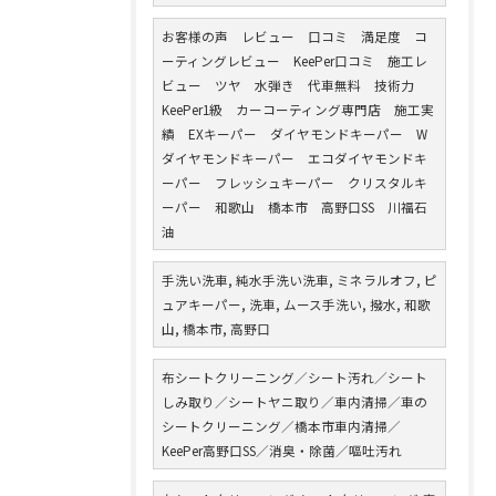
お客様の声 レビュー 口コミ 満足度 コ
ーティングレビュー KeePer口コミ 施工レ
ビュー ツヤ 水弾き 代車無料 技術力
KeePer1級 カーコーティング専門店 施工実
績 EXキーパー ダイヤモンドキーパー W
ダイヤモンドキーパー エコダイヤモンドキ
ーパー フレッシュキーパー クリスタルキ
ーパー 和歌山 橋本市 高野口SS 川福石
油
手洗い洗車, 純水手洗い洗車, ミネラルオフ, ピ
ュアキーパー, 洗車, ムース手洗い, 撥水, 和歌
山, 橋本市, 高野口
布シートクリーニング／シート汚れ／シート
しみ取り／シートヤニ取り／車内清掃／車の
シートクリーニング／橋本市車内清掃／
KeePer高野口SS／消臭・除菌／嘔吐汚れ