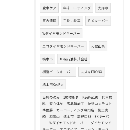
愛車ケア
年末コーティング
大掃除
室内清掃
手洗い洗車
ＥＸキーパー
Wダイヤモンドキーパー
エコダイヤモンドキーパー
和歌山県
橋本市
川福石油株式会社
樹脂パーツキーパー
スズキFRONX
橋本市KeePer
当店の強み 1級技術者 KeePer1級 代車無
料 安心体制 高品質施工 技術コンテスト
準優勝 カーコーティング専門店 施工実
績 和歌山 橋本市 高野口SS EXキーパ
ー Wダイヤモンドキーパー ダイヤモンド
キーパー エコダイヤ フレッシュキーパ