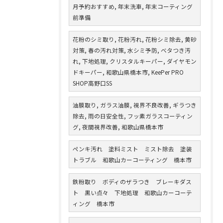
月予約おすすめ, 年末洗車, 年末コーティング
前準備
花粉のシミ取り, 花粉汚れ, 花粉シミ除去, 黄砂
対策, 春の汚れ対策, 水シミ予防, ベタつき汚
れ, 下地処理, クリスタルキーパー, ダイヤモン
ドキーパー, 和歌山県橋本市, KeePer PRO
SHOP高野口SS
油膜取り, ガラス油膜, 視界不良改善, ギラつき
除去, 雨の日安全性, フッ素ガラスコーティン
グ, 夜間視界改善, 和歌山県橋本市
ペンキ汚れ 塗料ミスト ミスト除去 塗装
トラブル 和歌山カーコーティング 橋本市
鉄粉取り ボディのザラつき ブレーキダス
ト 黒い点々 下地処理 和歌山カーコーテ
ィング 橋本市