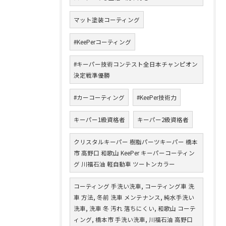
マット塗装コーティング
#KeePerコーティング
#キーパー技術コンテスト全日本チャンピオン
決定戦準優勝
#カーコーティング
#KeePer技術力
キーパー1級資格者
キーパー2級資格者
クリスタルキーパー 樹脂パーツキーパー 橋本
市 高野口 和歌山 KeePer キーパーコーティン
グ 川福石油 軽自動車 ツートンカラー
コーティング 手洗い洗車, コーティング車 洗
車 方法, 冬前 洗車 メンテナンス, 純水手洗い
洗車, 洗車 冬 汚れ 落ちにくい, 和歌山 コーテ
ィング, 橋本市 手洗い洗車, 川福石油 高野口