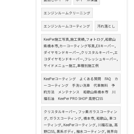
エンジンルームクリーニング
エンジンルームコーティング
汚れ落とし
KeePer施工写真,施工実績,フォトログ,和歌山
県橋本市,カーコーティング写真,EXキーパー,
ダイヤモンドキーパー,クリスタルキーパー,エ
コダイヤモンドキーパー,フレッシュキーパー,
サイドメニュー施工,車種別施工例
KeePerコーティング よくある質問 FAQ カ
ーコーティング 手洗い洗車 代車無料 予
約方法 メンテナンス 和歌山県橋本市 川
福石油 KeePer PRO SHOP 高野口SS
クリスタルキーパー, フッ素ガラスコーティン
グ, ガラスコーティング, 橋本市, 和歌山, 車コ
ーティング, KeePerコーティング, 川福石油, 高
野口SS, 黒系ボディ, 撥水コーティング, 視界向