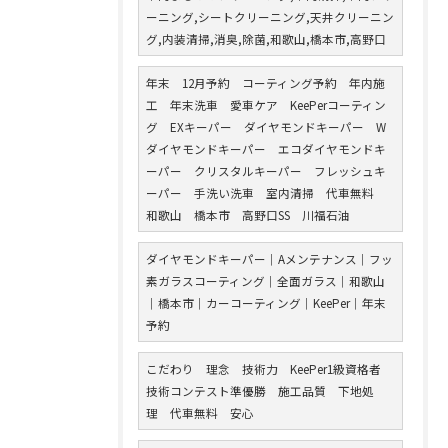
ーニング,シートクリーニング,天井クリーニン
グ,内装清掃,消臭,除菌,和歌山,橋本市,高野口
年末 12月予約 コーティング予約 年内施
工 年末洗車 愛車ケア KeePerコーティン
グ EXキーパー ダイヤモンドキーパー W
ダイヤモンドキーパー エコダイヤモンドキ
ーパー クリスタルキーパー フレッシュキ
ーパー 手洗い洗車 室内清掃 代車無料
和歌山 橋本市 高野口SS 川福石油
ダイヤモンドキーパー｜Aメンテナンス｜フッ
素ガラスコーティング｜全面ガラス｜和歌山
｜橋本市｜カーコーティング｜KeePer｜年末
予約
こだわり 理念 技術力 KeePer1級資格者
技術コンテスト準優勝 施工品質 下地処
理 代車無料 安心