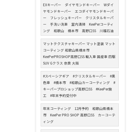
EXキーパー ダイヤモンドキーパー Wダイ
ヤモンドキーパー エコダイヤモンドキーパ
ー フレッシュキーパー クリスタルキーパ
ー 手洗い洗車 室内清掃 KeePerコーティ
ング 和歌山 橋本市 高野口SS 川福石油
マットテクスチャキーパー マット塗装 マット
コーティング 和歌山県橋本市
KeePerPROSHOP高野口SS 輸入車 国産車 四駆
SUV Gクラス 奈良 大阪
#スペーシアギア #クリスタルキーパー #黒
色車 #橋本市 #和歌山カーコーティング #
キーパープロショップ高野口SS #KeePer施
工 #年末予約受付中
年末コーティング 12月予約 和歌山県橋本
市 KeePer PRO SHOP 高野口SS カーコーテ
ィング