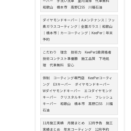
ーパー 手洗い洗車 室内清掃 代車無料
和歌山 橋本市 高野口SS 川福石油
ダイヤモンドキーパー｜Aメンテナンス｜フッ
素ガラスコーティング｜全面ガラス｜和歌山
｜橋本市｜カーコーティング｜KeePer｜年末
予約
こだわり 理念 技術力 KeePer1級資格者
技術コンテスト準優勝 施工品質 下地処
理 代車無料 安心
体制 コーティング専門店 KeePerコーティ
ング EXキーパー ダイヤモンドキーパー
Wダイヤモンドキーパー エコダイヤモンド
キーパー クリスタルキーパー フレッシュ
キーパー 和歌山 橋本市 高野口SS 川福
石油
11月施工実績 月間まとめ 12月予告 施工
実績まとめ 年末コーティング 12月予約