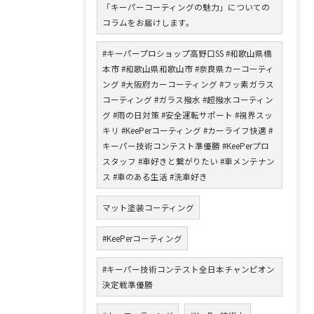
「キーパーコーティングの魅力」についての
コラムをお届けします。
#キーパープロショップ高野口SS #和歌山県橋
本市 #和歌山県和歌山市 #奈良県カーコーティ
ング #大阪府カーコーティング #フッ素ガラス
コーティング #ガラス撥水 #超撥水コーティン
グ #雨の日対策 #安全運転サポート #視界スッ
キリ #KeePerコーティング #カーライフ快適 #
キーパー技術コンテスト準優勝 #KeePerプロ
スタッフ #車好きと繋がりたい #車メンテナン
ス #車のある生活 #洗車好き
マット塗装コーティング
#KeePerコーティング
#キーパー技術コンテスト全日本チャンピオン
決定戦準優勝