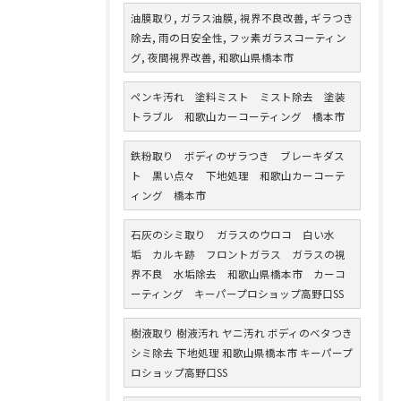
油膜取り, ガラス油膜, 視界不良改善, ギラつき
除去, 雨の日安全性, フッ素ガラスコーティン
グ, 夜間視界改善, 和歌山県橋本市
ペンキ汚れ 塗料ミスト ミスト除去 塗装
トラブル 和歌山カーコーティング 橋本市
鉄粉取り ボディのザラつき ブレーキダス
ト 黒い点々 下地処理 和歌山カーコーテ
ィング 橋本市
石灰のシミ取り ガラスのウロコ 白い水
垢 カルキ跡 フロントガラス ガラスの視
界不良 水垢除去 和歌山県橋本市 カーコ
ーティング キーパープロショップ高野口SS
樹液取り 樹液汚れ ヤニ汚れ ボディのベタつき
シミ除去 下地処理 和歌山県橋本市 キーパープ
ロショップ高野口SS