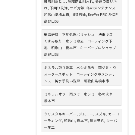
融雪剤落とし, 凍結防止剤汚れ, 冬道の白い汚
れ, 下回り洗浄, サビ対策, 冬のメンテナンス,
和歌山県橋本市, 川福石油, KeePer PRO SHOP
高野口SS
細密研磨 下地処理ポリッシュ 洗車キズ
くすみ取り 水シミ除去 コーティング下
地 和歌山 橋本市 キーパープロショップ
高野口SS
ミネラル取り洗車 水シミ除去 雨ジミ・ウ
ォータースポット コーティング車メンテナ
ンス 純水手洗い洗車 和歌山県橋本市
ミネラルオフ 雨ジミ 水シミ 冬の洗車
橋本市
クリスタルキーパー, ジムニー, スズキ, カーコ
ーティング, 和歌山, 橋本市, 年末予約, キーパ
ー施工