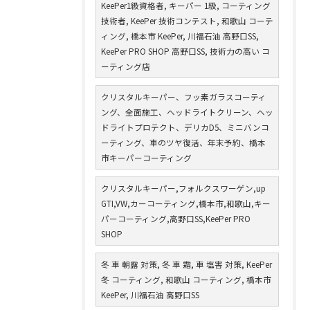
KeePer1級資格者, キーパー 1級, コーティング
技術者, KeePer 技術コンテスト, 和歌山 コーテ
ィング, 橋本市 KeePer, 川福石油 高野口SS,
KeePer PRO SHOP 高野口SS, 技術力の高い コ
ーティング店
クリスタルキーパー、フッ素ガラスコーティ
ング、全面施工、ヘッドライトクリーン、ヘッ
ドライトプロテクト、デリカD5、ミニバンコ
ーティング、車のツヤ復活、年末予約、橋本
市キーパーコーティング
クリスタルキーパー,フォルクスワーゲン,up
GTI,VW,カーコーティング,橋本市,和歌山,キー
パーコーティング,高野口SS,KeePer PRO
SHOP
冬 車 朝露 対策, 冬 車 霜, 車 塩害 対策, KeePer
冬 コーティング, 和歌山 コーティング, 橋本市
KeePer, 川福石油 高野口SS