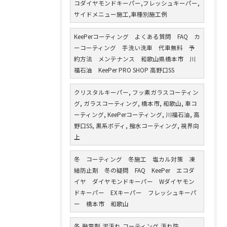
コダイヤモンドキーパー,フレッシュキーパー,
サイドメニュー施工,車種別施工例
KeePerコーティング よくある質問 FAQ カ
ーコーティング 手洗い洗車 代車無料 予
約方法 メンテナンス 和歌山県橋本市 川
福石油 KeePer PRO SHOP 高野口SS
クリスタルキーパー, フッ素ガラスコーティン
グ, ガラスコーティング, 橋本市, 和歌山, 車コ
ーティング, KeePerコーティング, 川福石油, 高
野口SS, 黒系ボディ, 撥水コーティング, 視界向
上
冬 コーティング 冬施工 塩カル対策 凍
結防止剤 冬の疑問 FAQ KeePer エコダ
イヤ ダイヤモンドキーパー Wダイヤモン
ドキーパー EXキーパー フレッシュキーパ
ー 橋本市 和歌山
冬,融雪剤,泥汚れ,コーティング,汚れ防