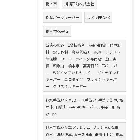
橋本市
川福石油株式会社
樹脂パーツキーパー
スズキFRONX
橋本市KeePer
当店の強み 1級技術者 KeePer1級 代車無
料 安心体制 高品質施工 技術コンテスト
準優勝 カーコーティング専門店 施工実
績 和歌山 橋本市 高野口SS EXキーパ
ー Wダイヤモンドキーパー ダイヤモンド
キーパー エコダイヤ フレッシュキーパ
ー クリスタルキーパー
純水手洗い洗車, ムース手洗い, 手洗い洗車, 橋
本市, 和歌山, KeePer, キーパー, 川福石油, 高
野口SS
純水手洗い洗車プレミアム, プレミアム洗車,
純水手洗い洗車, ムース洗車, 細部仕上げ, 橋本