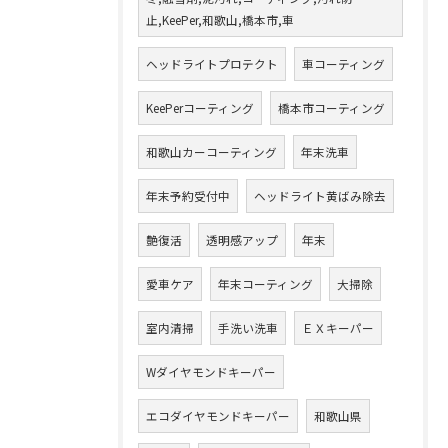
止,KeePer,和歌山,橋本市,車
ヘッドライトプロテクト
車コーティング
KeePerコーティング
橋本市コーティング
和歌山カーコーティング
年末洗車
年末予約受付中
ヘッドライト黄ばみ除去
艶復活
透明感アップ
年末
愛車ケア
年末コーティング
大掃除
室内清掃
手洗い洗車
ＥＸキーパー
Wダイヤモンドキーパー
エコダイヤモンドキーパー
和歌山県