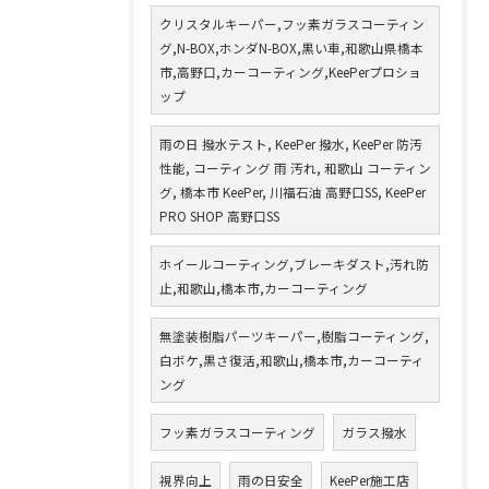
クリスタルキーパー,フッ素ガラスコーティン
グ,N-BOX,ホンダN-BOX,黒い車,和歌山県橋本
市,高野口,カーコーティング,KeePerプロショ
ップ
雨の日 撥水テスト, KeePer 撥水, KeePer 防汚
性能, コーティング 雨 汚れ, 和歌山 コーティン
グ, 橋本市 KeePer, 川福石油 高野口SS, KeePer
PRO SHOP 高野口SS
ホイールコーティング,ブレーキダスト,汚れ防
止,和歌山,橋本市,カーコーティング
無塗装樹脂パーツキーパー,樹脂コーティング,
白ボケ,黒さ復活,和歌山,橋本市,カーコーティ
ング
フッ素ガラスコーティング
ガラス撥水
視界向上
雨の日安全
KeePer施工店