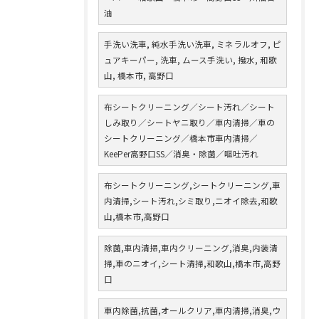
油
手洗い洗車, 純水手洗い洗車, ミネラルオフ, ピ
ュアキーパー, 洗車, ムース手洗い, 撥水, 和歌
山, 橋本市, 高野口
布シートクリーニング／シート汚れ／シート
しみ取り／シートヤニ取り／車内清掃／車の
シートクリーニング／橋本市車内清掃／
KeePer高野口SS／消臭・除菌／嘔吐汚れ
布シートクリーニング,シートクリーニング,車
内清掃,シート汚れ,シミ取り,ニオイ除去,和歌
山,橋本市,高野口
除菌,車内清掃,車内クリーニング,消臭,内装清
掃,車のニオイ,シート清掃,和歌山,橋本市,高野
口
車内除菌,抗菌,オールクリア,車内清掃,消臭,ウ