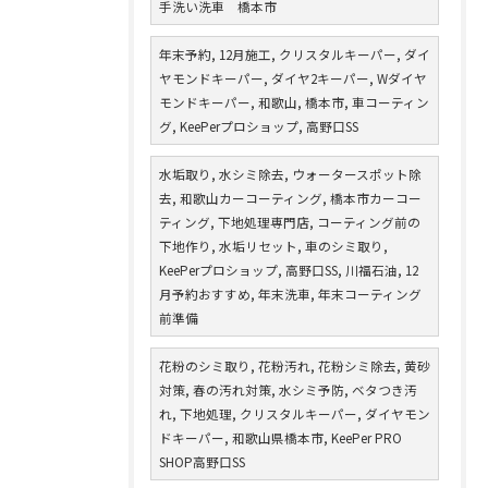
手洗い洗車 橋本市
年末予約, 12月施工, クリスタルキーパー, ダイ
ヤモンドキーパー, ダイヤ2キーパー, Wダイヤ
モンドキーパー, 和歌山, 橋本市, 車コーティン
グ, KeePerプロショップ, 高野口SS
水垢取り, 水シミ除去, ウォータースポット除
去, 和歌山カーコーティング, 橋本市カーコー
ティング, 下地処理専門店, コーティング前の
下地作り, 水垢リセット, 車のシミ取り,
KeePerプロショップ, 高野口SS, 川福石油, 12
月予約おすすめ, 年末洗車, 年末コーティング
前準備
花粉のシミ取り, 花粉汚れ, 花粉シミ除去, 黄砂
対策, 春の汚れ対策, 水シミ予防, ベタつき汚
れ, 下地処理, クリスタルキーパー, ダイヤモン
ドキーパー, 和歌山県橋本市, KeePer PRO
SHOP高野口SS