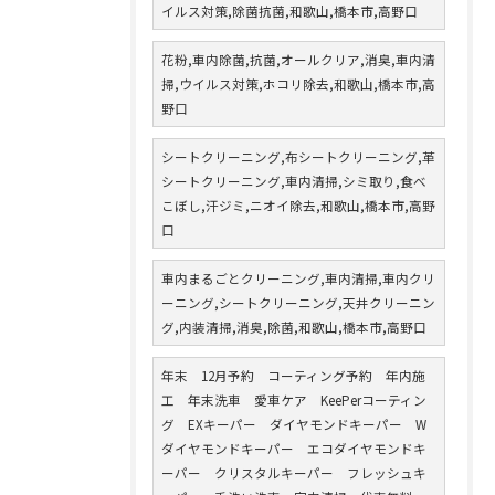
イルス対策,除菌抗菌,和歌山,橋本市,高野口
花粉,車内除菌,抗菌,オールクリア,消臭,車内清
掃,ウイルス対策,ホコリ除去,和歌山,橋本市,高
野口
シートクリーニング,布シートクリーニング,革
シートクリーニング,車内清掃,シミ取り,食べ
こぼし,汗ジミ,ニオイ除去,和歌山,橋本市,高野
口
車内まるごとクリーニング,車内清掃,車内クリ
ーニング,シートクリーニング,天井クリーニン
グ,内装清掃,消臭,除菌,和歌山,橋本市,高野口
年末 12月予約 コーティング予約 年内施
工 年末洗車 愛車ケア KeePerコーティン
グ EXキーパー ダイヤモンドキーパー W
ダイヤモンドキーパー エコダイヤモンドキ
ーパー クリスタルキーパー フレッシュキ