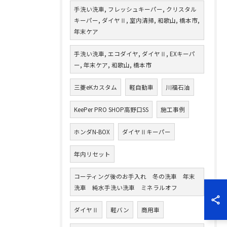
手洗い洗車, フレッシュキーパー, クリスタル
キーパー, ダイヤⅡ, 室内清掃, 和歌山, 橋本市,
年末ケア
手洗い洗車, エコダイヤ, ダイヤⅡ, EXキーパ
ー, 年末ケア, 和歌山, 橋本市
三菱eKカスタム
軽自動車
川福石油
KeePer PRO SHOP高野口SS
施工事例
ホンダN-BOX
ダイヤⅡキーパー
年内リセット
コーティング後のお手入れ 冬の洗車 年末
洗車 純水手洗い洗車 ミネラルオフ
ダイヤⅡ
軽バン
商用車