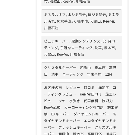
市, 和歌山, KeePer, 川福石油
ミネラルオフ, 水シミ除去, 輪ジミ除去, ミネラ
ル汚れ, 純水手洗い, 橋本市, 和歌山, KeePer,
川福石油
ピュアキーパー, 定期メンテナンス, 3ヶ月コー
ティング, 手軽なコーティング, 洗車, 橋本市,
和歌山, KeePer, 川福石油
クリスタルキーパー 和歌山 橋本市 高野
口 洗車 コーティング 年末予約 12月
お客様の声 レビュー 口コミ 満足度 コ
ーティングレビュー KeePer口コミ 施工レ
ビュー ツヤ 水弾き 代車無料 技術力
KeePer1級 カーコーティング専門店 施工実
績 EXキーパー ダイヤモンドキーパー W
ダイヤモンドキーパー エコダイヤモンドキ
ーパー フレッシュキーパー クリスタルキ
ーパー 和歌山 橋本市 高野口SS 川福石