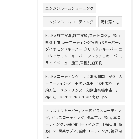
エンジンルームクリーニング
エンジンルームコーティング
汚れ落とし
KeePer施工写真,施工実績,フォトログ,和歌山
県橋本市,カーコーティング写真,EXキーパー,
ダイヤモンドキーパー,クリスタルキーパー,エ
コダイヤモンドキーパー,フレッシュキーパー,
サイドメニュー施工,車種別施工例
KeePerコーティング よくある質問 FAQ カ
ーコーティング 手洗い洗車 代車無料 予
約方法 メンテナンス 和歌山県橋本市 川
福石油 KeePer PRO SHOP 高野口SS
クリスタルキーパー, フッ素ガラスコーティン
グ, ガラスコーティング, 橋本市, 和歌山, 車コ
ーティング, KeePerコーティング, 川福石油, 高
野口SS, 黒系ボディ, 撥水コーティング, 視界向
上