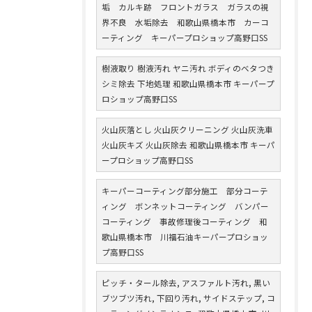
垢 カルキ跡 フロントガラス ガラスの視
界不良 水垢除去 和歌山県橋本市 カーコ
ーティング キーパープロショップ高野口SS
樹液取り 樹液汚れ ヤニ汚れ ボディのベタつき
シミ除去 下地処理 和歌山県橋本市 キーパープ
ロショップ高野口SS
火山灰落とし 火山灰クリーニング 火山灰洗車
火山灰キズ 火山灰除去 和歌山県橋本市 キーパ
ープロショップ高野口SS
キーパーコーティング部分施工 部分コーテ
ィング ボンネットコーティング バンパー
コーティング 事故修理後コーティング 和
歌山県橋本市 川福石油キーパープロショッ
プ高野口SS
ピッチ・タール除去, アスファルト汚れ, 黒い
ブツブツ汚れ, 下回り汚れ, サイドステップ, コ