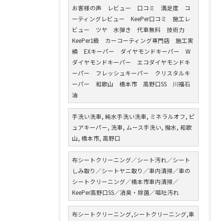
お客様の声 レビュー 口コミ 満足度 コ
ーティングレビュー KeePer口コミ 施工レ
ビュー ツヤ 水弾き 代車無料 技術力
KeePer1級 カーコーティング専門店 施工実
績 EXキーパー ダイヤモンドキーパー W
ダイヤモンドキーパー エコダイヤモンドキ
ーパー フレッシュキーパー クリスタルキ
ーパー 和歌山 橋本市 高野口SS 川福石
油
手洗い洗車, 純水手洗い洗車, ミネラルオフ, ピ
ュアキーパー, 洗車, ムース手洗い, 撥水, 和歌
山, 橋本市, 高野口
布シートクリーニング／シート汚れ／シート
しみ取り／シートヤニ取り／車内清掃／車の
シートクリーニング／橋本市車内清掃／
KeePer高野口SS／消臭・除菌／嘔吐汚れ
布シートクリーニング,シートクリーニング,車