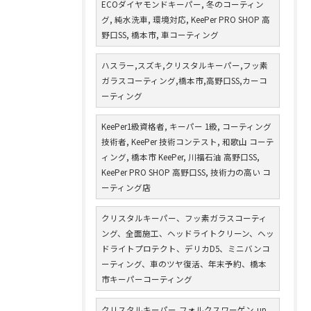
ECOダイヤモンドキーパー, 冬のコーティン
グ, 純水洗車, 環境対応, KeePer PRO SHOP 高
野口SS, 橋本市, 車コーティング
ハスラー,スズキ,クリスタルキーパー,フッ素
ガラスコーティング,橋本市,高野口SS,カーコ
ーティング
KeePer1級資格者, キーパー 1級, コーティング
技術者, KeePer 技術コンテスト, 和歌山 コーテ
ィング, 橋本市 KeePer, 川福石油 高野口SS,
KeePer PRO SHOP 高野口SS, 技術力の高い コ
ーティング店
クリスタルキーパー、フッ素ガラスコーティ
ング、全面施工、ヘッドライトクリーン、ヘッ
ドライトプロテクト、デリカD5、ミニバンコ
ーティング、車のツヤ復活、年末予約、橋本
市キーパーコーティング
クリスタルキーパー,フォルクスワーゲン,up