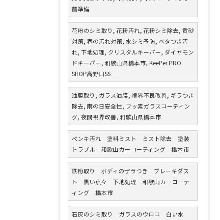
前準備
花粉のシミ取り, 花粉汚れ, 花粉シミ除去, 黄砂
対策, 春の汚れ対策, 水シミ予防, ベタつき汚
れ, 下地処理, クリスタルキーパー, ダイヤモン
ドキーパー, 和歌山県橋本市, KeePer PRO
SHOP高野口SS
油膜取り, ガラス油膜, 視界不良改善, ギラつき
除去, 雨の日安全性, フッ素ガラスコーティン
グ, 夜間視界改善, 和歌山県橋本市
ペンキ汚れ 塗料ミスト ミスト除去 塗装
トラブル 和歌山カーコーティング 橋本市
鉄粉取り ボディのザラつき ブレーキダス
ト 黒い点々 下地処理 和歌山カーコーテ
ィング 橋本市
石灰のシミ取り ガラスのウロコ 白い水