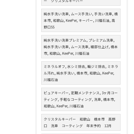
ー クリスタルキーパー
純水手洗い洗車, ムース手洗い, 手洗い洗車, 橋
本市, 和歌山, KeePer, キーパー, 川福石油, 高
野口SS
純水手洗い洗車プレミアム, プレミアム洗車,
純水手洗い洗車, ムース洗車, 細部仕上げ, 橋本
市, 和歌山, KeePer, 川福石油
ミネラルオフ, 水シミ除去, 輪ジミ除去, ミネラ
ル汚れ, 純水手洗い, 橋本市, 和歌山, KeePer,
川福石油
ピュアキーパー, 定期メンテナンス, 3ヶ月コー
ティング, 手軽なコーティング, 洗車, 橋本市,
和歌山, KeePer, 川福石油
クリスタルキーパー 和歌山 橋本市 高野
口 洗車 コーティング 年末予約 12月