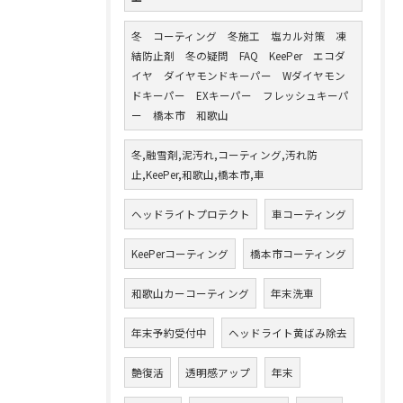
冬 コーティング 冬施工 塩カル対策 凍
結防止剤 冬の疑問 FAQ KeePer エコダ
イヤ ダイヤモンドキーパー Wダイヤモン
ドキーパー EXキーパー フレッシュキーパ
ー 橋本市 和歌山
冬,融雪剤,泥汚れ,コーティング,汚れ防
止,KeePer,和歌山,橋本市,車
ヘッドライトプロテクト
車コーティング
KeePerコーティング
橋本市コーティング
和歌山カーコーティング
年末洗車
年末予約受付中
ヘッドライト黄ばみ除去
艶復活
透明感アップ
年末