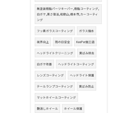
無塗装樹脂パーツキーパー,樹脂コーティング,
白ボケ,黒さ復活,和歌山,橋本市,カーコーティ
ング
フッ素ガラスコーティング
ガラス撥水
視界向上
雨の日安全
KeePer施工店
ヘッドライトクリーニング
黄ばみ除去
白ボケ改善
ヘッドライトコーティング
レンズコーティング
ヘッドライト保護
テールランプコーティング
黄ばみ防止
マットホイールコーティング
艶消しホイール
ホイール保護