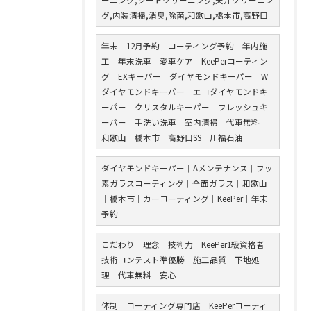
グ,内装清掃,消臭,除菌,和歌山,橋本市,高野口
年末 12月予約 コーティング予約 年内施
工 年末洗車 愛車ケア KeePerコーティン
グ EXキーパー ダイヤモンドキーパー W
ダイヤモンドキーパー エコダイヤモンドキ
ーパー クリスタルキーパー フレッシュキ
ーパー 手洗い洗車 室内清掃 代車無料
和歌山 橋本市 高野口SS 川福石油
ダイヤモンドキーパー｜Aメンテナンス｜フッ
素ガラスコーティング｜全面ガラス｜和歌山
｜橋本市｜カーコーティング｜KeePer｜年末
予約
こだわり 理念 技術力 KeePer1級資格者
技術コンテスト準優勝 施工品質 下地処
理 代車無料 安心
体制 コーティング専門店 KeePerコーティ