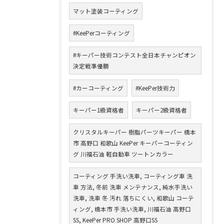
マット塗装コーティング
#KeePerコーティング
#キーパー技術コンテスト全日本チャンピオン
決定戦準優勝
#カーコーティング
#KeePer技術力
キーパー1級資格者
キーパー2級資格者
クリスタルキーパー 樹脂パーツキーパー 橋本
市 高野口 和歌山 KeePer キーパーコーティン
グ 川福石油 軽自動車 ツートンカラー
コーティング 手洗い洗車, コーティング車 洗
車 方法, 冬前 洗車 メンテナンス, 純水手洗い
洗車, 洗車 冬 汚れ 落ちにくい, 和歌山 コーテ
ィング, 橋本市 手洗い洗車, 川福石油 高野口
SS, KeePer PRO SHOP 高野口SS