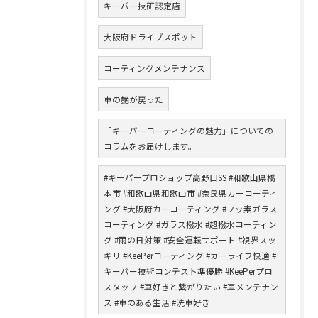
キーパー技研認定店
大阪府ドライブスポット
コーティングメンテナンス
車の艶が戻った
「キーパーコーティングの魅力」についての
コラムをお届けします。
#キーパープロショップ高野口SS #和歌山県橋
本市 #和歌山県和歌山市 #奈良県カーコーティ
ング #大阪府カーコーティング #フッ素ガラス
コーティング #ガラス撥水 #超撥水コーティン
グ #雨の日対策 #安全運転サポート #視界スッ
キリ #KeePerコーティング #カーライフ快適 #
キーパー技術コンテスト準優勝 #KeePerプロ
スタッフ #車好きと繋がりたい #車メンテナン
ス #車のある生活 #洗車好き