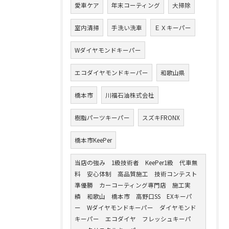
愛車ケア
年末コーティング
大掃除
室内清掃
手洗い洗車
ＥＸキーパー
Wダイヤモンドキーパー
エコダイヤモンドキーパー
和歌山県
橋本市
川福石油株式会社
樹脂パーツキーパー
スズキFRONX
橋本市KeePer
当店の強み 1級技術者 KeePer1級 代車無
料 安心体制 高品質施工 技術コンテスト
準優勝 カーコーティング専門店 施工実
績 和歌山 橋本市 高野口SS EXキーパ
ー Wダイヤモンドキーパー ダイヤモンド
キーパー エコダイヤ フレッシュキーパ