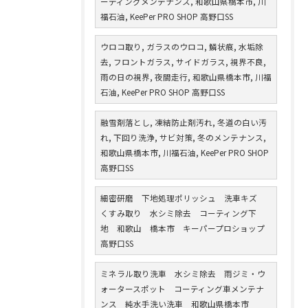
ーティングメンテナンス, 和歌山県橋本市, 川
福石油, KeePer PRO SHOP 高野口SS
ウロコ取り, ガラスのウロコ, 鱗状痕, 水垢除
去, フロントガラス, サイドガラス, 視界不良,
雨の日の視界, 夜間走行, 和歌山県橋本市, 川福
石油, KeePer PRO SHOP 高野口SS
融雪剤落とし, 凍結防止剤汚れ, 冬道の白い汚
れ, 下回り洗浄, サビ対策, 冬のメンテナンス,
和歌山県橋本市, 川福石油, KeePer PRO SHOP
高野口SS
細密研磨 下地処理ポリッシュ 洗車キズ
くすみ取り 水シミ除去 コーティング下
地 和歌山 橋本市 キーパープロショップ
高野口SS
ミネラル取り洗車 水シミ除去 雨ジミ・ウ
ォータースポット コーティング車メンテナ
ンス 純水手洗い洗車 和歌山県橋本市