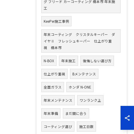
グ フリード カーコーティング 橋本市 年末施
工
KeePer施工事例
年末コーティング クリスタルキーパー ダ
イヤⅡ フレッシュキーパー 仕上がり重
視 橋本市
N-BOX
年末施工
後悔しない選び方
仕上がり重視
Bメンテナンス
全面ガラス
ホンダ N-ONE
年末メンテナンス
ワンランク上
年末準備
まだ間に合う
コーティング選び
施工日数