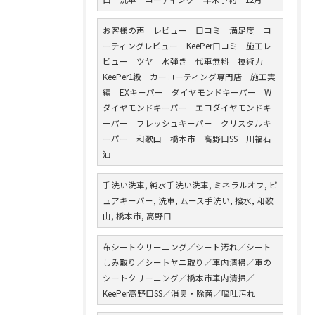
お客様の声 レビュー 口コミ 満足度 コ
ーティングレビュー KeePer口コミ 施工レ
ビュー ツヤ 水弾き 代車無料 技術力
KeePer1級 カーコーティング専門店 施工実
績 EXキーパー ダイヤモンドキーパー W
ダイヤモンドキーパー エコダイヤモンドキ
ーパー フレッシュキーパー クリスタルキ
ーパー 和歌山 橋本市 高野口SS 川福石
油
手洗い洗車, 純水手洗い洗車, ミネラルオフ, ピ
ュアキーパー, 洗車, ムース手洗い, 撥水, 和歌
山, 橋本市, 高野口
布シートクリーニング／シート汚れ／シート
しみ取り／シートヤニ取り／車内清掃／車の
シートクリーニング／橋本市車内清掃／
KeePer高野口SS／消臭・除菌／嘔吐汚れ