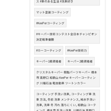
ス #車のある生活 #洗車好き
マット塗装コーティング
#KeePerコーティング
#キーパー技術コンテスト全日本チャンピオン
決定戦準優勝
#カーコーティング
#KeePer技術力
キーパー1級資格者
キーパー2級資格者
クリスタルキーパー 樹脂パーツキーパー 橋本
市 高野口 和歌山 KeePer キーパーコーティン
グ 川福石油 軽自動車 ツートンカラー
コーティング 手洗い洗車, コーティング車 洗
車 方法, 冬前 洗車 メンテナンス, 純水手洗い
洗車, 洗車 冬 汚れ 落ちにくい, 和歌山 コーテ
ィング, 橋本市 手洗い洗車, 川福石油 高野口