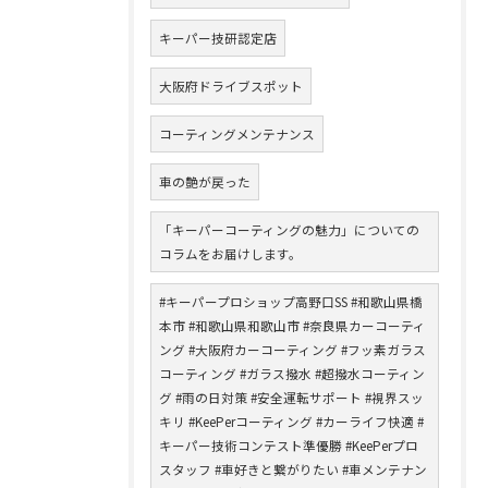
キーパー技研認定店
大阪府ドライブスポット
コーティングメンテナンス
車の艶が戻った
「キーパーコーティングの魅力」についての
コラムをお届けします。
#キーパープロショップ高野口SS #和歌山県橋
本市 #和歌山県和歌山市 #奈良県カーコーティ
ング #大阪府カーコーティング #フッ素ガラス
コーティング #ガラス撥水 #超撥水コーティン
グ #雨の日対策 #安全運転サポート #視界スッ
キリ #KeePerコーティング #カーライフ快適 #
キーパー技術コンテスト準優勝 #KeePerプロ
スタッフ #車好きと繋がりたい #車メンテナン