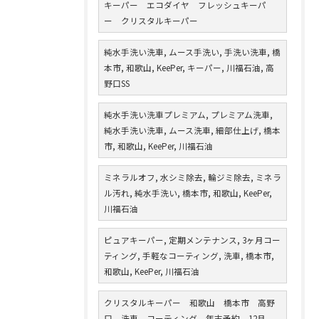
キーパー エコダイヤ フレッシュキーパ
ー クリスタルキーパー
純水手洗い洗車, ムース手洗い, 手洗い洗車, 橋
本市, 和歌山, KeePer, キーパー, 川福石油, 高
野口SS
純水手洗い洗車プレミアム, プレミアム洗車,
純水手洗い洗車, ムース洗車, 細部仕上げ, 橋本
市, 和歌山, KeePer, 川福石油
ミネラルオフ, 水シミ除去, 輪ジミ除去, ミネラ
ル汚れ, 純水手洗い, 橋本市, 和歌山, KeePer,
川福石油
ピュアキーパー, 定期メンテナンス, 3ヶ月コー
ティング, 手軽なコーティング, 洗車, 橋本市,
和歌山, KeePer, 川福石油
クリスタルキーパー 和歌山 橋本市 高野
口 洗車 コーティング 年末予約 12月