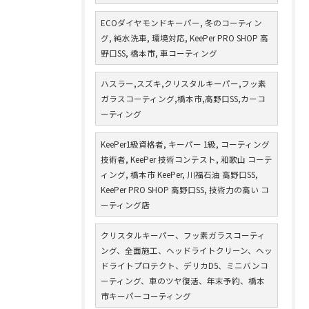
ECOダイヤモンドキーパー, 冬のコーティン
グ, 純水洗車, 環境対応, KeePer PRO SHOP 高
野口SS, 橋本市, 車コーティング
ハスラー,スズキ,クリスタルキーパー,フッ素
ガラスコーティング,橋本市,高野口SS,カーコ
ーティング
KeePer1級資格者, キーパー 1級, コーティング
技術者, KeePer 技術コンテスト, 和歌山 コーテ
ィング, 橋本市 KeePer, 川福石油 高野口SS,
KeePer PRO SHOP 高野口SS, 技術力の高い コ
ーティング店
クリスタルキーパー、フッ素ガラスコーティ
ング、全面施工、ヘッドライトクリーン、ヘッ
ドライトプロテクト、デリカD5、ミニバンコ
ーティング、車のツヤ復活、年末予約、橋本
市キーパーコーティング