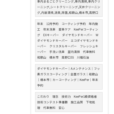
車内まるごとクリーニング,車内清掃,車内クリ
ーニング,シートクリーニング,天井クリーニン
グ,内装清掃,消臭,除菌,和歌山,橋本市,高野口
年末 12月予約 コーティング予約 年内施
工 年末洗車 愛車ケア KeePerコーティン
グ EXキーパー ダイヤモンドキーパー W
ダイヤモンドキーパー エコダイヤモンドキ
ーパー クリスタルキーパー フレッシュキ
ーパー 手洗い洗車 室内清掃 代車無料
和歌山 橋本市 高野口SS 川福石油
ダイヤモンドキーパー｜Aメンテナンス｜フッ
素ガラスコーティング｜全面ガラス｜和歌山
｜橋本市｜カーコーティング｜KeePer｜年末
予約
こだわり 理念 技術力 KeePer1級資格者
技術コンテスト準優勝 施工品質 下地処
理 代車無料 安心