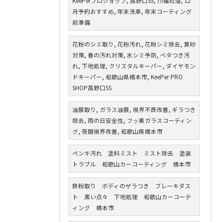
KeePerプロショップ, 高野口SS, 川福石油, 12
月予約おすすめ, 年末洗車, 年末コーティング
前準備
花粉のシミ取り, 花粉汚れ, 花粉シミ除去, 黄砂
対策, 春の汚れ対策, 水シミ予防, ベタつき汚
れ, 下地処理, クリスタルキーパー, ダイヤモン
ドキーパー, 和歌山県橋本市, KeePer PRO
SHOP高野口SS
油膜取り, ガラス油膜, 視界不良改善, ギラつき
除去, 雨の日安全性, フッ素ガラスコーティン
グ, 夜間視界改善, 和歌山県橋本市
ペンキ汚れ 塗料ミスト ミスト除去 塗装
トラブル 和歌山カーコーティング 橋本市
鉄粉取り ボディのザラつき ブレーキダス
ト 黒い点々 下地処理 和歌山カーコーテ
ィング 橋本市