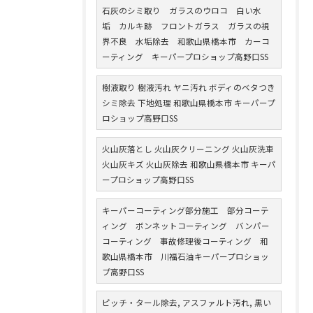
石灰のシミ取り ガラスのウロコ 白い水
垢 カルキ跡 フロントガラス ガラスの視
界不良 水垢除去 和歌山県橋本市 カーコ
ーティング キーパープロショップ高野口SS
樹液取り 樹液汚れ ヤニ汚れ ボディのベタつき
シミ除去 下地処理 和歌山県橋本市 キーパープ
ロショップ高野口SS
火山灰落とし 火山灰クリーニング 火山灰洗車
火山灰キズ 火山灰除去 和歌山県橋本市 キーパ
ープロショップ高野口SS
キーパーコーティング部分施工 部分コーテ
ィング ボンネットコーティング バンパー
コーティング 事故修理後コーティング 和
歌山県橋本市 川福石油キーパープロショッ
プ高野口SS
ピッチ・タール除去, アスファルト汚れ, 黒い