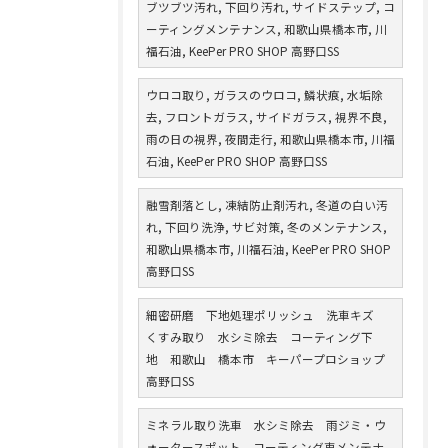
ブツブツ汚れ, 下回り汚れ, サイドステップ, コ
ーティングメンテナンス, 和歌山県橋本市, 川
福石油, KeePer PRO SHOP 高野口SS
ウロコ取り, ガラスのウロコ, 鱗状痕, 水垢除
去, フロントガラス, サイドガラス, 視界不良,
雨の日の視界, 夜間走行, 和歌山県橋本市, 川福
石油, KeePer PRO SHOP 高野口SS
融雪剤落とし, 凍結防止剤汚れ, 冬道の白い汚
れ, 下回り洗浄, サビ対策, 冬のメンテナンス,
和歌山県橋本市, 川福石油, KeePer PRO SHOP
高野口SS
細密研磨 下地処理ポリッシュ 洗車キズ
くすみ取り 水シミ除去 コーティング下
地 和歌山 橋本市 キーパープロショップ
高野口SS
ミネラル取り洗車 水シミ除去 雨ジミ・ウ
ォータースポット コーティング車メンテナ