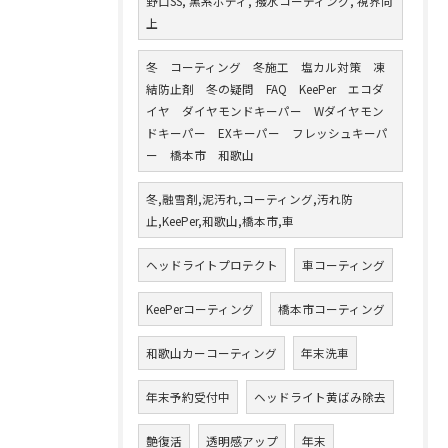
野口SS, 黒系ボディ, 撥水コーティング, 視界向
上
冬 コーティング 冬施工 塩カル対策 凍
結防止剤 冬の疑問 FAQ KeePer エコダ
イヤ ダイヤモンドキーパー Wダイヤモン
ドキーパー EXキーパー フレッシュキーパ
ー 橋本市 和歌山
冬,融雪剤,泥汚れ,コーティング,汚れ防
止,KeePer,和歌山,橋本市,車
ヘッドライトプロテクト
車コーティング
KeePerコーティング
橋本市コーティング
和歌山カーコーティング
年末洗車
年末予約受付中
ヘッドライト黄ばみ除去
艶復活
透明感アップ
年末