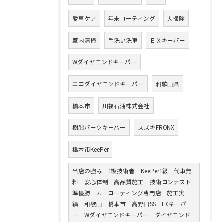
愛車ケア
年末コーティング
大掃除
室内清掃
手洗い洗車
ＥＸキーパー
Wダイヤモンドキーパー
エコダイヤモンドキーパー
和歌山県
橋本市
川福石油株式会社
樹脂パーツキーパー
スズキFRONX
橋本市KeePer
当店の強み 1級技術者 KeePer1級 代車無
料 安心体制 高品質施工 技術コンテスト
準優勝 カーコーティング専門店 施工実
績 和歌山 橋本市 高野口SS EXキーパ
ー Wダイヤモンドキーパー ダイヤモンド