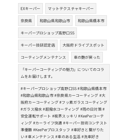
EXキーパー
マットテクスチャキーパー
奈良県
和歌山県和歌山市
和歌山県橋本市
キーパープロショップ高野口SS
キーパー技研認定店
大阪府ドライブスポット
コーティングメンテナンス
車の艶が戻った
「キーパーコーティングの魅力」についてのコラ
ムをお届けします。
#キーパープロショップ高野口SS #和歌山県橋本市
#和歌山県和歌山市 #奈良県カーコーティング #大
阪府カーコーティング #フッ素ガラスコーティング
#ガラス撥水 #超撥水コーティング #雨の日対策 #
安全運転サポート #視界スッキリ #KeePerコーテ
ィング #カーライフ快適 #キーパー技術コンテスト
準優勝 #KeePerプロスタッフ #車好きと繋がりた
い #車メンテナンス #車のある生活 #洗車好き