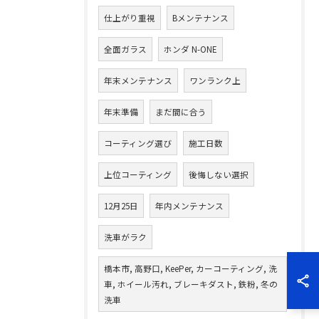
仕上がり重視
Bメンテナンス
全面ガラス
ホンダ N-ONE
年末メンテナンス
ワンランク上
年末準備
まだ間に合う
コーティング選び
施工日数
上位コーティング
後悔しない選択
12月25日
年内メンテナンス
洗車がラク
橋本市, 高野口, KeePer, カーコーティング, 洗
車, ホイール汚れ, ブレーキダスト, 鉄粉, 冬の
洗車