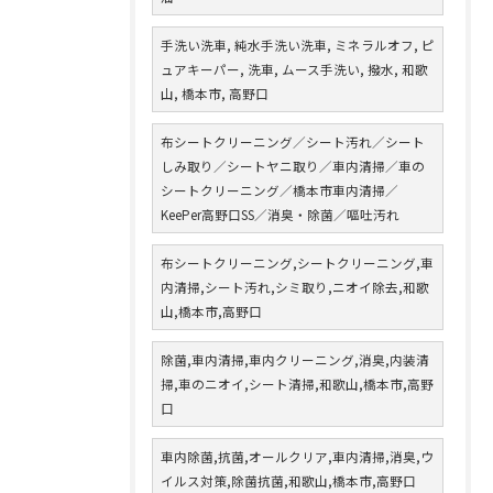
手洗い洗車, 純水手洗い洗車, ミネラルオフ, ピ
ュアキーパー, 洗車, ムース手洗い, 撥水, 和歌
山, 橋本市, 高野口
布シートクリーニング／シート汚れ／シート
しみ取り／シートヤニ取り／車内清掃／車の
シートクリーニング／橋本市車内清掃／
KeePer高野口SS／消臭・除菌／嘔吐汚れ
布シートクリーニング,シートクリーニング,車
内清掃,シート汚れ,シミ取り,ニオイ除去,和歌
山,橋本市,高野口
除菌,車内清掃,車内クリーニング,消臭,内装清
掃,車のニオイ,シート清掃,和歌山,橋本市,高野
口
車内除菌,抗菌,オールクリア,車内清掃,消臭,ウ
イルス対策,除菌抗菌,和歌山,橋本市,高野口