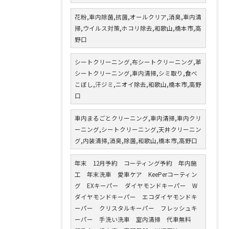
花粉,車内除菌,抗菌,オールクリア,消臭,車内清
掃,ウイルス対策,ホコリ除去,和歌山,橋本市,高
野口
シートクリーニング,布シートクリーニング,革
シートクリーニング,車内清掃,シミ取り,食べ
こぼし,汗ジミ,ニオイ除去,和歌山,橋本市,高野
口
車内まるごとクリーニング,車内清掃,車内クリ
ーニング,シートクリーニング,天井クリーニン
グ,内装清掃,消臭,除菌,和歌山,橋本市,高野口
年末 12月予約 コーティング予約 年内施
工 年末洗車 愛車ケア KeePerコーティン
グ EXキーパー ダイヤモンドキーパー W
ダイヤモンドキーパー エコダイヤモンドキ
ーパー クリスタルキーパー フレッシュキ
ーパー 手洗い洗車 室内清掃 代車無料