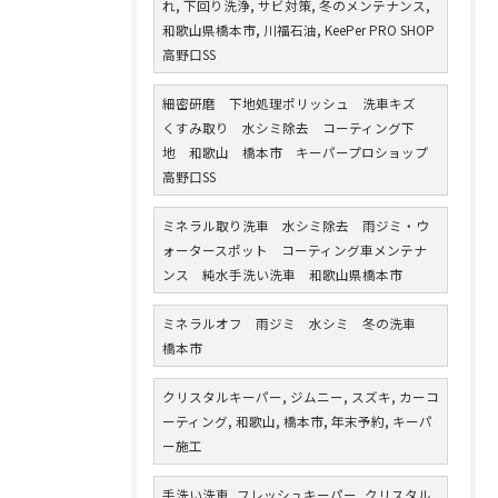
れ, 下回り洗浄, サビ対策, 冬のメンテナンス,
和歌山県橋本市, 川福石油, KeePer PRO SHOP
高野口SS
細密研磨 下地処理ポリッシュ 洗車キズ
くすみ取り 水シミ除去 コーティング下
地 和歌山 橋本市 キーパープロショップ
高野口SS
ミネラル取り洗車 水シミ除去 雨ジミ・ウ
ォータースポット コーティング車メンテナ
ンス 純水手洗い洗車 和歌山県橋本市
ミネラルオフ 雨ジミ 水シミ 冬の洗車
橋本市
クリスタルキーパー, ジムニー, スズキ, カーコ
ーティング, 和歌山, 橋本市, 年末予約, キーパ
ー施工
手洗い洗車, フレッシュキーパー, クリスタル