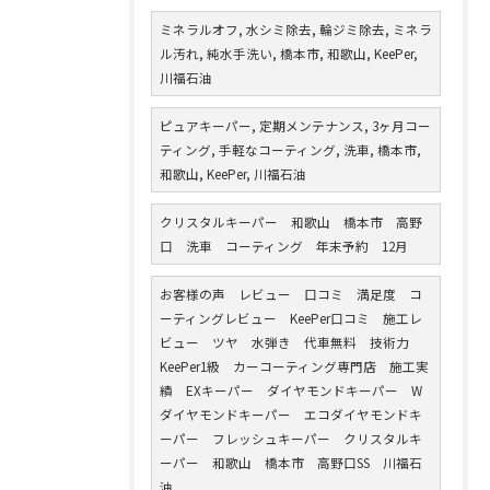
ミネラルオフ, 水シミ除去, 輪ジミ除去, ミネラ
ル汚れ, 純水手洗い, 橋本市, 和歌山, KeePer,
川福石油
ピュアキーパー, 定期メンテナンス, 3ヶ月コー
ティング, 手軽なコーティング, 洗車, 橋本市,
和歌山, KeePer, 川福石油
クリスタルキーパー 和歌山 橋本市 高野
口 洗車 コーティング 年末予約 12月
お客様の声 レビュー 口コミ 満足度 コ
ーティングレビュー KeePer口コミ 施工レ
ビュー ツヤ 水弾き 代車無料 技術力
KeePer1級 カーコーティング専門店 施工実
績 EXキーパー ダイヤモンドキーパー W
ダイヤモンドキーパー エコダイヤモンドキ
ーパー フレッシュキーパー クリスタルキ
ーパー 和歌山 橋本市 高野口SS 川福石
油