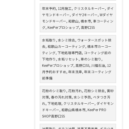
年末予約, 12月施工, クリスタルキーパー, ダイ
ヤモンドキーパー, ダイヤ2キーパー, Wダイヤ
モンドキーパー, 和歌山, 橋本市, 車コーティン
グ, KeePerプロショップ, 高野口SS
水垢取り, 水シミ除去, ウォータースポット除
去, 和歌山カーコーティング, 橋本市カーコー
ティング, 下地処理専門店, コーティング前の
下地作り, 水垢リセット, 車のシミ取り,
KeePerプロショップ, 高野口SS, 川福石油, 12
月予約おすすめ, 年末洗車, 年末コーティング
前準備
花粉のシミ取り, 花粉汚れ, 花粉シミ除去, 黄砂
対策, 春の汚れ対策, 水シミ予防, ベタつき汚
れ, 下地処理, クリスタルキーパー, ダイヤモン
ドキーパー, 和歌山県橋本市, KeePer PRO
SHOP高野口SS
油膜取り, ガラス油膜, 視界不良改善, ギラつき