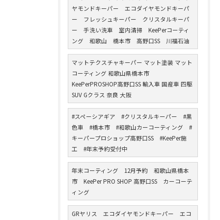
ヤモンドキーパー エコダイヤモンドキーパ
ー フレッシュキーパー クリスタルキーパ
ー 手洗い洗車 室内清掃 KeePerコーティ
ング 和歌山 橋本市 高野口SS 川福石油
マットテクスチャキーパー マット塗装 マット
コーティング 和歌山県橋本市
KeePerPROSHOP高野口SS 輸入車 国産車 四駆
SUV Gクラス 奈良 大阪
#スペーシアギア #クリスタルキーパー #黒
色車 #橋本市 #和歌山カーコーティング #
キーパープロショップ高野口SS #KeePer施
工 #年末予約受付中
年末コーティング 12月予約 和歌山県橋本
市 KeePer PRO SHOP 高野口SS カーコーテ
ィング
GRヤリス エコダイヤモンドキーパー エコ