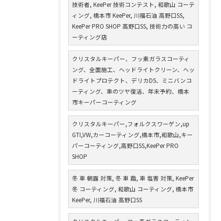
技術者, KeePer 技術コンテスト, 和歌山 コーテ
ィング, 橋本市 KeePer, 川福石油 高野口SS,
KeePer PRO SHOP 高野口SS, 技術力の高い コ
ーティング店
クリスタルキーパー、フッ素ガラスコーティ
ング、全面施工、ヘッドライトクリーン、ヘッ
ドライトプロテクト、デリカD5、ミニバンコ
ーティング、車のツヤ復活、年末予約、橋本
市キーパーコーティング
クリスタルキーパー,フォルクスワーゲン,up
GTI,VW,カーコーティング,橋本市,和歌山,キー
パーコーティング,高野口SS,KeePer PRO
SHOP
冬 車 朝露 対策, 冬 車 霜, 車 塩害 対策, KeePer
冬 コーティング, 和歌山 コーティング, 橋本市
KeePer, 川福石油 高野口SS