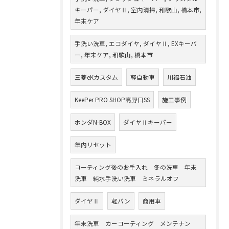
キーパー, ダイヤⅡ, 室内清掃, 和歌山, 橋本市,
年末ケア
手洗い洗車, エコダイヤ, ダイヤⅡ, EXキーパ
ー, 年末ケア, 和歌山, 橋本市
三菱eKカスタム
軽自動車
川福石油
KeePer PRO SHOP高野口SS
施工事例
ホンダN-BOX
ダイヤⅡキーパー
年内リセット
コーティング後のお手入れ 冬の洗車 年末
洗車 純水手洗い洗車 ミネラルオフ
ダイヤⅡ
軽バン
商用車
年末洗車 カーコーティング メンテナン