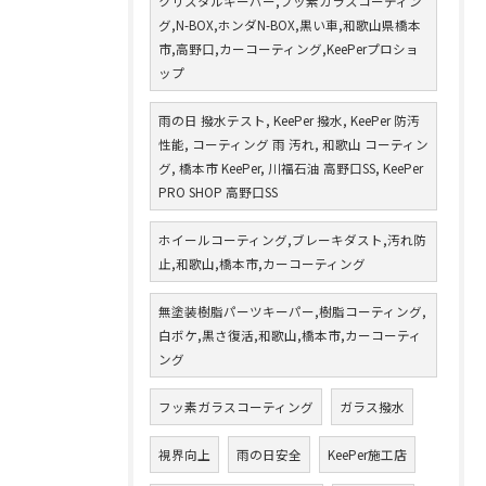
クリスタルキーパー,フッ素ガラスコーティン
グ,N-BOX,ホンダN-BOX,黒い車,和歌山県橋本
市,高野口,カーコーティング,KeePerプロショ
ップ
雨の日 撥水テスト, KeePer 撥水, KeePer 防汚
性能, コーティング 雨 汚れ, 和歌山 コーティン
グ, 橋本市 KeePer, 川福石油 高野口SS, KeePer
PRO SHOP 高野口SS
ホイールコーティング,ブレーキダスト,汚れ防
止,和歌山,橋本市,カーコーティング
無塗装樹脂パーツキーパー,樹脂コーティング,
白ボケ,黒さ復活,和歌山,橋本市,カーコーティ
ング
フッ素ガラスコーティング
ガラス撥水
視界向上
雨の日安全
KeePer施工店