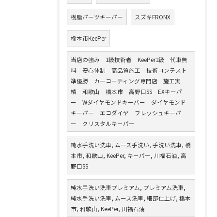
樹脂パーツキーパー
スズキFRONX
橋本市KeePer
当店の強み 1級技術者 KeePer1級 代車無
料 安心体制 高品質施工 技術コンテスト
準優勝 カーコーティング専門店 施工実
績 和歌山 橋本市 高野口SS EXキーパ
ー Wダイヤモンドキーパー ダイヤモンド
キーパー エコダイヤ フレッシュキーパ
ー クリスタルキーパー
純水手洗い洗車, ムース手洗い, 手洗い洗車, 橋
本市, 和歌山, KeePer, キーパー, 川福石油, 高
野口SS
純水手洗い洗車プレミアム, プレミアム洗車,
純水手洗い洗車, ムース洗車, 細部仕上げ, 橋本
市, 和歌山, KeePer, 川福石油