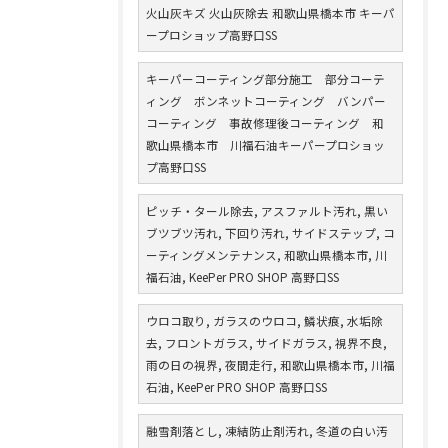
火山灰キズ 火山灰除去 和歌山県橋本市 キーパ
ープロショップ高野口SS
キーパーコーティング部分施工 部分コーテ
ィング ボンネットコーティング バンパー
コーティング 事故修理後コーティング 和
歌山県橋本市 川福石油キーパープロショッ
プ高野口SS
ピッチ・タール除去, アスファルト汚れ, 黒い
ブツブツ汚れ, 下回り汚れ, サイドステップ, コ
ーティングメンテナンス, 和歌山県橋本市, 川
福石油, KeePer PRO SHOP 高野口SS
ウロコ取り, ガラスのウロコ, 鱗状痕, 水垢除
去, フロントガラス, サイドガラス, 視界不良,
雨の日の視界, 夜間走行, 和歌山県橋本市, 川福
石油, KeePer PRO SHOP 高野口SS
融雪剤落とし, 凍結防止剤汚れ, 冬道の白い汚