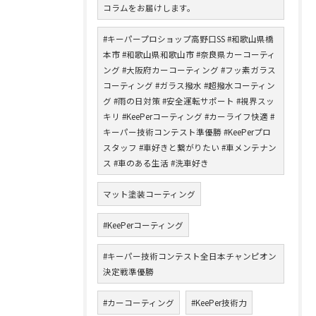
コラムをお届けします。
#キーパープロショップ高野口SS #和歌山県橋
本市 #和歌山県和歌山市 #奈良県カーコーティ
ング #大阪府カーコーティング #フッ素ガラス
コーティング #ガラス撥水 #超撥水コーティン
グ #雨の日対策 #安全運転サポート #視界スッ
キリ #KeePerコーティング #カーライフ快適 #
キーパー技術コンテスト準優勝 #KeePerプロ
スタッフ #車好きと繋がりたい #車メンテナン
ス #車のある生活 #洗車好き
マット塗装コーティング
#KeePerコーティング
#キーパー技術コンテスト全日本チャンピオン
決定戦準優勝
#カーコーティング
#KeePer技術力