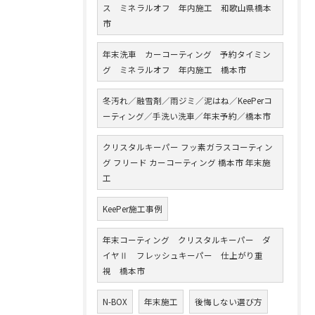
ス ミネラルオフ 年内施工 和歌山県橋本
市
年末洗車 カーコーティング 予約タイミン
グ ミネラルオフ 年内施工 橋本市
冬汚れ／融雪剤／雨ジミ／泥はね／KeePerコ
ーティング／手洗い洗車／年末予約／橋本市
クリスタルキーパー フッ素ガラスコーティン
グ フリード カーコーティング 橋本市 年末施
工
KeePer施工事例
年末コーティング クリスタルキーパー ダ
イヤⅡ フレッシュキーパー 仕上がり重
視 橋本市
N-BOX
年末施工
後悔しない選び方