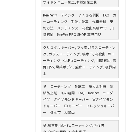
サイドメニュー施工,車種別施工例
KeePerコーティング よくある質問 FAQ カ
ーコーティング 手洗い洗車 代車無料 予
約方法 メンテナンス 和歌山県橋本市 川
福石油 KeePer PRO SHOP 高野口SS
クリスタルキーパー, フッ素ガラスコーティン
グ, ガラスコーティング, 橋本市, 和歌山, 車コ
ーティング, KeePerコーティング, 川福石油, 高
野口SS, 黒系ボディ, 撥水コーティング, 視界向
上
冬 コーティング 冬施工 塩カル対策 凍
結防止剤 冬の疑問 FAQ KeePer エコダ
イヤ ダイヤモンドキーパー Wダイヤモン
ドキーパー EXキーパー フレッシュキーパ
ー 橋本市 和歌山
冬,融雪剤,泥汚れ,コーティング,汚れ防
止,KeePer,和歌山,橋本市,車