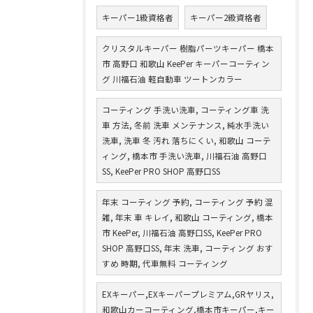
キーパー1級資格者
キーパー2級資格者
クリスタルキーパー 樹脂パーツキーパー 橋本
市 高野口 和歌山 KeePer キーパーコーティン
グ 川福石油 軽自動車 ツートンカラー
コーティング 手洗い洗車, コーティング車 洗
車 方法, 冬前 洗車 メンテナンス, 純水手洗い
洗車, 洗車 冬 汚れ 落ちにくい, 和歌山 コーテ
ィング, 橋本市 手洗い洗車, 川福石油 高野口
SS, KeePer PRO SHOP 高野口SS
年末 コーティング 予約, コーティング 予約 混
雑, 年末 車 キレイ, 和歌山 コーティング, 橋本
市 KeePer, 川福石油 高野口SS, KeePer PRO
SHOP 高野口SS, 年末 洗車, コーティング おす
すめ 時期, 代車無料 コーティング
EXキーパー,EXキーパープレミアム,GRヤリス,
和歌山カーコーティング,橋本市キーパー,キー