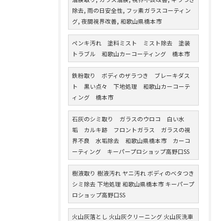
除去, 雨の日安全性, フッ素ガラスコーティン
グ, 夜間視界改善, 和歌山県橋本市
ペンキ汚れ 塗料ミスト ミスト除去 塗装
トラブル 和歌山カーコーティング 橋本市
鉄粉取り ボディのザラつき ブレーキダス
ト 黒い点々 下地処理 和歌山カーコーテ
ィング 橋本市
石灰のシミ取り ガラスのウロコ 白い水
垢 カルキ跡 フロントガラス ガラスの視
界不良 水垢除去 和歌山県橋本市 カーコ
ーティング キーパープロショップ高野口SS
樹液取り 樹液汚れ ヤニ汚れ ボディのベタつき
シミ除去 下地処理 和歌山県橋本市 キーパープ
ロショップ高野口SS
火山灰落とし 火山灰クリーニング 火山灰洗車