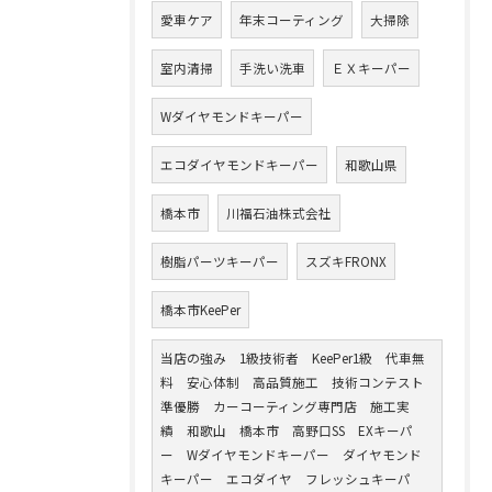
愛車ケア
年末コーティング
大掃除
室内清掃
手洗い洗車
ＥＸキーパー
Wダイヤモンドキーパー
エコダイヤモンドキーパー
和歌山県
橋本市
川福石油株式会社
樹脂パーツキーパー
スズキFRONX
橋本市KeePer
当店の強み 1級技術者 KeePer1級 代車無
料 安心体制 高品質施工 技術コンテスト
準優勝 カーコーティング専門店 施工実
績 和歌山 橋本市 高野口SS EXキーパ
ー Wダイヤモンドキーパー ダイヤモンド
キーパー エコダイヤ フレッシュキーパ