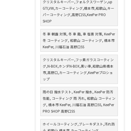
クリスタルキーパー,フォルクスワーゲン,up
GTI,VW,カーコーティング,橋本市,和歌山,キー
パーコーティング,高野口SS,KeePer PRO
SHOP
冬 車 朝露 対策, 冬 車 霜, 車 塩害 対策, KeePer
冬 コーティング, 和歌山 コーティング, 橋本市
KeePer, 川福石油 高野口SS
クリスタルキーパー,フッ素ガラスコーティン
グ,N-BOX,ホンダN-BOX,黒い車,和歌山県橋本
市,高野口,カーコーティング,KeePerプロショ
ップ
雨の日 撥水テスト, KeePer 撥水, KeePer 防汚
性能, コーティング 雨 汚れ, 和歌山 コーティン
グ, 橋本市 KeePer, 川福石油 高野口SS, KeePer
PRO SHOP 高野口SS
ホイールコーティング,ブレーキダスト,汚れ防
止,和歌山,橋本市,カーコーティング