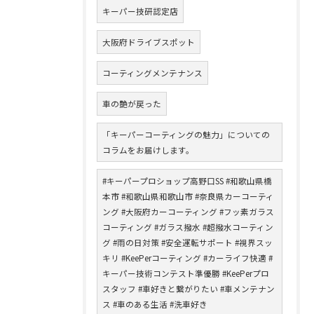
キーパー技研認定店
大阪府ドライブスポット
コーティングメンテナンス
車の艶が戻った
「キーパーコーティングの魅力」についての
コラムをお届けします。
#キーパープロショップ高野口SS #和歌山県橋
本市 #和歌山県和歌山市 #奈良県カーコーティ
ング #大阪府カーコーティング #フッ素ガラス
コーティング #ガラス撥水 #超撥水コーティン
グ #雨の日対策 #安全運転サポート #視界スッ
キリ #KeePerコーティング #カーライフ快適 #
キーパー技術コンテスト準優勝 #KeePerプロ
スタッフ #車好きと繋がりたい #車メンテナン
ス #車のある生活 #洗車好き