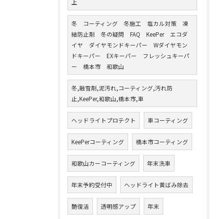
上
冬 コーティング 冬施工 塩カル対策 凍
結防止剤 冬の疑問 FAQ KeePer エコダ
イヤ ダイヤモンドキーパー Wダイヤモン
ドキーパー EXキーパー フレッシュキーパ
ー 橋本市 和歌山
冬,融雪剤,泥汚れ,コーティング,汚れ防
止,KeePer,和歌山,橋本市,車
ヘッドライトプロテクト
車コーティング
KeePerコーティング
橋本市コーティング
和歌山カーコーティング
年末洗車
年末予約受付中
ヘッドライト黄ばみ除去
艶復活
透明感アップ
年末