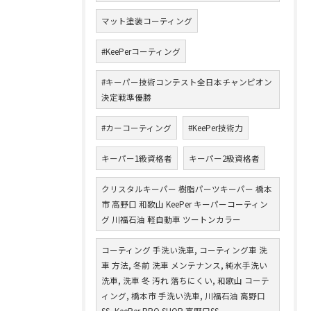
マット塗装コーティング
#KeePerコーティング
#キーパー技術コンテスト全日本チャンピオン
決定戦準優勝
#カーコーティング
#KeePer技術力
キーパー1級資格者
キーパー2級資格者
クリスタルキーパー 樹脂パーツキーパー 橋本
市 高野口 和歌山 KeePer キーパーコーティン
グ 川福石油 軽自動車 ツートンカラー
コーティング 手洗い洗車, コーティング車 洗
車 方法, 冬前 洗車 メンテナンス, 純水手洗い
洗車, 洗車 冬 汚れ 落ちにくい, 和歌山 コーテ
ィング, 橋本市 手洗い洗車, 川福石油 高野口
SS, KeePer PRO SHOP 高野口SS