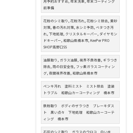
月予約おすすめ, 年末洗車, 年末コーティング
前準備
花粉のシミ取り, 花粉汚れ, 花粉シミ除去, 黄砂
対策, 春の汚れ対策, 水シミ予防, ベタつき汚
れ, 下地処理, クリスタルキーパー, ダイヤモン
ドキーパー, 和歌山県橋本市, KeePer PRO
SHOP高野口SS
油膜取り, ガラス油膜, 視界不良改善, ギラつき
除去, 雨の日安全性, フッ素ガラスコーティン
グ, 夜間視界改善, 和歌山県橋本市
ペンキ汚れ 塗料ミスト ミスト除去 塗装
トラブル 和歌山カーコーティング 橋本市
鉄粉取り ボディのザラつき ブレーキダス
ト 黒い点々 下地処理 和歌山カーコーテ
ィング 橋本市
石灰のシミ取り ガラスのウロコ 白い水