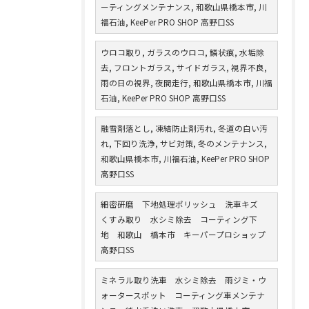
ーティングメンテナンス, 和歌山県橋本市, 川
福石油, KeePer PRO SHOP 高野口SS
ウロコ取り, ガラスのウロコ, 鱗状痕, 水垢除
去, フロントガラス, サイドガラス, 視界不良,
雨の日の視界, 夜間走行, 和歌山県橋本市, 川福
石油, KeePer PRO SHOP 高野口SS
融雪剤落とし, 凍結防止剤汚れ, 冬道の白い汚
れ, 下回り洗浄, サビ対策, 冬のメンテナンス,
和歌山県橋本市, 川福石油, KeePer PRO SHOP
高野口SS
細密研磨 下地処理ポリッシュ 洗車キズ
くすみ取り 水シミ除去 コーティング下
地 和歌山 橋本市 キーパープロショップ
高野口SS
ミネラル取り洗車 水シミ除去 雨ジミ・ウ
ォータースポット コーティング車メンテナ