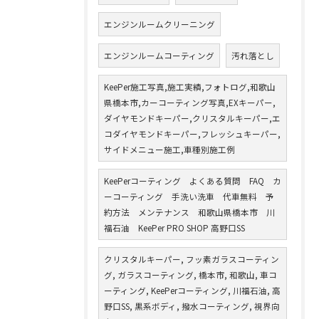
エンジンルームクリーニング
エンジンルームコーティング
汚れ落とし
KeePer施工写真,施工実績,フォトログ,和歌山
県橋本市,カーコーティング写真,EXキーパー,
ダイヤモンドキーパー,クリスタルキーパー,エ
コダイヤモンドキーパー,フレッシュキーパー,
サイドメニュー施工,車種別施工例
KeePerコーティング よくある質問 FAQ カ
ーコーティング 手洗い洗車 代車無料 予
約方法 メンテナンス 和歌山県橋本市 川
福石油 KeePer PRO SHOP 高野口SS
クリスタルキーパー, フッ素ガラスコーティン
グ, ガラスコーティング, 橋本市, 和歌山, 車コ
ーティング, KeePerコーティング, 川福石油, 高
野口SS, 黒系ボディ, 撥水コーティング, 視界向