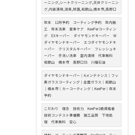
ーニング,シートクリーニング,天井クリーニン
グ,内装清掃,消臭,除菌,和歌山,橋本市,高野口
年末 12月予約 コーティング予約 年内施
工 年末洗車 愛車ケア KeePerコーティン
グ EXキーパー ダイヤモンドキーパー W
ダイヤモンドキーパー エコダイヤモンドキ
ーパー クリスタルキーパー フレッシュキ
ーパー 手洗い洗車 室内清掃 代車無料
和歌山 橋本市 高野口SS 川福石油
ダイヤモンドキーパー｜Aメンテナンス｜フッ
素ガラスコーティング｜全面ガラス｜和歌山
｜橋本市｜カーコーティング｜KeePer｜年末
予約
こだわり 理念 技術力 KeePer1級資格者
技術コンテスト準優勝 施工品質 下地処
理 代車無料 安心
体制 コーティング専門店 KeePerコーティ