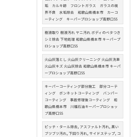
垢 カルキ跡 フロントガラス ガラスの視
界不良 水垢除去 和歌山県橋本市 カーコ
ーティング キーパープロショップ高野口SS
樹液取り 樹液汚れ ヤニ汚れ ボディのベタつき
シミ除去 下地処理 和歌山県橋本市 キーパープ
ロショップ高野口SS
火山灰落とし 火山灰クリーニング 火山灰洗車
火山灰キズ 火山灰除去 和歌山県橋本市 キーパ
ープロショップ高野口SS
キーパーコーティング部分施工 部分コーテ
ィング ボンネットコーティング バンパー
コーティング 事故修理後コーティング 和
歌山県橋本市 川福石油キーパープロショッ
プ高野口SS
ピッチ・タール除去, アスファルト汚れ, 黒い
ブツブツ汚れ, 下回り汚れ, サイドステップ, コ