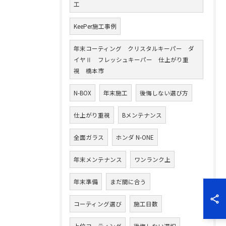
工
KeePer施工事例
年末コーティング クリスタルキーパー ダ
イヤⅡ フレッシュキーパー 仕上がり重
視 橋本市
N-BOX
年末施工
後悔しない選び方
仕上がり重視
Bメンテナンス
全面ガラス
ホンダ N-ONE
年末メンテナンス
ワンランク上
年末準備
まだ間に合う
コーティング選び
施工日数
上位コーティング
後悔しない選択