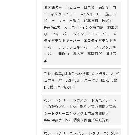
お客様の声 レビュー 口コミ 満足度 コ
ーティングレビュー KeePer口コミ 施工レ
ビュー ツヤ 水弾き 代車無料 技術力
KeePer1級 カーコーティング専門店 施工実
績 EXキーパー ダイヤモンドキーパー W
ダイヤモンドキーパー エコダイヤモンドキ
ーパー フレッシュキーパー クリスタルキ
ーパー 和歌山 橋本市 高野口SS 川福石
油
手洗い洗車, 純水手洗い洗車, ミネラルオフ, ピ
ュアキーパー, 洗車, ムース手洗い, 撥水, 和歌
山, 橋本市, 高野口
布シートクリーニング／シート汚れ／シート
しみ取り／シートヤニ取り／車内清掃／車の
シートクリーニング／橋本市車内清掃／
KeePer高野口SS／消臭・除菌／嘔吐汚れ
布シートクリーニング,シートクリーニング,車