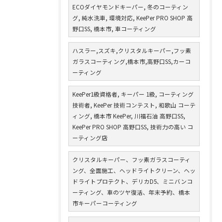
ECOダイヤモンドキーパー, 冬のコーティン
グ, 純水洗車, 環境対応, KeePer PRO SHOP 高
野口SS, 橋本市, 車コーティング
ハスラー,スズキ,クリスタルキーパー,フッ素
ガラスコーティング,橋本市,高野口SS,カーコ
ーティング
KeePer1級資格者, キーパー 1級, コーティング
技術者, KeePer 技術コンテスト, 和歌山 コーテ
ィング, 橋本市 KeePer, 川福石油 高野口SS,
KeePer PRO SHOP 高野口SS, 技術力の高い コ
ーティング店
クリスタルキーパー、フッ素ガラスコーティ
ング、全面施工、ヘッドライトクリーン、ヘッ
ドライトプロテクト、デリカD5、ミニバンコ
ーティング、車のツヤ復活、年末予約、橋本
市キーパーコーティング