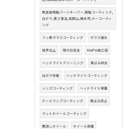
無塗装樹脂パーツキーパー,樹脂コーティング,
白ボケ,黒さ復活,和歌山,橋本市,カーコーティ
ング
フッ素ガラスコーティング
ガラス撥水
視界向上
雨の日安全
KeePer施工店
ヘッドライトクリーニング
黄ばみ除去
白ボケ改善
ヘッドライトコーティング
レンズコーティング
ヘッドライト保護
テールランプコーティング
黄ばみ防止
マットホイールコーティング
艶消しホイール
ホイール保護