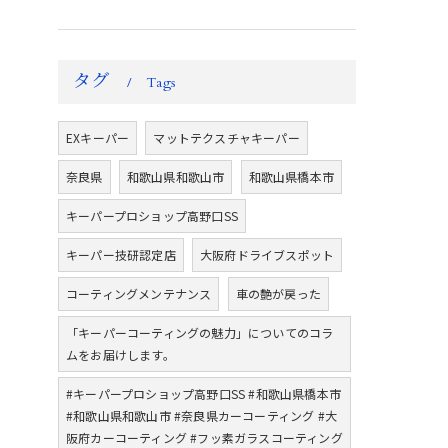
タグ
Tags
EXキーパー
マットテクスチャキーパー
奈良県
和歌山県和歌山市
和歌山県橋本市
キーパープロショップ高野口SS
キーパー技研認定店
大阪府ドライブスポット
コーティングメンテナンス
車の艶が戻った
「キーパーコーティングの魅力」についてのコラ
ムをお届けします。
#キーパープロショップ高野口SS #和歌山県橋本市
#和歌山県和歌山市 #奈良県カーコーティング #大
阪府カーコーティング #フッ素ガラスコーティング