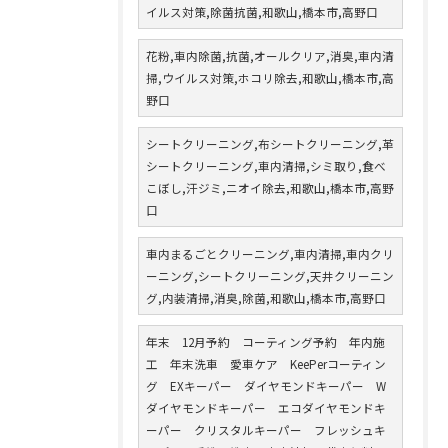
イルス対策,除菌抗菌,和歌山,橋本市,高野口
花粉,車内除菌,抗菌,オールクリア,消臭,車内清
掃,ウイルス対策,ホコリ除去,和歌山,橋本市,高
野口
シートクリーニング,布シートクリーニング,革
シートクリーニング,車内清掃,シミ取り,食べ
こぼし,汗ジミ,ニオイ除去,和歌山,橋本市,高野
口
車内まるごとクリーニング,車内清掃,車内クリ
ーニング,シートクリーニング,天井クリーニン
グ,内装清掃,消臭,除菌,和歌山,橋本市,高野口
年末 12月予約 コーティング予約 年内施
工 年末洗車 愛車ケア KeePerコーティン
グ EXキーパー ダイヤモンドキーパー W
ダイヤモンドキーパー エコダイヤモンドキ
ーパー クリスタルキーパー フレッシュキ