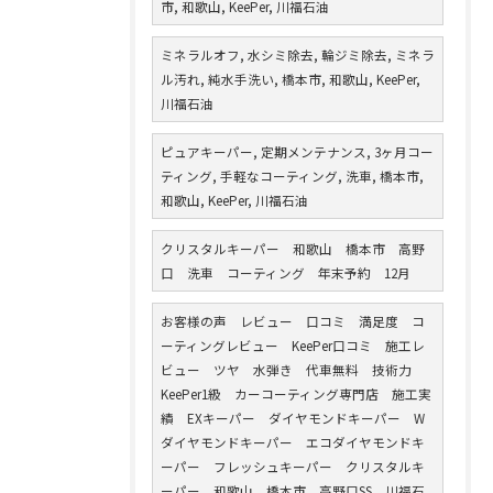
市, 和歌山, KeePer, 川福石油
ミネラルオフ, 水シミ除去, 輪ジミ除去, ミネラ
ル汚れ, 純水手洗い, 橋本市, 和歌山, KeePer,
川福石油
ピュアキーパー, 定期メンテナンス, 3ヶ月コー
ティング, 手軽なコーティング, 洗車, 橋本市,
和歌山, KeePer, 川福石油
クリスタルキーパー 和歌山 橋本市 高野
口 洗車 コーティング 年末予約 12月
お客様の声 レビュー 口コミ 満足度 コ
ーティングレビュー KeePer口コミ 施工レ
ビュー ツヤ 水弾き 代車無料 技術力
KeePer1級 カーコーティング専門店 施工実
績 EXキーパー ダイヤモンドキーパー W
ダイヤモンドキーパー エコダイヤモンドキ
ーパー フレッシュキーパー クリスタルキ
ーパー 和歌山 橋本市 高野口SS 川福石