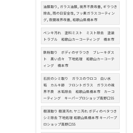
油膜取り, ガラス油膜, 視界不良改善, ギラつき
除去, 雨の日安全性, フッ素ガラスコーティン
グ, 夜間視界改善, 和歌山県橋本市
ペンキ汚れ 塗料ミスト ミスト除去 塗装
トラブル 和歌山カーコーティング 橋本市
鉄粉取り ボディのザラつき ブレーキダス
ト 黒い点々 下地処理 和歌山カーコーテ
ィング 橋本市
石灰のシミ取り ガラスのウロコ 白い水
垢 カルキ跡 フロントガラス ガラスの視
界不良 水垢除去 和歌山県橋本市 カーコ
ーティング キーパープロショップ高野口SS
樹液取り 樹液汚れ ヤニ汚れ ボディのベタつき
シミ除去 下地処理 和歌山県橋本市 キーパープ
ロショップ高野口SS