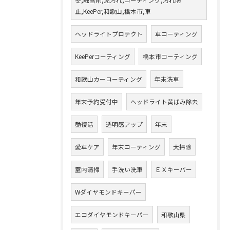
止,KeePer,和歌山,橋本市,車
ヘッドライトプロテクト
車コーティング
KeePerコーティング
橋本市コーティング
和歌山カーコーティング
年末洗車
年末予約受付中
ヘッドライト黄ばみ除去
艶復活
透明感アップ
年末
愛車ケア
年末コーティング
大掃除
室内清掃
手洗い洗車
ＥＸキーパー
Wダイヤモンドキーパー
エコダイヤモンドキーパー
和歌山県