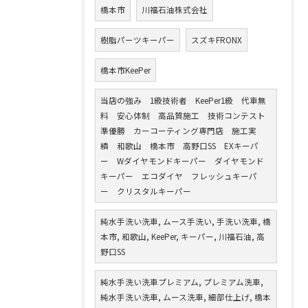
橋本市
川福石油株式会社
樹脂パーツキーパー
スズキFRONX
橋本市KeePer
当店の強み 1級技術者 KeePer1級 代車無
料 安心体制 高品質施工 技術コンテスト
準優勝 カーコーティング専門店 施工実
績 和歌山 橋本市 高野口SS EXキーパ
ー Wダイヤモンドキーパー ダイヤモンド
キーパー エコダイヤ フレッシュキーパ
ー クリスタルキーパー
純水手洗い洗車, ムース手洗い, 手洗い洗車, 橋
本市, 和歌山, KeePer, キーパー, 川福石油, 高
野口SS
純水手洗い洗車プレミアム, プレミアム洗車,
純水手洗い洗車, ムース洗車, 細部仕上げ, 橋本