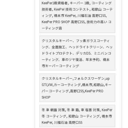
KeePer1級資格者, キーパー 1級, コーティング
技術者, KeePer 技術コンテスト, 和歌山 コーテ
ィング, 橋本市 KeePer, 川福石油 高野口SS,
KeePer PRO SHOP 高野口SS, 技術力の高い コ
ーティング店
クリスタルキーパー、フッ素ガラスコーティ
ング、全面施工、ヘッドライトクリーン、ヘッ
ドライトプロテクト、デリカD5、ミニバンコ
ーティング、車のツヤ復活、年末予約、橋本
市キーパーコーティング
クリスタルキーパー,フォルクスワーゲン,up
GTI,VW,カーコーティング,橋本市,和歌山,キー
パーコーティング,高野口SS,KeePer PRO
SHOP
冬 車 朝露 対策, 冬 車 霜, 車 塩害 対策, KeePer
冬 コーティング, 和歌山 コーティング, 橋本市
KeePer, 川福石油 高野口SS