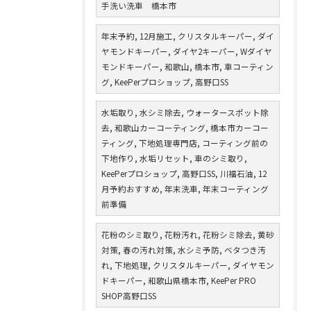
手洗い洗車 橋本市
年末予約, 12月施工, クリスタルキーパー, ダイ
ヤモンドキーパー, ダイヤ2キーパー, Wダイヤ
モンドキーパー, 和歌山, 橋本市, 車コーティン
グ, KeePerプロショップ, 高野口SS
水垢取り, 水シミ除去, ウォータースポット除
去, 和歌山カーコーティング, 橋本市カーコー
ティング, 下地処理専門店, コーティング前の
下地作り, 水垢リセット, 車のシミ取り,
KeePerプロショップ, 高野口SS, 川福石油, 12
月予約おすすめ, 年末洗車, 年末コーティング
前準備
花粉のシミ取り, 花粉汚れ, 花粉シミ除去, 黄砂
対策, 春の汚れ対策, 水シミ予防, ベタつき汚
れ, 下地処理, クリスタルキーパー, ダイヤモン
ドキーパー, 和歌山県橋本市, KeePer PRO
SHOP高野口SS