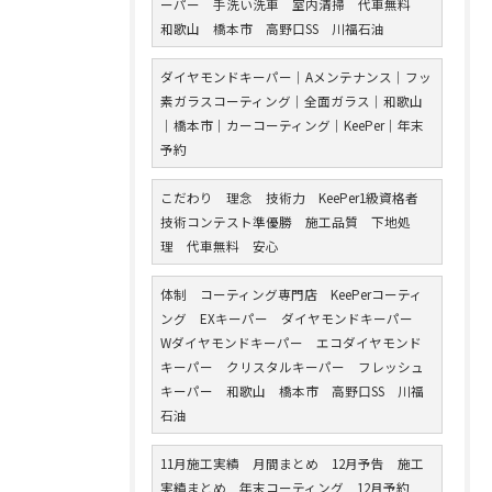
ーパー 手洗い洗車 室内清掃 代車無料
和歌山 橋本市 高野口SS 川福石油
ダイヤモンドキーパー｜Aメンテナンス｜フッ
素ガラスコーティング｜全面ガラス｜和歌山
｜橋本市｜カーコーティング｜KeePer｜年末
予約
こだわり 理念 技術力 KeePer1級資格者
技術コンテスト準優勝 施工品質 下地処
理 代車無料 安心
体制 コーティング専門店 KeePerコーティ
ング EXキーパー ダイヤモンドキーパー
Wダイヤモンドキーパー エコダイヤモンド
キーパー クリスタルキーパー フレッシュ
キーパー 和歌山 橋本市 高野口SS 川福
石油
11月施工実績 月間まとめ 12月予告 施工
実績まとめ 年末コーティング 12月予約