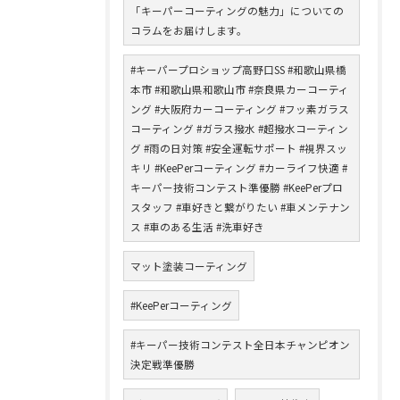
「キーパーコーティングの魅力」についての
コラムをお届けします。
#キーパープロショップ高野口SS #和歌山県橋
本市 #和歌山県和歌山市 #奈良県カーコーティ
ング #大阪府カーコーティング #フッ素ガラス
コーティング #ガラス撥水 #超撥水コーティン
グ #雨の日対策 #安全運転サポート #視界スッ
キリ #KeePerコーティング #カーライフ快適 #
キーパー技術コンテスト準優勝 #KeePerプロ
スタッフ #車好きと繋がりたい #車メンテナン
ス #車のある生活 #洗車好き
マット塗装コーティング
#KeePerコーティング
#キーパー技術コンテスト全日本チャンピオン
決定戦準優勝