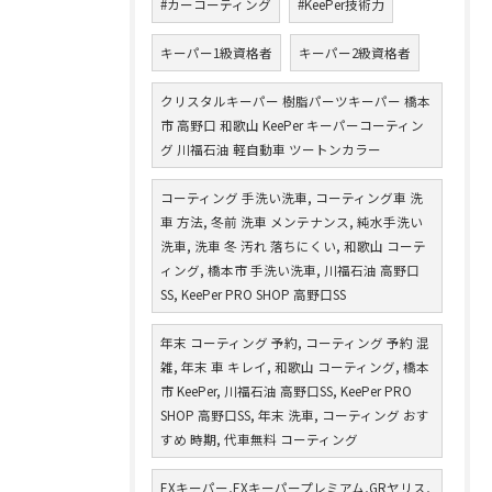
#カーコーティング
#KeePer技術力
キーパー1級資格者
キーパー2級資格者
クリスタルキーパー 樹脂パーツキーパー 橋本
市 高野口 和歌山 KeePer キーパーコーティン
グ 川福石油 軽自動車 ツートンカラー
コーティング 手洗い洗車, コーティング車 洗
車 方法, 冬前 洗車 メンテナンス, 純水手洗い
洗車, 洗車 冬 汚れ 落ちにくい, 和歌山 コーテ
ィング, 橋本市 手洗い洗車, 川福石油 高野口
SS, KeePer PRO SHOP 高野口SS
年末 コーティング 予約, コーティング 予約 混
雑, 年末 車 キレイ, 和歌山 コーティング, 橋本
市 KeePer, 川福石油 高野口SS, KeePer PRO
SHOP 高野口SS, 年末 洗車, コーティング おす
すめ 時期, 代車無料 コーティング
EXキーパー,EXキーパープレミアム,GRヤリス,