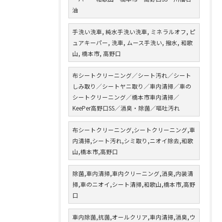
油
手洗い洗車, 純水手洗い洗車, ミネラルオフ, ピ
ュアキーパー, 洗車, ムース手洗い, 撥水, 和歌
山, 橋本市, 高野口
布シートクリーニング／シート汚れ／シート
しみ取り／シートヤニ取り／車内清掃／車の
シートクリーニング／橋本市車内清掃／
KeePer高野口SS／消臭・除菌／嘔吐汚れ
布シートクリーニング,シートクリーニング,車
内清掃,シート汚れ,シミ取り,ニオイ除去,和歌
山,橋本市,高野口
除菌,車内清掃,車内クリーニング,消臭,内装清
掃,車のニオイ,シート清掃,和歌山,橋本市,高野
口
車内除菌,抗菌,オールクリア,車内清掃,消臭,ウ