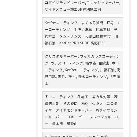
コダイヤモンドキーパー,フレッシュキーパー,
サイドメニュー施工,車種別施工例
KeePerコーティング よくある質問 FAQ カ
ーコーティング 手洗い洗車 代車無料 予
約方法 メンテナンス 和歌山県橋本市 川
福石油 KeePer PRO SHOP 高野口SS
クリスタルキーパー, フッ素ガラスコーティン
グ, ガラスコーティング, 橋本市, 和歌山, 車コ
ーティング, KeePerコーティング, 川福石油, 高
野口SS, 黒系ボディ, 撥水コーティング, 視界向
上
冬 コーティング 冬施工 塩カル対策 凍
結防止剤 冬の疑問 FAQ KeePer エコダ
イヤ ダイヤモンドキーパー Wダイヤモン
ドキーパー EXキーパー フレッシュキーパ
ー 橋本市 和歌山
冬,融雪剤,泥汚れ,コーティング,汚れ防