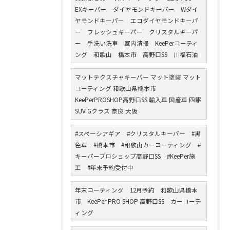
EXキーパー ダイヤモンドキーパー Wダイ
ヤモンドキーパー エコダイヤモンドキーパ
ー フレッシュキーパー クリスタルキーパ
ー 手洗い洗車 室内清掃 KeePerコーティ
ング 和歌山 橋本市 高野口SS 川福石油
マットテクスチャキーパー マット塗装 マット
コーティング 和歌山県橋本市
KeePerPROSHOP高野口SS 輸入車 国産車 四駆
SUV Gクラス 奈良 大阪
#スペーシアギア #クリスタルキーパー #黒
色車 #橋本市 #和歌山カーコーティング #
キーパープロショップ高野口SS #KeePer施
工 #年末予約受付中
年末コーティング 12月予約 和歌山県橋本
市 KeePer PRO SHOP 高野口SS カーコーテ
ィング