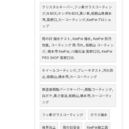
クリスタルキーパー,フッ素ガラスコーティン
グ,N-BOX,ホンダN-BOX,黒い車,和歌山県橋本
市,高野口,カーコーティング,KeePerプロショ
ップ
雨の日 撥水テスト, KeePer 撥水, KeePer 防汚
性能, コーティング 雨 汚れ, 和歌山 コーティン
グ, 橋本市 KeePer, 川福石油 高野口SS, KeePer
PRO SHOP 高野口SS
ホイールコーティング,ブレーキダスト,汚れ防
止,和歌山,橋本市,カーコーティング
無塗装樹脂パーツキーパー,樹脂コーティング,
白ボケ,黒さ復活,和歌山,橋本市,カーコーティ
ング
フッ素ガラスコーティング
ガラス撥水
視界向上
雨の日安全
KeePer施工店