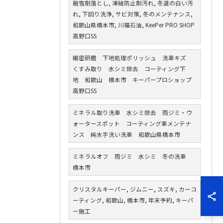
融雪剤落とし, 凍結防止剤汚れ, 冬道の白い汚
れ, 下回り洗浄, サビ対策, 冬のメンテナンス,
和歌山県橋本市, 川福石油, KeePer PRO SHOP
高野口SS
細密研磨 下地処理ポリッシュ 洗車キズ
くすみ取り 水シミ除去 コーティング下
地 和歌山 橋本市 キーパープロショップ
高野口SS
ミネラル取り洗車 水シミ除去 雨ジミ・ウ
ォータースポット コーティング車メンテナ
ンス 純水手洗い洗車 和歌山県橋本市
ミネラルオフ 雨ジミ 水シミ 冬の洗車
橋本市
クリスタルキーパー, ジムニー, スズキ, カーコ
ーティング, 和歌山, 橋本市, 年末予約, キーパ
ー施工