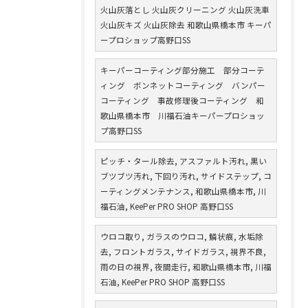
火山灰落とし 火山灰クリーニング 火山灰洗車
火山灰キズ 火山灰除去 和歌山県橋本市 キーパ
ープロショップ高野口SS
キーパーコーティング部分施工 部分コーテ
ィング ボンネットコーティング バンパー
コーティング 事故修理後コーティング 和
歌山県橋本市 川福石油キーパープロショッ
プ高野口SS
ピッチ・タール除去, アスファルト汚れ, 黒い
ブツブツ汚れ, 下回り汚れ, サイドステップ, コ
ーティングメンテナンス, 和歌山県橋本市, 川
福石油, KeePer PRO SHOP 高野口SS
ウロコ取り, ガラスのウロコ, 鱗状痕, 水垢除
去, フロントガラス, サイドガラス, 視界不良,
雨の日の視界, 夜間走行, 和歌山県橋本市, 川福
石油, KeePer PRO SHOP 高野口SS