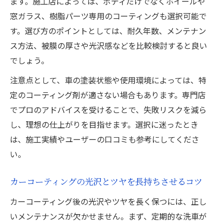
ます。施工店によっては、ボディだけでなくホイールや
窓ガラス、樹脂パーツ専用のコーティングも選択可能で
こんな場面で役立つカーコーティング事例
す。選び方のポイントとしては、耐久年数、メンテナン
雨天時の水弾き効果を実感するカーコーテ
ス方法、被膜の厚さや光沢感などを比較検討すると良い
ィング事例
でしょう。
花粉や黄砂の付着を防ぐカーコーティング
注意点として、車の塗装状態や使用環境によっては、特
活用法
定のコーティング剤が適さない場合もあります。専門店
カーコーティングでキャンプやレジャーも
でプロのアドバイスを受けることで、失敗リスクを減ら
安心
し、理想の仕上がりを目指せます。選択に迷ったとき
冬場の凍結防止に役立つカーコーティング
は、施工実績やユーザーの口コミも参考にしてくださ
の工夫
い。
炎天下でも輝きを保つカーコーティング事
例
カーコーティングの光沢とツヤを長持ちさせるコツ
最適なカーコーティング選びのコツ
カーコーティング後の光沢やツヤを長く保つには、正し
愛車の状態別カーコーティング選びのポイ
いメンテナンスが欠かせません。まず、定期的な洗車が