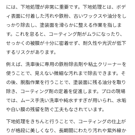
には、下地処理が非常に重要です。下地処理とは、ボデ
解説
ィ表面に付着した汚れや鉄粉、古いワックスや油分をし
ガラス系カーコーティングのメリットと注
っかり除去し、塗装面を滑らかに整える作業を指しま
意点
す。これを怠ると、コーティング剤がムラになったり、
ポリマー系カーコーティングの特徴と使用
せっかくの被膜が十分に密着せず、耐久性や光沢が低下
例
するリスクがあります。
新車におすすめのカーコーティングタイプ
例えば、洗車後に専用の鉄粉除去剤や粘土クリーナーを
とは
使うことで、見えない微細な汚れまで除去できます。そ
カーコーティングの被膜構造とその効果
の後、脱脂作業を行うことで、塗装面に残る油分を取り
カーコーティング施工時の重要な注意点
除き、コーティング剤の定着を促進します。プロの現場
カーコーティング施工前の下地処理が重要
では、ムース手洗い洗車や純水すすぎが用いられ、水垢
な理由
や白い膜の残留を防ぐ工夫もなされています。
湿度や気温がカーコーティング施工に与え
下地処理をきちんと行うことで、コーティングの仕上が
る影響
りが格段に美しくなり、長期間にわたり汚れや紫外線か
カーコーティング後に避けたいNG行為とは