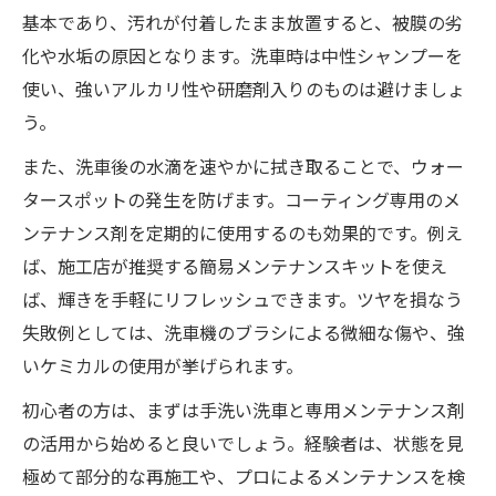
ント
基本であり、汚れが付着したまま放置すると、被膜の劣
耐久性と価格を比較したカーコーティング
化や水垢の原因となります。洗車時は中性シャンプーを
の選択法
使い、強いアルカリ性や研磨剤入りのものは避けましょ
おすすめカーコーティングの評判はどう選
う。
ぶ？
また、洗車後の水滴を速やかに拭き取ることで、ウォー
施工店とセルフ施工のメリット・デメリッ
タースポットの発生を防げます。コーティング専用のメ
ト比較
ンテナンス剤を定期的に使用するのも効果的です。例え
新車購入時に最適なカーコーティングの基
ば、施工店が推奨する簡易メンテナンスキットを使え
準
ば、輝きを手軽にリフレッシュできます。ツヤを損なう
失敗例としては、洗車機のブラシによる微細な傷や、強
いケミカルの使用が挙げられます。
初心者の方は、まずは手洗い洗車と専用メンテナンス剤
の活用から始めると良いでしょう。経験者は、状態を見
極めて部分的な再施工や、プロによるメンテナンスを検