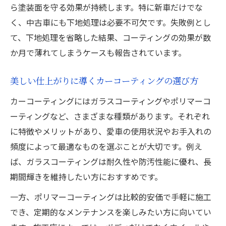
ら塗装面を守る効果が持続します。特に新車だけでな
施工直後の洗車や水滴に注意するポイント
く、中古車にも下地処理は必要不可欠です。失敗例とし
カーコーティング車におすすめできないシ
て、下地処理を省略した結果、コーティングの効果が数
ャンプー
か月で薄れてしまうケースも報告されています。
美観維持へ！カーコーティングの活用例
美しい仕上がりに導くカーコーティングの選び方
日常使いの車で活きるカーコーティング活
用例
カーコーティングにはガラスコーティングやポリマーコ
長距離移動時に役立つカーコーティングの
ーティングなど、さまざまな種類があります。それぞれ
効果
に特徴やメリットがあり、愛車の使用状況やお手入れの
頻度によって最適なものを選ぶことが大切です。例え
カーコーティングで中古車も美しく維持す
ば、ガラスコーティングは耐久性や防汚性能に優れ、長
る方法
期間輝きを維持したい方におすすめです。
洗車頻度を減らせるカーコーティングの活
用術
一方、ポリマーコーティングは比較的安価で手軽に施工
ホイールや窓ガラスにも使えるカーコーテ
でき、定期的なメンテナンスを楽しみたい方に向いてい
ィング