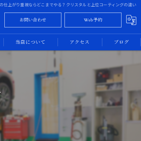
の仕上がり重視ならどこまでやる？クリスタルと上位コーティングの違い
お問い合わせ
Web予約
当店について
アクセス
ブログ
大阪のカーコーティング
コラム
奈良のカーコーティング
び
新車
中古車
専門店