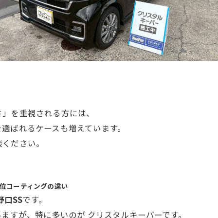
さ」を重視される方には、
を選ばれるケースも増えています。
談ください。
位コーティングの違い
高野口SS
です。
いますが、特に多いのが
クリスタルキーパー
です。