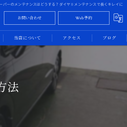
ーパーのメンテナンスはどうする？ダイヤⅡメンテナンスで長くキレイに
お問い合わせ
Web予約
当店について
アクセス
ブログ
大阪のカーコーティング
コラム
奈良のカーコーティング
方法
新車
中古車
専門店