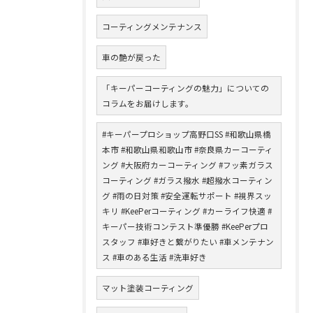
コーティングメンテナンス
車の艶が戻った
「キーパーコーティングの魅力」についての
コラムをお届けします。
#キーパープロショップ高野口SS #和歌山県橋
本市 #和歌山県和歌山市 #奈良県カーコーティ
ング #大阪府カーコーティング #フッ素ガラス
コーティング #ガラス撥水 #超撥水コーティン
グ #雨の日対策 #安全運転サポート #視界スッ
キリ #KeePerコーティング #カーライフ快適 #
キーパー技術コンテスト準優勝 #KeePerプロ
スタッフ #車好きと繋がりたい #車メンテナン
ス #車のある生活 #洗車好き
マット塗装コーティング