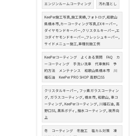
エンジンルームコーティング
汚れ落とし
KeePer施工写真,施工実績,フォトログ,和歌山
県橋本市,カーコーティング写真,EXキーパー,
ダイヤモンドキーパー,クリスタルキーパー,エ
コダイヤモンドキーパー,フレッシュキーパー,
サイドメニュー施工,車種別施工例
KeePerコーティング よくある質問 FAQ カ
ーコーティング 手洗い洗車 代車無料 予
約方法 メンテナンス 和歌山県橋本市 川
福石油 KeePer PRO SHOP 高野口SS
クリスタルキーパー, フッ素ガラスコーティン
グ, ガラスコーティング, 橋本市, 和歌山, 車コ
ーティング, KeePerコーティング, 川福石油, 高
野口SS, 黒系ボディ, 撥水コーティング, 視界向
上
冬 コーティング 冬施工 塩カル対策 凍