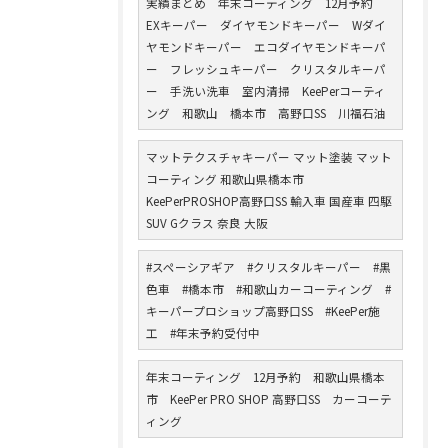
実績まとめ 年末コーティング 12月予約
EXキーパー ダイヤモンドキーパー Wダイ
ヤモンドキーパー エコダイヤモンドキーパ
ー フレッシュキーパー クリスタルキーパ
ー 手洗い洗車 室内清掃 KeePerコーティ
ング 和歌山 橋本市 高野口SS 川福石油
マットテクスチャキーパー マット塗装 マット
コーティング 和歌山県橋本市
KeePerPROSHOP高野口SS 輸入車 国産車 四駆
SUV Gクラス 奈良 大阪
#スペーシアギア #クリスタルキーパー #黒
色車 #橋本市 #和歌山カーコーティング #
キーパープロショップ高野口SS #KeePer施
工 #年末予約受付中
年末コーティング 12月予約 和歌山県橋本
市 KeePer PRO SHOP 高野口SS カーコーテ
ィング