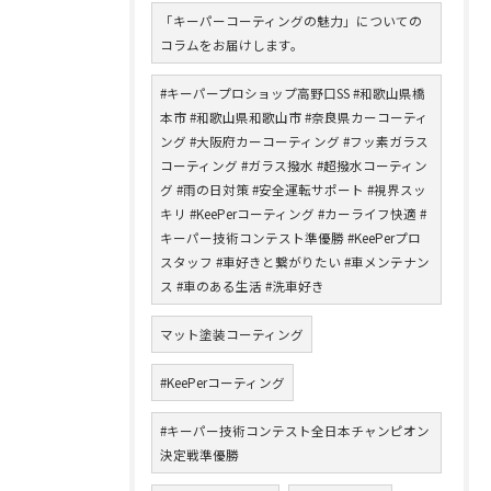
「キーパーコーティングの魅力」についての
コラムをお届けします。
#キーパープロショップ高野口SS #和歌山県橋
本市 #和歌山県和歌山市 #奈良県カーコーティ
ング #大阪府カーコーティング #フッ素ガラス
コーティング #ガラス撥水 #超撥水コーティン
グ #雨の日対策 #安全運転サポート #視界スッ
キリ #KeePerコーティング #カーライフ快適 #
キーパー技術コンテスト準優勝 #KeePerプロ
スタッフ #車好きと繋がりたい #車メンテナン
ス #車のある生活 #洗車好き
マット塗装コーティング
#KeePerコーティング
#キーパー技術コンテスト全日本チャンピオン
決定戦準優勝