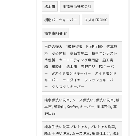
橋本市
川福石油株式会社
樹脂パーツキーパー
スズキFRONX
橋本市KeePer
当店の強み 1級技術者 KeePer1級 代車無
料 安心体制 高品質施工 技術コンテスト
準優勝 カーコーティング専門店 施工実
績 和歌山 橋本市 高野口SS EXキーパ
ー Wダイヤモンドキーパー ダイヤモンド
キーパー エコダイヤ フレッシュキーパ
ー クリスタルキーパー
純水手洗い洗車, ムース手洗い, 手洗い洗車, 橋
本市, 和歌山, KeePer, キーパー, 川福石油, 高
野口SS
純水手洗い洗車プレミアム, プレミアム洗車,
純水手洗い洗車, ムース洗車, 細部仕上げ, 橋本