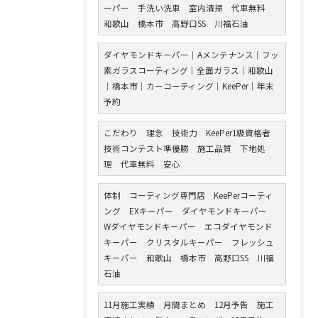
ーパー 手洗い洗車 室内清掃 代車無料
和歌山 橋本市 高野口SS 川福石油
ダイヤモンドキーパー｜Aメンテナンス｜フッ
素ガラスコーティング｜全面ガラス｜和歌山
｜橋本市｜カーコーティング｜KeePer｜年末
予約
こだわり 理念 技術力 KeePer1級資格者
技術コンテスト準優勝 施工品質 下地処
理 代車無料 安心
体制 コーティング専門店 KeePerコーティ
ング EXキーパー ダイヤモンドキーパー
Wダイヤモンドキーパー エコダイヤモンド
キーパー クリスタルキーパー フレッシュ
キーパー 和歌山 橋本市 高野口SS 川福
石油
11月施工実績 月間まとめ 12月予告 施工