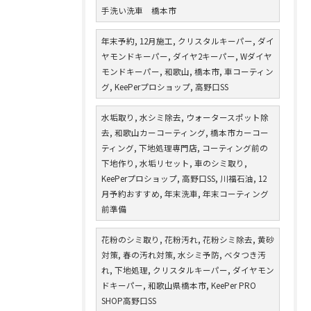
手洗い洗車 橋本市
年末予約, 12月施工, クリスタルキーパー, ダイ
ヤモンドキーパー, ダイヤ2キーパー, Wダイヤ
モンドキーパー, 和歌山, 橋本市, 車コーティン
グ, KeePerプロショップ, 高野口SS
水垢取り, 水シミ除去, ウォータースポット除
去, 和歌山カーコーティング, 橋本市カーコー
ティング, 下地処理専門店, コーティング前の
下地作り, 水垢リセット, 車のシミ取り,
KeePerプロショップ, 高野口SS, 川福石油, 12
月予約おすすめ, 年末洗車, 年末コーティング
前準備
花粉のシミ取り, 花粉汚れ, 花粉シミ除去, 黄砂
対策, 春の汚れ対策, 水シミ予防, ベタつき汚
れ, 下地処理, クリスタルキーパー, ダイヤモン
ドキーパー, 和歌山県橋本市, KeePer PRO
SHOP高野口SS