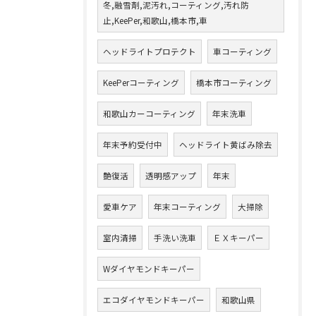
冬,融雪剤,泥汚れ,コーティング,汚れ防
止,KeePer,和歌山,橋本市,車
ヘッドライトプロテクト
車コーティング
KeePerコーティング
橋本市コーティング
和歌山カーコーティング
年末洗車
年末予約受付中
ヘッドライト黄ばみ除去
艶復活
透明感アップ
年末
愛車ケア
年末コーティング
大掃除
室内清掃
手洗い洗車
ＥＸキーパー
Wダイヤモンドキーパー
エコダイヤモンドキーパー
和歌山県