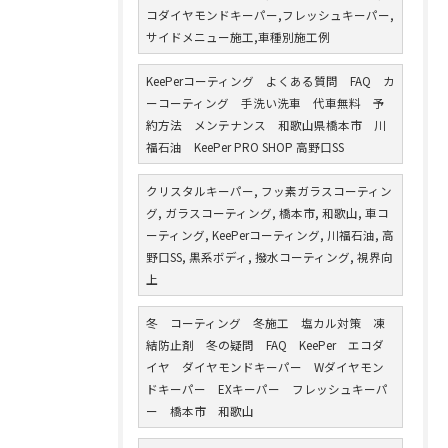
コダイヤモンドキーパー,フレッシュキーパー,
サイドメニュー施工,車種別施工例
KeePerコーティング よくある質問 FAQ カ
ーコーティング 手洗い洗車 代車無料 予
約方法 メンテナンス 和歌山県橋本市 川
福石油 KeePer PRO SHOP 高野口SS
クリスタルキーパー, フッ素ガラスコーティン
グ, ガラスコーティング, 橋本市, 和歌山, 車コ
ーティング, KeePerコーティング, 川福石油, 高
野口SS, 黒系ボディ, 撥水コーティング, 視界向
上
冬 コーティング 冬施工 塩カル対策 凍
結防止剤 冬の疑問 FAQ KeePer エコダ
イヤ ダイヤモンドキーパー Wダイヤモン
ドキーパー EXキーパー フレッシュキーパ
ー 橋本市 和歌山