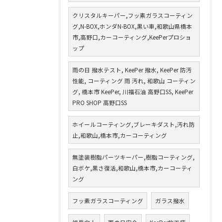
クリスタルキーパー,フッ素ガラスコーティン
グ,N-BOX,ホンダN-BOX,黒い車,和歌山県橋本
市,高野口,カーコーティング,KeePerプロショ
ップ
雨の日 撥水テスト, KeePer 撥水, KeePer 防汚
性能, コーティング 雨 汚れ, 和歌山 コーティン
グ, 橋本市 KeePer, 川福石油 高野口SS, KeePer
PRO SHOP 高野口SS
ホイールコーティング,ブレーキダスト,汚れ防
止,和歌山,橋本市,カーコーティング
無塗装樹脂パーツキーパー,樹脂コーティング,
白ボケ,黒さ復活,和歌山,橋本市,カーコーティ
ング
フッ素ガラスコーティング
ガラス撥水