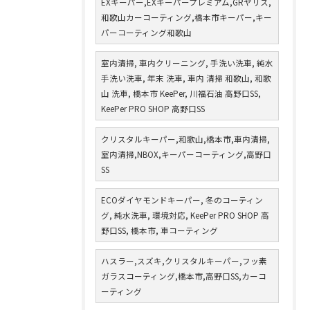
EXキーパー,EXキーパープレミアム,GRヤリス,
和歌山カーコーティング,橋本市キーパー,キー
パーコーティング和歌山
室内清掃, 車内クリーニング, 手洗い洗車, 純水
手洗い洗車, 年末 洗車, 車内 清掃 和歌山, 和歌
山 洗車, 橋本市 KeePer, 川福石油 高野口SS,
KeePer PRO SHOP 高野口SS
クリスタルキーパー,和歌山,橋本市,車内清掃,
室内清掃,NBOX,キーパーコーティング,高野口
SS
ECOダイヤモンドキーパー, 冬のコーティン
グ, 純水洗車, 環境対応, KeePer PRO SHOP 高
野口SS, 橋本市, 車コーティング
ハスラー,スズキ,クリスタルキーパー,フッ素
ガラスコーティング,橋本市,高野口SS,カーコ
ーティング