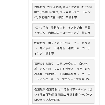
油膜取り, ガラス油膜, 視界不良改善, ギラつき
除去, 雨の日安全性, フッ素ガラスコーティン
グ, 夜間視界改善, 和歌山県橋本市
ペンキ汚れ 塗料ミスト ミスト除去 塗装
トラブル 和歌山カーコーティング 橋本市
鉄粉取り ボディのザラつき ブレーキダス
ト 黒い点々 下地処理 和歌山カーコーテ
ィング 橋本市
石灰のシミ取り ガラスのウロコ 白い水
垢 カルキ跡 フロントガラス ガラスの視
界不良 水垢除去 和歌山県橋本市 カーコ
ーティング キーパープロショップ高野口SS
樹液取り 樹液汚れ ヤニ汚れ ボディのベタつき
シミ除去 下地処理 和歌山県橋本市 キーパープ
ロショップ高野口SS