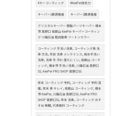
#カーコーティング
#KeePer技術力
キーパー1級資格者
キーパー2級資格者
クリスタルキーパー 樹脂パーツキーパー 橋本
市 高野口 和歌山 KeePer キーパーコーティン
グ 川福石油 軽自動車 ツートンカラー
コーティング 手洗い洗車, コーティング車 洗
車 方法, 冬前 洗車 メンテナンス, 純水手洗い
洗車, 洗車 冬 汚れ 落ちにくい, 和歌山 コーテ
ィング, 橋本市 手洗い洗車, 川福石油 高野口
SS, KeePer PRO SHOP 高野口SS
年末 コーティング 予約, コーティング 予約 混
雑, 年末 車 キレイ, 和歌山 コーティング, 橋本
市 KeePer, 川福石油 高野口SS, KeePer PRO
SHOP 高野口SS, 年末 洗車, コーティング おす
すめ 時期, 代車無料 コーティング