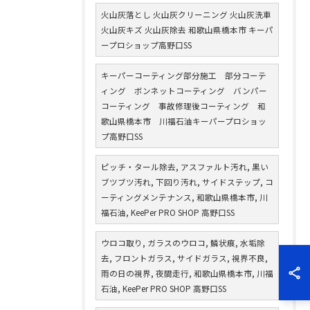
火山灰落とし 火山灰クリーニング 火山灰洗車
火山灰キズ 火山灰除去 和歌山県橋本市 キーパ
ープロショップ高野口SS
キーパーコーティング部分施工 部分コーテ
ィング ボンネットコーティング バンパー
コーティング 事故修理後コーティング 和
歌山県橋本市 川福石油キーパープロショッ
プ高野口SS
ピッチ・タール除去, アスファルト汚れ, 黒い
ブツブツ汚れ, 下回り汚れ, サイドステップ, コ
ーティングメンテナンス, 和歌山県橋本市, 川
福石油, KeePer PRO SHOP 高野口SS
ウロコ取り, ガラスのウロコ, 鱗状痕, 水垢除
去, フロントガラス, サイドガラス, 視界不良,
雨の日の視界, 夜間走行, 和歌山県橋本市, 川福
石油, KeePer PRO SHOP 高野口SS