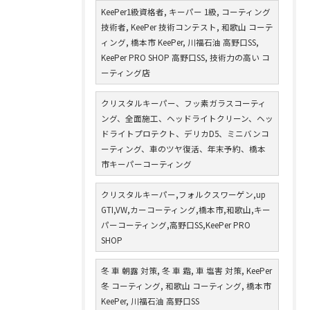
KeePer1級資格者, キーパー 1級, コーティング
技術者, KeePer 技術コンテスト, 和歌山 コーテ
ィング, 橋本市 KeePer, 川福石油 高野口SS,
KeePer PRO SHOP 高野口SS, 技術力の高い コ
ーティング店
クリスタルキーパー、フッ素ガラスコーティ
ング、全面施工、ヘッドライトクリーン、ヘッ
ドライトプロテクト、デリカD5、ミニバンコ
ーティング、車のツヤ復活、年末予約、橋本
市キーパーコーティング
クリスタルキーパー,フォルクスワーゲン,up
GTI,VW,カーコーティング,橋本市,和歌山,キー
パーコーティング,高野口SS,KeePer PRO
SHOP
冬 車 朝露 対策, 冬 車 霜, 車 塩害 対策, KeePer
冬 コーティング, 和歌山 コーティング, 橋本市
KeePer, 川福石油 高野口SS