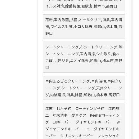
イルス対策,除菌抗菌,和歌山,橋本市,高野口
花粉,車内除菌,抗菌,オールクリア,消臭,車内清
掃,ウイルス対策,ホコリ除去,和歌山,橋本市,高
野口
シートクリーニング,布シートクリーニング,革
シートクリーニング,車内清掃,シミ取り,食べ
こぼし,汗ジミ,ニオイ除去,和歌山,橋本市,高野
口
車内まるごとクリーニング,車内清掃,車内クリ
ーニング,シートクリーニング,天井クリーニン
グ,内装清掃,消臭,除菌,和歌山,橋本市,高野口
年末 12月予約 コーティング予約 年内施
工 年末洗車 愛車ケア KeePerコーティン
グ EXキーパー ダイヤモンドキーパー W
ダイヤモンドキーパー エコダイヤモンドキ
ーパー クリスタルキーパー フレッシュキ