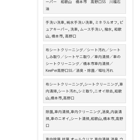
ーパー 和歌山 橋本市 高野口SS 川福石
油
手洗い洗車, 純水手洗い洗車, ミネラルオフ, ピ
ュアキーパー, 洗車, ムース手洗い, 撥水, 和歌
山, 橋本市, 高野口
布シートクリーニング／シート汚れ／シート
しみ取り／シートヤニ取り／車内清掃／車の
シートクリーニング／橋本市車内清掃／
KeePer高野口SS／消臭・除菌／嘔吐汚れ
布シートクリーニング,シートクリーニング,車
内清掃,シート汚れ,シミ取り,ニオイ除去,和歌
山,橋本市,高野口
除菌,車内清掃,車内クリーニング,消臭,内装清
掃,車のニオイ,シート清掃,和歌山,橋本市,高野
口
車内除菌,抗菌,オールクリア,車内清掃,消臭,ウ