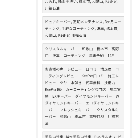
ル汚れ, 純水手洗い, 橋本市, 和歌山, KeePer,
川福石油
ピュアキーパー, 定期メンテナンス, 3ヶ月コー
ティング, 手軽なコーティング, 洗車, 橋本市,
和歌山, KeePer, 川福石油
クリスタルキーパー 和歌山 橋本市 高野
口 洗車 コーティング 年末予約 12月
お客様の声 レビュー 口コミ 満足度 コ
ーティングレビュー KeePer口コミ 施工レ
ビュー ツヤ 水弾き 代車無料 技術力
KeePer1級 カーコーティング専門店 施工実
績 EXキーパー ダイヤモンドキーパー W
ダイヤモンドキーパー エコダイヤモンドキ
ーパー フレッシュキーパー クリスタルキ
ーパー 和歌山 橋本市 高野口SS 川福石
油
手洗い洗車, 純水手洗い洗車, ミネラルオフ, ピ