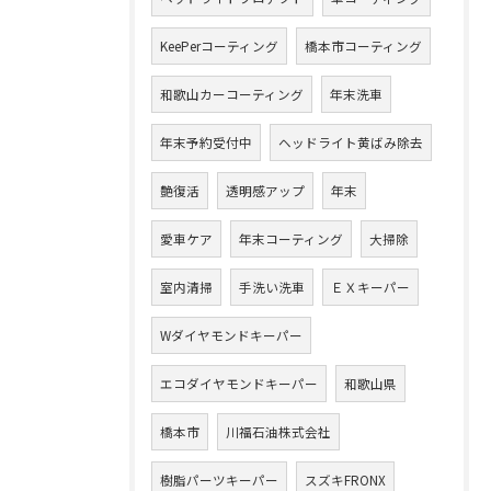
KeePerコーティング
橋本市コーティング
和歌山カーコーティング
年末洗車
年末予約受付中
ヘッドライト黄ばみ除去
艶復活
透明感アップ
年末
愛車ケア
年末コーティング
大掃除
室内清掃
手洗い洗車
ＥＸキーパー
Wダイヤモンドキーパー
エコダイヤモンドキーパー
和歌山県
橋本市
川福石油株式会社
樹脂パーツキーパー
スズキFRONX