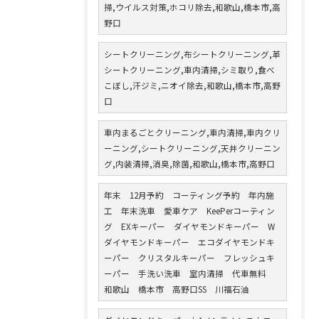
掃,ウイルス対策,ホコリ除去,和歌山,橋本市,高
野口
シートクリーニング,布シートクリーニング,革
シートクリーニング,車内清掃,シミ取り,食べ
こぼし,汗ジミ,ニオイ除去,和歌山,橋本市,高野
口
車内まるごとクリーニング,車内清掃,車内クリ
ーニング,シートクリーニング,天井クリーニン
グ,内装清掃,消臭,除菌,和歌山,橋本市,高野口
年末 12月予約 コーティング予約 年内施
工 年末洗車 愛車ケア KeePerコーティン
グ EXキーパー ダイヤモンドキーパー W
ダイヤモンドキーパー エコダイヤモンドキ
ーパー クリスタルキーパー フレッシュキ
ーパー 手洗い洗車 室内清掃 代車無料
和歌山 橋本市 高野口SS 川福石油