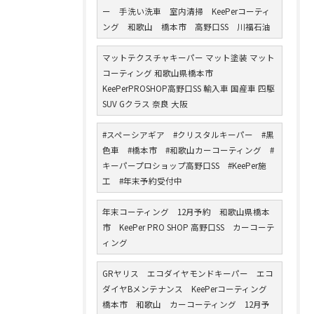
ー 手洗い洗車 室内清掃 KeePerコーティ
ング 和歌山 橋本市 高野口SS 川福石油
マットテクスチャキーパー マット塗装 マット
コーティング 和歌山県橋本市
KeePerPROSHOP高野口SS 輸入車 国産車 四駆
SUV Gクラス 奈良 大阪
#スペーシアギア #クリスタルキーパー #黒
色車 #橋本市 #和歌山カーコーティング #
キーパープロショップ高野口SS #KeePer施
工 #年末予約受付中
年末コーティング 12月予約 和歌山県橋本
市 KeePer PRO SHOP 高野口SS カーコーテ
ィング
GRヤリス エコダイヤモンドキーパー エコ
ダイヤBメンテナンス KeePerコーティング
橋本市 和歌山 カーコーティング 12月予