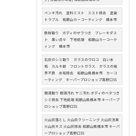
ペンキ汚れ 塗料ミスト ミスト除去 塗装
トラブル 和歌山カーコーティング 橋本市
鉄粉取り ボディのザラつき ブレーキダス
ト 黒い点々 下地処理 和歌山カーコーテ
ィング 橋本市
石灰のシミ取り ガラスのウロコ 白い水
垢 カルキ跡 フロントガラス ガラスの視
界不良 水垢除去 和歌山県橋本市 カーコ
ーティング キーパープロショップ高野口SS
樹液取り 樹液汚れ ヤニ汚れ ボディのベタつき
シミ除去 下地処理 和歌山県橋本市 キーパープ
ロショップ高野口SS
火山灰落とし 火山灰クリーニング 火山灰洗車
火山灰キズ 火山灰除去 和歌山県橋本市 キーパ
ープロショップ高野口SS