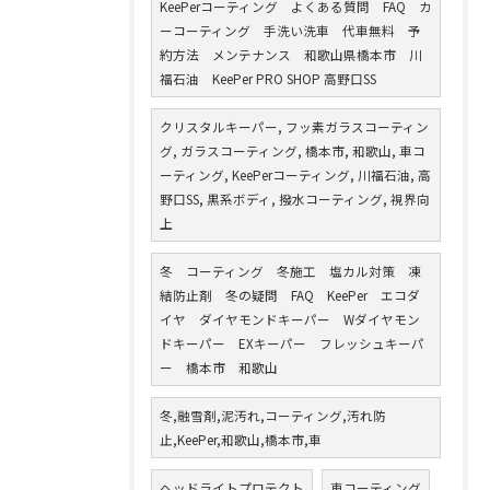
KeePerコーティング よくある質問 FAQ カ
ーコーティング 手洗い洗車 代車無料 予
約方法 メンテナンス 和歌山県橋本市 川
福石油 KeePer PRO SHOP 高野口SS
クリスタルキーパー, フッ素ガラスコーティン
グ, ガラスコーティング, 橋本市, 和歌山, 車コ
ーティング, KeePerコーティング, 川福石油, 高
野口SS, 黒系ボディ, 撥水コーティング, 視界向
上
冬 コーティング 冬施工 塩カル対策 凍
結防止剤 冬の疑問 FAQ KeePer エコダ
イヤ ダイヤモンドキーパー Wダイヤモン
ドキーパー EXキーパー フレッシュキーパ
ー 橋本市 和歌山
冬,融雪剤,泥汚れ,コーティング,汚れ防
止,KeePer,和歌山,橋本市,車
ヘッドライトプロテクト
車コーティング