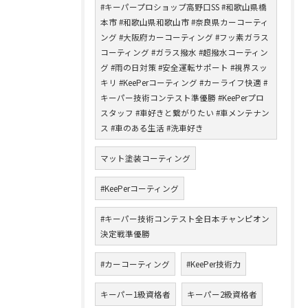
#キーパープロショップ高野口SS #和歌山県橋
本市 #和歌山県和歌山市 #奈良県カーコーティ
ング #大阪府カーコーティング #フッ素ガラス
コーティング #ガラス撥水 #超撥水コーティン
グ #雨の日対策 #安全運転サポート #視界スッ
キリ #KeePerコーティング #カーライフ快適 #
キーパー技術コンテスト準優勝 #KeePerプロ
スタッフ #車好きと繋がりたい #車メンテナン
ス #車のある生活 #洗車好き
マット塗装コーティング
#KeePerコーティング
#キーパー技術コンテスト全日本チャンピオン
決定戦準優勝
#カーコーティング
#KeePer技術力
キーパー1級資格者
キーパー2級資格者