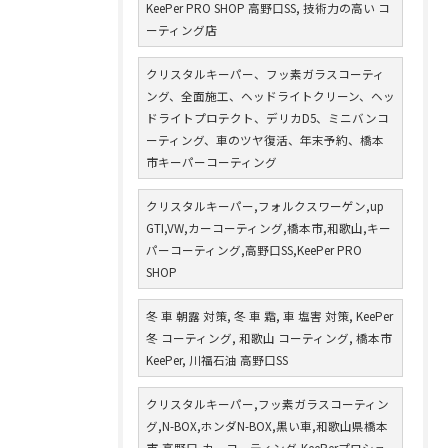
KeePer PRO SHOP 高野口SS, 技術力の高い コ
ーティング店
クリスタルキーパー、フッ素ガラスコーティ
ング、全面施工、ヘッドライトクリーン、ヘッ
ドライトプロテクト、デリカD5、ミニバンコ
ーティング、車のツヤ復活、年末予約、橋本
市キーパーコーティング
クリスタルキーパー,フォルクスワーゲン,up
GTI,VW,カーコーティング,橋本市,和歌山,キー
パーコーティング,高野口SS,KeePer PRO
SHOP
冬 車 朝露 対策, 冬 車 霜, 車 塩害 対策, KeePer
冬 コーティング, 和歌山 コーティング, 橋本市
KeePer, 川福石油 高野口SS
クリスタルキーパー,フッ素ガラスコーティン
グ,N-BOX,ホンダN-BOX,黒い車,和歌山県橋本
市,高野口,カーコーティング,KeePerプロショ