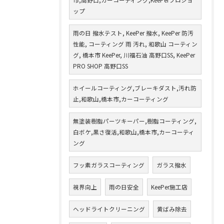
ップ
雨の日 撥水テスト, KeePer 撥水, KeePer 防汚
性能, コーティング 雨 汚れ, 和歌山 コーティン
グ, 橋本市 KeePer, 川福石油 高野口SS, KeePer
PRO SHOP 高野口SS
ホイールコーティング,ブレーキダスト,汚れ防
止,和歌山,橋本市,カーコーティング
無塗装樹脂パーツキーパー,樹脂コーティング,
白ボケ,黒さ復活,和歌山,橋本市,カーコーティ
ング
フッ素ガラスコーティング
ガラス撥水
視界向上
雨の日安全
KeePer施工店
ヘッドライトクリーニング
黄ばみ除去