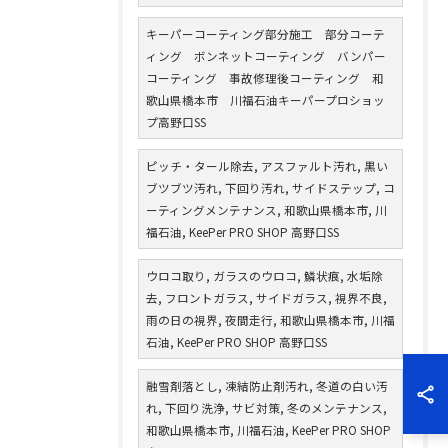
キーパーコーティング部分施工 部分コーテ
ィング ボンネットコーティング バンパー
コーティング 事故修理後コーティング 和
歌山県橋本市 川福石油キーパープロショッ
プ高野口SS
ピッチ・タール除去, アスファルト汚れ, 黒い
ブツブツ汚れ, 下回り汚れ, サイドステップ, コ
ーティングメンテナンス, 和歌山県橋本市, 川
福石油, KeePer PRO SHOP 高野口SS
ウロコ取り, ガラスのウロコ, 鱗状痕, 水垢除
去, フロントガラス, サイドガラス, 視界不良,
雨の日の視界, 夜間走行, 和歌山県橋本市, 川福
石油, KeePer PRO SHOP 高野口SS
融雪剤落とし, 凍結防止剤汚れ, 冬道の白い汚
れ, 下回り洗浄, サビ対策, 冬のメンテナンス,
和歌山県橋本市, 川福石油, KeePer PRO SHOP