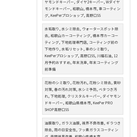
ヤモンドキーパー, ダイヤ2キーパー, Wダイヤ
モンドキーパー, 和歌山, 橋本市, 車コーティン
グ, KeePerプロショップ, 高野口SS
水垢取り, 水シミ除去, ウォータースポット除
去, 和歌山カーコーティング, 橋本市カーコー
ティング, 下地処理専門店, コーティング前の
下地作り, 水垢リセット, 車のシミ取り,
KeePerプロショップ, 高野口SS, 川福石油, 12
月予約おすすめ, 年末洗車, 年末コーティング
前準備
花粉のシミ取り, 花粉汚れ, 花粉シミ除去, 黄砂
対策, 春の汚れ対策, 水シミ予防, ベタつき汚
れ, 下地処理, クリスタルキーパー, ダイヤモン
ドキーパー, 和歌山県橋本市, KeePer PRO
SHOP高野口SS
油膜取り, ガラス油膜, 視界不良改善, ギラつき
除去, 雨の日安全性, フッ素ガラスコーティン
グ, 夜間視界改善, 和歌山県橋本市