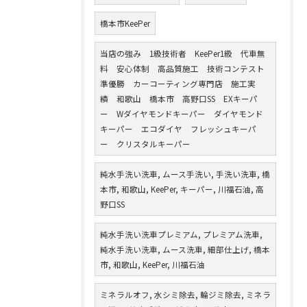
橋本市KeePer
当店の強み 1級技術者 KeePer1級 代車無
料 安心体制 高品質施工 技術コンテスト
準優勝 カーコーティング専門店 施工実
績 和歌山 橋本市 高野口SS EXキーパ
ー Wダイヤモンドキーパー ダイヤモンド
キーパー エコダイヤ フレッシュキーパ
ー クリスタルキーパー
純水手洗い洗車, ムース手洗い, 手洗い洗車, 橋
本市, 和歌山, KeePer, キーパー, 川福石油, 高
野口SS
純水手洗い洗車プレミアム, プレミアム洗車,
純水手洗い洗車, ムース洗車, 細部仕上げ, 橋本
市, 和歌山, KeePer, 川福石油
ミネラルオフ, 水シミ除去, 輪ジミ除去, ミネラ