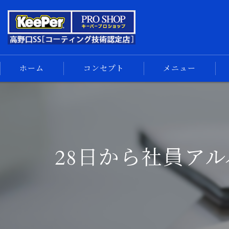
ホーム
コンセプト
メニュー
キーパーコーティング
コーティングメニュー
手洗い洗車
28日から社員ア
車内清掃
サイドメニュー
汚れの解決
スマホ