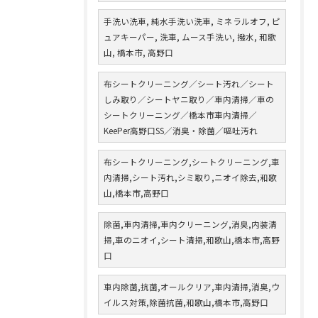
手洗い洗車, 純水手洗い洗車, ミネラルオフ, ピ
ュアキーパー, 洗車, ムース手洗い, 撥水, 和歌
山, 橋本市, 高野口
布シートクリーニング／シート汚れ／シート
しみ取り／シートヤニ取り／車内清掃／車の
シートクリーニング／橋本市車内清掃／
KeePer高野口SS／消臭・除菌／嘔吐汚れ
布シートクリーニング,シートクリーニング,車
内清掃,シート汚れ,シミ取り,ニオイ除去,和歌
山,橋本市,高野口
除菌,車内清掃,車内クリーニング,消臭,内装清
掃,車のニオイ,シート清掃,和歌山,橋本市,高野
口
車内除菌,抗菌,オールクリア,車内清掃,消臭,ウ
イルス対策,除菌抗菌,和歌山,橋本市,高野口