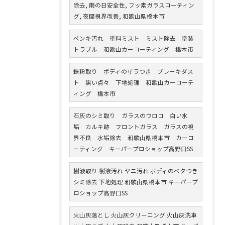
除去, 雨の日安全性, フッ素ガラスコーティン
グ, 夜間視界改善, 和歌山県橋本市
ペンキ汚れ 塗料ミスト ミスト除去 塗装
トラブル 和歌山カーコーティング 橋本市
鉄粉取り ボディのザラつき ブレーキダス
ト 黒い点々 下地処理 和歌山カーコーテ
ィング 橋本市
石灰のシミ取り ガラスのウロコ 白い水
垢 カルキ跡 フロントガラス ガラスの視
界不良 水垢除去 和歌山県橋本市 カーコ
ーティング キーパープロショップ高野口SS
樹液取り 樹液汚れ ヤニ汚れ ボディのベタつき
シミ除去 下地処理 和歌山県橋本市 キーパープ
ロショップ高野口SS
火山灰落とし 火山灰クリーニング 火山灰洗車