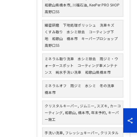
和歌山県橋本市, 川福石油, KeePer PRO SHOP
高野口SS
細密研磨 下地処理ポリッシュ 洗車キズ
くすみ取り 水シミ除去 コーティング下
地 和歌山 橋本市 キーパープロショップ
高野口SS
ミネラル取り洗車 水シミ除去 雨ジミ・ウ
ォータースポット コーティング車メンテナ
ンス 純水手洗い洗車 和歌山県橋本市
ミネラルオフ 雨ジミ 水シミ 冬の洗車
橋本市
クリスタルキーパー, ジムニー, スズキ, カーコ
ーティング, 和歌山, 橋本市, 年末予約, キーパ
ー施工
手洗い洗車, フレッシュキーパー, クリスタル