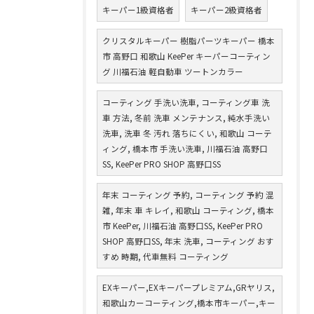
キーパー1級資格者
キーパー2級資格者
クリスタルキーパー 樹脂パーツキーパー 橋本
市 高野口 和歌山 KeePer キーパーコーティン
グ 川福石油 軽自動車 ツートンカラー
コーティング 手洗い洗車, コーティング車 洗
車 方法, 冬前 洗車 メンテナンス, 純水手洗い
洗車, 洗車 冬 汚れ 落ちにくい, 和歌山 コーテ
ィング, 橋本市 手洗い洗車, 川福石油 高野口
SS, KeePer PRO SHOP 高野口SS
年末 コーティング 予約, コーティング 予約 混
雑, 年末 車 キレイ, 和歌山 コーティング, 橋本
市 KeePer, 川福石油 高野口SS, KeePer PRO
SHOP 高野口SS, 年末 洗車, コーティング おす
すめ 時期, 代車無料 コーティング
EXキーパー,EXキーパープレミアム,GRヤリス,
和歌山カーコーティング,橋本市キーパー,キー