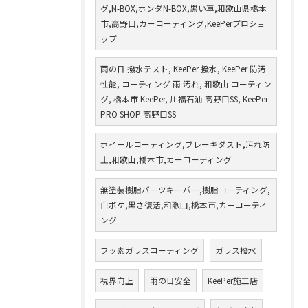
グ,N-BOX,ホンダN-BOX,黒い車,和歌山県橋本
市,高野口,カーコーティング,KeePerプロショ
ップ
雨の日 撥水テスト, KeePer 撥水, KeePer 防汚
性能, コーティング 雨 汚れ, 和歌山 コーティン
グ, 橋本市 KeePer, 川福石油 高野口SS, KeePer
PRO SHOP 高野口SS
ホイールコーティング,ブレーキダスト,汚れ防
止,和歌山,橋本市,カーコーティング
無塗装樹脂パーツキーパー,樹脂コーティング,
白ボケ,黒さ復活,和歌山,橋本市,カーコーティ
ング
フッ素ガラスコーティング
ガラス撥水
視界向上
雨の日安全
KeePer施工店