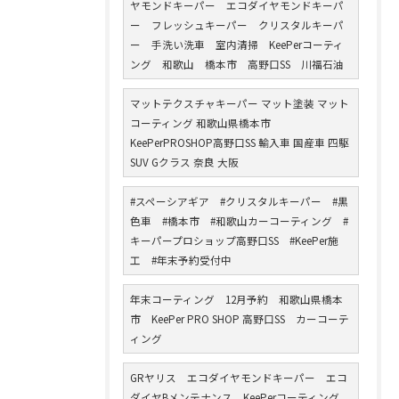
ヤモンドキーパー エコダイヤモンドキーパ
ー フレッシュキーパー クリスタルキーパ
ー 手洗い洗車 室内清掃 KeePerコーティ
ング 和歌山 橋本市 高野口SS 川福石油
マットテクスチャキーパー マット塗装 マット
コーティング 和歌山県橋本市
KeePerPROSHOP高野口SS 輸入車 国産車 四駆
SUV Gクラス 奈良 大阪
#スペーシアギア #クリスタルキーパー #黒
色車 #橋本市 #和歌山カーコーティング #
キーパープロショップ高野口SS #KeePer施
工 #年末予約受付中
年末コーティング 12月予約 和歌山県橋本
市 KeePer PRO SHOP 高野口SS カーコーテ
ィング
GRヤリス エコダイヤモンドキーパー エコ
ダイヤBメンテナンス KeePerコーティング