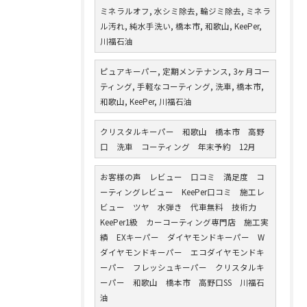
ミネラルオフ, 水シミ除去, 輪ジミ除去, ミネラ
ル汚れ, 純水手洗い, 橋本市, 和歌山, KeePer,
川福石油
ピュアキーパー, 定期メンテナンス, 3ヶ月コー
ティング, 手軽なコーティング, 洗車, 橋本市,
和歌山, KeePer, 川福石油
クリスタルキーパー 和歌山 橋本市 高野
口 洗車 コーティング 年末予約 12月
お客様の声 レビュー 口コミ 満足度 コ
ーティングレビュー KeePer口コミ 施工レ
ビュー ツヤ 水弾き 代車無料 技術力
KeePer1級 カーコーティング専門店 施工実
績 EXキーパー ダイヤモンドキーパー W
ダイヤモンドキーパー エコダイヤモンドキ
ーパー フレッシュキーパー クリスタルキ
ーパー 和歌山 橋本市 高野口SS 川福石
油