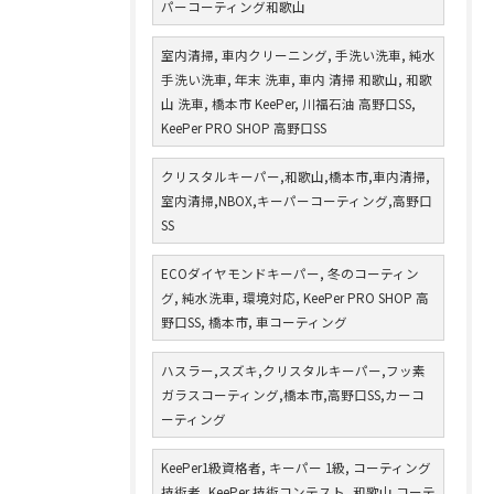
パーコーティング和歌山
室内清掃, 車内クリーニング, 手洗い洗車, 純水
手洗い洗車, 年末 洗車, 車内 清掃 和歌山, 和歌
山 洗車, 橋本市 KeePer, 川福石油 高野口SS,
KeePer PRO SHOP 高野口SS
クリスタルキーパー,和歌山,橋本市,車内清掃,
室内清掃,NBOX,キーパーコーティング,高野口
SS
ECOダイヤモンドキーパー, 冬のコーティン
グ, 純水洗車, 環境対応, KeePer PRO SHOP 高
野口SS, 橋本市, 車コーティング
ハスラー,スズキ,クリスタルキーパー,フッ素
ガラスコーティング,橋本市,高野口SS,カーコ
ーティング
KeePer1級資格者, キーパー 1級, コーティング
技術者, KeePer 技術コンテスト, 和歌山 コーテ