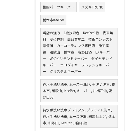
樹脂パーツキーパー
スズキFRONX
橋本市KeePer
当店の強み 1級技術者 KeePer1級 代車無
料 安心体制 高品質施工 技術コンテスト
準優勝 カーコーティング専門店 施工実
績 和歌山 橋本市 高野口SS EXキーパ
ー Wダイヤモンドキーパー ダイヤモンド
キーパー エコダイヤ フレッシュキーパ
ー クリスタルキーパー
純水手洗い洗車, ムース手洗い, 手洗い洗車, 橋
本市, 和歌山, KeePer, キーパー, 川福石油, 高
野口SS
純水手洗い洗車プレミアム, プレミアム洗車,
純水手洗い洗車, ムース洗車, 細部仕上げ, 橋本
市, 和歌山, KeePer, 川福石油