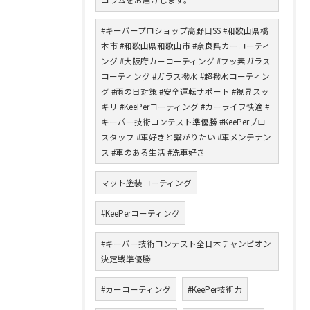
#キーパープロショップ高野口SS #和歌山県橋
本市 #和歌山県和歌山市 #奈良県カーコーティ
ング #大阪府カーコーティング #フッ素ガラス
コーティング #ガラス撥水 #超撥水コーティン
グ #雨の日対策 #安全運転サポート #視界スッ
キリ #KeePerコーティング #カーライフ快適 #
キーパー技術コンテスト準優勝 #KeePerプロ
スタッフ #車好きと繋がりたい #車メンテナン
ス #車のある生活 #洗車好き
マット塗装コーティング
#KeePerコーティング
#キーパー技術コンテスト全日本チャンピオン
決定戦準優勝
#カーコーティング
#KeePer技術力