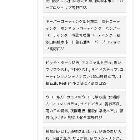
火山灰キズ 火山灰除去 和歌山県橋本市 キーパ
ープロショップ高野口SS
キーパーコーティング部分施工 部分コーテ
ィング ボンネットコーティング バンパー
コーティング 事故修理後コーティング 和
歌山県橋本市 川福石油キーパープロショッ
プ高野口SS
ピッチ・タール除去, アスファルト汚れ, 黒い
ブツブツ汚れ, 下回り汚れ, サイドステップ, コ
ーティングメンテナンス, 和歌山県橋本市, 川
福石油, KeePer PRO SHOP 高野口SS
ウロコ取り, ガラスのウロコ, 鱗状痕, 水垢除
去, フロントガラス, サイドガラス, 視界不良,
雨の日の視界, 夜間走行, 和歌山県橋本市, 川福
石油, KeePer PRO SHOP 高野口SS
融雪剤落とし, 凍結防止剤汚れ, 冬道の白い汚
れ, 下回り洗浄, サビ対策, 冬のメンテナンス,