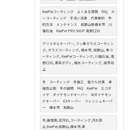
KeePerコーティング よくある質問 FAQ カ
ーコーティング 手洗い洗車 代車無料 予
約方法 メンテナンス 和歌山県橋本市 川
福石油 KeePer PRO SHOP 高野口SS
クリスタルキーパー, フッ素ガラスコーティン
グ, ガラスコーティング, 橋本市, 和歌山, 車コ
ーティング, KeePerコーティング, 川福石油, 高
野口SS, 黒系ボディ, 撥水コーティング, 視界向
上
冬 コーティング 冬施工 塩カル対策 凍
結防止剤 冬の疑問 FAQ KeePer エコダ
イヤ ダイヤモンドキーパー Wダイヤモン
ドキーパー EXキーパー フレッシュキーパ
ー 橋本市 和歌山
冬,融雪剤,泥汚れ,コーティング,汚れ防
止,KeePer,和歌山,橋本市,車