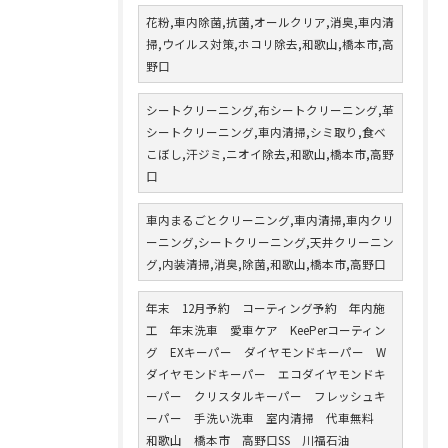
花粉,車内除菌,抗菌,オールクリア,消臭,車内清
掃,ウイルス対策,ホコリ除去,和歌山,橋本市,高
野口
シートクリーニング,布シートクリーニング,革
シートクリーニング,車内清掃,シミ取り,食べ
こぼし,汗ジミ,ニオイ除去,和歌山,橋本市,高野
口
車内まるごとクリーニング,車内清掃,車内クリ
ーニング,シートクリーニング,天井クリーニン
グ,内装清掃,消臭,除菌,和歌山,橋本市,高野口
年末 12月予約 コーティング予約 年内施
工 年末洗車 愛車ケア KeePerコーティン
グ EXキーパー ダイヤモンドキーパー W
ダイヤモンドキーパー エコダイヤモンドキ
ーパー クリスタルキーパー フレッシュキ
ーパー 手洗い洗車 室内清掃 代車無料
和歌山 橋本市 高野口SS 川福石油