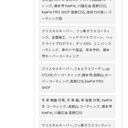
ィング, 橋本市 KeePer, 川福石油 高野口SS,
KeePer PRO SHOP 高野口SS, 技術力の高い コ
ーティング店
クリスタルキーパー、フッ素ガラスコーティ
ング、全面施工、ヘッドライトクリーン、ヘッ
ドライトプロテクト、デリカD5、ミニバンコ
ーティング、車のツヤ復活、年末予約、橋本
市キーパーコーティング
クリスタルキーパー,フォルクスワーゲン,up
GTI,VW,カーコーティング,橋本市,和歌山,キー
パーコーティング,高野口SS,KeePer PRO
SHOP
冬 車 朝露 対策, 冬 車 霜, 車 塩害 対策, KeePer
冬 コーティング, 和歌山 コーティング, 橋本市
KeePer, 川福石油 高野口SS
クリスタルキーパー,フッ素ガラスコーティン