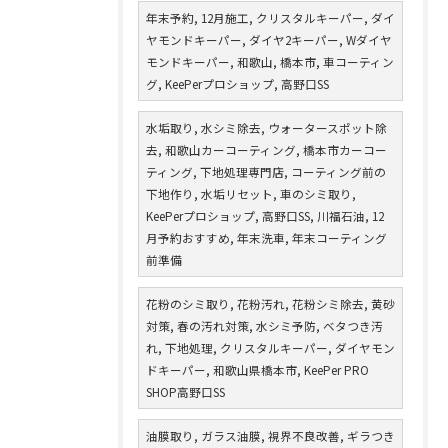
年末予約, 12月施工, クリスタルキーパー, ダイ
ヤモンドキーパー, ダイヤ2キーパー, Wダイヤ
モンドキーパー, 和歌山, 橋本市, 車コーティン
グ, KeePerプロショップ, 高野口SS
水垢取り, 水シミ除去, ウォータースポット除
去, 和歌山カーコーティング, 橋本市カーコー
ティング, 下地処理専門店, コーティング前の
下地作り, 水垢リセット, 車のシミ取り,
KeePerプロショップ, 高野口SS, 川福石油, 12
月予約おすすめ, 年末洗車, 年末コーティング
前準備
花粉のシミ取り, 花粉汚れ, 花粉シミ除去, 黄砂
対策, 春の汚れ対策, 水シミ予防, ベタつき汚
れ, 下地処理, クリスタルキーパー, ダイヤモン
ドキーパー, 和歌山県橋本市, KeePer PRO
SHOP高野口SS
油膜取り, ガラス油膜, 視界不良改善, ギラつき