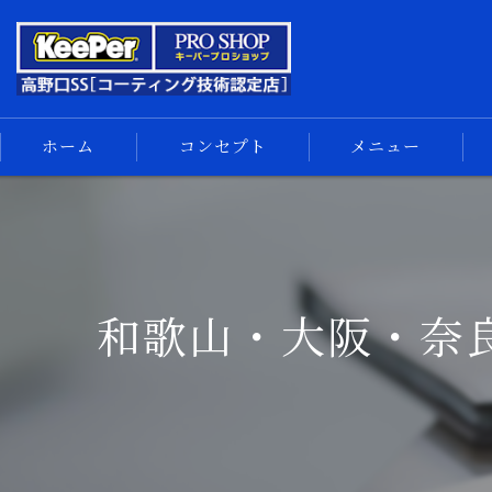
ホーム
コンセプト
メニュー
キーパーコーティング
コーティングメニュー
手洗い洗車
和歌山・大阪・奈
車内清掃
サイドメニュー
汚れの解決
スマホ