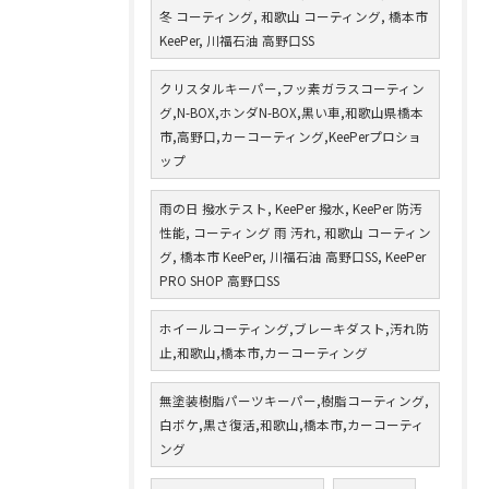
冬 コーティング, 和歌山 コーティング, 橋本市
KeePer, 川福石油 高野口SS
クリスタルキーパー,フッ素ガラスコーティン
グ,N-BOX,ホンダN-BOX,黒い車,和歌山県橋本
市,高野口,カーコーティング,KeePerプロショ
ップ
雨の日 撥水テスト, KeePer 撥水, KeePer 防汚
性能, コーティング 雨 汚れ, 和歌山 コーティン
グ, 橋本市 KeePer, 川福石油 高野口SS, KeePer
PRO SHOP 高野口SS
ホイールコーティング,ブレーキダスト,汚れ防
止,和歌山,橋本市,カーコーティング
無塗装樹脂パーツキーパー,樹脂コーティング,
白ボケ,黒さ復活,和歌山,橋本市,カーコーティ
ング