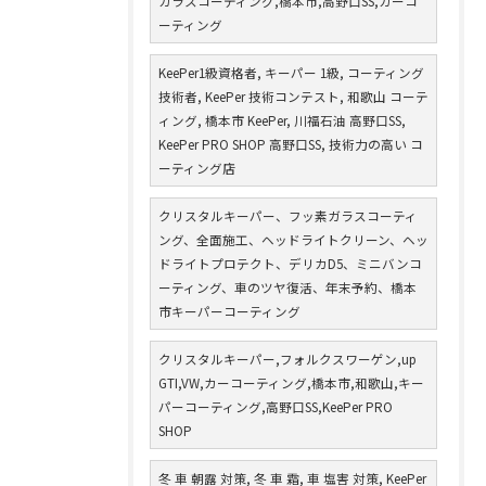
ガラスコーティング,橋本市,高野口SS,カーコ
ーティング
KeePer1級資格者, キーパー 1級, コーティング
技術者, KeePer 技術コンテスト, 和歌山 コーテ
ィング, 橋本市 KeePer, 川福石油 高野口SS,
KeePer PRO SHOP 高野口SS, 技術力の高い コ
ーティング店
クリスタルキーパー、フッ素ガラスコーティ
ング、全面施工、ヘッドライトクリーン、ヘッ
ドライトプロテクト、デリカD5、ミニバンコ
ーティング、車のツヤ復活、年末予約、橋本
市キーパーコーティング
クリスタルキーパー,フォルクスワーゲン,up
GTI,VW,カーコーティング,橋本市,和歌山,キー
パーコーティング,高野口SS,KeePer PRO
SHOP
冬 車 朝露 対策, 冬 車 霜, 車 塩害 対策, KeePer