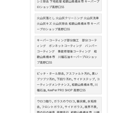
シミ除去 下地処理 和歌山県橋本市 キーパープ
ロショップ高野口SS
火山灰落とし 火山灰クリーニング 火山灰洗車
火山灰キズ 火山灰除去 和歌山県橋本市 キーパ
ープロショップ高野口SS
キーパーコーティング部分施工 部分コーテ
ィング ボンネットコーティング バンパー
コーティング 事故修理後コーティング 和
歌山県橋本市 川福石油キーパープロショッ
プ高野口SS
ピッチ・タール除去, アスファルト汚れ, 黒い
ブツブツ汚れ, 下回り汚れ, サイドステップ, コ
ーティングメンテナンス, 和歌山県橋本市, 川
福石油, KeePer PRO SHOP 高野口SS
ウロコ取り, ガラスのウロコ, 鱗状痕, 水垢除
去, フロントガラス, サイドガラス, 視界不良,
雨の日の視界, 夜間走行, 和歌山県橋本市, 川福