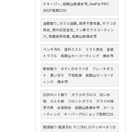
ドキーパー, 和歌山県橋本市, KeePer PRO
SHOP高野口SS
油膜取り, ガラス油膜, 視界不良改善, ギラつき
除去, 雨の日安全性, フッ素ガラスコーティン
グ, 夜間視界改善, 和歌山県橋本市
ペンキ汚れ 塗料ミスト ミスト除去 塗装
トラブル 和歌山カーコーティング 橋本市
鉄粉取り ボディのザラつき ブレーキダス
ト 黒い点々 下地処理 和歌山カーコーテ
ィング 橋本市
石灰のシミ取り ガラスのウロコ 白い水
垢 カルキ跡 フロントガラス ガラスの視
界不良 水垢除去 和歌山県橋本市 カーコ
ーティング キーパープロショップ高野口SS
樹液取り 樹液汚れ ヤニ汚れ ボディのベタつき