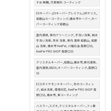
すめ 時期, 代車無料 コーティング
EXキーパー,EXキーパープレミアム,GRヤリス,
和歌山カーコーティング,橋本市キーパー,キー
パーコーティング和歌山
室内清掃, 車内クリーニング, 手洗い洗車, 純水
手洗い洗車, 年末 洗車, 車内 清掃 和歌山, 和歌
山 洗車, 橋本市 KeePer, 川福石油 高野口SS,
KeePer PRO SHOP 高野口SS
クリスタルキーパー,和歌山,橋本市,車内清掃,
室内清掃,NBOX,キーパーコーティング,高野口
SS
ECOダイヤモンドキーパー, 冬のコーティン
グ, 純水洗車, 環境対応, KeePer PRO SHOP 高
野口SS, 橋本市, 車コーティング
ハスラー,スズキ,クリスタルキーパー,フッ素