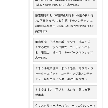
石油, KeePer PRO SHOP 高野口SS
融雪剤落とし, 凍結防止剤汚れ, 冬道の白い汚
れ, 下回り洗浄, サビ対策, 冬のメンテナンス,
和歌山県橋本市, 川福石油, KeePer PRO SHOP
高野口SS
細密研磨 下地処理ポリッシュ 洗車キズ
くすみ取り 水シミ除去 コーティング下
地 和歌山 橋本市 キーパープロショップ
高野口SS
ミネラル取り洗車 水シミ除去 雨ジミ・ウ
ォータースポット コーティング車メンテナ
ンス 純水手洗い洗車 和歌山県橋本市
ミネラルオフ 雨ジミ 水シミ 冬の洗車
橋本市
クリスタルキーパー, ジムニー, スズキ, カーコ