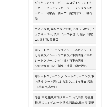
ダイヤモンドキーパー エコダイヤモンドキ
ーパー フレッシュキーパー クリスタルキ
ーパー 和歌山 橋本市 高野口SS 川福石
油
手洗い洗車, 純水手洗い洗車, ミネラルオフ, ピ
ュアキーパー, 洗車, ムース手洗い, 撥水, 和歌
山, 橋本市, 高野口
布シートクリーニング／シート汚れ／シート
しみ取り／シートヤニ取り／車内清掃／車の
シートクリーニング／橋本市車内清掃／
KeePer高野口SS／消臭・除菌／嘔吐汚れ
布シートクリーニング,シートクリーニング,車
内清掃,シート汚れ,シミ取り,ニオイ除去,和歌
山,橋本市,高野口
除菌,車内清掃,車内クリーニング,消臭,内装清
掃,車のニオイ,シート清掃,和歌山,橋本市,高野