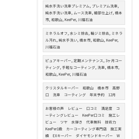
純水手洗い洗車プレミアム, プレミアム洗車,
純水手洗い洗車, ムース洗車, 細部仕上げ, 橋本
市, 和歌山, KeePer, 川福石油
ミネラルオフ, 水シミ除去, 輪ジミ除去, ミネラ
ル汚れ, 純水手洗い, 橋本市, 和歌山, KeePer,
川福石油
ピュアキーパー, 定期メンテナンス, 3ヶ月コー
ティング, 手軽なコーティング, 洗車, 橋本市,
和歌山, KeePer, 川福石油
クリスタルキーパー 和歌山 橋本市 高野
口 洗車 コーティング 年末予約 12月
お客様の声 レビュー 口コミ 満足度 コ
ーティングレビュー KeePer口コミ 施工レ
ビュー ツヤ 水弾き 代車無料 技術力
KeePer1級 カーコーティング専門店 施工実
績 EXキーパー ダイヤモンドキーパー W