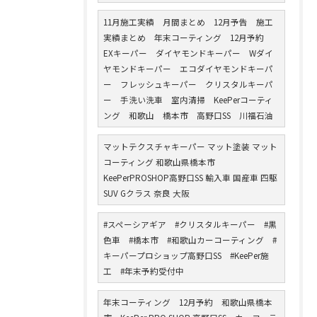
11月施工実績 月間まとめ 12月予告 施工
実績まとめ 年末コーティング 12月予約
EXキーパー ダイヤモンドキーパー Wダイ
ヤモンドキーパー エコダイヤモンドキーパ
ー フレッシュキーパー クリスタルキーパ
ー 手洗い洗車 室内清掃 KeePerコーティ
ング 和歌山 橋本市 高野口SS 川福石油
マットテクスチャキーパー マット塗装 マット
コーティング 和歌山県橋本市
KeePerPROSHOP高野口SS 輸入車 国産車 四駆
SUV Gクラス 奈良 大阪
#スペーシアギア #クリスタルキーパー #黒
色車 #橋本市 #和歌山カーコーティング #
キーパープロショップ高野口SS #KeePer施
工 #年末予約受付中
年末コーティング 12月予約 和歌山県橋本