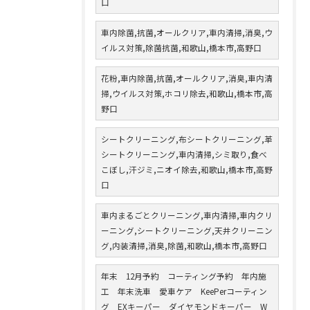
口
車内除菌,抗菌,オールクリア,車内清掃,消臭,ウ
イルス対策,除菌抗菌,和歌山,橋本市,高野口
花粉,車内除菌,抗菌,オールクリア,消臭,車内清
掃,ウイルス対策,ホコリ除去,和歌山,橋本市,高
野口
シートクリーニング,布シートクリーニング,革
シートクリーニング,車内清掃,シミ取り,食べ
こぼし,汗ジミ,ニオイ除去,和歌山,橋本市,高野
口
車内まるごとクリーニング,車内清掃,車内クリ
ーニング,シートクリーニング,天井クリーニン
グ,内装清掃,消臭,除菌,和歌山,橋本市,高野口
年末 12月予約 コーティング予約 年内施
工 年末洗車 愛車ケア KeePerコーティン
グ EXキーパー ダイヤモンドキーパー W