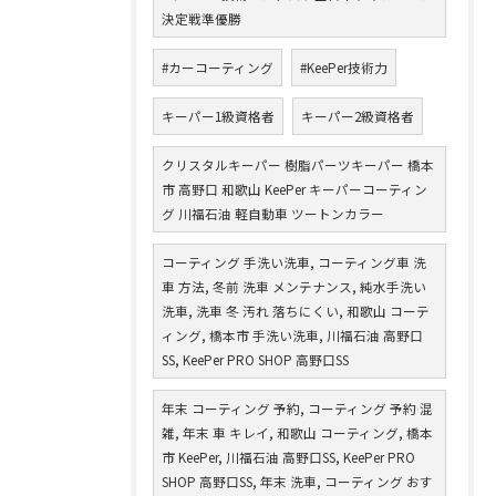
決定戦準優勝
#カーコーティング
#KeePer技術力
キーパー1級資格者
キーパー2級資格者
クリスタルキーパー 樹脂パーツキーパー 橋本
市 高野口 和歌山 KeePer キーパーコーティン
グ 川福石油 軽自動車 ツートンカラー
コーティング 手洗い洗車, コーティング車 洗
車 方法, 冬前 洗車 メンテナンス, 純水手洗い
洗車, 洗車 冬 汚れ 落ちにくい, 和歌山 コーテ
ィング, 橋本市 手洗い洗車, 川福石油 高野口
SS, KeePer PRO SHOP 高野口SS
年末 コーティング 予約, コーティング 予約 混
雑, 年末 車 キレイ, 和歌山 コーティング, 橋本
市 KeePer, 川福石油 高野口SS, KeePer PRO
SHOP 高野口SS, 年末 洗車, コーティング おす