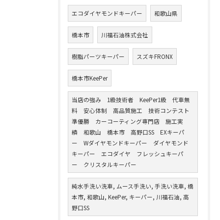
エコダイヤモンドキーパー
和歌山県
橋本市
川福石油株式会社
樹脂パーツキーパー
スズキFRONX
橋本市KeePer
当店の強み 1級技術者 KeePer1級 代車無
料 安心体制 高品質施工 技術コンテスト
準優勝 カーコーティング専門店 施工実
績 和歌山 橋本市 高野口SS EXキーパ
ー Wダイヤモンドキーパー ダイヤモンド
キーパー エコダイヤ フレッシュキーパ
ー クリスタルキーパー
純水手洗い洗車, ムース手洗い, 手洗い洗車, 橋
本市, 和歌山, KeePer, キーパー, 川福石油, 高
野口SS