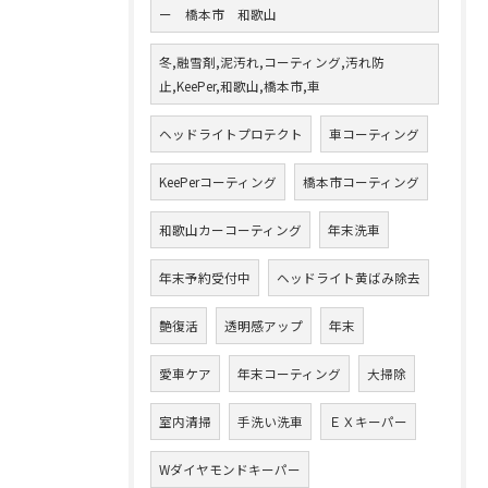
ー 橋本市 和歌山
冬,融雪剤,泥汚れ,コーティング,汚れ防
止,KeePer,和歌山,橋本市,車
ヘッドライトプロテクト
車コーティング
KeePerコーティング
橋本市コーティング
和歌山カーコーティング
年末洗車
年末予約受付中
ヘッドライト黄ばみ除去
艶復活
透明感アップ
年末
愛車ケア
年末コーティング
大掃除
室内清掃
手洗い洗車
ＥＸキーパー
Wダイヤモンドキーパー