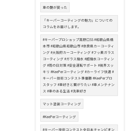
車の艶が戻った
「キーパーコーティングの魅力」についての
コラムをお届けします。
#キーパープロショップ高野口SS #和歌山県橋
本市 #和歌山県和歌山市 #奈良県カーコーティ
ング #大阪府カーコーティング #フッ素ガラス
コーティング #ガラス撥水 #超撥水コーティン
グ #雨の日対策 #安全運転サポート #視界スッ
キリ #KeePerコーティング #カーライフ快適 #
キーパー技術コンテスト準優勝 #KeePerプロ
スタッフ #車好きと繋がりたい #車メンテナン
ス #車のある生活 #洗車好き
マット塗装コーティング
#KeePerコーティング
#キーパー技術コンテスト全日本チャンピオン