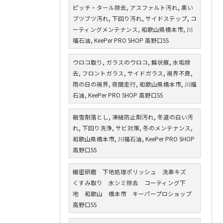
ピッチ・タール除去, アスファルト汚れ, 黒い
ブツブツ汚れ, 下回り汚れ, サイドステップ, コ
ーティングメンテナンス, 和歌山県橋本市, 川
福石油, KeePer PRO SHOP 高野口SS
ウロコ取り, ガラスのウロコ, 鱗状痕, 水垢除
去, フロントガラス, サイドガラス, 視界不良,
雨の日の視界, 夜間走行, 和歌山県橋本市, 川福
石油, KeePer PRO SHOP 高野口SS
融雪剤落とし, 凍結防止剤汚れ, 冬道の白い汚
れ, 下回り洗浄, サビ対策, 冬のメンテナンス,
和歌山県橋本市, 川福石油, KeePer PRO SHOP
高野口SS
細密研磨 下地処理ポリッシュ 洗車キズ
くすみ取り 水シミ除去 コーティング下
地 和歌山 橋本市 キーパープロショップ
高野口SS