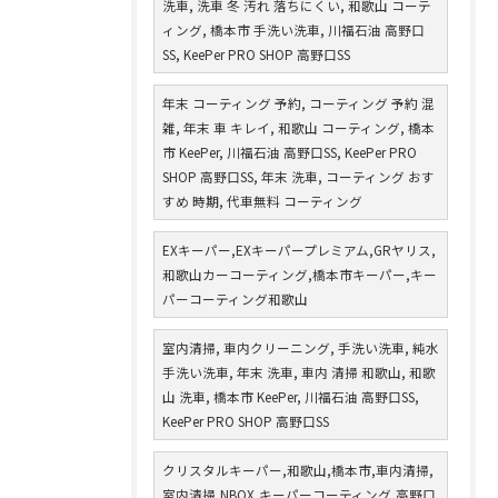
洗車, 洗車 冬 汚れ 落ちにくい, 和歌山 コーテ
ィング, 橋本市 手洗い洗車, 川福石油 高野口
SS, KeePer PRO SHOP 高野口SS
年末 コーティング 予約, コーティング 予約 混
雑, 年末 車 キレイ, 和歌山 コーティング, 橋本
市 KeePer, 川福石油 高野口SS, KeePer PRO
SHOP 高野口SS, 年末 洗車, コーティング おす
すめ 時期, 代車無料 コーティング
EXキーパー,EXキーパープレミアム,GRヤリス,
和歌山カーコーティング,橋本市キーパー,キー
パーコーティング和歌山
室内清掃, 車内クリーニング, 手洗い洗車, 純水
手洗い洗車, 年末 洗車, 車内 清掃 和歌山, 和歌
山 洗車, 橋本市 KeePer, 川福石油 高野口SS,
KeePer PRO SHOP 高野口SS
クリスタルキーパー,和歌山,橋本市,車内清掃,
室内清掃,NBOX,キーパーコーティング,高野口