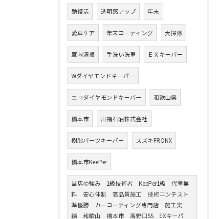
艶復活
透明感アップ
年末
愛車ケア
年末コーティング
大掃除
室内清掃
手洗い洗車
ＥＸキーパー
Wダイヤモンドキーパー
エコダイヤモンドキーパー
和歌山県
橋本市
川福石油株式会社
樹脂パーツキーパー
スズキFRONX
橋本市KeePer
当店の強み 1級技術者 KeePer1級 代車無
料 安心体制 高品質施工 技術コンテスト
準優勝 カーコーティング専門店 施工実
績 和歌山 橋本市 高野口SS EXキーパ