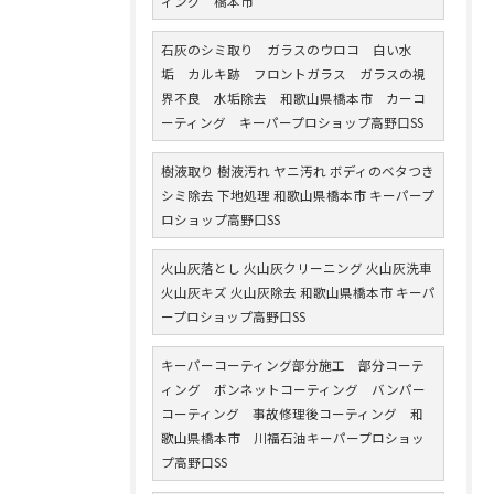
ィング 橋本市
石灰のシミ取り ガラスのウロコ 白い水
垢 カルキ跡 フロントガラス ガラスの視
界不良 水垢除去 和歌山県橋本市 カーコ
ーティング キーパープロショップ高野口SS
樹液取り 樹液汚れ ヤニ汚れ ボディのベタつき
シミ除去 下地処理 和歌山県橋本市 キーパープ
ロショップ高野口SS
火山灰落とし 火山灰クリーニング 火山灰洗車
火山灰キズ 火山灰除去 和歌山県橋本市 キーパ
ープロショップ高野口SS
キーパーコーティング部分施工 部分コーテ
ィング ボンネットコーティング バンパー
コーティング 事故修理後コーティング 和
歌山県橋本市 川福石油キーパープロショッ
プ高野口SS