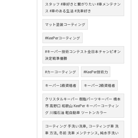
スタッフ #車好きと繋がりたい #車メンテナン
ス #車のある生活 #洗車好き
マット塗装コーティング
#KeePerコーティング
#キーパー技術コンテスト全日本チャンピオン
決定戦準優勝
#カーコーティング
#KeePer技術力
キーパー1級資格者
キーパー2級資格者
クリスタルキーパー 樹脂パーツキーパー 橋本
市 高野口 和歌山 KeePer キーパーコーティン
グ 川福石油 軽自動車 ツートンカラー
コーティング 手洗い洗車, コーティング車 洗
車 方法, 冬前 洗車 メンテナンス, 純水手洗い