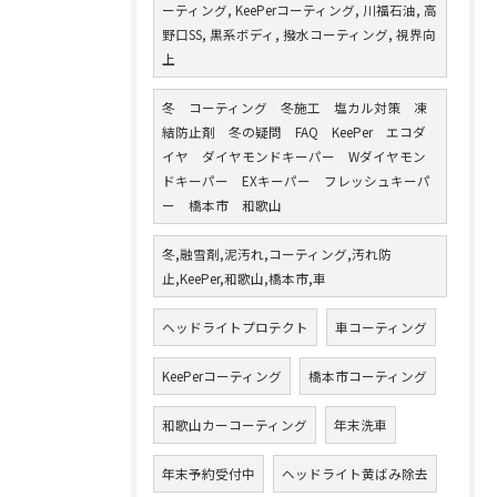
ーティング, KeePerコーティング, 川福石油, 高
野口SS, 黒系ボディ, 撥水コーティング, 視界向
上
冬 コーティング 冬施工 塩カル対策 凍
結防止剤 冬の疑問 FAQ KeePer エコダ
イヤ ダイヤモンドキーパー Wダイヤモン
ドキーパー EXキーパー フレッシュキーパ
ー 橋本市 和歌山
冬,融雪剤,泥汚れ,コーティング,汚れ防
止,KeePer,和歌山,橋本市,車
ヘッドライトプロテクト
車コーティング
KeePerコーティング
橋本市コーティング
和歌山カーコーティング
年末洗車
年末予約受付中
ヘッドライト黄ばみ除去