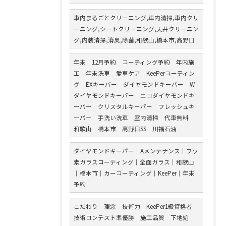
車内まるごとクリーニング,車内清掃,車内クリ
ーニング,シートクリーニング,天井クリーニン
グ,内装清掃,消臭,除菌,和歌山,橋本市,高野口
年末 12月予約 コーティング予約 年内施
工 年末洗車 愛車ケア KeePerコーティン
グ EXキーパー ダイヤモンドキーパー W
ダイヤモンドキーパー エコダイヤモンドキ
ーパー クリスタルキーパー フレッシュキ
ーパー 手洗い洗車 室内清掃 代車無料
和歌山 橋本市 高野口SS 川福石油
ダイヤモンドキーパー｜Aメンテナンス｜フッ
素ガラスコーティング｜全面ガラス｜和歌山
｜橋本市｜カーコーティング｜KeePer｜年末
予約
こだわり 理念 技術力 KeePer1級資格者
技術コンテスト準優勝 施工品質 下地処