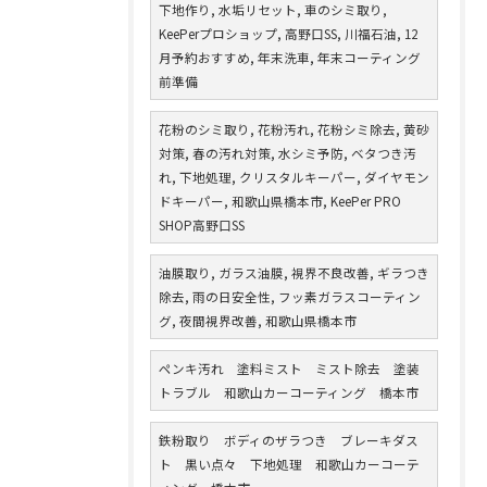
下地作り, 水垢リセット, 車のシミ取り,
KeePerプロショップ, 高野口SS, 川福石油, 12
月予約おすすめ, 年末洗車, 年末コーティング
前準備
花粉のシミ取り, 花粉汚れ, 花粉シミ除去, 黄砂
対策, 春の汚れ対策, 水シミ予防, ベタつき汚
れ, 下地処理, クリスタルキーパー, ダイヤモン
ドキーパー, 和歌山県橋本市, KeePer PRO
SHOP高野口SS
油膜取り, ガラス油膜, 視界不良改善, ギラつき
除去, 雨の日安全性, フッ素ガラスコーティン
グ, 夜間視界改善, 和歌山県橋本市
ペンキ汚れ 塗料ミスト ミスト除去 塗装
トラブル 和歌山カーコーティング 橋本市
鉄粉取り ボディのザラつき ブレーキダス
ト 黒い点々 下地処理 和歌山カーコーテ