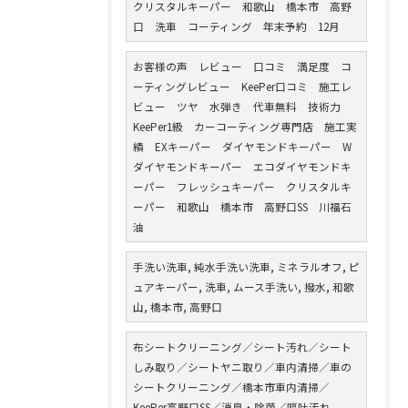
クリスタルキーパー 和歌山 橋本市 高野
口 洗車 コーティング 年末予約 12月
お客様の声 レビュー 口コミ 満足度 コ
ーティングレビュー KeePer口コミ 施工レ
ビュー ツヤ 水弾き 代車無料 技術力
KeePer1級 カーコーティング専門店 施工実
績 EXキーパー ダイヤモンドキーパー W
ダイヤモンドキーパー エコダイヤモンドキ
ーパー フレッシュキーパー クリスタルキ
ーパー 和歌山 橋本市 高野口SS 川福石
油
手洗い洗車, 純水手洗い洗車, ミネラルオフ, ピ
ュアキーパー, 洗車, ムース手洗い, 撥水, 和歌
山, 橋本市, 高野口
布シートクリーニング／シート汚れ／シート
しみ取り／シートヤニ取り／車内清掃／車の
シートクリーニング／橋本市車内清掃／
KeePer高野口SS／消臭・除菌／嘔吐汚れ