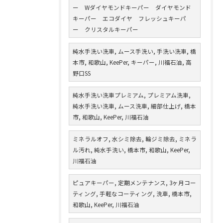
ー Wダイヤモンドキーパー ダイヤモンド
キーパー エコダイヤ フレッシュキーパ
ー クリスタルキーパー
純水手洗い洗車, ムース手洗い, 手洗い洗車, 橋
本市, 和歌山, KeePer, キーパー, 川福石油, 高
野口SS
純水手洗い洗車プレミアム, プレミアム洗車,
純水手洗い洗車, ムース洗車, 細部仕上げ, 橋本
市, 和歌山, KeePer, 川福石油
ミネラルオフ, 水シミ除去, 輪ジミ除去, ミネラ
ル汚れ, 純水手洗い, 橋本市, 和歌山, KeePer,
川福石油
ピュアキーパー, 定期メンテナンス, 3ヶ月コー
ティング, 手軽なコーティング, 洗車, 橋本市,
和歌山, KeePer, 川福石油