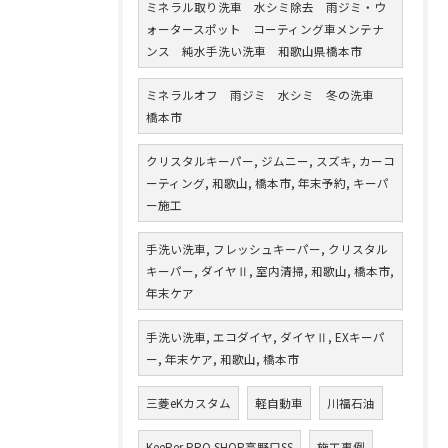
ミネラル取り洗車 水シミ除去 雨ジミ・ウ
ォータースポット コーティング車メンテナ
ンス 純水手洗い洗車 和歌山県橋本市
ミネラルオフ 雨ジミ 水シミ 冬の洗車
橋本市
クリスタルキーパー, ジムニー, スズキ, カーコ
ーティング, 和歌山, 橋本市, 年末予約, キーパ
ー施工
手洗い洗車, フレッシュキーパー, クリスタル
キーパー, ダイヤⅡ, 室内清掃, 和歌山, 橋本市,
年末ケア
手洗い洗車, エコダイヤ, ダイヤⅡ, EXキーパ
ー, 年末ケア, 和歌山, 橋本市
三菱eKカスタム
軽自動車
川福石油
KeePer PRO SHOP高野口SS
施工事例