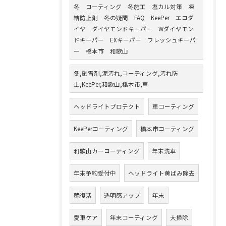
冬 コーティング 冬施工 塩カル対策 凍
結防止剤 冬の疑問 FAQ KeePer エコダ
イヤ ダイヤモンドキーパー Wダイヤモン
ドキーパー EXキーパー フレッシュキーパ
ー 橋本市 和歌山
冬,融雪剤,泥汚れ,コーティング,汚れ防
止,KeePer,和歌山,橋本市,車
ヘッドライトプロテクト
車コーティング
KeePerコーティング
橋本市コーティング
和歌山カーコーティング
年末洗車
年末予約受付中
ヘッドライト黄ばみ除去
艶復活
透明感アップ
年末
愛車ケア
年末コーティング
大掃除