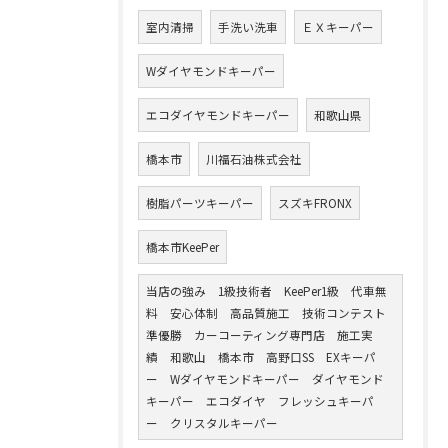
室内清掃
手洗い洗車
ＥＸキーパー
Wダイヤモンドキーパー
エコダイヤモンドキーパー
和歌山県
橋本市
川福石油株式会社
樹脂パーツキーパー
スズキFRONX
橋本市KeePer
当店の強み 1級技術者 KeePer1級 代車無
料 安心体制 高品質施工 技術コンテスト
準優勝 カーコーティング専門店 施工実
績 和歌山 橋本市 高野口SS EXキーパ
ー Wダイヤモンドキーパー ダイヤモンド
キーパー エコダイヤ フレッシュキーパ
ー クリスタルキーパー