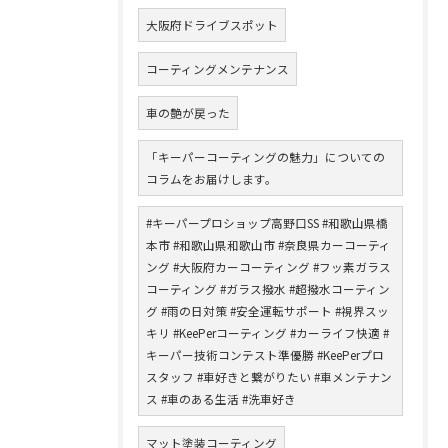
大阪府ドライブスポット
コーティングメンテナンス
車の艶が戻った
「キーパーコーティングの魅力」についての
コラムをお届けします。
#キーパープロショップ高野口SS #和歌山県橋
本市 #和歌山県和歌山市 #奈良県カーコーティ
ング #大阪府カーコーティング #フッ素ガラス
コーティング #ガラス撥水 #超撥水コーティン
グ #雨の日対策 #安全運転サポート #視界スッ
キリ #KeePerコーティング #カーライフ快適 #
キーパー技術コンテスト準優勝 #KeePerプロ
スタッフ #車好きと繋がりたい #車メンテナン
ス #車のある生活 #洗車好き
マット塗装コーティング