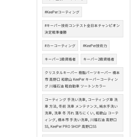
#KeePerコーティング
#キーパー技術コンテスト全日本チャンピオン
決定戦準優勝
#カーコーティング
#KeePer技術力
キーパー1級資格者
キーパー2級資格者
クリスタルキーパー 樹脂パーツキーパー 橋本
市 高野口 和歌山 KeePer キーパーコーティン
グ 川福石油 軽自動車 ツートンカラー
コーティング 手洗い洗車, コーティング車 洗
車 方法, 冬前 洗車 メンテナンス, 純水手洗い
洗車, 洗車 冬 汚れ 落ちにくい, 和歌山 コーテ
ィング, 橋本市 手洗い洗車, 川福石油 高野口
SS, KeePer PRO SHOP 高野口SS