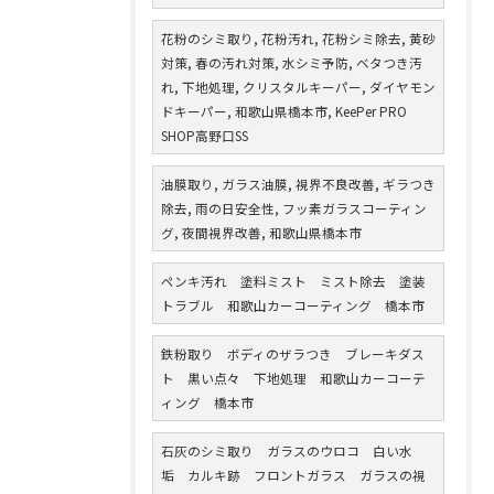
花粉のシミ取り, 花粉汚れ, 花粉シミ除去, 黄砂
対策, 春の汚れ対策, 水シミ予防, ベタつき汚
れ, 下地処理, クリスタルキーパー, ダイヤモン
ドキーパー, 和歌山県橋本市, KeePer PRO
SHOP高野口SS
油膜取り, ガラス油膜, 視界不良改善, ギラつき
除去, 雨の日安全性, フッ素ガラスコーティン
グ, 夜間視界改善, 和歌山県橋本市
ペンキ汚れ 塗料ミスト ミスト除去 塗装
トラブル 和歌山カーコーティング 橋本市
鉄粉取り ボディのザラつき ブレーキダス
ト 黒い点々 下地処理 和歌山カーコーテ
ィング 橋本市
石灰のシミ取り ガラスのウロコ 白い水
垢 カルキ跡 フロントガラス ガラスの視