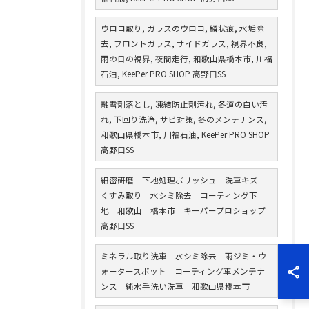
ウロコ取り, ガラスのウロコ, 鱗状痕, 水垢除
去, フロントガラス, サイドガラス, 視界不良,
雨の日の視界, 夜間走行, 和歌山県橋本市, 川福
石油, KeePer PRO SHOP 高野口SS
融雪剤落とし, 凍結防止剤汚れ, 冬道の白い汚
れ, 下回り洗浄, サビ対策, 冬のメンテナンス,
和歌山県橋本市, 川福石油, KeePer PRO SHOP
高野口SS
細密研磨 下地処理ポリッシュ 洗車キズ
くすみ取り 水シミ除去 コーティング下
地 和歌山 橋本市 キーパープロショップ
高野口SS
ミネラル取り洗車 水シミ除去 雨ジミ・ウ
ォータースポット コーティング車メンテナ
ンス 純水手洗い洗車 和歌山県橋本市