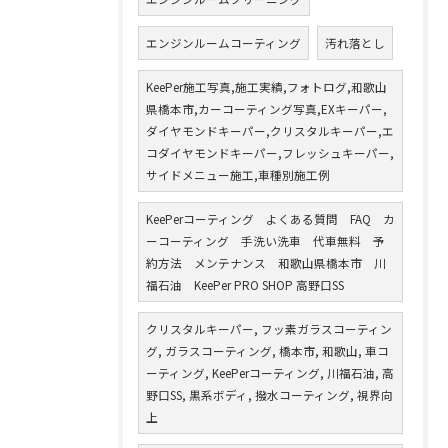
エンジンルームコーティング
汚れ落とし
KeePer施工写真,施工実績,フォトログ,和歌山
県橋本市,カーコーティング写真,EXキーパー,
ダイヤモンドキーパー,クリスタルキーパー,エ
コダイヤモンドキーパー,フレッシュキーパー,
サイドメニュー施工,車種別施工例
KeePerコーティング よくある質問 FAQ カ
ーコーティング 手洗い洗車 代車無料 予
約方法 メンテナンス 和歌山県橋本市 川
福石油 KeePer PRO SHOP 高野口SS
クリスタルキーパー, フッ素ガラスコーティン
グ, ガラスコーティング, 橋本市, 和歌山, 車コ
ーティング, KeePerコーティング, 川福石油, 高
野口SS, 黒系ボディ, 撥水コーティング, 視界向
上