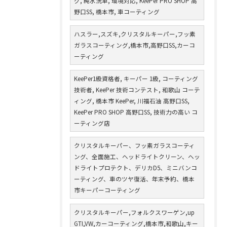
グ, 純水洗車, 環境対応, KeePer PRO SHOP 高
野口SS, 橋本市, 車コーティング
ハスラー,スズキ,クリスタルキーパー,フッ素
ガラスコーティング,橋本市,高野口SS,カーコ
ーティング
KeePer1級資格者, キーパー 1級, コーティング
技術者, KeePer 技術コンテスト, 和歌山 コーテ
ィング, 橋本市 KeePer, 川福石油 高野口SS,
KeePer PRO SHOP 高野口SS, 技術力の高い コ
ーティング店
クリスタルキーパー、フッ素ガラスコーティ
ング、全面施工、ヘッドライトクリーン、ヘッ
ドライトプロテクト、デリカD5、ミニバンコ
ーティング、車のツヤ復活、年末予約、橋本
市キーパーコーティング
クリスタルキーパー,フォルクスワーゲン,up
GTI,VW,カーコーティング,橋本市,和歌山,キー