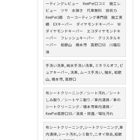
ーティングレビュー KeePer口コミ 施工レ
ビュー ツヤ 水弾き 代車無料 技術力
KeePer1級 カーコーティング専門店 施工実
績 EXキーパー ダイヤモンドキーパー W
ダイヤモンドキーパー エコダイヤモンドキ
ーパー フレッシュキーパー クリスタルキ
ーパー 和歌山 橋本市 高野口SS 川福石
油
手洗い洗車, 純水手洗い洗車, ミネラルオフ, ピ
ュアキーパー, 洗車, ムース手洗い, 撥水, 和歌
山, 橋本市, 高野口
布シートクリーニング／シート汚れ／シート
しみ取り／シートヤニ取り／車内清掃／車の
シートクリーニング／橋本市車内清掃／
KeePer高野口SS／消臭・除菌／嘔吐汚れ
布シートクリーニング,シートクリーニング,車
内清掃,シート汚れ,シミ取り,ニオイ除去,和歌