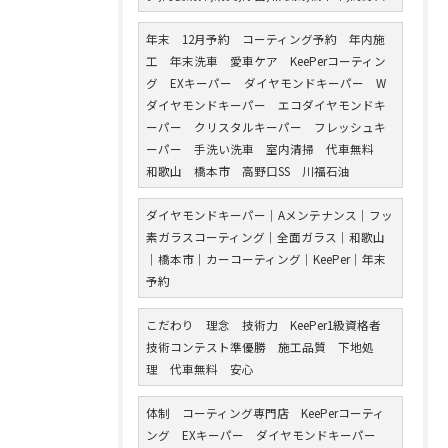
年末 12月予約 コーティング予約 年内施
工 年末洗車 愛車ケア KeePerコーティン
グ EXキーパー ダイヤモンドキーパー W
ダイヤモンドキーパー エコダイヤモンドキ
ーパー クリスタルキーパー フレッシュキ
ーパー 手洗い洗車 室内清掃 代車無料
和歌山 橋本市 高野口SS 川福石油
ダイヤモンドキーパー｜Aメンテナンス｜フッ
素ガラスコーティング｜全面ガラス｜和歌山
｜橋本市｜カーコーティング｜KeePer｜年末
予約
こだわり 理念 技術力 KeePer1級資格者
技術コンテスト準優勝 施工品質 下地処
理 代車無料 安心
体制 コーティング専門店 KeePerコーティ
ング EXキーパー ダイヤモンドキーパー