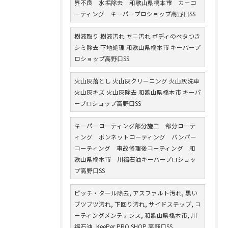
界不良 水垢除去 和歌山県橋本市 カーコ
ーティング キーパープロショップ高野口SS
樹液取り 樹液汚れ ヤニ汚れ ボディのベタつき
シミ除去 下地処理 和歌山県橋本市 キーパープ
ロショップ高野口SS
火山灰落とし 火山灰クリーニング 火山灰洗車
火山灰キズ 火山灰除去 和歌山県橋本市 キーパ
ープロショップ高野口SS
キーパーコーティング部分施工 部分コーテ
ィング ボンネットコーティング バンパー
コーティング 事故修理後コーティング 和
歌山県橋本市 川福石油キーパープロショッ
プ高野口SS
ピッチ・タール除去, アスファルト汚れ, 黒い
ブツブツ汚れ, 下回り汚れ, サイドステップ, コ
ーティングメンテナンス, 和歌山県橋本市, 川
福石油, KeePer PRO SHOP 高野口SS