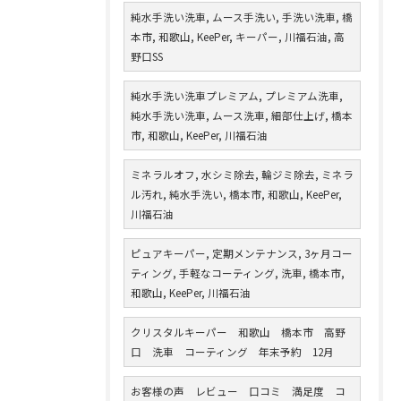
純水手洗い洗車, ムース手洗い, 手洗い洗車, 橋
本市, 和歌山, KeePer, キーパー, 川福石油, 高
野口SS
純水手洗い洗車プレミアム, プレミアム洗車,
純水手洗い洗車, ムース洗車, 細部仕上げ, 橋本
市, 和歌山, KeePer, 川福石油
ミネラルオフ, 水シミ除去, 輪ジミ除去, ミネラ
ル汚れ, 純水手洗い, 橋本市, 和歌山, KeePer,
川福石油
ピュアキーパー, 定期メンテナンス, 3ヶ月コー
ティング, 手軽なコーティング, 洗車, 橋本市,
和歌山, KeePer, 川福石油
クリスタルキーパー 和歌山 橋本市 高野
口 洗車 コーティング 年末予約 12月
お客様の声 レビュー 口コミ 満足度 コ