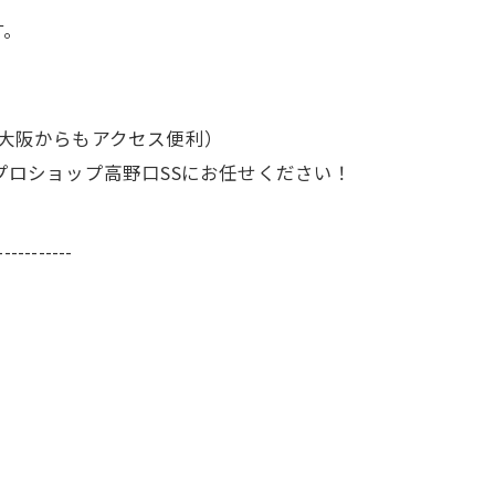
す。
・大阪からもアクセス便利）
rプロショップ高野口SSにお任せください！
-----------