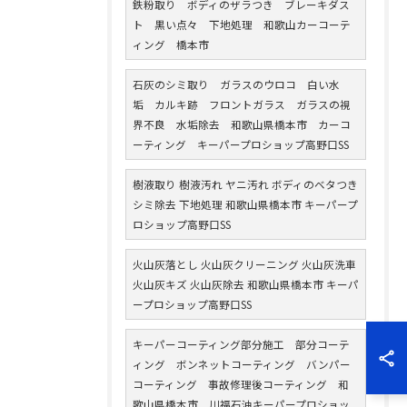
鉄粉取り ボディのザラつき ブレーキダス
ト 黒い点々 下地処理 和歌山カーコーテ
ィング 橋本市
石灰のシミ取り ガラスのウロコ 白い水
垢 カルキ跡 フロントガラス ガラスの視
界不良 水垢除去 和歌山県橋本市 カーコ
ーティング キーパープロショップ高野口SS
樹液取り 樹液汚れ ヤニ汚れ ボディのベタつき
シミ除去 下地処理 和歌山県橋本市 キーパープ
ロショップ高野口SS
火山灰落とし 火山灰クリーニング 火山灰洗車
火山灰キズ 火山灰除去 和歌山県橋本市 キーパ
ープロショップ高野口SS
キーパーコーティング部分施工 部分コーテ
ィング ボンネットコーティング バンパー
コーティング 事故修理後コーティング 和
歌山県橋本市 川福石油キーパープロショッ