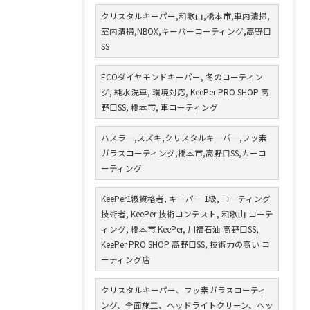
クリスタルキーパー,和歌山,橋本市,車内清掃,
室内清掃,NBOX,キーパーコーティング,高野口
SS
ECOダイヤモンドキーパー, 冬のコーティン
グ, 純水洗車, 環境対応, KeePer PRO SHOP 高
野口SS, 橋本市, 車コーティング
ハスラー,スズキ,クリスタルキーパー,フッ素
ガラスコーティング,橋本市,高野口SS,カーコ
ーティング
KeePer1級資格者, キーパー 1級, コーティング
技術者, KeePer 技術コンテスト, 和歌山 コーテ
ィング, 橋本市 KeePer, 川福石油 高野口SS,
KeePer PRO SHOP 高野口SS, 技術力の高い コ
ーティング店
クリスタルキーパー、フッ素ガラスコーティ
ング、全面施工、ヘッドライトクリーン、ヘッ