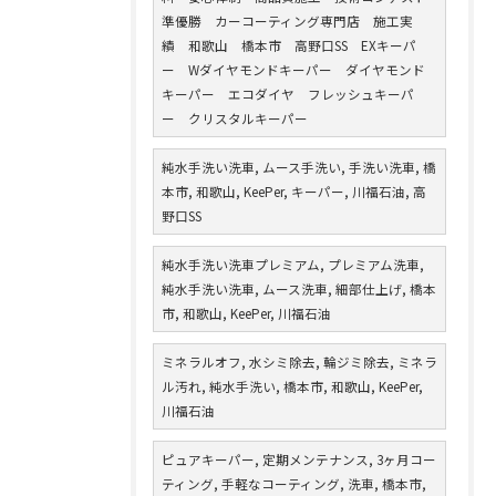
準優勝 カーコーティング専門店 施工実
績 和歌山 橋本市 高野口SS EXキーパ
ー Wダイヤモンドキーパー ダイヤモンド
キーパー エコダイヤ フレッシュキーパ
ー クリスタルキーパー
純水手洗い洗車, ムース手洗い, 手洗い洗車, 橋
本市, 和歌山, KeePer, キーパー, 川福石油, 高
野口SS
純水手洗い洗車プレミアム, プレミアム洗車,
純水手洗い洗車, ムース洗車, 細部仕上げ, 橋本
市, 和歌山, KeePer, 川福石油
ミネラルオフ, 水シミ除去, 輪ジミ除去, ミネラ
ル汚れ, 純水手洗い, 橋本市, 和歌山, KeePer,
川福石油
ピュアキーパー, 定期メンテナンス, 3ヶ月コー
ティング, 手軽なコーティング, 洗車, 橋本市,