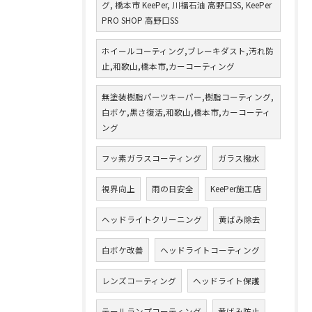
グ, 橋本市 KeePer, 川福石油 高野口SS, KeePer
PRO SHOP 高野口SS
ホイールコーティング,ブレーキダスト,汚れ防
止,和歌山,橋本市,カーコーティング
無塗装樹脂パーツキーパー,樹脂コーティング,
白ボケ,黒さ復活,和歌山,橋本市,カーコーティ
ング
フッ素ガラスコーティング
ガラス撥水
視界向上
雨の日安全
KeePer施工店
ヘッドライトクリーニング
黄ばみ除去
白ボケ改善
ヘッドライトコーティング
レンズコーティング
ヘッドライト保護
テールランプコーティング
黄ばみ防止