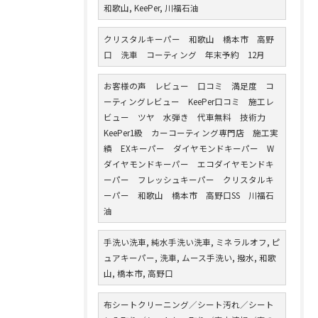
和歌山, KeePer, 川福石油
クリスタルキーパー 和歌山 橋本市 高野
口 洗車 コーティング 年末予約 12月
お客様の声 レビュー 口コミ 満足度 コ
ーティングレビュー KeePer口コミ 施工レ
ビュー ツヤ 水弾き 代車無料 技術力
KeePer1級 カーコーティング専門店 施工実
績 EXキーパー ダイヤモンドキーパー W
ダイヤモンドキーパー エコダイヤモンドキ
ーパー フレッシュキーパー クリスタルキ
ーパー 和歌山 橋本市 高野口SS 川福石
油
手洗い洗車, 純水手洗い洗車, ミネラルオフ, ピ
ュアキーパー, 洗車, ムース手洗い, 撥水, 和歌
山, 橋本市, 高野口
布シートクリーニング／シート汚れ／シート