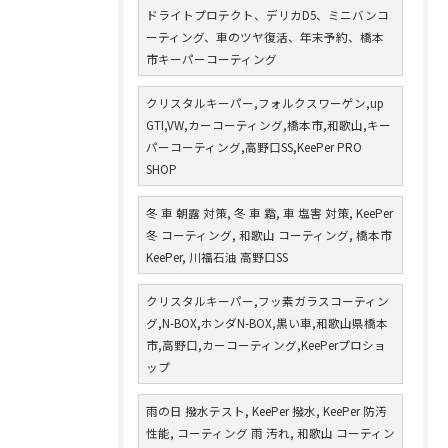
ドライトプロテクト、デリカD5、ミニバンコ
ーティング、車のツヤ復活、年末予約、橋本
市キーパーコーティング
クリスタルキーパー,フォルクスワーゲン,up
GTI,VW,カーコーティング,橋本市,和歌山,キー
パーコーティング,高野口SS,KeePer PRO
SHOP
冬 車 朝露 対策, 冬 車 霜, 車 塩害 対策, KeePer
冬 コーティング, 和歌山 コーティング, 橋本市
KeePer, 川福石油 高野口SS
クリスタルキーパー,フッ素ガラスコーティン
グ,N-BOX,ホンダN-BOX,黒い車,和歌山県橋本
市,高野口,カーコーティング,KeePerプロショ
ップ
雨の日 撥水テスト, KeePer 撥水, KeePer 防汚
性能, コーティング 雨 汚れ, 和歌山 コーティン