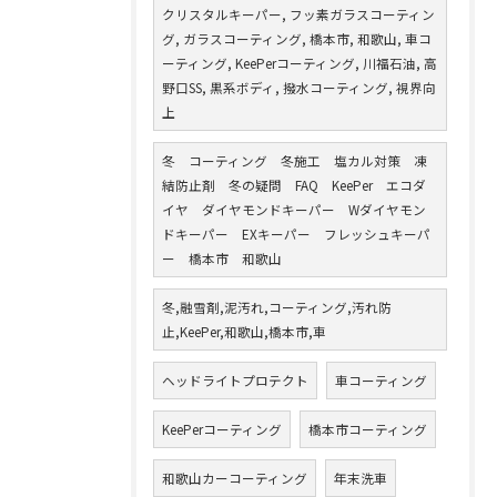
クリスタルキーパー, フッ素ガラスコーティン
グ, ガラスコーティング, 橋本市, 和歌山, 車コ
ーティング, KeePerコーティング, 川福石油, 高
野口SS, 黒系ボディ, 撥水コーティング, 視界向
上
冬 コーティング 冬施工 塩カル対策 凍
結防止剤 冬の疑問 FAQ KeePer エコダ
イヤ ダイヤモンドキーパー Wダイヤモン
ドキーパー EXキーパー フレッシュキーパ
ー 橋本市 和歌山
冬,融雪剤,泥汚れ,コーティング,汚れ防
止,KeePer,和歌山,橋本市,車
ヘッドライトプロテクト
車コーティング
KeePerコーティング
橋本市コーティング
和歌山カーコーティング
年末洗車