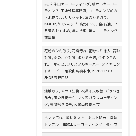
去, 和歌山カーコーティング, 橋本市カーコー
ティング, 下地処理専門店, コーティング前の
下地作り, 水垢リセット, 車のシミ取り,
KeePerプロショップ, 高野口SS, 川福石油, 12
月予約おすすめ, 年末洗車, 年末コーティング
前準備
花粉のシミ取り, 花粉汚れ, 花粉シミ除去, 黄砂
対策, 春の汚れ対策, 水シミ予防, ベタつき汚
れ, 下地処理, クリスタルキーパー, ダイヤモン
ドキーパー, 和歌山県橋本市, KeePer PRO
SHOP高野口SS
油膜取り, ガラス油膜, 視界不良改善, ギラつき
除去, 雨の日安全性, フッ素ガラスコーティン
グ, 夜間視界改善, 和歌山県橋本市
ペンキ汚れ 塗料ミスト ミスト除去 塗装
トラブル 和歌山カーコーティング 橋本市