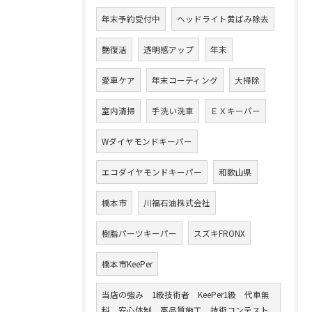
年末予約受付中
ヘッドライト黄ばみ除去
艶復活
透明感アップ
年末
愛車ケア
年末コーティング
大掃除
室内清掃
手洗い洗車
ＥＸキーパー
Wダイヤモンドキーパー
エコダイヤモンドキーパー
和歌山県
橋本市
川福石油株式会社
樹脂パーツキーパー
スズキFRONX
橋本市KeePer
当店の強み 1級技術者 KeePer1級 代車無
料 安心体制 高品質施工 技術コンテスト