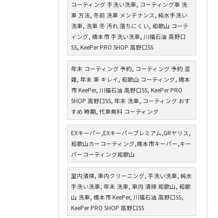
コーティング 手洗い洗車, コーティング車 洗
車 方法, 冬前 洗車 メンテナンス, 純水手洗い
洗車, 洗車 冬 汚れ 落ちにくい, 和歌山 コーテ
ィング, 橋本市 手洗い洗車, 川福石油 高野口
SS, KeePer PRO SHOP 高野口SS
年末 コーティング 予約, コーティング 予約 混
雑, 年末 車 キレイ, 和歌山 コーティング, 橋本
市 KeePer, 川福石油 高野口SS, KeePer PRO
SHOP 高野口SS, 年末 洗車, コーティング おす
すめ 時期, 代車無料 コーティング
EXキーパー,EXキーパープレミアム,GRヤリス,
和歌山カーコーティング,橋本市キーパー,キー
パーコーティング和歌山
室内清掃, 車内クリーニング, 手洗い洗車, 純水
手洗い洗車, 年末 洗車, 車内 清掃 和歌山, 和歌
山 洗車, 橋本市 KeePer, 川福石油 高野口SS,
KeePer PRO SHOP 高野口SS