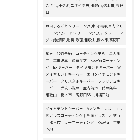
こぼし,汗ジミ,ニオイ除去,和歌山,橋本市,高野
口
車内まるごとクリーニング,車内清掃,車内クリ
ーニング,シートクリーニング,天井クリーニン
グ,内装清掃,消臭,除菌,和歌山,橋本市,高野口
年末 12月予約 コーティング予約 年内施
工 年末洗車 愛車ケア KeePerコーティン
グ EXキーパー ダイヤモンドキーパー W
ダイヤモンドキーパー エコダイヤモンドキ
ーパー クリスタルキーパー フレッシュキ
ーパー 手洗い洗車 室内清掃 代車無料
和歌山 橋本市 高野口SS 川福石油
ダイヤモンドキーパー｜Aメンテナンス｜フッ
素ガラスコーティング｜全面ガラス｜和歌山
｜橋本市｜カーコーティング｜KeePer｜年末
予約