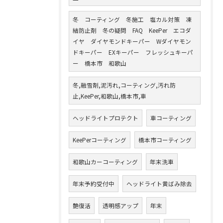
冬 コーティング 冬施工 塩カル対策 凍
結防止剤 冬の疑問 FAQ KeePer エコダ
イヤ ダイヤモンドキーパー Wダイヤモン
ドキーパー EXキーパー フレッシュキーパ
ー 橋本市 和歌山
冬,融雪剤,泥汚れ,コーティング,汚れ防
止,KeePer,和歌山,橋本市,車
ヘッドライトプロテクト
車コーティング
KeePerコーティング
橋本市コーティング
和歌山カーコーティング
年末洗車
年末予約受付中
ヘッドライト黄ばみ除去
艶復活
透明感アップ
年末