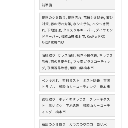
前準備
花粉のシミ取り, 花粉汚れ, 花粉シミ除去, 黄砂
対策, 春の汚れ対策, 水シミ予防, ベタつき汚
れ, 下地処理, クリスタルキーパー, ダイヤモン
ドキーパー, 和歌山県橋本市, KeePer PRO
SHOP高野口SS
油膜取り, ガラス油膜, 視界不良改善, ギラつき
除去, 雨の日安全性, フッ素ガラスコーティン
グ, 夜間視界改善, 和歌山県橋本市
ペンキ汚れ 塗料ミスト ミスト除去 塗装
トラブル 和歌山カーコーティング 橋本市
鉄粉取り ボディのザラつき ブレーキダス
ト 黒い点々 下地処理 和歌山カーコーテ
ィング 橋本市
石灰のシミ取り ガラスのウロコ 白い水