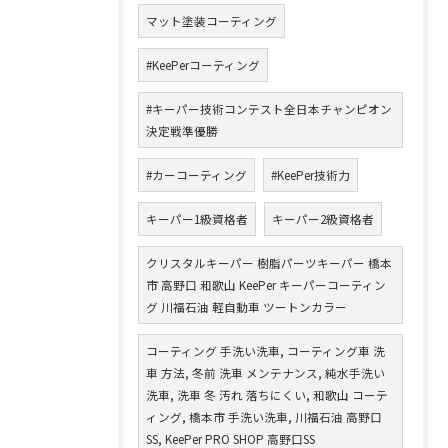
マット塗装コーティング
#KeePerコーティング
#キーパー技術コンテスト全日本チャンピオン
決定戦準優勝
#カーコーティング
#KeePer技術力
キーパー1級資格者
キーパー2級資格者
クリスタルキーパー 樹脂パーツキーパー 橋本
市 高野口 和歌山 KeePer キーパーコーティン
グ 川福石油 軽自動車 ツートンカラー
コーティング 手洗い洗車, コーティング車 洗
車 方法, 冬前 洗車 メンテナンス, 純水手洗い
洗車, 洗車 冬 汚れ 落ちにくい, 和歌山 コーテ
ィング, 橋本市 手洗い洗車, 川福石油 高野口
SS, KeePer PRO SHOP 高野口SS