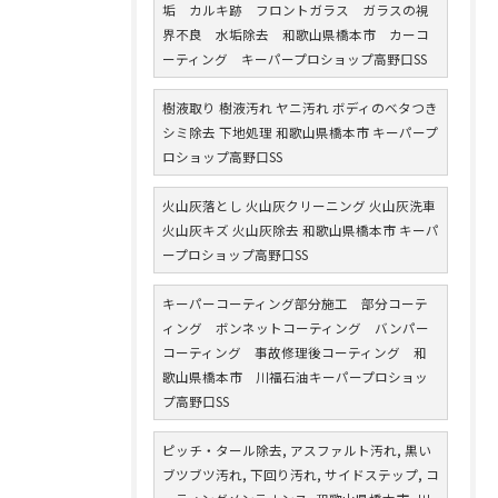
垢 カルキ跡 フロントガラス ガラスの視
界不良 水垢除去 和歌山県橋本市 カーコ
ーティング キーパープロショップ高野口SS
樹液取り 樹液汚れ ヤニ汚れ ボディのベタつき
シミ除去 下地処理 和歌山県橋本市 キーパープ
ロショップ高野口SS
火山灰落とし 火山灰クリーニング 火山灰洗車
火山灰キズ 火山灰除去 和歌山県橋本市 キーパ
ープロショップ高野口SS
キーパーコーティング部分施工 部分コーテ
ィング ボンネットコーティング バンパー
コーティング 事故修理後コーティング 和
歌山県橋本市 川福石油キーパープロショッ
プ高野口SS
ピッチ・タール除去, アスファルト汚れ, 黒い
ブツブツ汚れ, 下回り汚れ, サイドステップ, コ