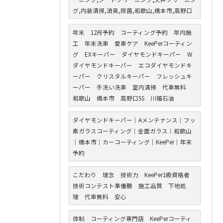
グ,内装清掃,消臭,除菌,和歌山,橋本市,高野口
年末 12月予約 コーティング予約 年内施
工 年末洗車 愛車ケア KeePerコーティン
グ EXキーパー ダイヤモンドキーパー W
ダイヤモンドキーパー エコダイヤモンドキ
ーパー クリスタルキーパー フレッシュキ
ーパー 手洗い洗車 室内清掃 代車無料
和歌山 橋本市 高野口SS 川福石油
ダイヤモンドキーパー｜Aメンテナンス｜フッ
素ガラスコーティング｜全面ガラス｜和歌山
｜橋本市｜カーコーティング｜KeePer｜年末
予約
こだわり 理念 技術力 KeePer1級資格者
技術コンテスト準優勝 施工品質 下地処
理 代車無料 安心
体制 コーティング専門店 KeePerコーティ