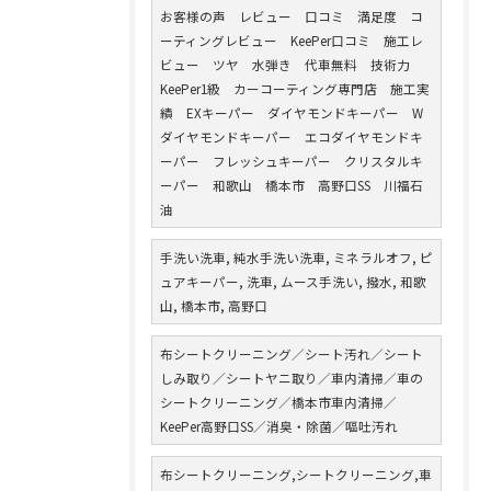
お客様の声 レビュー 口コミ 満足度 コ
ーティングレビュー KeePer口コミ 施工レ
ビュー ツヤ 水弾き 代車無料 技術力
KeePer1級 カーコーティング専門店 施工実
績 EXキーパー ダイヤモンドキーパー W
ダイヤモンドキーパー エコダイヤモンドキ
ーパー フレッシュキーパー クリスタルキ
ーパー 和歌山 橋本市 高野口SS 川福石
油
手洗い洗車, 純水手洗い洗車, ミネラルオフ, ピ
ュアキーパー, 洗車, ムース手洗い, 撥水, 和歌
山, 橋本市, 高野口
布シートクリーニング／シート汚れ／シート
しみ取り／シートヤニ取り／車内清掃／車の
シートクリーニング／橋本市車内清掃／
KeePer高野口SS／消臭・除菌／嘔吐汚れ
布シートクリーニング,シートクリーニング,車