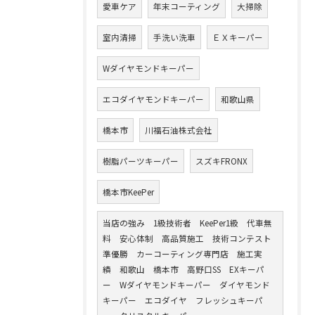
愛車ケア
年末コーティング
大掃除
室内清掃
手洗い洗車
ＥＸキーパー
Wダイヤモンドキーパー
エコダイヤモンドキーパー
和歌山県
橋本市
川福石油株式会社
樹脂パーツキーパー
スズキFRONX
橋本市KeePer
当店の強み 1級技術者 KeePer1級 代車無
料 安心体制 高品質施工 技術コンテスト
準優勝 カーコーティング専門店 施工実
績 和歌山 橋本市 高野口SS EXキーパ
ー Wダイヤモンドキーパー ダイヤモンド
キーパー エコダイヤ フレッシュキーパ