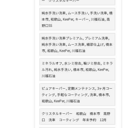
ー クリスタルキーパー
純水手洗い洗車, ムース手洗い, 手洗い洗車, 橋
本市, 和歌山, KeePer, キーパー, 川福石油, 高
野口SS
純水手洗い洗車プレミアム, プレミアム洗車,
純水手洗い洗車, ムース洗車, 細部仕上げ, 橋本
市, 和歌山, KeePer, 川福石油
ミネラルオフ, 水シミ除去, 輪ジミ除去, ミネラ
ル汚れ, 純水手洗い, 橋本市, 和歌山, KeePer,
川福石油
ピュアキーパー, 定期メンテナンス, 3ヶ月コー
ティング, 手軽なコーティング, 洗車, 橋本市,
和歌山, KeePer, 川福石油
クリスタルキーパー 和歌山 橋本市 高野
口 洗車 コーティング 年末予約 12月