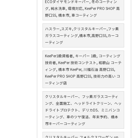
ECOダイヤモンドキーパー, 冬のコーティン
グ, 純水洗車, 環境対応, KeePer PRO SHOP 高
野口SS, 橋本市, 車コーティング
ハスラー,スズキ,クリスタルキーパー,フッ素
ガラスコーティング,橋本市,高野口SS,カーコ
ーティング
KeePer1級資格者, キーパー 1級, コーティング
技術者, KeePer 技術コンテスト, 和歌山 コーテ
ィング, 橋本市 KeePer, 川福石油 高野口SS,
KeePer PRO SHOP 高野口SS, 技術力の高い コ
ーティング店
クリスタルキーパー、フッ素ガラスコーティ
ング、全面施工、ヘッドライトクリーン、ヘッ
ドライトプロテクト、デリカD5、ミニバンコ
ーティング、車のツヤ復活、年末予約、橋本
市キーパーコーティング
クリスタルキーパー,フォルクスワーゲン,up