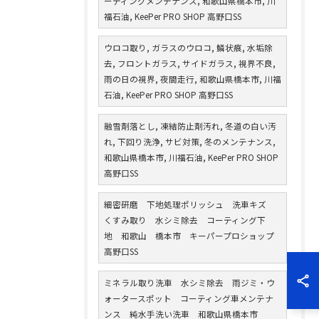
ーティングメンテナンス, 和歌山県橋本市, 川
福石油, KeePer PRO SHOP 高野口SS
ウロコ取り, ガラスのウロコ, 鱗状痕, 水垢除
去, フロントガラス, サイドガラス, 視界不良,
雨の日の視界, 夜間走行, 和歌山県橋本市, 川福
石油, KeePer PRO SHOP 高野口SS
融雪剤落とし, 凍結防止剤汚れ, 冬道の白い汚
れ, 下回り洗浄, サビ対策, 冬のメンテナンス,
和歌山県橋本市, 川福石油, KeePer PRO SHOP
高野口SS
細密研磨 下地処理ポリッシュ 洗車キズ
くすみ取り 水シミ除去 コーティング下
地 和歌山 橋本市 キーパープロショップ
高野口SS
ミネラル取り洗車 水シミ除去 雨ジミ・ウ
ォータースポット コーティング車メンテナ
ンス 純水手洗い洗車 和歌山県橋本市