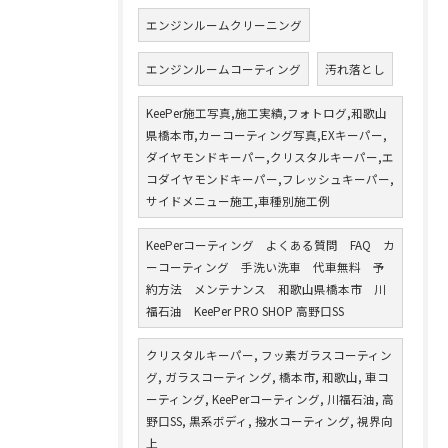
エンジンルームクリーニング
エンジンルームコーティング
汚れ落とし
KeePer施工写真,施工実績,フォトログ,和歌山
県橋本市,カーコーティング写真,EXキーパー,
ダイヤモンドキーパー,クリスタルキーパー,エ
コダイヤモンドキーパー,フレッシュキーパー,
サイドメニュー施工,車種別施工例
KeePerコーティング よくある質問 FAQ カ
ーコーティング 手洗い洗車 代車無料 予
約方法 メンテナンス 和歌山県橋本市 川
福石油 KeePer PRO SHOP 高野口SS
クリスタルキーパー, フッ素ガラスコーティン
グ, ガラスコーティング, 橋本市, 和歌山, 車コ
ーティング, KeePerコーティング, 川福石油, 高
野口SS, 黒系ボディ, 撥水コーティング, 視界向
上