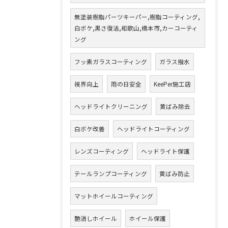
無塗装樹脂パーツキーパー,樹脂コーティング,
白ボケ,黒さ復活,和歌山,橋本市,カーコーティ
ング
フッ素ガラスコーティング
ガラス撥水
視界向上
雨の日安全
KeePer施工店
ヘッドライトクリーニング
黄ばみ除去
白ボケ改善
ヘッドライトコーティング
レンズコーティング
ヘッドライト保護
テールランプコーティング
黄ばみ防止
マットホイールコーティング
艶消しホイール
ホイール保護