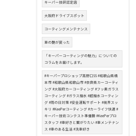
キーパー技研認定店
大阪府ドライブスポット
コーティングメンテナンス
車の艶が戻った
「キーパーコーティングの魅力」についての
コラムをお届けします。
#キーパープロショップ高野口SS #和歌山県橋
本市 #和歌山県和歌山市 #奈良県カーコーティ
ング #大阪府カーコーティング #フッ素ガラス
コーティング #ガラス撥水 #超撥水コーティン
グ #雨の日対策 #安全運転サポート #視界スッ
キリ #KeePerコーティング #カーライフ快適 #
キーパー技術コンテスト準優勝 #KeePerプロ
スタッフ #車好きと繋がりたい #車メンテナン
ス #車のある生活 #洗車好き