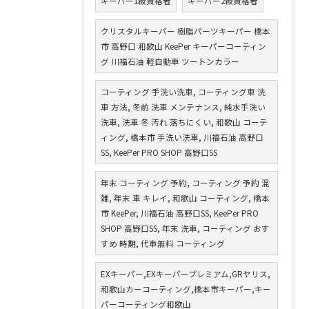
キーパー1級資格者
キーパー2級資格者
クリスタルキーパー 樹脂パーツキーパー 橋本
市 高野口 和歌山 KeePer キーパーコーティン
グ 川福石油 軽自動車 ツートンカラー
コーティング 手洗い洗車, コーティング車 洗
車 方法, 冬前 洗車 メンテナンス, 純水手洗い
洗車, 洗車 冬 汚れ 落ちにくい, 和歌山 コーテ
ィング, 橋本市 手洗い洗車, 川福石油 高野口
SS, KeePer PRO SHOP 高野口SS
年末 コーティング 予約, コーティング 予約 混
雑, 年末 車 キレイ, 和歌山 コーティング, 橋本
市 KeePer, 川福石油 高野口SS, KeePer PRO
SHOP 高野口SS, 年末 洗車, コーティング おす
すめ 時期, 代車無料 コーティング
EXキーパー,EXキーパープレミアム,GRヤリス,
和歌山カーコーティング,橋本市キーパー,キー
パーコーティング和歌山