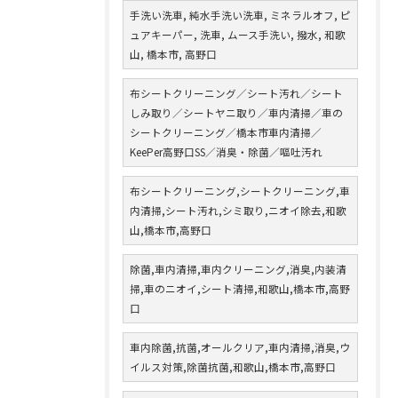
手洗い洗車, 純水手洗い洗車, ミネラルオフ, ピ
ュアキーパー, 洗車, ムース手洗い, 撥水, 和歌
山, 橋本市, 高野口
布シートクリーニング／シート汚れ／シート
しみ取り／シートヤニ取り／車内清掃／車の
シートクリーニング／橋本市車内清掃／
KeePer高野口SS／消臭・除菌／嘔吐汚れ
布シートクリーニング,シートクリーニング,車
内清掃,シート汚れ,シミ取り,ニオイ除去,和歌
山,橋本市,高野口
除菌,車内清掃,車内クリーニング,消臭,内装清
掃,車のニオイ,シート清掃,和歌山,橋本市,高野
口
車内除菌,抗菌,オールクリア,車内清掃,消臭,ウ
イルス対策,除菌抗菌,和歌山,橋本市,高野口