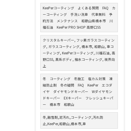
KeePerコーティング よくある質問 FAQ カ
ーコーティング 手洗い洗車 代車無料 予
約方法 メンテナンス 和歌山県橋本市 川
福石油 KeePer PRO SHOP 高野口SS
クリスタルキーパー, フッ素ガラスコーティン
グ, ガラスコーティング, 橋本市, 和歌山, 車コ
ーティング, KeePerコーティング, 川福石油, 高
野口SS, 黒系ボディ, 撥水コーティング, 視界向
上
冬 コーティング 冬施工 塩カル対策 凍
結防止剤 冬の疑問 FAQ KeePer エコダ
イヤ ダイヤモンドキーパー Wダイヤモン
ドキーパー EXキーパー フレッシュキーパ
ー 橋本市 和歌山
冬,融雪剤,泥汚れ,コーティング,汚れ防
止,KeePer,和歌山,橋本市,車