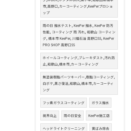
市,高野口,カーコーティング,KeePerプロショ
ップ
雨の日 撥水テスト, KeePer 撥水, KeePer 防汚
性能, コーティング 雨 汚れ, 和歌山 コーティン
グ, 橋本市 KeePer, 川福石油 高野口SS, KeePer
PRO SHOP 高野口SS
ホイールコーティング,ブレーキダスト,汚れ防
止,和歌山,橋本市,カーコーティング
無塗装樹脂パーツキーパー,樹脂コーティング,
白ボケ,黒さ復活,和歌山,橋本市,カーコーティ
ング
フッ素ガラスコーティング
ガラス撥水
視界向上
雨の日安全
KeePer施工店
ヘッドライトクリーニング
黄ばみ除去