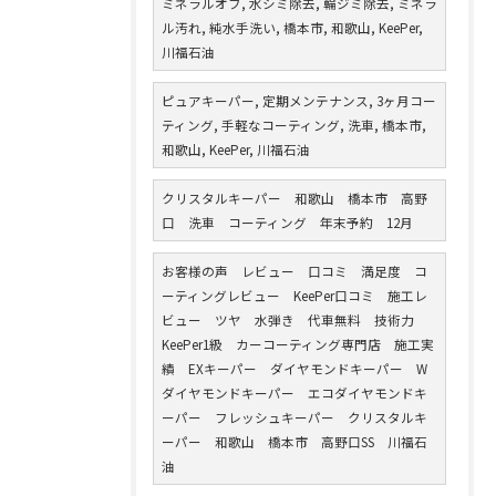
ミネラルオフ, 水シミ除去, 輪ジミ除去, ミネラ
ル汚れ, 純水手洗い, 橋本市, 和歌山, KeePer,
川福石油
ピュアキーパー, 定期メンテナンス, 3ヶ月コー
ティング, 手軽なコーティング, 洗車, 橋本市,
和歌山, KeePer, 川福石油
クリスタルキーパー 和歌山 橋本市 高野
口 洗車 コーティング 年末予約 12月
お客様の声 レビュー 口コミ 満足度 コ
ーティングレビュー KeePer口コミ 施工レ
ビュー ツヤ 水弾き 代車無料 技術力
KeePer1級 カーコーティング専門店 施工実
績 EXキーパー ダイヤモンドキーパー W
ダイヤモンドキーパー エコダイヤモンドキ
ーパー フレッシュキーパー クリスタルキ
ーパー 和歌山 橋本市 高野口SS 川福石
油