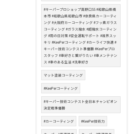
#キーパープロショップ高野口SS #和歌山県橋
本市 #和歌山県和歌山市 #奈良県カーコーティ
ング #大阪府カーコーティング #フッ素ガラス
コーティング #ガラス撥水 #超撥水コーティン
グ #雨の日対策 #安全運転サポート #視界スッ
キリ #KeePerコーティング #カーライフ快適 #
キーパー技術コンテスト準優勝 #KeePerプロ
スタッフ #車好きと繋がりたい #車メンテナン
ス #車のある生活 #洗車好き
マット塗装コーティング
#KeePerコーティング
#キーパー技術コンテスト全日本チャンピオン
決定戦準優勝
#カーコーティング
#KeePer技術力