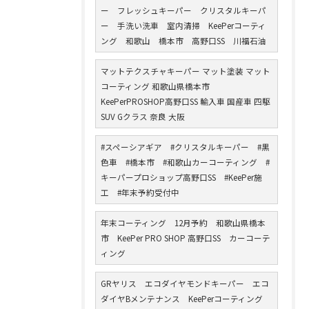
ー フレッシュキーパー クリスタルキーパ
ー 手洗い洗車 室内清掃 KeePerコーティ
ング 和歌山 橋本市 高野口SS 川福石油
マットテクスチャキーパー マット塗装 マット
コーティング 和歌山県橋本市
KeePerPROSHOP高野口SS 輸入車 国産車 四駆
SUV Gクラス 奈良 大阪
#スペーシアギア #クリスタルキーパー #黒
色車 #橋本市 #和歌山カーコーティング #
キーパープロショップ高野口SS #KeePer施
工 #年末予約受付中
年末コーティング 12月予約 和歌山県橋本
市 KeePer PRO SHOP 高野口SS カーコーテ
ィング
GRヤリス エコダイヤモンドキーパー エコ
ダイヤBメンテナンス KeePerコーティング