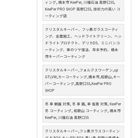
ィング, 橋本市 KeePer, 川福石油 高野口SS,
KeePer PRO SHOP 高野口SS, 技術力の高い コ
ーティング店
クリスタルキーパー、フッ素ガラスコーティ
ング、全面施工、ヘッドライトクリーン、ヘッ
ドライトプロテクト、デリカD5、ミニバンコ
ーティング、車のツヤ復活、年末予約、橋本
市キーパーコーティング
クリスタルキーパー,フォルクスワーゲン,up
GTI,VW,カーコーティング,橋本市,和歌山,キー
パーコーティング,高野口SS,KeePer PRO
SHOP
冬 車 朝露 対策, 冬 車 霜, 車 塩害 対策, KeePer
冬 コーティング, 和歌山 コーティング, 橋本市
KeePer, 川福石油 高野口SS
クリスタルキーパー,フッ素ガラスコーティン
グ,N-BOX,ホンダN-BOX,黒い車,和歌山県橋本