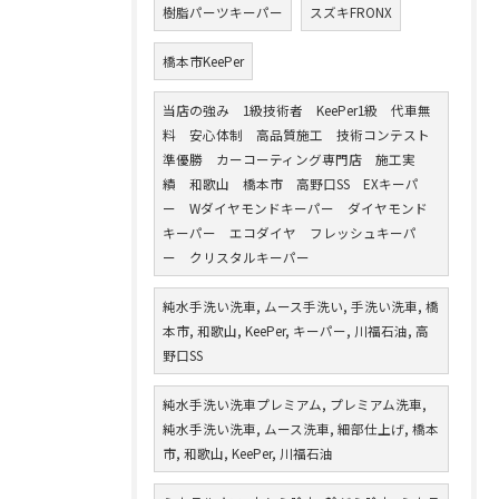
樹脂パーツキーパー
スズキFRONX
橋本市KeePer
当店の強み 1級技術者 KeePer1級 代車無
料 安心体制 高品質施工 技術コンテスト
準優勝 カーコーティング専門店 施工実
績 和歌山 橋本市 高野口SS EXキーパ
ー Wダイヤモンドキーパー ダイヤモンド
キーパー エコダイヤ フレッシュキーパ
ー クリスタルキーパー
純水手洗い洗車, ムース手洗い, 手洗い洗車, 橋
本市, 和歌山, KeePer, キーパー, 川福石油, 高
野口SS
純水手洗い洗車プレミアム, プレミアム洗車,
純水手洗い洗車, ムース洗車, 細部仕上げ, 橋本
市, 和歌山, KeePer, 川福石油