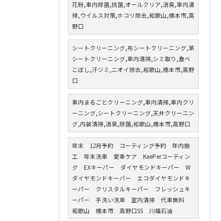
花粉,車内除菌,抗菌,オールクリア,消臭,車内清
掃,ウイルス対策,ホコリ除去,和歌山,橋本市,高
野口
シートクリーニング,布シートクリーニング,革
シートクリーニング,車内清掃,シミ取り,食べ
こぼし,汗ジミ,ニオイ除去,和歌山,橋本市,高野
口
車内まるごとクリーニング,車内清掃,車内クリ
ーニング,シートクリーニング,天井クリーニン
グ,内装清掃,消臭,除菌,和歌山,橋本市,高野口
年末 12月予約 コーティング予約 年内施
工 年末洗車 愛車ケア KeePerコーティン
グ EXキーパー ダイヤモンドキーパー W
ダイヤモンドキーパー エコダイヤモンドキ
ーパー クリスタルキーパー フレッシュキ
ーパー 手洗い洗車 室内清掃 代車無料
和歌山 橋本市 高野口SS 川福石油