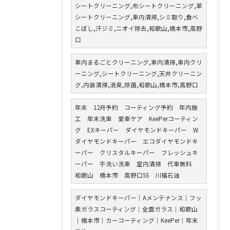
シートクリーニング,布シートクリーニング,革
シートクリーニング,車内清掃,シミ取り,食べ
こぼし,汗ジミ,ニオイ除去,和歌山,橋本市,高野
口
車内まるごとクリーニング,車内清掃,車内クリ
ーニング,シートクリーニング,天井クリーニン
グ,内装清掃,消臭,除菌,和歌山,橋本市,高野口
年末 12月予約 コーティング予約 年内施
工 年末洗車 愛車ケア KeePerコーティン
グ EXキーパー ダイヤモンドキーパー W
ダイヤモンドキーパー エコダイヤモンドキ
ーパー クリスタルキーパー フレッシュキ
ーパー 手洗い洗車 室内清掃 代車無料
和歌山 橋本市 高野口SS 川福石油
ダイヤモンドキーパー｜Aメンテナンス｜フッ
素ガラスコーティング｜全面ガラス｜和歌山
｜橋本市｜カーコーティング｜KeePer｜年末