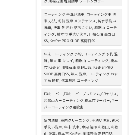
グ 川福石油 軽自動車 ツートンカラー
コーティング 手洗い洗車, コーティング車 洗
車 方法, 冬前 洗車 メンテナンス, 純水手洗い
洗車, 洗車 冬 汚れ 落ちにくい, 和歌山 コーテ
ィング, 橋本市 手洗い洗車, 川福石油 高野口
SS, KeePer PRO SHOP 高野口SS
年末 コーティング 予約, コーティング 予約 混
雑, 年末 車 キレイ, 和歌山 コーティング, 橋本
市 KeePer, 川福石油 高野口SS, KeePer PRO
SHOP 高野口SS, 年末 洗車, コーティング おす
すめ 時期, 代車無料 コーティング
EXキーパー,EXキーパープレミアム,GRヤリス,
和歌山カーコーティング,橋本市キーパー,キー
パーコーティング和歌山
室内清掃, 車内クリーニング, 手洗い洗車, 純水
手洗い洗車, 年末 洗車, 車内 清掃 和歌山, 和歌
山 洗車, 橋本市 KeePer, 川福石油 高野口SS,