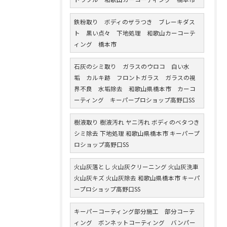
鉄粉取り ボディのザラつき ブレーキダス
ト 黒い点々 下地処理 和歌山カーコーテ
ィング 橋本市
石灰のシミ取り ガラスのウロコ 白い水
垢 カルキ跡 フロントガラス ガラスの視
界不良 水垢除去 和歌山県橋本市 カーコ
ーティング キーパープロショップ高野口SS
樹液取り 樹液汚れ ヤニ汚れ ボディのベタつき
シミ除去 下地処理 和歌山県橋本市 キーパープ
ロショップ高野口SS
火山灰落とし 火山灰クリーニング 火山灰洗車
火山灰キズ 火山灰除去 和歌山県橋本市 キーパ
ープロショップ高野口SS
キーパーコーティング部分施工 部分コーテ
ィング ボンネットコーティング バンパー