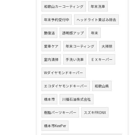
和歌山カーコーティング
年末洗車
年末予約受付中
ヘッドライト黄ばみ除去
艶復活
透明感アップ
年末
愛車ケア
年末コーティング
大掃除
室内清掃
手洗い洗車
ＥＸキーパー
Wダイヤモンドキーパー
エコダイヤモンドキーパー
和歌山県
橋本市
川福石油株式会社
樹脂パーツキーパー
スズキFRONX
橋本市KeePer