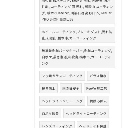
雨の日 撥水テスト, KeePer 撥水, KeePer 防汚
性能, コーティング 雨 汚れ, 和歌山 コーティン
グ, 橋本市 KeePer, 川福石油 高野口SS, KeePer
PRO SHOP 高野口SS
ホイールコーティング,ブレーキダスト,汚れ防
止,和歌山,橋本市,カーコーティング
無塗装樹脂パーツキーパー,樹脂コーティング,
白ボケ,黒さ復活,和歌山,橋本市,カーコーティ
ング
フッ素ガラスコーティング
ガラス撥水
視界向上
雨の日安全
KeePer施工店
ヘッドライトクリーニング
黄ばみ除去
白ボケ改善
ヘッドライトコーティング
レンズコーティング
ヘッドライト保護