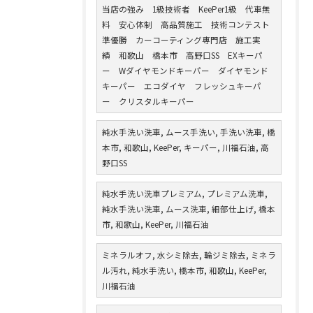
当店の強み 1級技術者 KeePer1級 代車無
料 安心体制 高品質施工 技術コンテスト
準優勝 カーコーティング専門店 施工実
績 和歌山 橋本市 高野口SS EXキーパ
ー Wダイヤモンドキーパー ダイヤモンド
キーパー エコダイヤ フレッシュキーパ
ー クリスタルキーパー
純水手洗い洗車, ムース手洗い, 手洗い洗車, 橋
本市, 和歌山, KeePer, キーパー, 川福石油, 高
野口SS
純水手洗い洗車プレミアム, プレミアム洗車,
純水手洗い洗車, ムース洗車, 細部仕上げ, 橋本
市, 和歌山, KeePer, 川福石油
ミネラルオフ, 水シミ除去, 輪ジミ除去, ミネラ
ル汚れ, 純水手洗い, 橋本市, 和歌山, KeePer,
川福石油