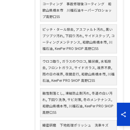
コーティング 事故修理後コーティング 和
歌山県橋本市 川福石油キーパープロショッ
プ高野口SS
ピッチ・タール除去, アスファルト汚れ, 黒い
ブツブツ汚れ, 下回り汚れ, サイドステップ, コ
ーティングメンテナンス, 和歌山県橋本市, 川
福石油, KeePer PRO SHOP 高野口SS
ウロコ取り, ガラスのウロコ, 鱗状痕, 水垢除
去, フロントガラス, サイドガラス, 視界不良,
雨の日の視界, 夜間走行, 和歌山県橋本市, 川福
石油, KeePer PRO SHOP 高野口SS
融雪剤落とし, 凍結防止剤汚れ, 冬道の白い汚
れ, 下回り洗浄, サビ対策, 冬のメンテナンス,
和歌山県橋本市, 川福石油, KeePer PRO SHOP
高野口SS
細密研磨 下地処理ポリッシュ 洗車キズ