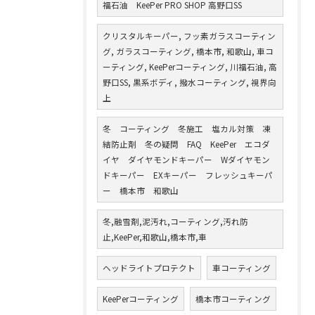
福石油 KeePer PRO SHOP 高野口SS
クリスタルキーパー, フッ素ガラスコーティン
グ, ガラスコーティング, 橋本市, 和歌山, 車コ
ーティング, KeePerコーティング, 川福石油, 高
野口SS, 黒系ボディ, 撥水コーティング, 視界向
上
冬 コーティング 冬施工 塩カル対策 凍
結防止剤 冬の疑問 FAQ KeePer エコダ
イヤ ダイヤモンドキーパー Wダイヤモン
ドキーパー EXキーパー フレッシュキーパ
ー 橋本市 和歌山
冬,融雪剤,泥汚れ,コーティング,汚れ防
止,KeePer,和歌山,橋本市,車
ヘッドライトプロテクト
車コーティング
KeePerコーティング
橋本市コーティング