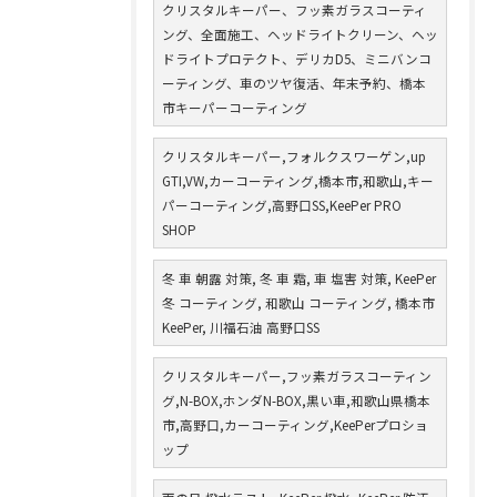
クリスタルキーパー、フッ素ガラスコーティ
ング、全面施工、ヘッドライトクリーン、ヘッ
ドライトプロテクト、デリカD5、ミニバンコ
ーティング、車のツヤ復活、年末予約、橋本
市キーパーコーティング
クリスタルキーパー,フォルクスワーゲン,up
GTI,VW,カーコーティング,橋本市,和歌山,キー
パーコーティング,高野口SS,KeePer PRO
SHOP
冬 車 朝露 対策, 冬 車 霜, 車 塩害 対策, KeePer
冬 コーティング, 和歌山 コーティング, 橋本市
KeePer, 川福石油 高野口SS
クリスタルキーパー,フッ素ガラスコーティン
グ,N-BOX,ホンダN-BOX,黒い車,和歌山県橋本
市,高野口,カーコーティング,KeePerプロショ
ップ