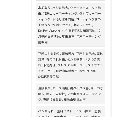
水垢取り, 水シミ除去, ウォータースポット除
去, 和歌山カーコーティング, 橋本市カーコー
ティング, 下地処理専門店, コーティング前の
下地作り, 水垢リセット, 車のシミ取り,
KeePerプロショップ, 高野口SS, 川福石油, 12
月予約おすすめ, 年末洗車, 年末コーティング
前準備
花粉のシミ取り, 花粉汚れ, 花粉シミ除去, 黄砂
対策, 春の汚れ対策, 水シミ予防, ベタつき汚
れ, 下地処理, クリスタルキーパー, ダイヤモン
ドキーパー, 和歌山県橋本市, KeePer PRO
SHOP高野口SS
油膜取り, ガラス油膜, 視界不良改善, ギラつき
除去, 雨の日安全性, フッ素ガラスコーティン
グ, 夜間視界改善, 和歌山県橋本市
ペンキ汚れ 塗料ミスト ミスト除去 塗装
トラブル 和歌山カーコーティング 橋本市