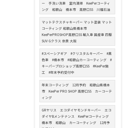
ー 手洗い洗車 室内清掃 KeePerコーティ
ング 和歌山 橋本市 高野口SS 川福石油
マットテクスチャキーパー マット塗装 マット
コーティング 和歌山県橋本市
KeePerPROSHOP高野口SS 輸入車 国産車 四駆
SUV Gクラス 奈良 大阪
#スペーシアギア #クリスタルキーパー #黒
色車 #橋本市 #和歌山カーコーティング #
キーパープロショップ高野口SS #KeePer施
工 #年末予約受付中
年末コーティング 12月予約 和歌山県橋本
市 KeePer PRO SHOP 高野口SS カーコーテ
ィング
GRヤリス エコダイヤモンドキーパー エコ
ダイヤBメンテナンス KeePerコーティング
橋本市 和歌山 カーコーティング 12月予