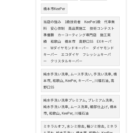
橋本市KeePer
当店の強み 1級技術者 KeePer1級 代車無
料 安心体制 高品質施工 技術コンテスト
準優勝 カーコーティング専門店 施工実
績 和歌山 橋本市 高野口SS EXキーパ
ー Wダイヤモンドキーパー ダイヤモンド
キーパー エコダイヤ フレッシュキーパ
ー クリスタルキーパー
純水手洗い洗車, ムース手洗い, 手洗い洗車, 橋
本市, 和歌山, KeePer, キーパー, 川福石油, 高
野口SS
純水手洗い洗車プレミアム, プレミアム洗車,
純水手洗い洗車, ムース洗車, 細部仕上げ, 橋本
市, 和歌山, KeePer, 川福石油
ミネラルオフ, 水シミ除去, 輪ジミ除去, ミネラ
ル汚れ, 純水手洗い, 橋本市, 和歌山, KeePer,