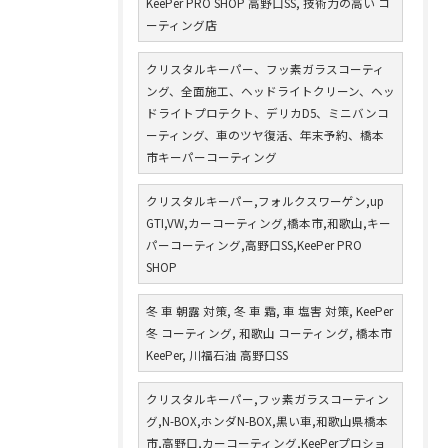
KeePer PRO SHOP 高野口SS, 技術力の高い コ
ーティング店
クリスタルキーパー、フッ素ガラスコーティ
ング、全面施工、ヘッドライトクリーン、ヘッ
ドライトプロテクト、デリカD5、ミニバンコ
ーティング、車のツヤ復活、年末予約、橋本
市キーパーコーティング
クリスタルキーパー,フォルクスワーゲン,up
GTI,VW,カーコーティング,橋本市,和歌山,キー
パーコーティング,高野口SS,KeePer PRO
SHOP
冬 車 朝露 対策, 冬 車 霜, 車 塩害 対策, KeePer
冬 コーティング, 和歌山 コーティング, 橋本市
KeePer, 川福石油 高野口SS
クリスタルキーパー,フッ素ガラスコーティン
グ,N-BOX,ホンダN-BOX,黒い車,和歌山県橋本
市,高野口,カーコーティング,KeePerプロショ