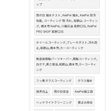
ップ
雨の日 撥水テスト, KeePer 撥水, KeePer 防汚
性能, コーティング 雨 汚れ, 和歌山 コーティン
グ, 橋本市 KeePer, 川福石油 高野口SS, KeePer
PRO SHOP 高野口SS
ホイールコーティング,ブレーキダスト,汚れ防
止,和歌山,橋本市,カーコーティング
無塗装樹脂パーツキーパー,樹脂コーティング,
白ボケ,黒さ復活,和歌山,橋本市,カーコーティ
ング
フッ素ガラスコーティング
ガラス撥水
視界向上
雨の日安全
KeePer施工店
ヘッドライトクリーニング
黄ばみ除去