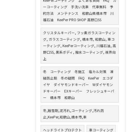
KeePerコーティング よくある質問 FAQ カ
ーコーティング 手洗い洗車 代車無料 予
約方法 メンテナンス 和歌山県橋本市 川
福石油 KeePer PRO SHOP 高野口SS
クリスタルキーパー, フッ素ガラスコーティン
グ, ガラスコーティング, 橋本市, 和歌山, 車コ
ーティング, KeePerコーティング, 川福石油, 高
野口SS, 黒系ボディ, 撥水コーティング, 視界向
上
冬 コーティング 冬施工 塩カル対策 凍
結防止剤 冬の疑問 FAQ KeePer エコダ
イヤ ダイヤモンドキーパー Wダイヤモン
ドキーパー EXキーパー フレッシュキーパ
ー 橋本市 和歌山
冬,融雪剤,泥汚れ,コーティング,汚れ防
止,KeePer,和歌山,橋本市,車
ヘッドライトプロテクト
車コーティング