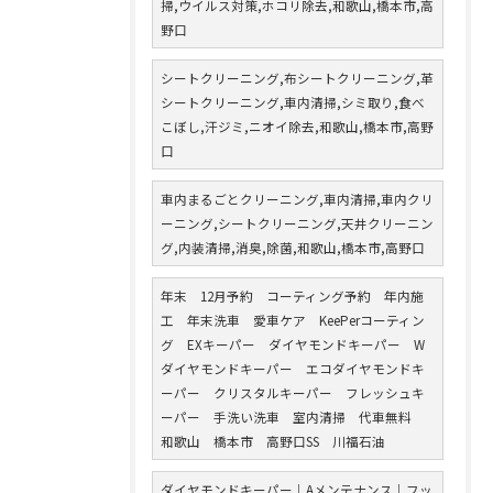
掃,ウイルス対策,ホコリ除去,和歌山,橋本市,高
野口
シートクリーニング,布シートクリーニング,革
シートクリーニング,車内清掃,シミ取り,食べ
こぼし,汗ジミ,ニオイ除去,和歌山,橋本市,高野
口
車内まるごとクリーニング,車内清掃,車内クリ
ーニング,シートクリーニング,天井クリーニン
グ,内装清掃,消臭,除菌,和歌山,橋本市,高野口
年末 12月予約 コーティング予約 年内施
工 年末洗車 愛車ケア KeePerコーティン
グ EXキーパー ダイヤモンドキーパー W
ダイヤモンドキーパー エコダイヤモンドキ
ーパー クリスタルキーパー フレッシュキ
ーパー 手洗い洗車 室内清掃 代車無料
和歌山 橋本市 高野口SS 川福石油
ダイヤモンドキーパー｜Aメンテナンス｜フッ