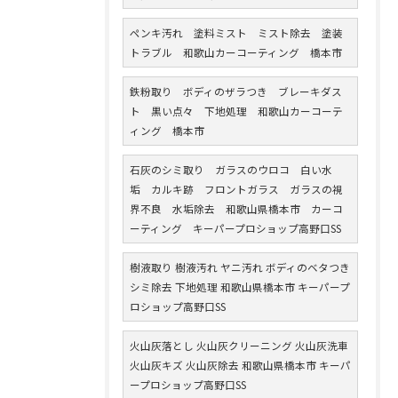
ペンキ汚れ 塗料ミスト ミスト除去 塗装
トラブル 和歌山カーコーティング 橋本市
鉄粉取り ボディのザラつき ブレーキダス
ト 黒い点々 下地処理 和歌山カーコーテ
ィング 橋本市
石灰のシミ取り ガラスのウロコ 白い水
垢 カルキ跡 フロントガラス ガラスの視
界不良 水垢除去 和歌山県橋本市 カーコ
ーティング キーパープロショップ高野口SS
樹液取り 樹液汚れ ヤニ汚れ ボディのベタつき
シミ除去 下地処理 和歌山県橋本市 キーパープ
ロショップ高野口SS
火山灰落とし 火山灰クリーニング 火山灰洗車
火山灰キズ 火山灰除去 和歌山県橋本市 キーパ
ープロショップ高野口SS