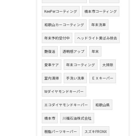
KeePerコーティング
橋本市コーティング
和歌山カーコーティング
年末洗車
年末予約受付中
ヘッドライト黄ばみ除去
艶復活
透明感アップ
年末
愛車ケア
年末コーティング
大掃除
室内清掃
手洗い洗車
ＥＸキーパー
Wダイヤモンドキーパー
エコダイヤモンドキーパー
和歌山県
橋本市
川福石油株式会社
樹脂パーツキーパー
スズキFRONX