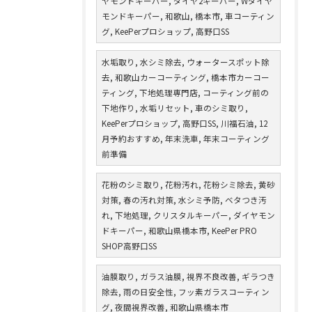
ヤモンドキーパー, ダイヤ2キーパー, Wダイヤ
モンドキーパー, 和歌山, 橋本市, 車コーティン
グ, KeePerプロショップ, 高野口SS
水垢取り, 水シミ除去, ウォータースポット除
去, 和歌山カーコーティング, 橋本市カーコー
ティング, 下地処理専門店, コーティング前の
下地作り, 水垢リセット, 車のシミ取り,
KeePerプロショップ, 高野口SS, 川福石油, 12
月予約おすすめ, 年末洗車, 年末コーティング
前準備
花粉のシミ取り, 花粉汚れ, 花粉シミ除去, 黄砂
対策, 春の汚れ対策, 水シミ予防, ベタつき汚
れ, 下地処理, クリスタルキーパー, ダイヤモン
ドキーパー, 和歌山県橋本市, KeePer PRO
SHOP高野口SS
油膜取り, ガラス油膜, 視界不良改善, ギラつき
除去, 雨の日安全性, フッ素ガラスコーティン
グ, 夜間視界改善, 和歌山県橋本市