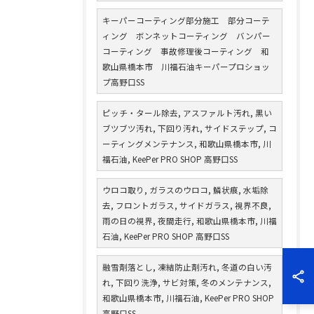
キーパーコーティング部分施工 部分コーテ
ィング ボンネットコーティング バンパー
コーティング 事故修理後コーティング 和
歌山県橋本市 川福石油キーパープロショッ
プ高野口SS
ピッチ・タール除去, アスファルト汚れ, 黒い
ブツブツ汚れ, 下回り汚れ, サイドステップ, コ
ーティングメンテナンス, 和歌山県橋本市, 川
福石油, KeePer PRO SHOP 高野口SS
ウロコ取り, ガラスのウロコ, 鱗状痕, 水垢除
去, フロントガラス, サイドガラス, 視界不良,
雨の日の視界, 夜間走行, 和歌山県橋本市, 川福
石油, KeePer PRO SHOP 高野口SS
融雪剤落とし, 凍結防止剤汚れ, 冬道の白い汚
れ, 下回り洗浄, サビ対策, 冬のメンテナンス,
和歌山県橋本市, 川福石油, KeePer PRO SHOP
高野口SS