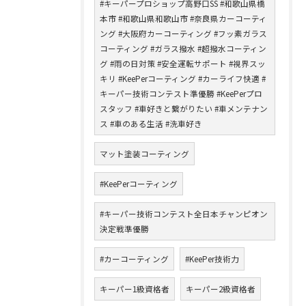
#キーパープロショップ高野口SS #和歌山県橋
本市 #和歌山県和歌山市 #奈良県カーコーティ
ング #大阪府カーコーティング #フッ素ガラス
コーティング #ガラス撥水 #超撥水コーティン
グ #雨の日対策 #安全運転サポート #視界スッ
キリ #KeePerコーティング #カーライフ快適 #
キーパー技術コンテスト準優勝 #KeePerプロ
スタッフ #車好きと繋がりたい #車メンテナン
ス #車のある生活 #洗車好き
マット塗装コーティング
#KeePerコーティング
#キーパー技術コンテスト全日本チャンピオン
決定戦準優勝
#カーコーティング
#KeePer技術力
キーパー1級資格者
キーパー2級資格者