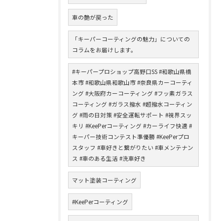
車の艶が戻った
「キーパーコーティングの魅力」についての
コラムをお届けします。
#キーパープロショップ高野口SS #和歌山県橋
本市 #和歌山県和歌山市 #奈良県カーコーティ
ング #大阪府カーコーティング #フッ素ガラス
コーティング #ガラス撥水 #超撥水コーティン
グ #雨の日対策 #安全運転サポート #視界スッ
キリ #KeePerコーティング #カーライフ快適 #
キーパー技術コンテスト準優勝 #KeePerプロ
スタッフ #車好きと繋がりたい #車メンテナン
ス #車のある生活 #洗車好き
マット塗装コーティング
#KeePerコーティング