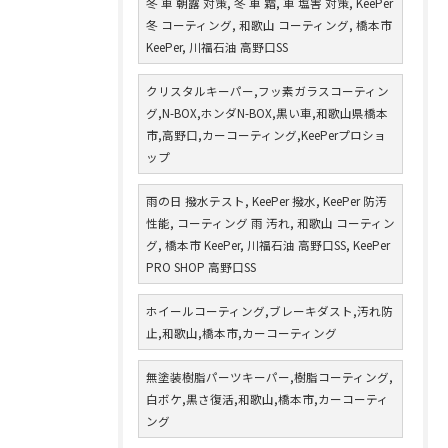
冬 車 朝露 対策, 冬 車 霜, 車 塩害 対策, KeePer
冬 コーティング, 和歌山 コーティング, 橋本市
KeePer, 川福石油 高野口SS
クリスタルキーパー,フッ素ガラスコーティン
グ,N-BOX,ホンダN-BOX,黒い車,和歌山県橋本
市,高野口,カーコーティング,KeePerプロショ
ップ
雨の日 撥水テスト, KeePer 撥水, KeePer 防汚
性能, コーティング 雨 汚れ, 和歌山 コーティン
グ, 橋本市 KeePer, 川福石油 高野口SS, KeePer
PRO SHOP 高野口SS
ホイールコーティング,ブレーキダスト,汚れ防
止,和歌山,橋本市,カーコーティング
無塗装樹脂パーツキーパー,樹脂コーティング,
白ボケ,黒さ復活,和歌山,橋本市,カーコーティ
ング