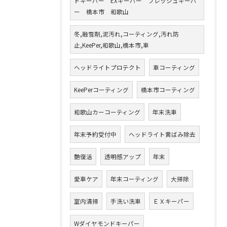
ドキーパー EXキーパー フレッシュキーパ
ー 橋本市 和歌山
冬,融雪剤,泥汚れ,コーティング,汚れ防
止,KeePer,和歌山,橋本市,車
ヘッドライトプロテクト
車コーティング
KeePerコーティング
橋本市コーティング
和歌山カーコーティング
年末洗車
年末予約受付中
ヘッドライト黄ばみ除去
艶復活
透明感アップ
年末
愛車ケア
年末コーティング
大掃除
室内清掃
手洗い洗車
ＥＸキーパー
Wダイヤモンドキーパー