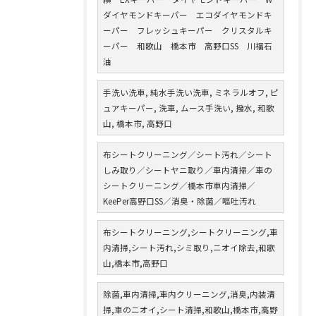
ダイヤモンドキーパー エコダイヤモンドキ
ーパー フレッシュキーパー クリスタルキ
ーパー 和歌山 橋本市 高野口SS 川福石
油
手洗い洗車, 純水手洗い洗車, ミネラルオフ, ピ
ュアキーパー, 洗車, ムース手洗い, 撥水, 和歌
山, 橋本市, 高野口
布シートクリーニング／シート汚れ／シート
しみ取り／シートヤニ取り／車内清掃／車の
シートクリーニング／橋本市車内清掃／
KeePer高野口SS／消臭・除菌／嘔吐汚れ
布シートクリーニング,シートクリーニング,車
内清掃,シート汚れ,シミ取り,ニオイ除去,和歌
山,橋本市,高野口
除菌,車内清掃,車内クリーニング,消臭,内装清
掃,車のニオイ,シート清掃,和歌山,橋本市,高野