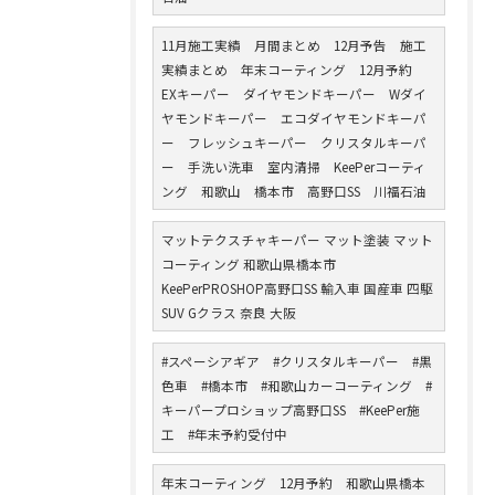
11月施工実績 月間まとめ 12月予告 施工
実績まとめ 年末コーティング 12月予約
EXキーパー ダイヤモンドキーパー Wダイ
ヤモンドキーパー エコダイヤモンドキーパ
ー フレッシュキーパー クリスタルキーパ
ー 手洗い洗車 室内清掃 KeePerコーティ
ング 和歌山 橋本市 高野口SS 川福石油
マットテクスチャキーパー マット塗装 マット
コーティング 和歌山県橋本市
KeePerPROSHOP高野口SS 輸入車 国産車 四駆
SUV Gクラス 奈良 大阪
#スペーシアギア #クリスタルキーパー #黒
色車 #橋本市 #和歌山カーコーティング #
キーパープロショップ高野口SS #KeePer施
工 #年末予約受付中
年末コーティング 12月予約 和歌山県橋本