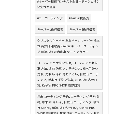
#キーパー技術コンテスト全日本チャンピオン
決定戦準優勝
#カーコーティング
#KeePer技術力
キーパー1級資格者
キーパー2級資格者
クリスタルキーパー 樹脂パーツキーパー 橋本
市 高野口 和歌山 KeePer キーパーコーティン
グ 川福石油 軽自動車 ツートンカラー
コーティング 手洗い洗車, コーティング車 洗
車 方法, 冬前 洗車 メンテナンス, 純水手洗い
洗車, 洗車 冬 汚れ 落ちにくい, 和歌山 コーテ
ィング, 橋本市 手洗い洗車, 川福石油 高野口
SS, KeePer PRO SHOP 高野口SS
年末 コーティング 予約, コーティング 予約 混
雑, 年末 車 キレイ, 和歌山 コーティング, 橋本
市 KeePer, 川福石油 高野口SS, KeePer PRO
SHOP 高野口SS, 年末 洗車, コーティング おす