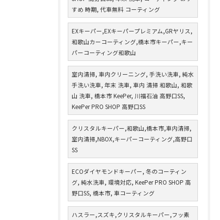
すめ 時期, 代車無料 コーティング
EXキーパー,EXキーパープレミアム,GRヤリス,
和歌山カーコーティング,橋本市キーパー,キー
パーコーティング和歌山
室内清掃, 車内クリーニング, 手洗い洗車, 純水
手洗い洗車, 年末 洗車, 車内 清掃 和歌山, 和歌
山 洗車, 橋本市 KeePer, 川福石油 高野口SS,
KeePer PRO SHOP 高野口SS
クリスタルキーパー,和歌山,橋本市,車内清掃,
室内清掃,NBOX,キーパーコーティング,高野口
SS
ECOダイヤモンドキーパー, 冬のコーティン
グ, 純水洗車, 環境対応, KeePer PRO SHOP 高
野口SS, 橋本市, 車コーティング
ハスラー,スズキ,クリスタルキーパー,フッ素