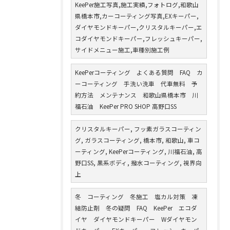
KeePer施工写真,施工実績,フォトログ,和歌山
県橋本市,カーコーティング写真,EXキーパー,
ダイヤモンドキーパー,クリスタルキーパー,エ
コダイヤモンドキーパー,フレッシュキーパー,
サイドメニュー施工,車種別施工例
KeePerコーティング よくある質問 FAQ カ
ーコーティング 手洗い洗車 代車無料 予
約方法 メンテナンス 和歌山県橋本市 川
福石油 KeePer PRO SHOP 高野口SS
クリスタルキーパー, フッ素ガラスコーティン
グ, ガラスコーティング, 橋本市, 和歌山, 車コ
ーティング, KeePerコーティング, 川福石油, 高
野口SS, 黒系ボディ, 撥水コーティング, 視界向
上
冬 コーティング 冬施工 塩カル対策 凍
結防止剤 冬の疑問 FAQ KeePer エコダ
イヤ ダイヤモンドキーパー Wダイヤモン