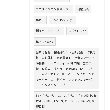
エコダイヤモンドキーパー
和歌山県
橋本市
川福石油株式会社
樹脂パーツキーパー
スズキFRONX
橋本市KeePer
当店の強み 1級技術者 KeePer1級 代車無
料 安心体制 高品質施工 技術コンテスト
準優勝 カーコーティング専門店 施工実
績 和歌山 橋本市 高野口SS EXキーパ
ー Wダイヤモンドキーパー ダイヤモンド
キーパー エコダイヤ フレッシュキーパ
ー クリスタルキーパー
純水手洗い洗車, ムース手洗い, 手洗い洗車, 橋
本市, 和歌山, KeePer, キーパー, 川福石油, 高
野口SS