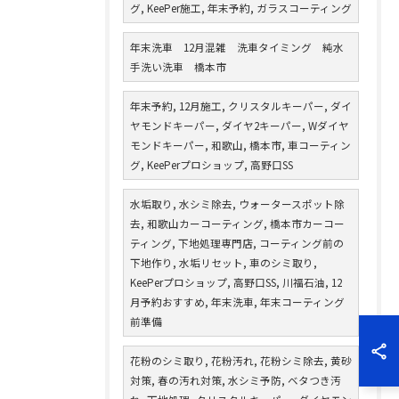
グ, KeePer施工, 年末予約, ガラスコーティング
年末洗車 12月混雑 洗車タイミング 純水
手洗い洗車 橋本市
年末予約, 12月施工, クリスタルキーパー, ダイ
ヤモンドキーパー, ダイヤ2キーパー, Wダイヤ
モンドキーパー, 和歌山, 橋本市, 車コーティン
グ, KeePerプロショップ, 高野口SS
水垢取り, 水シミ除去, ウォータースポット除
去, 和歌山カーコーティング, 橋本市カーコー
ティング, 下地処理専門店, コーティング前の
下地作り, 水垢リセット, 車のシミ取り,
KeePerプロショップ, 高野口SS, 川福石油, 12
月予約おすすめ, 年末洗車, 年末コーティング
前準備
花粉のシミ取り, 花粉汚れ, 花粉シミ除去, 黄砂
対策, 春の汚れ対策, 水シミ予防, ベタつき汚