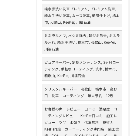
純水手洗い洗車プレミアム, プレミアム洗車,
純水手洗い洗車, ムース洗車, 細部仕上げ, 橋本
市, 和歌山, KeePer, 川福石油
ミネラルオフ, 水シミ除去, 輪ジミ除去, ミネラ
ル汚れ, 純水手洗い, 橋本市, 和歌山, KeePer,
川福石油
ピュアキーパー, 定期メンテナンス, 3ヶ月コー
ティング, 手軽なコーティング, 洗車, 橋本市,
和歌山, KeePer, 川福石油
クリスタルキーパー 和歌山 橋本市 高野
口 洗車 コーティング 年末予約 12月
お客様の声 レビュー 口コミ 満足度 コ
ーティングレビュー KeePer口コミ 施工レ
ビュー ツヤ 水弾き 代車無料 技術力
KeePer1級 カーコーティング専門店 施工実
績 EXキーパー ダイヤモンドキーパー W