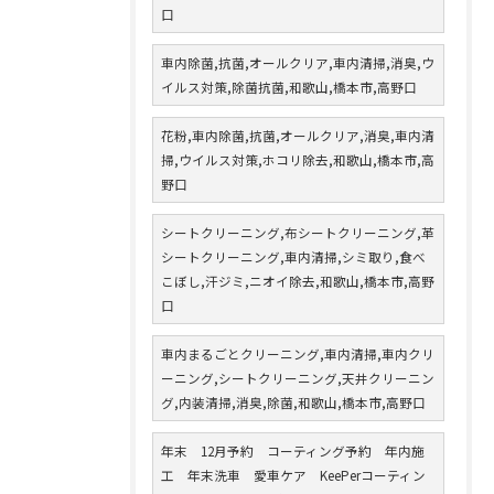
口
車内除菌,抗菌,オールクリア,車内清掃,消臭,ウ
イルス対策,除菌抗菌,和歌山,橋本市,高野口
花粉,車内除菌,抗菌,オールクリア,消臭,車内清
掃,ウイルス対策,ホコリ除去,和歌山,橋本市,高
野口
シートクリーニング,布シートクリーニング,革
シートクリーニング,車内清掃,シミ取り,食べ
こぼし,汗ジミ,ニオイ除去,和歌山,橋本市,高野
口
車内まるごとクリーニング,車内清掃,車内クリ
ーニング,シートクリーニング,天井クリーニン
グ,内装清掃,消臭,除菌,和歌山,橋本市,高野口
年末 12月予約 コーティング予約 年内施
工 年末洗車 愛車ケア KeePerコーティン