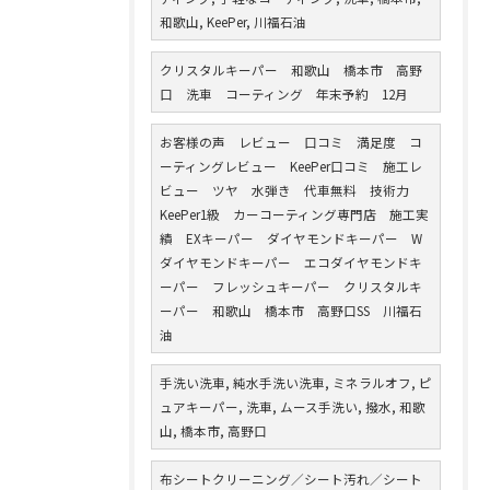
和歌山, KeePer, 川福石油
クリスタルキーパー 和歌山 橋本市 高野
口 洗車 コーティング 年末予約 12月
お客様の声 レビュー 口コミ 満足度 コ
ーティングレビュー KeePer口コミ 施工レ
ビュー ツヤ 水弾き 代車無料 技術力
KeePer1級 カーコーティング専門店 施工実
績 EXキーパー ダイヤモンドキーパー W
ダイヤモンドキーパー エコダイヤモンドキ
ーパー フレッシュキーパー クリスタルキ
ーパー 和歌山 橋本市 高野口SS 川福石
油
手洗い洗車, 純水手洗い洗車, ミネラルオフ, ピ
ュアキーパー, 洗車, ムース手洗い, 撥水, 和歌
山, 橋本市, 高野口
布シートクリーニング／シート汚れ／シート