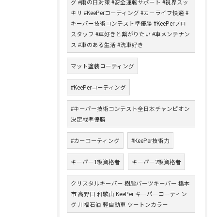
グ #雨の日対策 #安全運転サポート #視界スッ
キリ #KeePerコーティング #カーライフ快適 #
キーパー技術コンテスト準優勝 #KeePerプロ
スタッフ #車好きと繋がりたい #車メンテナン
ス #車のある生活 #洗車好き
マット塗装コーティング
#KeePerコーティング
#キーパー技術コンテスト全日本チャンピオン
決定戦準優勝
#カーコーティング
#KeePer技術力
キーパー1級資格者
キーパー2級資格者
クリスタルキーパー 樹脂パーツキーパー 橋本
市 高野口 和歌山 KeePer キーパーコーティン
グ 川福石油 軽自動車 ツートンカラー