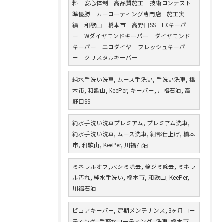
料 安心体制 高品質施工 技術コンテスト
準優勝 カーコーティング専門店 施工実
績 和歌山 橋本市 高野口SS EXキーパ
ー Wダイヤモンドキーパー ダイヤモンド
キーパー エコダイヤ フレッシュキーパ
ー クリスタルキーパー
純水手洗い洗車, ムース手洗い, 手洗い洗車, 橋
本市, 和歌山, KeePer, キーパー, 川福石油, 高
野口SS
純水手洗い洗車プレミアム, プレミアム洗車,
純水手洗い洗車, ムース洗車, 細部仕上げ, 橋本
市, 和歌山, KeePer, 川福石油
ミネラルオフ, 水シミ除去, 輪ジミ除去, ミネラ
ル汚れ, 純水手洗い, 橋本市, 和歌山, KeePer,
川福石油
ピュアキーパー, 定期メンテナンス, 3ヶ月コー
ティング, 手軽なコーティング, 洗車, 橋本市,