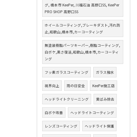
グ, 橋本市 KeePer, 川福石油 高野口SS, KeePer
PRO SHOP 高野口SS
ホイールコーティング,ブレーキダスト,汚れ防
止,和歌山,橋本市,カーコーティング
無塗装樹脂パーツキーパー,樹脂コーティング,
白ボケ,黒さ復活,和歌山,橋本市,カーコーティ
ング
フッ素ガラスコーティング
ガラス撥水
視界向上
雨の日安全
KeePer施工店
ヘッドライトクリーニング
黄ばみ除去
白ボケ改善
ヘッドライトコーティング
レンズコーティング
ヘッドライト保護