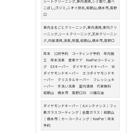
シートクリーニング,車内清掃,シミ取り,食べ
こぼし,汗ジミ,ニオイ除去,和歌山,橋本市,高野
口
車内まるごとクリーニング,車内清掃,車内クリ
ーニング,シートクリーニング,天井クリーニン
グ,内装清掃,消臭,除菌,和歌山,橋本市,高野口
年末 12月予約 コーティング予約 年内施
工 年末洗車 愛車ケア KeePerコーティン
グ EXキーパー ダイヤモンドキーパー W
ダイヤモンドキーパー エコダイヤモンドキ
ーパー クリスタルキーパー フレッシュキ
ーパー 手洗い洗車 室内清掃 代車無料
和歌山 橋本市 高野口SS 川福石油
ダイヤモンドキーパー｜Aメンテナンス｜フッ
素ガラスコーティング｜全面ガラス｜和歌山
｜橋本市｜カーコーティング｜KeePer｜年末
予約