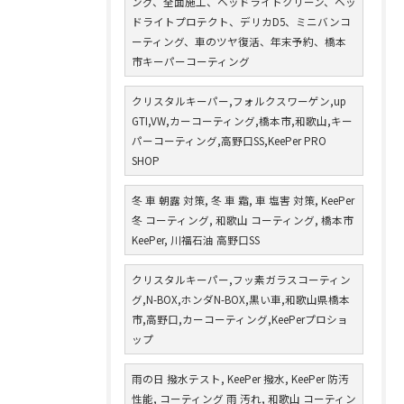
ング、全面施工、ヘッドライトクリーン、ヘッ
ドライトプロテクト、デリカD5、ミニバンコ
ーティング、車のツヤ復活、年末予約、橋本
市キーパーコーティング
クリスタルキーパー,フォルクスワーゲン,up
GTI,VW,カーコーティング,橋本市,和歌山,キー
パーコーティング,高野口SS,KeePer PRO
SHOP
冬 車 朝露 対策, 冬 車 霜, 車 塩害 対策, KeePer
冬 コーティング, 和歌山 コーティング, 橋本市
KeePer, 川福石油 高野口SS
クリスタルキーパー,フッ素ガラスコーティン
グ,N-BOX,ホンダN-BOX,黒い車,和歌山県橋本
市,高野口,カーコーティング,KeePerプロショ
ップ
雨の日 撥水テスト, KeePer 撥水, KeePer 防汚
性能, コーティング 雨 汚れ, 和歌山 コーティン