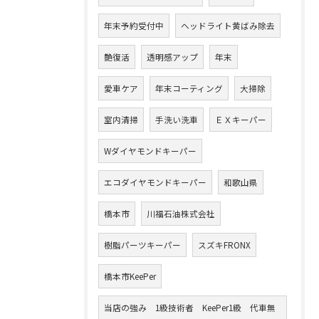
年末予約受付中
ヘッドライト黄ばみ除去
艶復活
透明感アップ
年末
愛車ケア
年末コーティング
大掃除
室内清掃
手洗い洗車
ＥＸキーパー
Wダイヤモンドキーパー
エコダイヤモンドキーパー
和歌山県
橋本市
川福石油株式会社
樹脂パーツキーパー
スズキFRONX
橋本市KeePer
当店の強み 1級技術者 KeePer1級 代車無