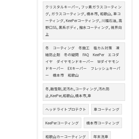
クリスタルキーパー, フッ素ガラスコーティン
グ, ガラスコーティング, 橋本市, 和歌山, 車コ
ーティング, KeePerコーティング, 川福石油, 高
野口SS, 黒系ボディ, 撥水コーティング, 視界向
上
冬 コーティング 冬施工 塩カル対策 凍
結防止剤 冬の疑問 FAQ KeePer エコダ
イヤ ダイヤモンドキーパー Wダイヤモン
ドキーパー EXキーパー フレッシュキーパ
ー 橋本市 和歌山
冬,融雪剤,泥汚れ,コーティング,汚れ防
止,KeePer,和歌山,橋本市,車
ヘッドライトプロテクト
車コーティング
KeePerコーティング
橋本市コーティング
和歌山カーコーティング
年末洗車