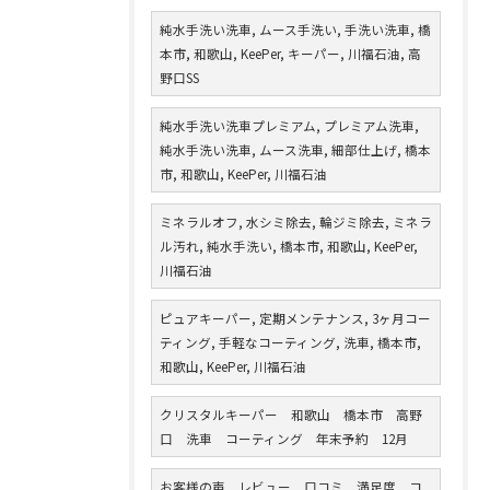
純水手洗い洗車, ムース手洗い, 手洗い洗車, 橋
本市, 和歌山, KeePer, キーパー, 川福石油, 高
野口SS
純水手洗い洗車プレミアム, プレミアム洗車,
純水手洗い洗車, ムース洗車, 細部仕上げ, 橋本
市, 和歌山, KeePer, 川福石油
ミネラルオフ, 水シミ除去, 輪ジミ除去, ミネラ
ル汚れ, 純水手洗い, 橋本市, 和歌山, KeePer,
川福石油
ピュアキーパー, 定期メンテナンス, 3ヶ月コー
ティング, 手軽なコーティング, 洗車, 橋本市,
和歌山, KeePer, 川福石油
クリスタルキーパー 和歌山 橋本市 高野
口 洗車 コーティング 年末予約 12月
お客様の声 レビュー 口コミ 満足度 コ