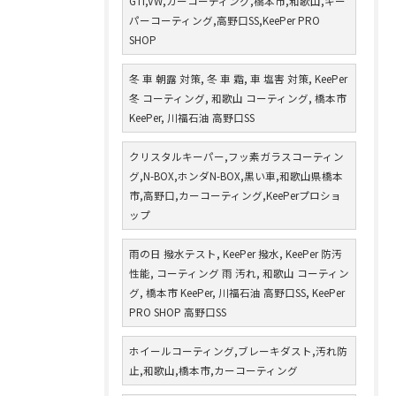
GTI,VW,カーコーティング,橋本市,和歌山,キー
パーコーティング,高野口SS,KeePer PRO
SHOP
冬 車 朝露 対策, 冬 車 霜, 車 塩害 対策, KeePer
冬 コーティング, 和歌山 コーティング, 橋本市
KeePer, 川福石油 高野口SS
クリスタルキーパー,フッ素ガラスコーティン
グ,N-BOX,ホンダN-BOX,黒い車,和歌山県橋本
市,高野口,カーコーティング,KeePerプロショ
ップ
雨の日 撥水テスト, KeePer 撥水, KeePer 防汚
性能, コーティング 雨 汚れ, 和歌山 コーティン
グ, 橋本市 KeePer, 川福石油 高野口SS, KeePer
PRO SHOP 高野口SS
ホイールコーティング,ブレーキダスト,汚れ防
止,和歌山,橋本市,カーコーティング