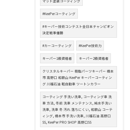
マット塗装コーティング
#KeePerコーティング
#キーパー技術コンテスト全日本チャンピオン
決定戦準優勝
#カーコーティング
#KeePer技術力
キーパー1級資格者
キーパー2級資格者
クリスタルキーパー 樹脂パーツキーパー 橋本
市 高野口 和歌山 KeePer キーパーコーティン
グ 川福石油 軽自動車 ツートンカラー
コーティング 手洗い洗車, コーティング車 洗
車 方法, 冬前 洗車 メンテナンス, 純水手洗い
洗車, 洗車 冬 汚れ 落ちにくい, 和歌山 コーテ
ィング, 橋本市 手洗い洗車, 川福石油 高野口
SS, KeePer PRO SHOP 高野口SS