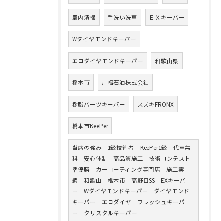
室内清掃
手洗い洗車
ＥＸキーパー
Wダイヤモンドキーパー
エコダイヤモンドキーパー
和歌山県
橋本市
川福石油株式会社
樹脂パーツキーパー
スズキFRONX
橋本市KeePer
当店の強み 1級技術者 KeePer1級 代車無
料 安心体制 高品質施工 技術コンテスト
準優勝 カーコーティング専門店 施工実
績 和歌山 橋本市 高野口SS EXキーパ
ー Wダイヤモンドキーパー ダイヤモンド
キーパー エコダイヤ フレッシュキーパ
ー クリスタルキーパー