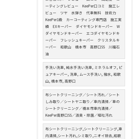
ーティングレビュー KeePer口コミ 施工レ
ビュー ツヤ 水弾き 代車無料 技術力
KeePer1級 カーコーティング専門店 施工実
績 EXキーパー ダイヤモンドキーパー W
ダイヤモンドキーパー エコダイヤモンドキ
ーパー フレッシュキーパー クリスタルキ
ーパー 和歌山 橋本市 高野口SS 川福石
油
手洗い洗車, 純水手洗い洗車, ミネラルオフ, ピ
ュアキーパー, 洗車, ムース手洗い, 撥水, 和歌
山, 橋本市, 高野口
布シートクリーニング／シート汚れ／シート
しみ取り／シートヤニ取り／車内清掃／車の
シートクリーニング／橋本市車内清掃／
KeePer高野口SS／消臭・除菌／嘔吐汚れ
布シートクリーニング,シートクリーニング,車
内清掃,シート汚れ,シミ取り,ニオイ除去,和歌