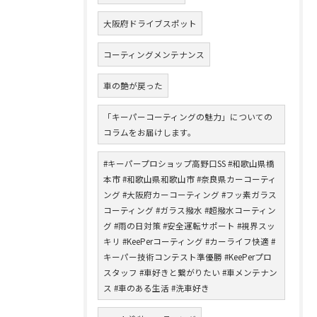
大阪府ドライブスポット
コーティングメンテナンス
車の艶が戻った
「キーパーコーティングの魅力」についての
コラムをお届けします。
#キーパープロショップ高野口SS #和歌山県橋
本市 #和歌山県和歌山市 #奈良県カーコーティ
ング #大阪府カーコーティング #フッ素ガラス
コーティング #ガラス撥水 #超撥水コーティン
グ #雨の日対策 #安全運転サポート #視界スッ
キリ #KeePerコーティング #カーライフ快適 #
キーパー技術コンテスト準優勝 #KeePerプロ
スタッフ #車好きと繋がりたい #車メンテナン
ス #車のある生活 #洗車好き