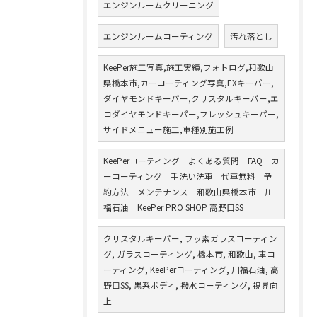
エンジンルームクリーニング
エンジンルームコーティング
汚れ落とし
KeePer施工写真,施工実績,フォトログ,和歌山
県橋本市,カーコーティング写真,EXキーパー,
ダイヤモンドキーパー,クリスタルキーパー,エ
コダイヤモンドキーパー,フレッシュキーパー,
サイドメニュー施工,車種別施工例
KeePerコーティング よくある質問 FAQ カ
ーコーティング 手洗い洗車 代車無料 予
約方法 メンテナンス 和歌山県橋本市 川
福石油 KeePer PRO SHOP 高野口SS
クリスタルキーパー, フッ素ガラスコーティン
グ, ガラスコーティング, 橋本市, 和歌山, 車コ
ーティング, KeePerコーティング, 川福石油, 高
野口SS, 黒系ボディ, 撥水コーティング, 視界向
上