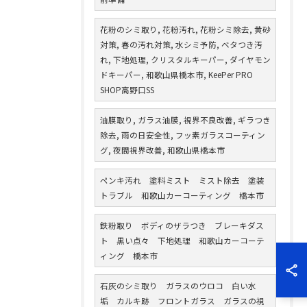
花粉のシミ取り, 花粉汚れ, 花粉シミ除去, 黄砂
対策, 春の汚れ対策, 水シミ予防, ベタつき汚
れ, 下地処理, クリスタルキーパー, ダイヤモン
ドキーパー, 和歌山県橋本市, KeePer PRO
SHOP高野口SS
油膜取り, ガラス油膜, 視界不良改善, ギラつき
除去, 雨の日安全性, フッ素ガラスコーティン
グ, 夜間視界改善, 和歌山県橋本市
ペンキ汚れ 塗料ミスト ミスト除去 塗装
トラブル 和歌山カーコーティング 橋本市
鉄粉取り ボディのザラつき ブレーキダス
ト 黒い点々 下地処理 和歌山カーコーテ
ィング 橋本市
石灰のシミ取り ガラスのウロコ 白い水
垢 カルキ跡 フロントガラス ガラスの視