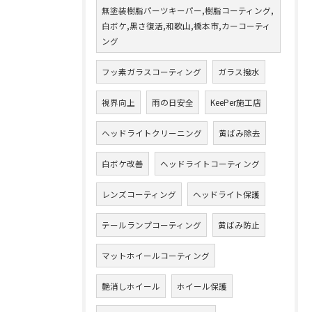
無塗装樹脂パーツキーパー,樹脂コーティング,
白ボケ,黒さ復活,和歌山,橋本市,カーコーティ
ング
フッ素ガラスコーティング
ガラス撥水
視界向上
雨の日安全
KeePer施工店
ヘッドライトクリーニング
黄ばみ除去
白ボケ改善
ヘッドライトコーティング
レンズコーティング
ヘッドライト保護
テールランプコーティング
黄ばみ防止
マットホイールコーティング
艶消しホイール
ホイール保護