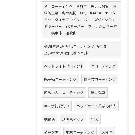
冬 コーティング 冬施工 塩カル対策 凍
結防止剤 冬の疑問 FAQ KeePer エコダ
イヤ ダイヤモンドキーパー Wダイヤモン
ドキーパー EXキーパー フレッシュキーパ
ー 橋本市 和歌山
冬,融雪剤,泥汚れ,コーティング,汚れ防
止,KeePer,和歌山,橋本市,車
ヘッドライトプロテクト
車コーティング
KeePerコーティング
橋本市コーティング
和歌山カーコーティング
年末洗車
年末予約受付中
ヘッドライト黄ばみ除去
艶復活
透明感アップ
年末
愛車ケア
年末コーティング
大掃除