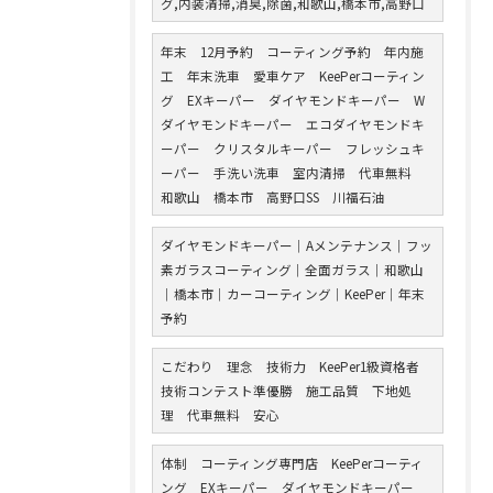
グ,内装清掃,消臭,除菌,和歌山,橋本市,高野口
年末 12月予約 コーティング予約 年内施
工 年末洗車 愛車ケア KeePerコーティン
グ EXキーパー ダイヤモンドキーパー W
ダイヤモンドキーパー エコダイヤモンドキ
ーパー クリスタルキーパー フレッシュキ
ーパー 手洗い洗車 室内清掃 代車無料
和歌山 橋本市 高野口SS 川福石油
ダイヤモンドキーパー｜Aメンテナンス｜フッ
素ガラスコーティング｜全面ガラス｜和歌山
｜橋本市｜カーコーティング｜KeePer｜年末
予約
こだわり 理念 技術力 KeePer1級資格者
技術コンテスト準優勝 施工品質 下地処
理 代車無料 安心
体制 コーティング専門店 KeePerコーティ
ング EXキーパー ダイヤモンドキーパー