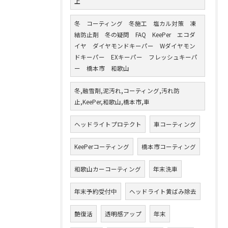
上
冬 コーティング 冬施工 塩カル対策 凍
結防止剤 冬の疑問 FAQ KeePer エコダ
イヤ ダイヤモンドキーパー Wダイヤモン
ドキーパー EXキーパー フレッシュキーパ
ー 橋本市 和歌山
冬,融雪剤,泥汚れ,コーティング,汚れ防
止,KeePer,和歌山,橋本市,車
ヘッドライトプロテクト
車コーティング
KeePerコーティング
橋本市コーティング
和歌山カーコーティング
年末洗車
年末予約受付中
ヘッドライト黄ばみ除去
艶復活
透明感アップ
年末