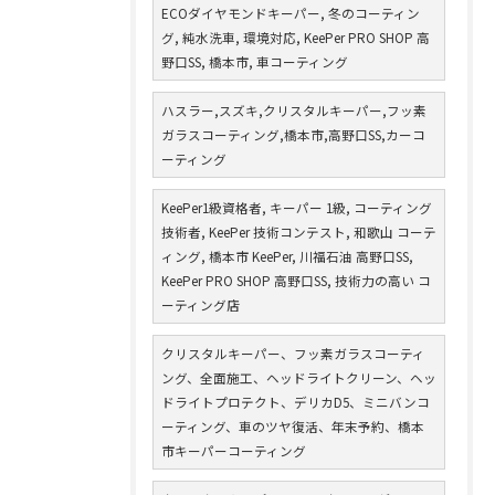
ECOダイヤモンドキーパー, 冬のコーティン
グ, 純水洗車, 環境対応, KeePer PRO SHOP 高
野口SS, 橋本市, 車コーティング
ハスラー,スズキ,クリスタルキーパー,フッ素
ガラスコーティング,橋本市,高野口SS,カーコ
ーティング
KeePer1級資格者, キーパー 1級, コーティング
技術者, KeePer 技術コンテスト, 和歌山 コーテ
ィング, 橋本市 KeePer, 川福石油 高野口SS,
KeePer PRO SHOP 高野口SS, 技術力の高い コ
ーティング店
クリスタルキーパー、フッ素ガラスコーティ
ング、全面施工、ヘッドライトクリーン、ヘッ
ドライトプロテクト、デリカD5、ミニバンコ
ーティング、車のツヤ復活、年末予約、橋本
市キーパーコーティング