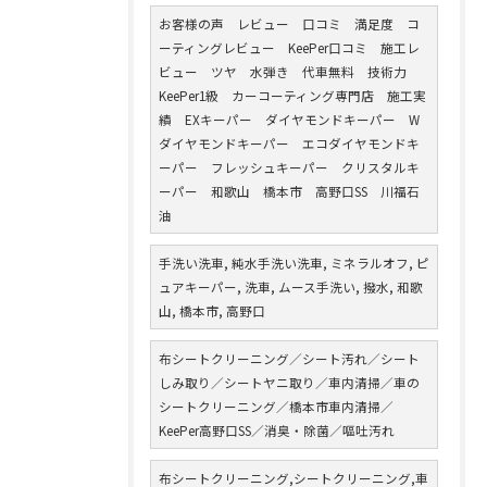
お客様の声 レビュー 口コミ 満足度 コ
ーティングレビュー KeePer口コミ 施工レ
ビュー ツヤ 水弾き 代車無料 技術力
KeePer1級 カーコーティング専門店 施工実
績 EXキーパー ダイヤモンドキーパー W
ダイヤモンドキーパー エコダイヤモンドキ
ーパー フレッシュキーパー クリスタルキ
ーパー 和歌山 橋本市 高野口SS 川福石
油
手洗い洗車, 純水手洗い洗車, ミネラルオフ, ピ
ュアキーパー, 洗車, ムース手洗い, 撥水, 和歌
山, 橋本市, 高野口
布シートクリーニング／シート汚れ／シート
しみ取り／シートヤニ取り／車内清掃／車の
シートクリーニング／橋本市車内清掃／
KeePer高野口SS／消臭・除菌／嘔吐汚れ
布シートクリーニング,シートクリーニング,車