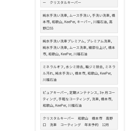
ー クリスタルキーパー
純水手洗い洗車, ムース手洗い, 手洗い洗車, 橋
本市, 和歌山, KeePer, キーパー, 川福石油, 高
野口SS
純水手洗い洗車プレミアム, プレミアム洗車,
純水手洗い洗車, ムース洗車, 細部仕上げ, 橋本
市, 和歌山, KeePer, 川福石油
ミネラルオフ, 水シミ除去, 輪ジミ除去, ミネラ
ル汚れ, 純水手洗い, 橋本市, 和歌山, KeePer,
川福石油
ピュアキーパー, 定期メンテナンス, 3ヶ月コー
ティング, 手軽なコーティング, 洗車, 橋本市,
和歌山, KeePer, 川福石油
クリスタルキーパー 和歌山 橋本市 高野
口 洗車 コーティング 年末予約 12月