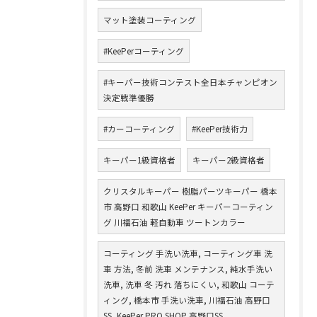
マット塗装コーティング
#KeePerコーティング
#キーパー技術コンテスト全日本チャンピオン
決定戦準優勝
#カーコーティング
#KeePer技術力
キーパー1級資格者
キーパー2級資格者
クリスタルキーパー 樹脂パーツキーパー 橋本
市 高野口 和歌山 KeePer キーパーコーティン
グ 川福石油 軽自動車 ツートンカラー
コーティング 手洗い洗車, コーティング車 洗
車 方法, 冬前 洗車 メンテナンス, 純水手洗い
洗車, 洗車 冬 汚れ 落ちにくい, 和歌山 コーテ
ィング, 橋本市 手洗い洗車, 川福石油 高野口
SS, KeePer PRO SHOP 高野口SS