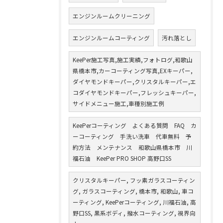
エンジンルームクリーニング
エンジンルームコーティング
汚れ落とし
KeePer施工写真,施工実績,フォトログ,和歌山
県橋本市,カーコーティング写真,EXキーパー,
ダイヤモンドキーパー,クリスタルキーパー,エ
コダイヤモンドキーパー,フレッシュキーパー,
サイドメニュー施工,車種別施工例
KeePerコーティング よくある質問 FAQ カ
ーコーティング 手洗い洗車 代車無料 予
約方法 メンテナンス 和歌山県橋本市 川
福石油 KeePer PRO SHOP 高野口SS
クリスタルキーパー, フッ素ガラスコーティン
グ, ガラスコーティング, 橋本市, 和歌山, 車コ
ーティング, KeePerコーティング, 川福石油, 高
野口SS, 黒系ボディ, 撥水コーティング, 視界向