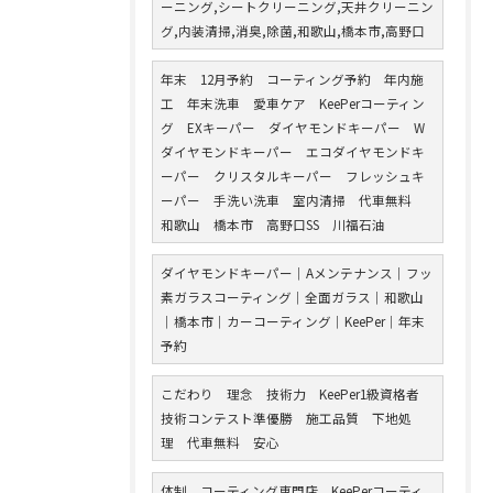
ーニング,シートクリーニング,天井クリーニン
グ,内装清掃,消臭,除菌,和歌山,橋本市,高野口
年末 12月予約 コーティング予約 年内施
工 年末洗車 愛車ケア KeePerコーティン
グ EXキーパー ダイヤモンドキーパー W
ダイヤモンドキーパー エコダイヤモンドキ
ーパー クリスタルキーパー フレッシュキ
ーパー 手洗い洗車 室内清掃 代車無料
和歌山 橋本市 高野口SS 川福石油
ダイヤモンドキーパー｜Aメンテナンス｜フッ
素ガラスコーティング｜全面ガラス｜和歌山
｜橋本市｜カーコーティング｜KeePer｜年末
予約
こだわり 理念 技術力 KeePer1級資格者
技術コンテスト準優勝 施工品質 下地処
理 代車無料 安心
体制 コーティング専門店 KeePerコーティ