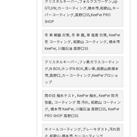
クリスタルキーパー,フォルクスワーゲン,up
GTI,VW,カーコーティング,橋本市,和歌山,キー
パーコーティング,高野口SS,KeePer PRO
SHOP
冬 車 朝露 対策, 冬 車 霜, 車 塩害 対策, KeePer
冬 コーティング, 和歌山 コーティング, 橋本市
KeePer, 川福石油 高野口SS
クリスタルキーパー,フッ素ガラスコーティン
グ,N-BOX,ホンダN-BOX,黒い車,和歌山県橋本
市,高野口,カーコーティング,KeePerプロショ
ップ
雨の日 撥水テスト, KeePer 撥水, KeePer 防汚
性能, コーティング 雨 汚れ, 和歌山 コーティン
グ, 橋本市 KeePer, 川福石油 高野口SS, KeePer
PRO SHOP 高野口SS
ホイールコーティング,ブレーキダスト,汚れ防
止,和歌山,橋本市,カーコーティング