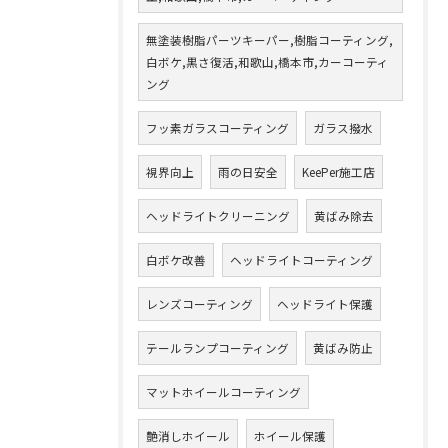
無塗装樹脂パーツキーパー,樹脂コーティング,
白ボケ,黒さ復活,和歌山,橋本市,カーコーティ
ング
フッ素ガラスコーティング
ガラス撥水
視界向上
雨の日安全
KeePer施工店
ヘッドライトクリーニング
黄ばみ除去
白ボケ改善
ヘッドライトコーティング
レンズコーティング
ヘッドライト保護
テールランプコーティング
黄ばみ防止
マットホイールコーティング
艶消しホイール
ホイール保護