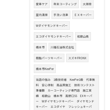
愛車ケア
年末コーティング
大掃除
室内清掃
手洗い洗車
ＥＸキーパー
Wダイヤモンドキーパー
エコダイヤモンドキーパー
和歌山県
橋本市
川福石油株式会社
樹脂パーツキーパー
スズキFRONX
橋本市KeePer
当店の強み 1級技術者 KeePer1級 代車無
料 安心体制 高品質施工 技術コンテスト
準優勝 カーコーティング専門店 施工実
績 和歌山 橋本市 高野口SS EXキーパ
ー Wダイヤモンドキーパー ダイヤモンド
キーパー エコダイヤ フレッシュキーパ