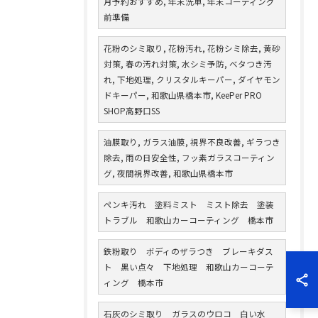
月予約おすすめ, 年末洗車, 年末コーティング
前準備
花粉のシミ取り, 花粉汚れ, 花粉シミ除去, 黄砂
対策, 春の汚れ対策, 水シミ予防, ベタつき汚
れ, 下地処理, クリスタルキーパー, ダイヤモン
ドキーパー, 和歌山県橋本市, KeePer PRO
SHOP高野口SS
油膜取り, ガラス油膜, 視界不良改善, ギラつき
除去, 雨の日安全性, フッ素ガラスコーティン
グ, 夜間視界改善, 和歌山県橋本市
ペンキ汚れ 塗料ミスト ミスト除去 塗装
トラブル 和歌山カーコーティング 橋本市
鉄粉取り ボディのザラつき ブレーキダス
ト 黒い点々 下地処理 和歌山カーコーテ
ィング 橋本市
石灰のシミ取り ガラスのウロコ 白い水