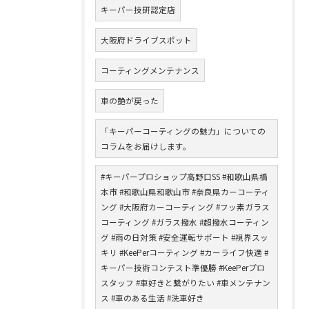
キーパー技研認定店
大阪府ドライブスポット
コーティングメンテナンス
車の艶が戻った
「キーパーコーティングの魅力」についての
コラムをお届けします。
#キーパープロショップ高野口SS #和歌山県橋
本市 #和歌山県和歌山市 #奈良県カーコーティ
ング #大阪府カーコーティング #フッ素ガラス
コーティング #ガラス撥水 #超撥水コーティン
グ #雨の日対策 #安全運転サポート #視界スッ
キリ #KeePerコーティング #カーライフ快適 #
キーパー技術コンテスト準優勝 #KeePerプロ
スタッフ #車好きと繋がりたい #車メンテナン
ス #車のある生活 #洗車好き