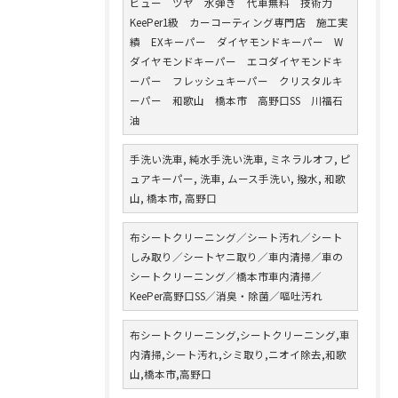
ビュー ツヤ 水弾き 代車無料 技術力
KeePer1級 カーコーティング専門店 施工実
績 EXキーパー ダイヤモンドキーパー W
ダイヤモンドキーパー エコダイヤモンドキ
ーパー フレッシュキーパー クリスタルキ
ーパー 和歌山 橋本市 高野口SS 川福石
油
手洗い洗車, 純水手洗い洗車, ミネラルオフ, ピ
ュアキーパー, 洗車, ムース手洗い, 撥水, 和歌
山, 橋本市, 高野口
布シートクリーニング／シート汚れ／シート
しみ取り／シートヤニ取り／車内清掃／車の
シートクリーニング／橋本市車内清掃／
KeePer高野口SS／消臭・除菌／嘔吐汚れ
布シートクリーニング,シートクリーニング,車
内清掃,シート汚れ,シミ取り,ニオイ除去,和歌
山,橋本市,高野口