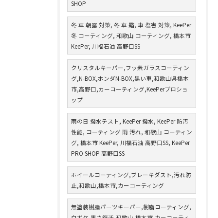
SHOP
冬 車 朝露 対策, 冬 車 霜, 車 塩害 対策, KeePer
冬 コーティング, 和歌山 コーティング, 橋本市
KeePer, 川福石油 高野口SS
クリスタルキーパー,フッ素ガラスコーティン
グ,N-BOX,ホンダN-BOX,黒い車,和歌山県橋本
市,高野口,カーコーティング,KeePerプロショ
ップ
雨の日 撥水テスト, KeePer 撥水, KeePer 防汚
性能, コーティング 雨 汚れ, 和歌山 コーティン
グ, 橋本市 KeePer, 川福石油 高野口SS, KeePer
PRO SHOP 高野口SS
ホイールコーティング,ブレーキダスト,汚れ防
止,和歌山,橋本市,カーコーティング
無塗装樹脂パーツキーパー,樹脂コーティング,
白ボケ,黒さ復活,和歌山,橋本市,カーコーティ