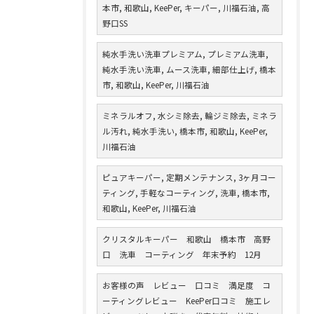
本市, 和歌山, KeePer, キーパー, 川福石油, 高
野口SS
純水手洗い洗車プレミアム, プレミアム洗車,
純水手洗い洗車, ムース洗車, 細部仕上げ, 橋本
市, 和歌山, KeePer, 川福石油
ミネラルオフ, 水シミ除去, 輪ジミ除去, ミネラ
ル汚れ, 純水手洗い, 橋本市, 和歌山, KeePer,
川福石油
ピュアキーパー, 定期メンテナンス, 3ヶ月コー
ティング, 手軽なコーティング, 洗車, 橋本市,
和歌山, KeePer, 川福石油
クリスタルキーパー 和歌山 橋本市 高野
口 洗車 コーティング 年末予約 12月
お客様の声 レビュー 口コミ 満足度 コ
ーティングレビュー KeePer口コミ 施工レ