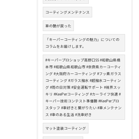
コーティングメンテナンス
車の艶が戻った
「キーパーコーティングの魅力」についての
コラムをお届けします。
#キーパープロショップ高野口SS #和歌山県橋
本市 #和歌山県和歌山市 #奈良県カーコーティ
ング #大阪府カーコーティング #フッ素ガラス
コーティング #ガラス撥水 #超撥水コーティン
グ #雨の日対策 #安全運転サポート #視界スッ
キリ #KeePerコーティング #カーライフ快適 #
キーパー技術コンテスト準優勝 #KeePerプロ
スタッフ #車好きと繋がりたい #車メンテナン
ス #車のある生活 #洗車好き
マット塗装コーティング