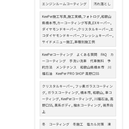
エンジンルームコーティング
汚れ落とし
KeePer施工写真,施工実績,フォトログ,和歌山
県橋本市,カーコーティング写真,EXキーパー,
ダイヤモンドキーパー,クリスタルキーパー,エ
コダイヤモンドキーパー,フレッシュキーパー,
サイドメニュー施工,車種別施工例
KeePerコーティング よくある質問 FAQ カ
ーコーティング 手洗い洗車 代車無料 予
約方法 メンテナンス 和歌山県橋本市 川
福石油 KeePer PRO SHOP 高野口SS
クリスタルキーパー, フッ素ガラスコーティン
グ, ガラスコーティング, 橋本市, 和歌山, 車コ
ーティング, KeePerコーティング, 川福石油, 高
野口SS, 黒系ボディ, 撥水コーティング, 視界向
上
冬 コーティング 冬施工 塩カル対策 凍