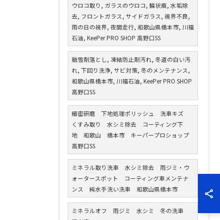
ウロコ取り, ガラスのウロコ, 鱗状痕, 水垢除
去, フロントガラス, サイドガラス, 視界不良,
雨の日の視界, 夜間走行, 和歌山県橋本市, 川福
石油, KeePer PRO SHOP 高野口SS
融雪剤落とし, 凍結防止剤汚れ, 冬道の白い汚
れ, 下回り洗浄, サビ対策, 冬のメンテナンス,
和歌山県橋本市, 川福石油, KeePer PRO SHOP
高野口SS
細密研磨 下地処理ポリッシュ 洗車キズ
くすみ取り 水シミ除去 コーティング下
地 和歌山 橋本市 キーパープロショップ
高野口SS
ミネラル取り洗車 水シミ除去 雨ジミ・ウ
ォータースポット コーティング車メンテナ
ンス 純水手洗い洗車 和歌山県橋本市
ミネラルオフ 雨ジミ 水シミ 冬の洗車