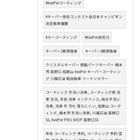
#KeePerコーティング
#キーパー技術コンテスト全日本チャンピオン
決定戦準優勝
#カーコーティング
#KeePer技術力
キーパー1級資格者
キーパー2級資格者
クリスタルキーパー 樹脂パーツキーパー 橋本
市 高野口 和歌山 KeePer キーパーコーティン
グ 川福石油 軽自動車 ツートンカラー
コーティング 手洗い洗車, コーティング車 洗
車 方法, 冬前 洗車 メンテナンス, 純水手洗い
洗車, 洗車 冬 汚れ 落ちにくい, 和歌山 コーテ
ィング, 橋本市 手洗い洗車, 川福石油 高野口
SS, KeePer PRO SHOP 高野口SS
年末 コーティング 予約, コーティング 予約 混