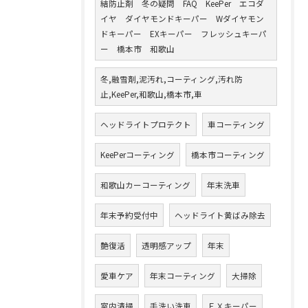
結防止剤 冬の疑問 FAQ KeePer エコダ
イヤ ダイヤモンドキーパー Wダイヤモン
ドキーパー EXキーパー フレッシュキーパ
ー 橋本市 和歌山
冬,融雪剤,泥汚れ,コーティング,汚れ防
止,KeePer,和歌山,橋本市,車
ヘッドライトプロテクト
車コーティング
KeePerコーティング
橋本市コーティング
和歌山カーコーティング
年末洗車
年末予約受付中
ヘッドライト黄ばみ除去
艶復活
透明感アップ
年末
愛車ケア
年末コーティング
大掃除
室内清掃
手洗い洗車
ＥＸキーパー