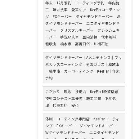
年末 12月予約 コーティング予約 年内施
工 年末洗車 愛車ケア KeePerコーティン
グ EXキーパー ダイヤモンドキーパー W
ダイヤモンドキーパー エコダイヤモンドキ
ーパー クリスタルキーパー フレッシュキ
ーパー 手洗い洗車 室内清掃 代車無料
和歌山 橋本市 高野口SS 川福石油
ダイヤモンドキーパー｜Aメンテナンス｜フッ
素ガラスコーティング｜全面ガラス｜和歌山
｜橋本市｜カーコーティング｜KeePer｜年末
予約
こだわり 理念 技術力 KeePer1級資格者
技術コンテスト準優勝 施工品質 下地処
理 代車無料 安心
体制 コーティング専門店 KeePerコーティ
ング EXキーパー ダイヤモンドキーパー
Wダイヤモンドキーパー エコダイヤモンド