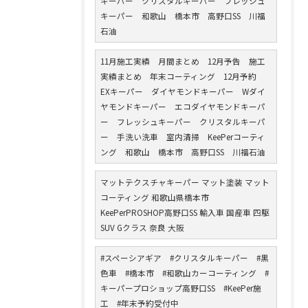
キーパー クリスタルキーパー フレッシュ
キーパー 和歌山 橋本市 高野口SS 川福
石油
11月施工実績 月間まとめ 12月予告 施工
実績まとめ 年末コーティング 12月予約
EXキーパー ダイヤモンドキーパー Wダイ
ヤモンドキーパー エコダイヤモンドキーパ
ー フレッシュキーパー クリスタルキーパ
ー 手洗い洗車 室内清掃 KeePerコーティ
ング 和歌山 橋本市 高野口SS 川福石油
マットテクスチャキーパー マット塗装 マット
コーティング 和歌山県橋本市
KeePerPROSHOP高野口SS 輸入車 国産車 四駆
SUV Gクラス 奈良 大阪
#スペーシアギア #クリスタルキーパー #黒
色車 #橋本市 #和歌山カーコーティング #
キーパープロショップ高野口SS #KeePer施
工 #年末予約受付中