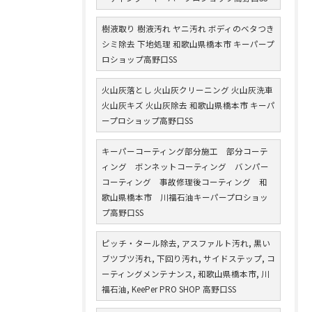
樹液取り 樹液汚れ ヤニ汚れ ボディのベタつき
シミ除去 下地処理 和歌山県橋本市 キーパープ
ロショップ高野口SS
火山灰落とし 火山灰クリーニング 火山灰洗車
火山灰キズ 火山灰除去 和歌山県橋本市 キーパ
ープロショップ高野口SS
キーパーコーティング部分施工 部分コーテ
ィング ボンネットコーティング バンパー
コーティング 事故修理後コーティング 和
歌山県橋本市 川福石油キーパープロショッ
プ高野口SS
ピッチ・タール除去, アスファルト汚れ, 黒い
ブツブツ汚れ, 下回り汚れ, サイドステップ, コ
ーティングメンテナンス, 和歌山県橋本市, 川
福石油, KeePer PRO SHOP 高野口SS