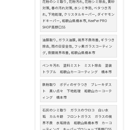
花粉のシミ取り, 花粉汚れ, 花粉シミ除去, 黄砂
対策, 春の汚れ対策, 水シミ予防, ベタつき汚
れ, 下地処理, クリスタルキーパー, ダイヤモン
ドキーパー, 和歌山県橋本市, KeePer PRO
SHOP高野口SS
油膜取り, ガラス油膜, 視界不良改善, ギラつき
除去, 雨の日安全性, フッ素ガラスコーティン
グ, 夜間視界改善, 和歌山県橋本市
ペンキ汚れ 塗料ミスト ミスト除去 塗装
トラブル 和歌山カーコーティング 橋本市
鉄粉取り ボディのザラつき ブレーキダス
ト 黒い点々 下地処理 和歌山カーコーテ
ィング 橋本市
石灰のシミ取り ガラスのウロコ 白い水
垢 カルキ跡 フロントガラス ガラスの視
界不良 水垢除去 和歌山県橋本市 カーコ
ーティング キーパープロショップ高野口SS