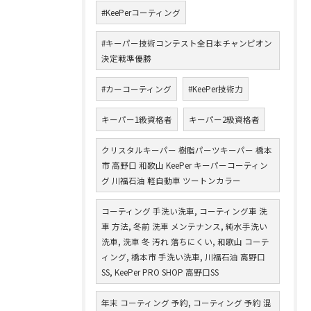
#KeePerコーティング
#キーパー技術コンテスト全日本チャンピオン
決定戦準優勝
#カーコーティング
#KeePer技術力
キーパー1級資格者
キーパー2級資格者
クリスタルキーパー 樹脂パーツキーパー 橋本
市 高野口 和歌山 KeePer キーパーコーティン
グ 川福石油 軽自動車 ツートンカラー
コーティング 手洗い洗車, コーティング車 洗
車 方法, 冬前 洗車 メンテナンス, 純水手洗い
洗車, 洗車 冬 汚れ 落ちにくい, 和歌山 コーテ
ィング, 橋本市 手洗い洗車, 川福石油 高野口
SS, KeePer PRO SHOP 高野口SS
年末 コーティング 予約, コーティング 予約 混