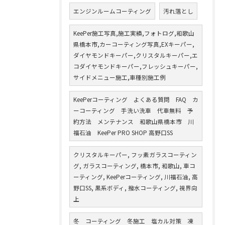
エンジンルームコーティング
汚れ落とし
KeePer施工写真,施工実績,フォトログ,和歌山
県橋本市,カーコーティング写真,EXキーパー,
ダイヤモンドキーパー,クリスタルキーパー,エ
コダイヤモンドキーパー,フレッシュキーパー,
サイドメニュー施工,車種別施工例
KeePerコーティング よくある質問 FAQ カ
ーコーティング 手洗い洗車 代車無料 予
約方法 メンテナンス 和歌山県橋本市 川
福石油 KeePer PRO SHOP 高野口SS
クリスタルキーパー, フッ素ガラスコーティン
グ, ガラスコーティング, 橋本市, 和歌山, 車コ
ーティング, KeePerコーティング, 川福石油, 高
野口SS, 黒系ボディ, 撥水コーティング, 視界向
上
冬 コーティング 冬施工 塩カル対策 凍