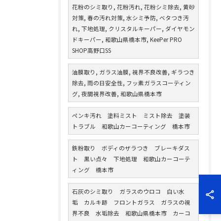
花粉のシミ取り, 花粉汚れ, 花粉シミ除去, 黄砂
対策, 春の汚れ対策, 水シミ予防, ベタつき汚
れ, 下地処理, クリスタルキーパー, ダイヤモン
ドキーパー, 和歌山県橋本市, KeePer PRO
SHOP高野口SS
油膜取り, ガラス油膜, 視界不良改善, ギラつき
除去, 雨の日安全性, フッ素ガラスコーティン
グ, 夜間視界改善, 和歌山県橋本市
ペンキ汚れ 塗料ミスト ミスト除去 塗装
トラブル 和歌山カーコーティング 橋本市
鉄粉取り ボディのザラつき ブレーキダス
ト 黒い点々 下地処理 和歌山カーコーテ
ィング 橋本市
石灰のシミ取り ガラスのウロコ 白い水
垢 カルキ跡 フロントガラス ガラスの視
界不良 水垢除去 和歌山県橋本市 カーコ