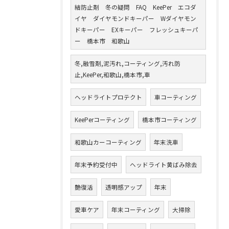
結防止剤 冬の疑問 FAQ KeePer エコダ
イヤ ダイヤモンドキーパー Wダイヤモン
ドキーパー EXキーパー フレッシュキーパ
ー 橋本市 和歌山
冬,融雪剤,泥汚れ,コーティング,汚れ防
止,KeePer,和歌山,橋本市,車
ヘッドライトプロテクト
車コーティング
KeePerコーティング
橋本市コーティング
和歌山カーコーティング
年末洗車
年末予約受付中
ヘッドライト黄ばみ除去
艶復活
透明感アップ
年末
愛車ケア
年末コーティング
大掃除