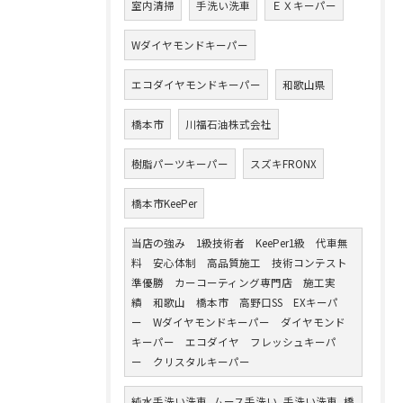
室内清掃
手洗い洗車
ＥＸキーパー
Wダイヤモンドキーパー
エコダイヤモンドキーパー
和歌山県
橋本市
川福石油株式会社
樹脂パーツキーパー
スズキFRONX
橋本市KeePer
当店の強み 1級技術者 KeePer1級 代車無
料 安心体制 高品質施工 技術コンテスト
準優勝 カーコーティング専門店 施工実
績 和歌山 橋本市 高野口SS EXキーパ
ー Wダイヤモンドキーパー ダイヤモンド
キーパー エコダイヤ フレッシュキーパ
ー クリスタルキーパー
純水手洗い洗車, ムース手洗い, 手洗い洗車, 橋