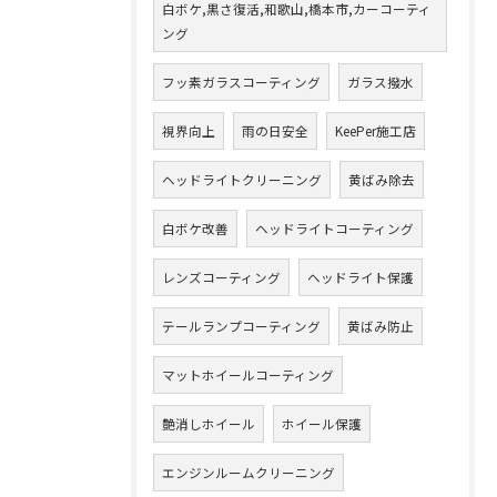
白ボケ,黒さ復活,和歌山,橋本市,カーコーティ
ング
フッ素ガラスコーティング
ガラス撥水
視界向上
雨の日安全
KeePer施工店
ヘッドライトクリーニング
黄ばみ除去
白ボケ改善
ヘッドライトコーティング
レンズコーティング
ヘッドライト保護
テールランプコーティング
黄ばみ防止
マットホイールコーティング
艶消しホイール
ホイール保護
エンジンルームクリーニング