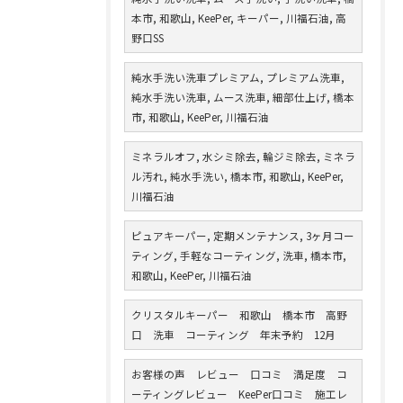
本市, 和歌山, KeePer, キーパー, 川福石油, 高
野口SS
純水手洗い洗車プレミアム, プレミアム洗車,
純水手洗い洗車, ムース洗車, 細部仕上げ, 橋本
市, 和歌山, KeePer, 川福石油
ミネラルオフ, 水シミ除去, 輪ジミ除去, ミネラ
ル汚れ, 純水手洗い, 橋本市, 和歌山, KeePer,
川福石油
ピュアキーパー, 定期メンテナンス, 3ヶ月コー
ティング, 手軽なコーティング, 洗車, 橋本市,
和歌山, KeePer, 川福石油
クリスタルキーパー 和歌山 橋本市 高野
口 洗車 コーティング 年末予約 12月
お客様の声 レビュー 口コミ 満足度 コ
ーティングレビュー KeePer口コミ 施工レ