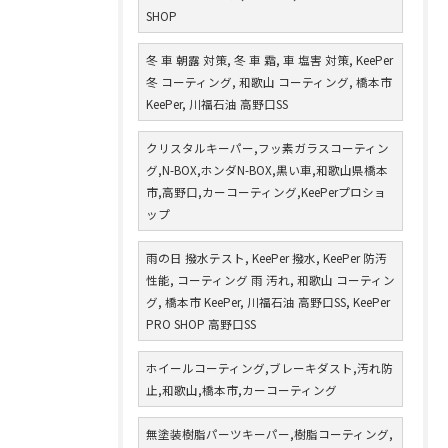
SHOP
冬 車 朝露 対策, 冬 車 霜, 車 塩害 対策, KeePer
冬 コーティング, 和歌山 コーティング, 橋本市
KeePer, 川福石油 高野口SS
クリスタルキーパー,フッ素ガラスコーティン
グ,N-BOX,ホンダN-BOX,黒い車,和歌山県橋本
市,高野口,カーコーティング,KeePerプロショ
ップ
雨の日 撥水テスト, KeePer 撥水, KeePer 防汚
性能, コーティング 雨 汚れ, 和歌山 コーティン
グ, 橋本市 KeePer, 川福石油 高野口SS, KeePer
PRO SHOP 高野口SS
ホイールコーティング,ブレーキダスト,汚れ防
止,和歌山,橋本市,カーコーティング
無塗装樹脂パーツキーパー,樹脂コーティング,