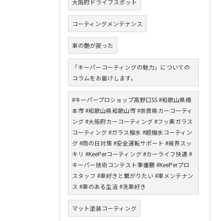
大阪府ドライブスポット
コーティングメンテナンス
車の艶が戻った
「キーパーコーティングの魅力」についての
コラムをお届けします。
#キーパープロショップ高野口SS #和歌山県橋
本市 #和歌山県和歌山市 #奈良県カーコーティ
ング #大阪府カーコーティング #フッ素ガラス
コーティング #ガラス撥水 #超撥水コーティン
グ #雨の日対策 #安全運転サポート #視界スッ
キリ #KeePerコーティング #カーライフ快適 #
キーパー技術コンテスト準優勝 #KeePerプロ
スタッフ #車好きと繋がりたい #車メンテナン
ス #車のある生活 #洗車好き
マット塗装コーティング