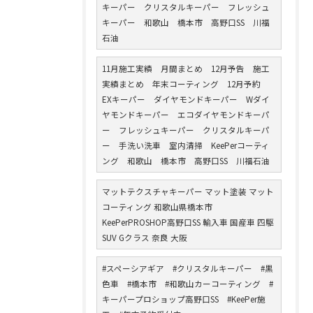
キーパー クリスタルキーパー フレッシュ
キーパー 和歌山 橋本市 高野口SS 川福
石油
11月施工実績 月間まとめ 12月予告 施工
実績まとめ 年末コーティング 12月予約
EXキーパー ダイヤモンドキーパー Wダイ
ヤモンドキーパー エコダイヤモンドキーパ
ー フレッシュキーパー クリスタルキーパ
ー 手洗い洗車 室内清掃 KeePerコーティ
ング 和歌山 橋本市 高野口SS 川福石油
マットテクスチャキーパー マット塗装 マット
コーティング 和歌山県橋本市
KeePerPROSHOP高野口SS 輸入車 国産車 四駆
SUV Gクラス 奈良 大阪
#スペーシアギア #クリスタルキーパー #黒
色車 #橋本市 #和歌山カーコーティング #
キーパープロショップ高野口SS #KeePer施