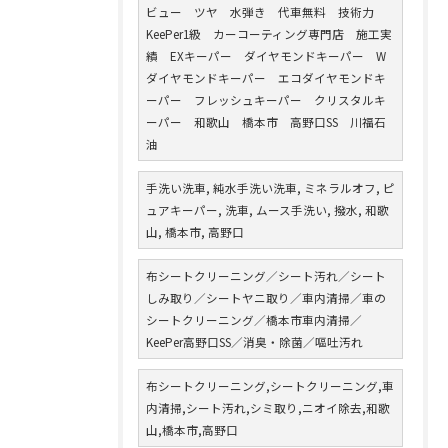
ビュー ツヤ 水弾き 代車無料 技術力
KeePer1級 カーコーティング専門店 施工実
績 EXキーパー ダイヤモンドキーパー W
ダイヤモンドキーパー エコダイヤモンドキ
ーパー フレッシュキーパー クリスタルキ
ーパー 和歌山 橋本市 高野口SS 川福石
油
手洗い洗車, 純水手洗い洗車, ミネラルオフ, ピ
ュアキーパー, 洗車, ムース手洗い, 撥水, 和歌
山, 橋本市, 高野口
布シートクリーニング／シート汚れ／シート
しみ取り／シートヤニ取り／車内清掃／車の
シートクリーニング／橋本市車内清掃／
KeePer高野口SS／消臭・除菌／嘔吐汚れ
布シートクリーニング,シートクリーニング,車
内清掃,シート汚れ,シミ取り,ニオイ除去,和歌
山,橋本市,高野口