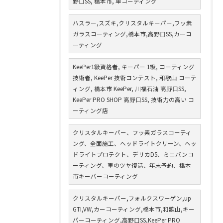
野口SS, 橋本市, 車コーティング
ハスラー,スズキ,クリスタルキーパー,フッ素
ガラスコーティング,橋本市,高野口SS,カーコ
ーティング
KeePer1級資格者, キーパー 1級, コーティング
技術者, KeePer 技術コンテスト, 和歌山 コーテ
ィング, 橋本市 KeePer, 川福石油 高野口SS,
KeePer PRO SHOP 高野口SS, 技術力の高い コ
ーティング店
クリスタルキーパー、フッ素ガラスコーティ
ング、全面施工、ヘッドライトクリーン、ヘッ
ドライトプロテクト、デリカD5、ミニバンコ
ーティング、車のツヤ復活、年末予約、橋本
市キーパーコーティング
クリスタルキーパー,フォルクスワーゲン,up
GTI,VW,カーコーティング,橋本市,和歌山,キー
パーコーティング,高野口SS,KeePer PRO