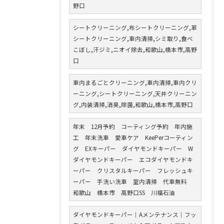
野口
シートクリーニング,布シートクリーニング,革
シートクリーニング,車内清掃,シミ取り,食べ
こぼし,汗ジミ,ニオイ除去,和歌山,橋本市,高野
口
車内まるごとクリーニング,車内清掃,車内クリ
ーニング,シートクリーニング,天井クリーニン
グ,内装清掃,消臭,除菌,和歌山,橋本市,高野口
年末 12月予約 コーティング予約 年内施
工 年末洗車 愛車ケア KeePerコーティン
グ EXキーパー ダイヤモンドキーパー W
ダイヤモンドキーパー エコダイヤモンドキ
ーパー クリスタルキーパー フレッシュキ
ーパー 手洗い洗車 室内清掃 代車無料
和歌山 橋本市 高野口SS 川福石油
ダイヤモンドキーパー｜Aメンテナンス｜フッ