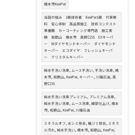
橋本市KeePer
当店の強み 1級技術者 KeePer1級 代車無
料 安心体制 高品質施工 技術コンテスト
準優勝 カーコーティング専門店 施工実
績 和歌山 橋本市 高野口SS EXキーパ
ー Wダイヤモンドキーパー ダイヤモンド
キーパー エコダイヤ フレッシュキーパ
ー クリスタルキーパー
純水手洗い洗車, ムース手洗い, 手洗い洗車, 橋
本市, 和歌山, KeePer, キーパー, 川福石油, 高
野口SS
純水手洗い洗車プレミアム, プレミアム洗車,
純水手洗い洗車, ムース洗車, 細部仕上げ, 橋本
市, 和歌山, KeePer, 川福石油
ミネラルオフ, 水シミ除去, 輪ジミ除去, ミネラ
ル汚れ, 純水手洗い, 橋本市, 和歌山, KeePer,