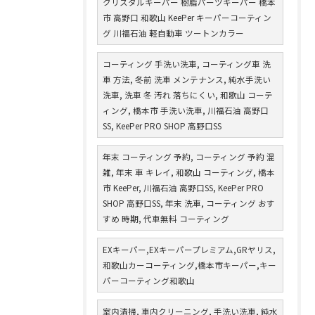
クリスタルキーパー 樹脂パーツキーパー 橋本
市 高野口 和歌山 KeePer キーパーコーティン
グ 川福石油 軽自動車 ツートンカラー
コーティング 手洗い洗車, コーティング車 洗
車 方法, 冬前 洗車 メンテナンス, 純水手洗い
洗車, 洗車 冬 汚れ 落ちにくい, 和歌山 コーテ
ィング, 橋本市 手洗い洗車, 川福石油 高野口
SS, KeePer PRO SHOP 高野口SS
年末 コーティング 予約, コーティング 予約 混
雑, 年末 車 キレイ, 和歌山 コーティング, 橋本
市 KeePer, 川福石油 高野口SS, KeePer PRO
SHOP 高野口SS, 年末 洗車, コーティング おす
すめ 時期, 代車無料 コーティング
EXキーパー,EXキーパープレミアム,GRヤリス,
和歌山カーコーティング,橋本市キーパー,キー
パーコーティング和歌山
室内清掃, 車内クリーニング, 手洗い洗車, 純水