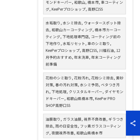
モンドキーパー, 和歌山, 橋本市, 車コーティン
グ, KeePerプロショップ, 高野口SS
水垢取り, 水シミ除去, ウォータースポット除
去, 和歌山カーコーティング, 橋本市カーコー
ティング, 下地処理専門店, コーティング前の
下地作り, 水垢リセット, 車のシミ取り,
KeePerプロショップ, 高野口SS, 川福石油, 12
月予約おすすめ, 年末洗車, 年末コーティング
前準備
花粉のシミ取り, 花粉汚れ, 花粉シミ除去, 黄砂
対策, 春の汚れ対策, 水シミ予防, ベタつき汚
れ, 下地処理, クリスタルキーパー, ダイヤモン
ドキーパー, 和歌山県橋本市, KeePer PRO
SHOP高野口SS
油膜取り, ガラス油膜, 視界不良改善, ギラつき
除去, 雨の日安全性, フッ素ガラスコーティン
グ, 夜間視界改善, 和歌山県橋本市