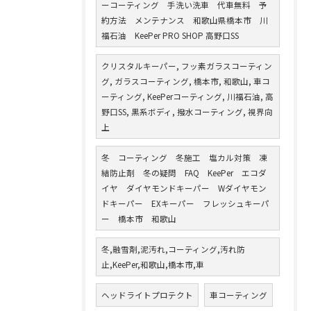
ーコーティング 手洗い洗車 代車無料 予
約方法 メンテナンス 和歌山県橋本市 川
福石油 KeePer PRO SHOP 高野口SS
クリスタルキーパー, フッ素ガラスコーティン
グ, ガラスコーティング, 橋本市, 和歌山, 車コ
ーティング, KeePerコーティング, 川福石油, 高
野口SS, 黒系ボディ, 撥水コーティング, 視界向
上
冬 コーティング 冬施工 塩カル対策 凍
結防止剤 冬の疑問 FAQ KeePer エコダ
イヤ ダイヤモンドキーパー Wダイヤモン
ドキーパー EXキーパー フレッシュキーパ
ー 橋本市 和歌山
冬,融雪剤,泥汚れ,コーティング,汚れ防
止,KeePer,和歌山,橋本市,車
ヘッドライトプロテクト
車コーティング