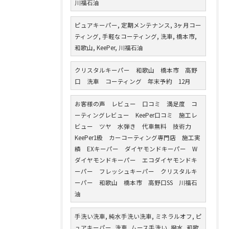
川福石油
ピュアキーパー, 定期メンテナンス, 3ヶ月コー
ティング, 手軽なコーティング, 洗車, 橋本市,
和歌山, KeePer, 川福石油
クリスタルキーパー 和歌山 橋本市 高野
口 洗車 コーティング 年末予約 12月
お客様の声 レビュー 口コミ 満足度 コ
ーティングレビュー KeePer口コミ 施工レ
ビュー ツヤ 水弾き 代車無料 技術力
KeePer1級 カーコーティング専門店 施工実
績 EXキーパー ダイヤモンドキーパー W
ダイヤモンドキーパー エコダイヤモンドキ
ーパー フレッシュキーパー クリスタルキ
ーパー 和歌山 橋本市 高野口SS 川福石
油
手洗い洗車, 純水手洗い洗車, ミネラルオフ, ピ
ュアキーパー, 洗車, ムース手洗い, 撥水, 和歌