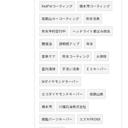
KeePerコーティング
橋本市コーティング
和歌山カーコーティング
年末洗車
年末予約受付中
ヘッドライト黄ばみ除去
艶復活
透明感アップ
年末
愛車ケア
年末コーティング
大掃除
室内清掃
手洗い洗車
ＥＸキーパー
Wダイヤモンドキーパー
エコダイヤモンドキーパー
和歌山県
橋本市
川福石油株式会社
樹脂パーツキーパー
スズキFRONX