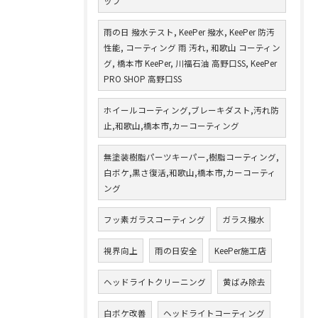
ップ
雨の日 撥水テスト, KeePer 撥水, KeePer 防汚
性能, コーティング 雨 汚れ, 和歌山 コーティン
グ, 橋本市 KeePer, 川福石油 高野口SS, KeePer
PRO SHOP 高野口SS
ホイールコーティング,ブレーキダスト,汚れ防
止,和歌山,橋本市,カーコーティング
無塗装樹脂パーツキーパー,樹脂コーティング,
白ボケ,黒さ復活,和歌山,橋本市,カーコーティ
ング
フッ素ガラスコーティング
ガラス撥水
視界向上
雨の日安全
KeePer施工店
ヘッドライトクリーニング
黄ばみ除去
白ボケ改善
ヘッドライトコーティング