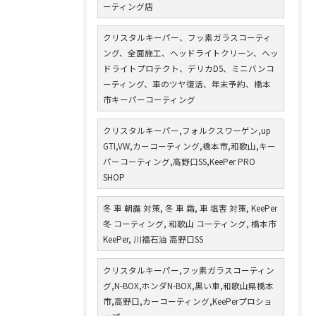
ーティング店
クリスタルキーパー、フッ素ガラスコーティ
ング、全面施工、ヘッドライトクリーン、ヘッ
ドライトプロテクト、デリカD5、ミニバンコ
ーティング、車のツヤ復活、年末予約、橋本
市キーパーコーティング
クリスタルキーパー,フォルクスワーゲン,up
GTI,VW,カーコーティング,橋本市,和歌山,キー
パーコーティング,高野口SS,KeePer PRO
SHOP
冬 車 朝露 対策, 冬 車 霜, 車 塩害 対策, KeePer
冬 コーティング, 和歌山 コーティング, 橋本市
KeePer, 川福石油 高野口SS
クリスタルキーパー,フッ素ガラスコーティン
グ,N-BOX,ホンダN-BOX,黒い車,和歌山県橋本
市,高野口,カーコーティング,KeePerプロショ