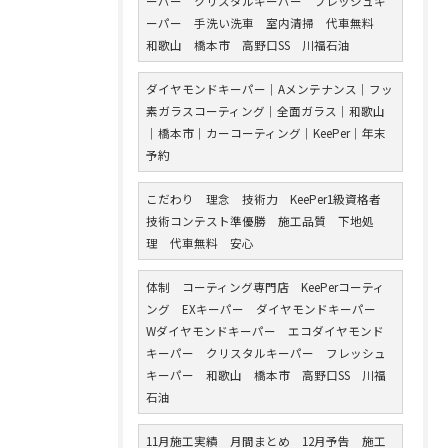
ーパー クリスタルキーパー フレッシュキ
ーパー 手洗い洗車 室内清掃 代車無料
和歌山 橋本市 高野口SS 川福石油
ダイヤモンドキーパー｜Aメンテナンス｜フッ
素ガラスコーティング｜全面ガラス｜和歌山
｜橋本市｜カーコーティング｜KeePer｜年末
予約
こだわり 理念 技術力 KeePer1級資格者
技術コンテスト準優勝 施工品質 下地処
理 代車無料 安心
体制 コーティング専門店 KeePerコーティ
ング EXキーパー ダイヤモンドキーパー
Wダイヤモンドキーパー エコダイヤモンド
キーパー クリスタルキーパー フレッシュ
キーパー 和歌山 橋本市 高野口SS 川福
石油
11月施工実績 月間まとめ 12月予告 施工