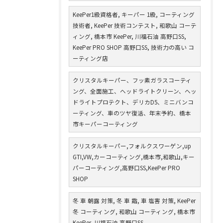
KeePer1級資格者, キーパー 1級, コーティング
技術者, KeePer 技術コンテスト, 和歌山 コーテ
ィング, 橋本市 KeePer, 川福石油 高野口SS,
KeePer PRO SHOP 高野口SS, 技術力の高い コ
ーティング店
クリスタルキーパー、フッ素ガラスコーティ
ング、全面施工、ヘッドライトクリーン、ヘッ
ドライトプロテクト、デリカD5、ミニバンコ
ーティング、車のツヤ復活、年末予約、橋本
市キーパーコーティング
クリスタルキーパー,フォルクスワーゲン,up
GTI,VW,カーコーティング,橋本市,和歌山,キー
パーコーティング,高野口SS,KeePer PRO
SHOP
冬 車 朝露 対策, 冬 車 霜, 車 塩害 対策, KeePer
冬 コーティング, 和歌山 コーティング, 橋本市
KeePer, 川福石油 高野口SS