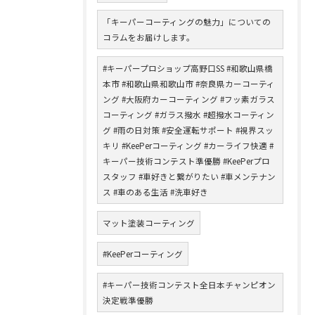
「キーパーコーティングの魅力」についての
コラムをお届けします。
#キーパープロショップ高野口SS #和歌山県橋
本市 #和歌山県和歌山市 #奈良県カーコーティ
ング #大阪府カーコーティング #フッ素ガラス
コーティング #ガラス撥水 #超撥水コーティン
グ #雨の日対策 #安全運転サポート #視界スッ
キリ #KeePerコーティング #カーライフ快適 #
キーパー技術コンテスト準優勝 #KeePerプロ
スタッフ #車好きと繋がりたい #車メンテナン
ス #車のある生活 #洗車好き
マット塗装コーティング
#KeePerコーティング
#キーパー技術コンテスト全日本チャンピオン
決定戦準優勝