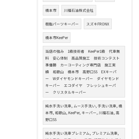
橋本市
川福石油株式会社
樹脂パーツキーパー
スズキFRONX
橋本市KeePer
当店の強み 1級技術者 KeePer1級 代車無
料 安心体制 高品質施工 技術コンテスト
準優勝 カーコーティング専門店 施工実
績 和歌山 橋本市 高野口SS EXキーパ
ー Wダイヤモンドキーパー ダイヤモンド
キーパー エコダイヤ フレッシュキーパ
ー クリスタルキーパー
純水手洗い洗車, ムース手洗い, 手洗い洗車, 橋
本市, 和歌山, KeePer, キーパー, 川福石油, 高
野口SS
純水手洗い洗車プレミアム, プレミアム洗車,