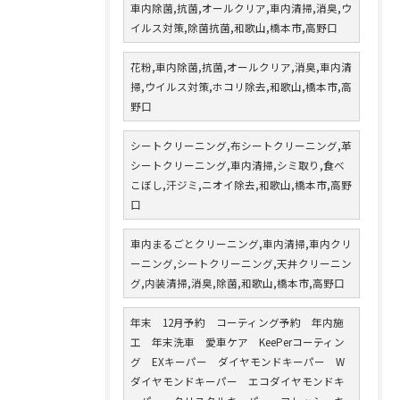
車内除菌,抗菌,オールクリア,車内清掃,消臭,ウ
イルス対策,除菌抗菌,和歌山,橋本市,高野口
花粉,車内除菌,抗菌,オールクリア,消臭,車内清
掃,ウイルス対策,ホコリ除去,和歌山,橋本市,高
野口
シートクリーニング,布シートクリーニング,革
シートクリーニング,車内清掃,シミ取り,食べ
こぼし,汗ジミ,ニオイ除去,和歌山,橋本市,高野
口
車内まるごとクリーニング,車内清掃,車内クリ
ーニング,シートクリーニング,天井クリーニン
グ,内装清掃,消臭,除菌,和歌山,橋本市,高野口
年末 12月予約 コーティング予約 年内施
工 年末洗車 愛車ケア KeePerコーティン
グ EXキーパー ダイヤモンドキーパー W
ダイヤモンドキーパー エコダイヤモンドキ