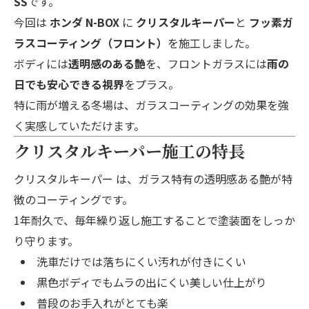
SS
です。
今回は
ホンダ N-BOX
に
クリスタルキーパー
と
フッ素ガ
ラスコーティング（フロント）
を施工しました。
ボディには
透明感のある艶
を、フロントガラスには
雨の
日でも安心できる視界
をプラス。
特に雨が増える冬場は、ガラスコーティングの効果を強
く実感していただけます。
クリスタルキーパー施工の特長
クリスタルキーパー
は、ガラス特有の透明感ある艶が特
徴のコーティングです。
1年耐久で、毎年繰り返し施工することで塗装面をしっか
り守ります。
洗車だけでは落ちにくい汚れが付きにくい
黒色ボディでもムラの出にくい美しい仕上がり
普段のお手入れがとても楽