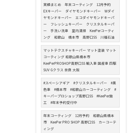
実績まとめ 年末コーティング 12月予約
EXキーパー ダイヤモンドキーパー Wダイ
ヤモンドキーパー エコダイヤモンドキーパ
ー フレッシュキーパー クリスタルキーパ
ー 手洗い洗車 室内清掃 KeePerコーティ
ング 和歌山 橋本市 高野口SS 川福石油
マットテクスチャキーパー マット塗装 マット
コーティング 和歌山県橋本市
KeePerPROSHOP高野口SS 輸入車 国産車 四駆
SUV Gクラス 奈良 大阪
#スペーシアギア #クリスタルキーパー #黒
色車 #橋本市 #和歌山カーコーティング #
キーパープロショップ高野口SS #KeePer施
工 #年末予約受付中
年末コーティング 12月予約 和歌山県橋本
市 KeePer PRO SHOP 高野口SS カーコーテ
ィング