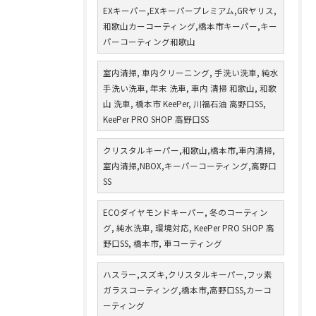
EXキーパー,EXキーパープレミアム,GRヤリス,
和歌山カーコーティング,橋本市キーパー,キー
パーコーティング和歌山
室内清掃, 車内クリーニング, 手洗い洗車, 純水
手洗い洗車, 年末 洗車, 車内 清掃 和歌山, 和歌
山 洗車, 橋本市 KeePer, 川福石油 高野口SS,
KeePer PRO SHOP 高野口SS
クリスタルキーパー,和歌山,橋本市,車内清掃,
室内清掃,NBOX,キーパーコーティング,高野口
SS
ECOダイヤモンドキーパー, 冬のコーティン
グ, 純水洗車, 環境対応, KeePer PRO SHOP 高
野口SS, 橋本市, 車コーティング
ハスラー,スズキ,クリスタルキーパー,フッ素
ガラスコーティング,橋本市,高野口SS,カーコ
ーティング