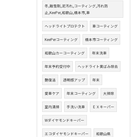
冬,融雪剤,泥汚れ,コーティング,汚れ防
止,KeePer,和歌山,橋本市,車
ヘッドライトプロテクト
車コーティング
KeePerコーティング
橋本市コーティング
和歌山カーコーティング
年末洗車
年末予約受付中
ヘッドライト黄ばみ除去
艶復活
透明感アップ
年末
愛車ケア
年末コーティング
大掃除
室内清掃
手洗い洗車
ＥＸキーパー
Wダイヤモンドキーパー
エコダイヤモンドキーパー
和歌山県