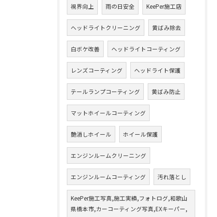
視界向上
雨の日安全
KeePer施工店
ヘッドライトクリーニング
黄ばみ除去
白ボケ改善
ヘッドライトコーティング
レンズコーティング
ヘッドライト保護
テールランプコーティング
黄ばみ防止
マットホイールコーティング
艶消しホイール
ホイール保護
エンジンルームクリーニング
エンジンルームコーティング
汚れ落とし
KeePer施工写真,施工実績,フォトログ,和歌山
県橋本市,カーコーティング写真,EXキーパー,