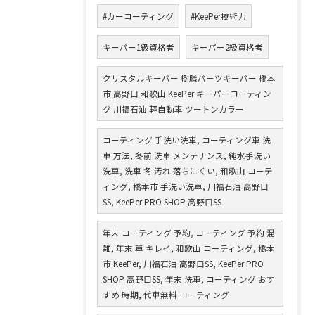
#カーコーティング
#KeePer技術力
キーパー1級資格者
キーパー2級資格者
クリスタルキーパー 樹脂パーツキーパー 橋本
市 高野口 和歌山 KeePer キーパーコーティン
グ 川福石油 軽自動車 ツートンカラー
コーティング 手洗い洗車, コーティング車 洗
車 方法, 冬前 洗車 メンテナンス, 純水手洗い
洗車, 洗車 冬 汚れ 落ちにくい, 和歌山 コーテ
ィング, 橋本市 手洗い洗車, 川福石油 高野口
SS, KeePer PRO SHOP 高野口SS
年末 コーティング 予約, コーティング 予約 混
雑, 年末 車 キレイ, 和歌山 コーティング, 橋本
市 KeePer, 川福石油 高野口SS, KeePer PRO
SHOP 高野口SS, 年末 洗車, コーティング おす
すめ 時期, 代車無料 コーティング