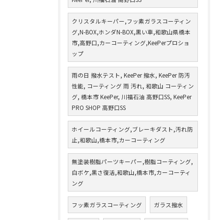
クリスタルキーパー,フッ素ガラスコーティン
グ,N-BOX,ホンダN-BOX,黒い車,和歌山県橋本
市,高野口,カーコーティング,KeePerプロショ
ップ
雨の日 撥水テスト, KeePer 撥水, KeePer 防汚
性能, コーティング 雨 汚れ, 和歌山 コーティン
グ, 橋本市 KeePer, 川福石油 高野口SS, KeePer
PRO SHOP 高野口SS
ホイールコーティング,ブレーキダスト,汚れ防
止,和歌山,橋本市,カーコーティング
無塗装樹脂パーツキーパー,樹脂コーティング,
白ボケ,黒さ復活,和歌山,橋本市,カーコーティ
ング
フッ素ガラスコーティング
ガラス撥水