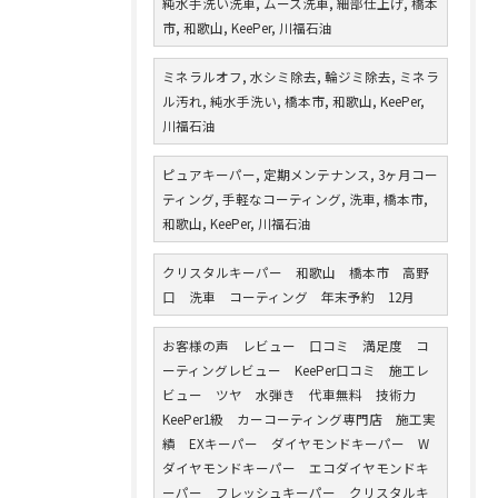
純水手洗い洗車, ムース洗車, 細部仕上げ, 橋本
市, 和歌山, KeePer, 川福石油
ミネラルオフ, 水シミ除去, 輪ジミ除去, ミネラ
ル汚れ, 純水手洗い, 橋本市, 和歌山, KeePer,
川福石油
ピュアキーパー, 定期メンテナンス, 3ヶ月コー
ティング, 手軽なコーティング, 洗車, 橋本市,
和歌山, KeePer, 川福石油
クリスタルキーパー 和歌山 橋本市 高野
口 洗車 コーティング 年末予約 12月
お客様の声 レビュー 口コミ 満足度 コ
ーティングレビュー KeePer口コミ 施工レ
ビュー ツヤ 水弾き 代車無料 技術力
KeePer1級 カーコーティング専門店 施工実
績 EXキーパー ダイヤモンドキーパー W
ダイヤモンドキーパー エコダイヤモンドキ
ーパー フレッシュキーパー クリスタルキ