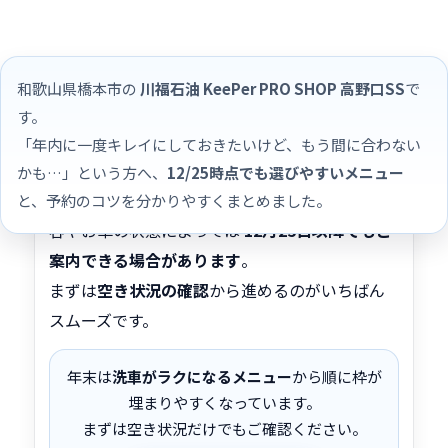
和歌山県橋本市の
川福石油 KeePer PRO SHOP 高野口SS
で
す。
結論：12/25でも「内容次第」でご案内でき
「年内に一度キレイにしておきたいけど、もう間に合わない
る場合があります
かも…」という方へ、
12/25時点でも選びやすいメニュー
年末は予約が集中しやすい時期ですが、施工内
と、予約のコツを分かりやすくまとめました。
容やお車の状態によっては
12月25日以降でもご
案内できる場合があります
。
まずは
空き状況の確認
から進めるのがいちばん
スムーズです。
年末は
洗車がラクになるメニュー
から順に枠が
埋まりやすくなっています。
まずは空き状況だけでもご確認ください。