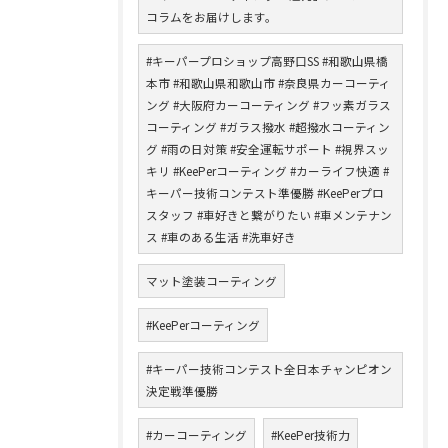
コラムをお届けします。
#キーパープロショップ高野口SS #和歌山県橋
本市 #和歌山県和歌山市 #奈良県カーコーティ
ング #大阪府カーコーティング #フッ素ガラス
コーティング #ガラス撥水 #超撥水コーティン
グ #雨の日対策 #安全運転サポート #視界スッ
キリ #KeePerコーティング #カーライフ快適 #
キーパー技術コンテスト準優勝 #KeePerプロ
スタッフ #車好きと繋がりたい #車メンテナン
ス #車のある生活 #洗車好き
マット塗装コーティング
#KeePerコーティング
#キーパー技術コンテスト全日本チャンピオン
決定戦準優勝
#カーコーティング
#KeePer技術力