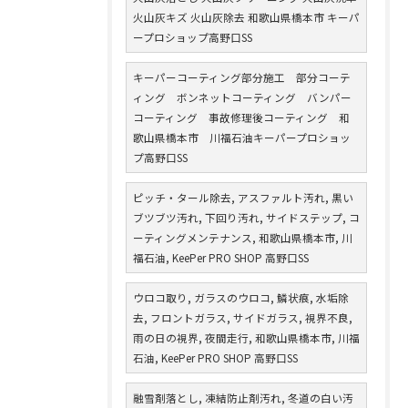
火山灰キズ 火山灰除去 和歌山県橋本市 キーパ
ープロショップ高野口SS
キーパーコーティング部分施工 部分コーテ
ィング ボンネットコーティング バンパー
コーティング 事故修理後コーティング 和
歌山県橋本市 川福石油キーパープロショッ
プ高野口SS
ピッチ・タール除去, アスファルト汚れ, 黒い
ブツブツ汚れ, 下回り汚れ, サイドステップ, コ
ーティングメンテナンス, 和歌山県橋本市, 川
福石油, KeePer PRO SHOP 高野口SS
ウロコ取り, ガラスのウロコ, 鱗状痕, 水垢除
去, フロントガラス, サイドガラス, 視界不良,
雨の日の視界, 夜間走行, 和歌山県橋本市, 川福
石油, KeePer PRO SHOP 高野口SS
融雪剤落とし, 凍結防止剤汚れ, 冬道の白い汚