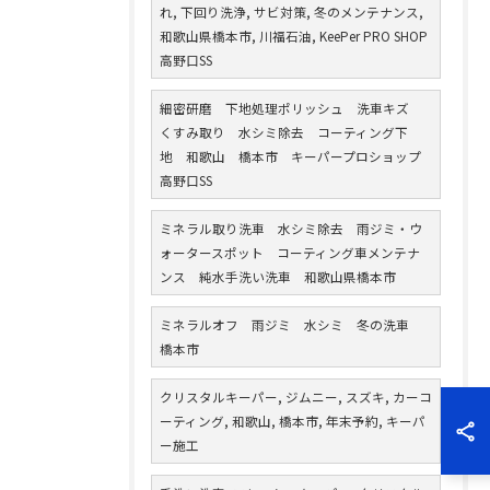
れ, 下回り洗浄, サビ対策, 冬のメンテナンス,
和歌山県橋本市, 川福石油, KeePer PRO SHOP
高野口SS
細密研磨 下地処理ポリッシュ 洗車キズ
くすみ取り 水シミ除去 コーティング下
地 和歌山 橋本市 キーパープロショップ
高野口SS
ミネラル取り洗車 水シミ除去 雨ジミ・ウ
ォータースポット コーティング車メンテナ
ンス 純水手洗い洗車 和歌山県橋本市
ミネラルオフ 雨ジミ 水シミ 冬の洗車
橋本市
クリスタルキーパー, ジムニー, スズキ, カーコ
ーティング, 和歌山, 橋本市, 年末予約, キーパ
ー施工