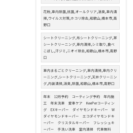
花粉,車内除菌,抗菌,オールクリア,消臭,車内清
掃,ウイルス対策,ホコリ除去,和歌山,橋本市,高
野口
シートクリーニング,布シートクリーニング,革
シートクリーニング,車内清掃,シミ取り,食べ
こぼし,汗ジミ,ニオイ除去,和歌山,橋本市,高野
口
車内まるごとクリーニング,車内清掃,車内クリ
ーニング,シートクリーニング,天井クリーニン
グ,内装清掃,消臭,除菌,和歌山,橋本市,高野口
年末 12月予約 コーティング予約 年内施
工 年末洗車 愛車ケア KeePerコーティン
グ EXキーパー ダイヤモンドキーパー W
ダイヤモンドキーパー エコダイヤモンドキ
ーパー クリスタルキーパー フレッシュキ
ーパー 手洗い洗車 室内清掃 代車無料