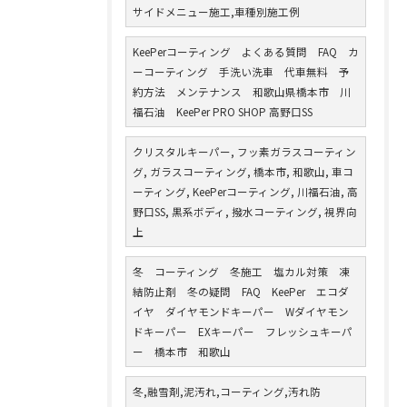
サイドメニュー施工,車種別施工例
KeePerコーティング よくある質問 FAQ カ
ーコーティング 手洗い洗車 代車無料 予
約方法 メンテナンス 和歌山県橋本市 川
福石油 KeePer PRO SHOP 高野口SS
クリスタルキーパー, フッ素ガラスコーティン
グ, ガラスコーティング, 橋本市, 和歌山, 車コ
ーティング, KeePerコーティング, 川福石油, 高
野口SS, 黒系ボディ, 撥水コーティング, 視界向
上
冬 コーティング 冬施工 塩カル対策 凍
結防止剤 冬の疑問 FAQ KeePer エコダ
イヤ ダイヤモンドキーパー Wダイヤモン
ドキーパー EXキーパー フレッシュキーパ
ー 橋本市 和歌山
冬,融雪剤,泥汚れ,コーティング,汚れ防