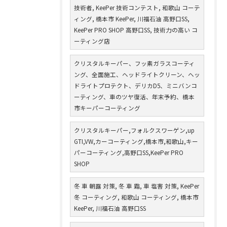
技術者, KeePer 技術コンテスト, 和歌山 コーテ
ィング, 橋本市 KeePer, 川福石油 高野口SS,
KeePer PRO SHOP 高野口SS, 技術力の高い コ
ーティング店
クリスタルキーパー、フッ素ガラスコーティ
ング、全面施工、ヘッドライトクリーン、ヘッ
ドライトプロテクト、デリカD5、ミニバンコ
ーティング、車のツヤ復活、年末予約、橋本
市キーパーコーティング
クリスタルキーパー,フォルクスワーゲン,up
GTI,VW,カーコーティング,橋本市,和歌山,キー
パーコーティング,高野口SS,KeePer PRO
SHOP
冬 車 朝露 対策, 冬 車 霜, 車 塩害 対策, KeePer
冬 コーティング, 和歌山 コーティング, 橋本市
KeePer, 川福石油 高野口SS