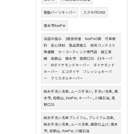
樹脂パーツキーパー
スズキFRONX
橋本市KeePer
当店の強み 1級技術者 KeePer1級 代車無
料 安心体制 高品質施工 技術コンテスト
準優勝 カーコーティング専門店 施工実
績 和歌山 橋本市 高野口SS EXキーパ
ー Wダイヤモンドキーパー ダイヤモンド
キーパー エコダイヤ フレッシュキーパ
ー クリスタルキーパー
純水手洗い洗車, ムース手洗い, 手洗い洗車, 橋
本市, 和歌山, KeePer, キーパー, 川福石油, 高
野口SS
純水手洗い洗車プレミアム, プレミアム洗車,
純水手洗い洗車, ムース洗車, 細部仕上げ, 橋本
市, 和歌山, KeePer, 川福石油