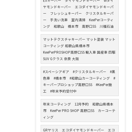
EXキーパー ダイヤモンドキーパー Wダイ
ヤモンドキーパー エコダイヤモンドキーパ
ー フレッシュキーパー クリスタルキーパ
ー 手洗い洗車 室内清掃 KeePerコーティ
ング 和歌山 橋本市 高野口SS 川福石油
マットテクスチャキーパー マット塗装 マット
コーティング 和歌山県橋本市
KeePerPROSHOP高野口SS 輸入車 国産車 四駆
SUV Gクラス 奈良 大阪
#スペーシアギア #クリスタルキーパー #黒
色車 #橋本市 #和歌山カーコーティング #
キーパープロショップ高野口SS #KeePer施
工 #年末予約受付中
年末コーティング 12月予約 和歌山県橋本
市 KeePer PRO SHOP 高野口SS カーコーテ
ィング
GRヤリス エコダイヤモンドキーパー エコ