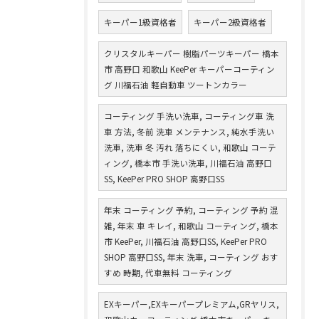
キーパー1級資格者
キーパー2級資格者
クリスタルキーパー 樹脂パーツキーパー 橋本
市 高野口 和歌山 KeePer キーパーコーティン
グ 川福石油 軽自動車 ツートンカラー
コーティング 手洗い洗車, コーティング車 洗
車 方法, 冬前 洗車 メンテナンス, 純水手洗い
洗車, 洗車 冬 汚れ 落ちにくい, 和歌山 コーテ
ィング, 橋本市 手洗い洗車, 川福石油 高野口
SS, KeePer PRO SHOP 高野口SS
年末 コーティング 予約, コーティング 予約 混
雑, 年末 車 キレイ, 和歌山 コーティング, 橋本
市 KeePer, 川福石油 高野口SS, KeePer PRO
SHOP 高野口SS, 年末 洗車, コーティング おす
すめ 時期, 代車無料 コーティング
EXキーパー,EXキーパープレミアム,GRヤリス,