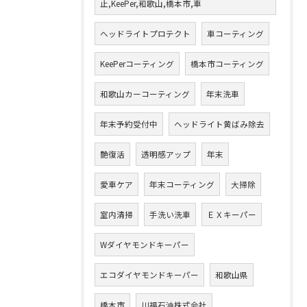
止,KeePer,和歌山,橋本市,車
ヘッドライトプロテクト
車コーティング
KeePerコーティング
橋本市コーティング
和歌山カーコーティング
年末洗車
年末予約受付中
ヘッドライト黄ばみ除去
艶復活
透明感アップ
年末
愛車ケア
年末コーティング
大掃除
室内清掃
手洗い洗車
ＥＸキーパー
Wダイヤモンドキーパー
エコダイヤモンドキーパー
和歌山県
橋本市
川福石油株式会社