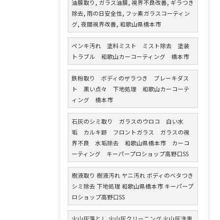
油膜取り, ガラス油膜, 視界不良改善, ギラつき
除去, 雨の日安全性, フッ素ガラスコーティン
グ, 夜間視界改善, 和歌山県橋本市
ペンキ汚れ 塗料ミスト ミスト除去 塗装
トラブル 和歌山カーコーティング 橋本市
鉄粉取り ボディのザラつき ブレーキダス
ト 黒い点々 下地処理 和歌山カーコーテ
ィング 橋本市
石灰のシミ取り ガラスのウロコ 白い水
垢 カルキ跡 フロントガラス ガラスの視
界不良 水垢除去 和歌山県橋本市 カーコ
ーティング キーパープロショップ高野口SS
樹液取り 樹液汚れ ヤニ汚れ ボディのベタつき
シミ除去 下地処理 和歌山県橋本市 キーパープ
ロショップ高野口SS
火山灰落とし 火山灰クリーニング 火山灰洗車