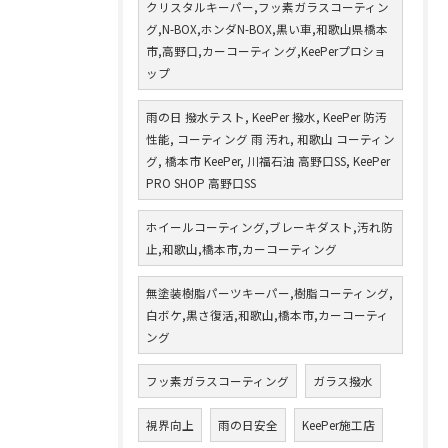
クリスタルキーパー,フッ素ガラスコーティン
グ,N-BOX,ホンダN-BOX,黒い車,和歌山県橋本
市,高野口,カーコーティング,KeePerプロショ
ップ
雨の日 撥水テスト, KeePer 撥水, KeePer 防汚
性能, コーティング 雨 汚れ, 和歌山 コーティン
グ, 橋本市 KeePer, 川福石油 高野口SS, KeePer
PRO SHOP 高野口SS
ホイールコーティング,ブレーキダスト,汚れ防
止,和歌山,橋本市,カーコーティング
無塗装樹脂パーツキーパー,樹脂コーティング,
白ボケ,黒さ復活,和歌山,橋本市,カーコーティ
ング
フッ素ガラスコーティング
ガラス撥水
視界向上
雨の日安全
KeePer施工店