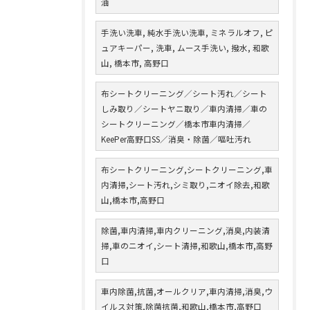
油
手洗い洗車, 純水手洗い洗車, ミネラルオフ, ピ
ュアキーパー, 洗車, ムース手洗い, 撥水, 和歌
山, 橋本市, 高野口
布シートクリーニング／シート汚れ／シート
しみ取り／シートヤニ取り／車内清掃／車の
シートクリーニング／橋本市車内清掃／
KeePer高野口SS／消臭・除菌／嘔吐汚れ
布シートクリーニング,シートクリーニング,車
内清掃,シート汚れ,シミ取り,ニオイ除去,和歌
山,橋本市,高野口
除菌,車内清掃,車内クリーニング,消臭,内装清
掃,車のニオイ,シート清掃,和歌山,橋本市,高野
口
車内除菌,抗菌,オールクリア,車内清掃,消臭,ウ
イルス対策,除菌抗菌,和歌山,橋本市,高野口