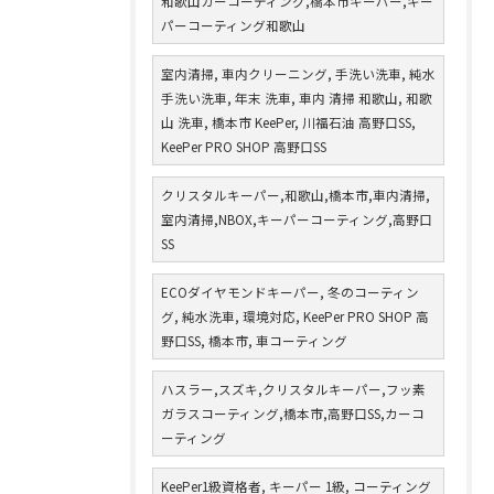
和歌山カーコーティング,橋本市キーパー,キー
パーコーティング和歌山
室内清掃, 車内クリーニング, 手洗い洗車, 純水
手洗い洗車, 年末 洗車, 車内 清掃 和歌山, 和歌
山 洗車, 橋本市 KeePer, 川福石油 高野口SS,
KeePer PRO SHOP 高野口SS
クリスタルキーパー,和歌山,橋本市,車内清掃,
室内清掃,NBOX,キーパーコーティング,高野口
SS
ECOダイヤモンドキーパー, 冬のコーティン
グ, 純水洗車, 環境対応, KeePer PRO SHOP 高
野口SS, 橋本市, 車コーティング
ハスラー,スズキ,クリスタルキーパー,フッ素
ガラスコーティング,橋本市,高野口SS,カーコ
ーティング
KeePer1級資格者, キーパー 1級, コーティング