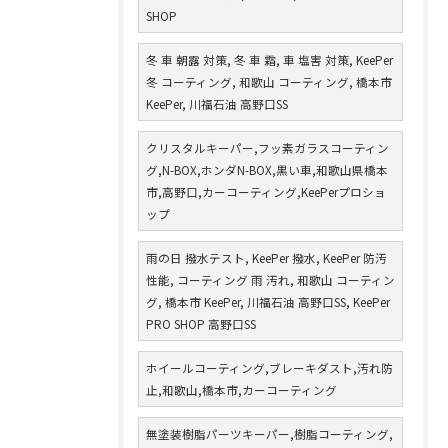
SHOP
冬 車 朝露 対策, 冬 車 霜, 車 塩害 対策, KeePer
冬 コーティング, 和歌山 コーティング, 橋本市
KeePer, 川福石油 高野口SS
クリスタルキーパー,フッ素ガラスコーティン
グ,N-BOX,ホンダN-BOX,黒い車,和歌山県橋本
市,高野口,カーコーティング,KeePerプロショ
ップ
雨の日 撥水テスト, KeePer 撥水, KeePer 防汚
性能, コーティング 雨 汚れ, 和歌山 コーティン
グ, 橋本市 KeePer, 川福石油 高野口SS, KeePer
PRO SHOP 高野口SS
ホイールコーティング,ブレーキダスト,汚れ防
止,和歌山,橋本市,カーコーティング
無塗装樹脂パーツキーパー,樹脂コーティング,