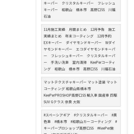
キーパー クリスタルキーパー フレッシュ
キーパー 和歌山 橋本市 高野口SS 川福
石油
11月施工実績 月間まとめ 12月予告 施工
実績まとめ 年末コーティング 12月予約
EXキーパー ダイヤモンドキーパー Wダイ
ヤモンドキーパー エコダイヤモンドキーパ
ー フレッシュキーパー クリスタルキーパ
ー 手洗い洗車 室内清掃 KeePerコーティ
ング 和歌山 橋本市 高野口SS 川福石油
マットテクスチャキーパー マット塗装 マット
コーティング 和歌山県橋本市
KeePerPROSHOP高野口SS 輸入車 国産車 四駆
SUV Gクラス 奈良 大阪
#スペーシアギア #クリスタルキーパー #黒
色車 #橋本市 #和歌山カーコーティング #
キーパープロショップ高野口SS #KeePer施