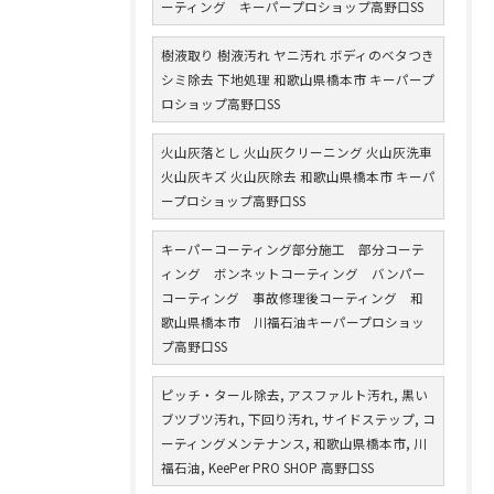
ーティング キーパープロショップ高野口SS
樹液取り 樹液汚れ ヤニ汚れ ボディのベタつき
シミ除去 下地処理 和歌山県橋本市 キーパープ
ロショップ高野口SS
火山灰落とし 火山灰クリーニング 火山灰洗車
火山灰キズ 火山灰除去 和歌山県橋本市 キーパ
ープロショップ高野口SS
キーパーコーティング部分施工 部分コーテ
ィング ボンネットコーティング バンパー
コーティング 事故修理後コーティング 和
歌山県橋本市 川福石油キーパープロショッ
プ高野口SS
ピッチ・タール除去, アスファルト汚れ, 黒い
ブツブツ汚れ, 下回り汚れ, サイドステップ, コ
ーティングメンテナンス, 和歌山県橋本市, 川
福石油, KeePer PRO SHOP 高野口SS