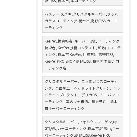
野口SS, 橋本市, 車コーティング
ハスラー,スズキ,クリスタルキーパー,フッ素
ガラスコーティング,橋本市,高野口SS,カーコ
ーティング
KeePer1級資格者, キーパー 1級, コーティング
技術者, KeePer 技術コンテスト, 和歌山 コーテ
ィング, 橋本市 KeePer, 川福石油 高野口SS,
KeePer PRO SHOP 高野口SS, 技術力の高い コ
ーティング店
クリスタルキーパー、フッ素ガラスコーティ
ング、全面施工、ヘッドライトクリーン、ヘッ
ドライトプロテクト、デリカD5、ミニバンコ
ーティング、車のツヤ復活、年末予約、橋本
市キーパーコーティング
クリスタルキーパー,フォルクスワーゲン,up
GTI,VW,カーコーティング,橋本市,和歌山,キー
パーコーティング,高野口SS,KeePer PRO