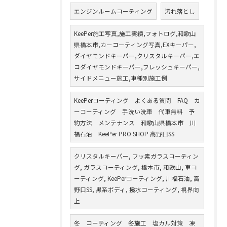
エンジンルームコーティング
汚れ落とし
KeePer施工写真,施工実績,フォトログ,和歌山
県橋本市,カーコーティング写真,EXキーパー,
ダイヤモンドキーパー,クリスタルキーパー,エ
コダイヤモンドキーパー,フレッシュキーパー,
サイドメニュー施工,車種別施工例
KeePerコーティング よくある質問 FAQ カ
ーコーティング 手洗い洗車 代車無料 予
約方法 メンテナンス 和歌山県橋本市 川
福石油 KeePer PRO SHOP 高野口SS
クリスタルキーパー, フッ素ガラスコーティン
グ, ガラスコーティング, 橋本市, 和歌山, 車コ
ーティング, KeePerコーティング, 川福石油, 高
野口SS, 黒系ボディ, 撥水コーティング, 視界向
上
冬 コーティング 冬施工 塩カル対策 凍