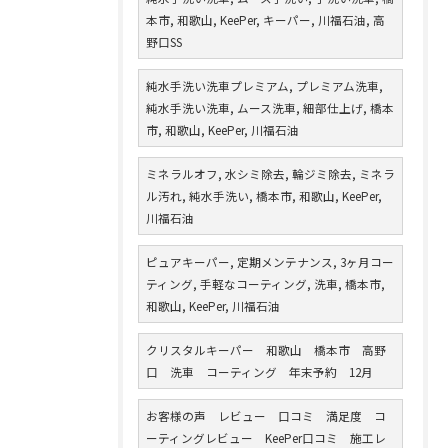
本市, 和歌山, KeePer, キーパー, 川福石油, 高
野口SS
純水手洗い洗車プレミアム, プレミアム洗車,
純水手洗い洗車, ムース洗車, 細部仕上げ, 橋本
市, 和歌山, KeePer, 川福石油
ミネラルオフ, 水シミ除去, 輪ジミ除去, ミネラ
ル汚れ, 純水手洗い, 橋本市, 和歌山, KeePer,
川福石油
ピュアキーパー, 定期メンテナンス, 3ヶ月コー
ティング, 手軽なコーティング, 洗車, 橋本市,
和歌山, KeePer, 川福石油
クリスタルキーパー 和歌山 橋本市 高野
口 洗車 コーティング 年末予約 12月
お客様の声 レビュー 口コミ 満足度 コ
ーティングレビュー KeePer口コミ 施工レ