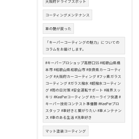
大阪府ドライブスポット
コーティングメンテナンス
車の艶が戻った
「キーパーコーティングの魅力」についての
コラムをお届けします。
#キーパープロショップ高野口SS #和歌山県橋
本市 #和歌山県和歌山市 #奈良県カーコーティ
ング #大阪府カーコーティング #フッ素ガラス
コーティング #ガラス撥水 #超撥水コーティン
グ #雨の日対策 #安全運転サポート #視界スッ
キリ #KeePerコーティング #カーライフ快適 #
キーパー技術コンテスト準優勝 #KeePerプロ
スタッフ #車好きと繋がりたい #車メンテナン
ス #車のある生活 #洗車好き
マット塗装コーティング