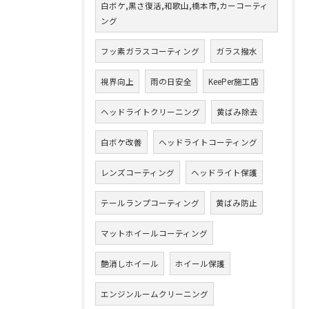
白ボケ,黒さ復活,和歌山,橋本市,カーコーティ
ング
フッ素ガラスコーティング
ガラス撥水
視界向上
雨の日安全
KeePer施工店
ヘッドライトクリーニング
黄ばみ除去
白ボケ改善
ヘッドライトコーティング
レンズコーティング
ヘッドライト保護
テールランプコーティング
黄ばみ防止
マットホイールコーティング
艶消しホイール
ホイール保護
エンジンルームクリーニング