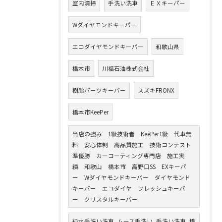
室内清掃
手洗い洗車
ＥＸキーパー
Wダイヤモンドキーパー
エコダイヤモンドキーパー
和歌山県
橋本市
川福石油株式会社
樹脂パーツキーパー
スズキFRONX
橋本市KeePer
当店の強み 1級技術者 KeePer1級 代車無
料 安心体制 高品質施工 技術コンテスト
準優勝 カーコーティング専門店 施工実
績 和歌山 橋本市 高野口SS EXキーパ
ー Wダイヤモンドキーパー ダイヤモンド
キーパー エコダイヤ フレッシュキーパ
ー クリスタルキーパー
純水手洗い洗車, ムース手洗い, 手洗い洗車, 橋