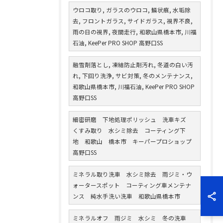
ウロコ取り, ガラスのウロコ, 鱗状痕, 水垢除
去, フロントガラス, サイドガラス, 視界不良,
雨の日の視界, 夜間走行, 和歌山県橋本市, 川福
石油, KeePer PRO SHOP 高野口SS
融雪剤落とし, 凍結防止剤汚れ, 冬道の白い汚
れ, 下回り洗浄, サビ対策, 冬のメンテナンス,
和歌山県橋本市, 川福石油, KeePer PRO SHOP
高野口SS
細密研磨 下地処理ポリッシュ 洗車キズ
くすみ取り 水シミ除去 コーティング下
地 和歌山 橋本市 キーパープロショップ
高野口SS
ミネラル取り洗車 水シミ除去 雨ジミ・ウ
ォータースポット コーティング車メンテナ
ンス 純水手洗い洗車 和歌山県橋本市
ミネラルオフ 雨ジミ 水シミ 冬の洗車