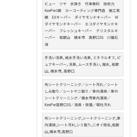
ビュー ツヤ 水弾き 代車無料 技術力
KeePer1級 カーコーティング専門店 施工実
績 EXキーパー ダイヤモンドキーパー W
ダイヤモンドキーパー エコダイヤモンドキ
ーパー フレッシュキーパー クリスタルキ
ーパー 和歌山 橋本市 高野口SS 川福石
油
手洗い洗車, 純水手洗い洗車, ミネラルオフ, ピ
ュアキーパー, 洗車, ムース手洗い, 撥水, 和歌
山, 橋本市, 高野口
布シートクリーニング／シート汚れ／シート
しみ取り／シートヤニ取り／車内清掃／車の
シートクリーニング／橋本市車内清掃／
KeePer高野口SS／消臭・除菌／嘔吐汚れ
布シートクリーニング,シートクリーニング,車
内清掃,シート汚れ,シミ取り,ニオイ除去,和歌
山,橋本市,高野口