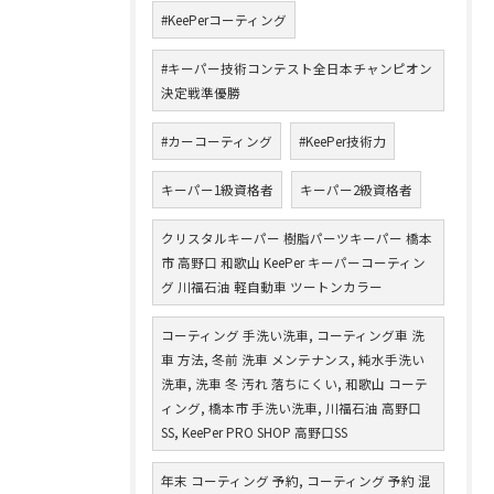
#KeePerコーティング
#キーパー技術コンテスト全日本チャンピオン
決定戦準優勝
#カーコーティング
#KeePer技術力
キーパー1級資格者
キーパー2級資格者
クリスタルキーパー 樹脂パーツキーパー 橋本
市 高野口 和歌山 KeePer キーパーコーティン
グ 川福石油 軽自動車 ツートンカラー
コーティング 手洗い洗車, コーティング車 洗
車 方法, 冬前 洗車 メンテナンス, 純水手洗い
洗車, 洗車 冬 汚れ 落ちにくい, 和歌山 コーテ
ィング, 橋本市 手洗い洗車, 川福石油 高野口
SS, KeePer PRO SHOP 高野口SS
年末 コーティング 予約, コーティング 予約 混