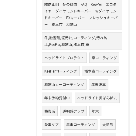
結防止剤 冬の疑問 FAQ KeePer エコダ
イヤ ダイヤモンドキーパー Wダイヤモン
ドキーパー EXキーパー フレッシュキーパ
ー 橋本市 和歌山
冬,融雪剤,泥汚れ,コーティング,汚れ防
止,KeePer,和歌山,橋本市,車
ヘッドライトプロテクト
車コーティング
KeePerコーティング
橋本市コーティング
和歌山カーコーティング
年末洗車
年末予約受付中
ヘッドライト黄ばみ除去
艶復活
透明感アップ
年末
愛車ケア
年末コーティング
大掃除