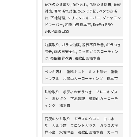
花粉のシミ取り, 花粉汚れ, 花粉シミ除去, 黄砂
対策, 春の汚れ対策, 水シミ予防, ベタつき汚
れ, 下地処理, クリスタルキーパー, ダイヤモン
ドキーパー, 和歌山県橋本市, KeePer PRO
SHOP高野口SS
油膜取り, ガラス油膜, 視界不良改善, ギラつき
除去, 雨の日安全性, フッ素ガラスコーティン
グ, 夜間視界改善, 和歌山県橋本市
ペンキ汚れ 塗料ミスト ミスト除去 塗装
トラブル 和歌山カーコーティング 橋本市
鉄粉取り ボディのザラつき ブレーキダス
ト 黒い点々 下地処理 和歌山カーコーテ
ィング 橋本市
石灰のシミ取り ガラスのウロコ 白い水
垢 カルキ跡 フロントガラス ガラスの視
界不良 水垢除去 和歌山県橋本市 カーコ