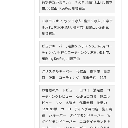
純水手洗い洗車, ムース洗車, 細部仕上げ, 橋本
市, 和歌山, KeePer, 川福石油
ミネラルオフ, 水シミ除去, 輪ジミ除去, ミネラ
ル汚れ, 純水手洗い, 橋本市, 和歌山, KeePer,
川福石油
ピュアキーパー, 定期メンテナンス, 3ヶ月コー
ティング, 手軽なコーティング, 洗車, 橋本市,
和歌山, KeePer, 川福石油
クリスタルキーパー 和歌山 橋本市 高野
口 洗車 コーティング 年末予約 12月
お客様の声 レビュー 口コミ 満足度 コ
ーティングレビュー KeePer口コミ 施工レ
ビュー ツヤ 水弾き 代車無料 技術力
KeePer1級 カーコーティング専門店 施工実
績 EXキーパー ダイヤモンドキーパー W
ダイヤモンドキーパー エコダイヤモンドキ
ーパー フレッシュキーパー クリスタルキ