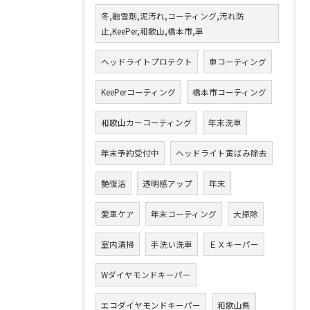
冬,融雪剤,泥汚れ,コーティング,汚れ防
止,KeePer,和歌山,橋本市,車
ヘッドライトプロテクト
車コーティング
KeePerコーティング
橋本市コーティング
和歌山カーコーティング
年末洗車
年末予約受付中
ヘッドライト黄ばみ除去
艶復活
透明感アップ
年末
愛車ケア
年末コーティング
大掃除
室内清掃
手洗い洗車
ＥＸキーパー
Wダイヤモンドキーパー
エコダイヤモンドキーパー
和歌山県