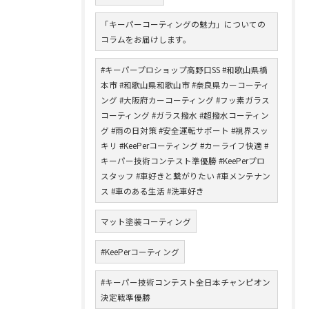
「キーパーコーティングの魅力」についての
コラムをお届けします。
#キーパープロショップ高野口SS #和歌山県橋
本市 #和歌山県和歌山市 #奈良県カーコーティ
ング #大阪府カーコーティング #フッ素ガラス
コーティング #ガラス撥水 #超撥水コーティン
グ #雨の日対策 #安全運転サポート #視界スッ
キリ #KeePerコーティング #カーライフ快適 #
キーパー技術コンテスト準優勝 #KeePerプロ
スタッフ #車好きと繋がりたい #車メンテナン
ス #車のある生活 #洗車好き
マット塗装コーティング
#KeePerコーティング
#キーパー技術コンテスト全日本チャンピオン
決定戦準優勝