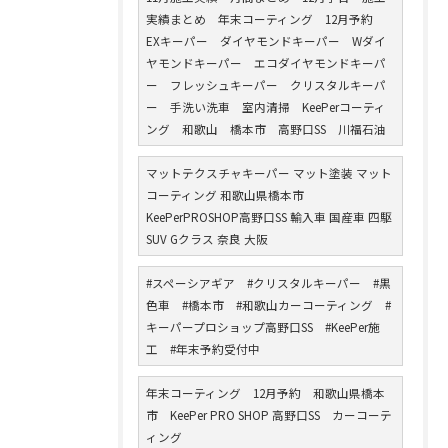
実績まとめ 年末コーティング 12月予約
EXキーパー ダイヤモンドキーパー Wダイ
ヤモンドキーパー エコダイヤモンドキーパ
ー フレッシュキーパー クリスタルキーパ
ー 手洗い洗車 室内清掃 KeePerコーティ
ング 和歌山 橋本市 高野口SS 川福石油
マットテクスチャキーパー マット塗装 マット
コーティング 和歌山県橋本市
KeePerPROSHOP高野口SS 輸入車 国産車 四駆
SUV Gクラス 奈良 大阪
#スペーシアギア #クリスタルキーパー #黒
色車 #橋本市 #和歌山カーコーティング #
キーパープロショップ高野口SS #KeePer施
工 #年末予約受付中
年末コーティング 12月予約 和歌山県橋本
市 KeePer PRO SHOP 高野口SS カーコーテ
ィング