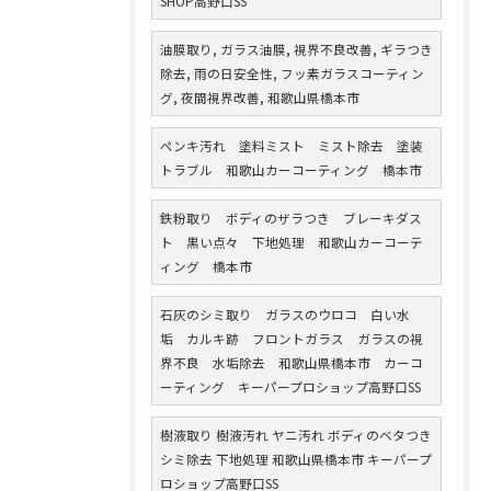
SHOP高野口SS
油膜取り, ガラス油膜, 視界不良改善, ギラつき
除去, 雨の日安全性, フッ素ガラスコーティン
グ, 夜間視界改善, 和歌山県橋本市
ペンキ汚れ 塗料ミスト ミスト除去 塗装
トラブル 和歌山カーコーティング 橋本市
鉄粉取り ボディのザラつき ブレーキダス
ト 黒い点々 下地処理 和歌山カーコーテ
ィング 橋本市
石灰のシミ取り ガラスのウロコ 白い水
垢 カルキ跡 フロントガラス ガラスの視
界不良 水垢除去 和歌山県橋本市 カーコ
ーティング キーパープロショップ高野口SS
樹液取り 樹液汚れ ヤニ汚れ ボディのベタつき
シミ除去 下地処理 和歌山県橋本市 キーパープ
ロショップ高野口SS