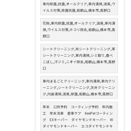
車内除菌,抗菌,オールクリア,車内清掃,消臭,ウ
イルス対策,除菌抗菌,和歌山,橋本市,高野口
花粉,車内除菌,抗菌,オールクリア,消臭,車内清
掃,ウイルス対策,ホコリ除去,和歌山,橋本市,高
野口
シートクリーニング,布シートクリーニング,革
シートクリーニング,車内清掃,シミ取り,食べ
こぼし,汗ジミ,ニオイ除去,和歌山,橋本市,高野
口
車内まるごとクリーニング,車内清掃,車内クリ
ーニング,シートクリーニング,天井クリーニン
グ,内装清掃,消臭,除菌,和歌山,橋本市,高野口
年末 12月予約 コーティング予約 年内施
工 年末洗車 愛車ケア KeePerコーティン
グ EXキーパー ダイヤモンドキーパー W
ダイヤモンドキーパー エコダイヤモンドキ