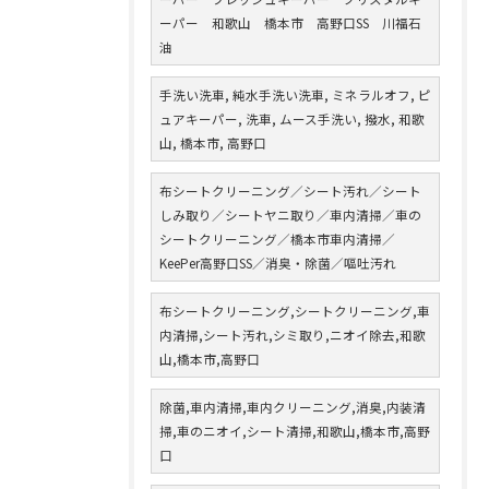
ーパー 和歌山 橋本市 高野口SS 川福石
油
手洗い洗車, 純水手洗い洗車, ミネラルオフ, ピ
ュアキーパー, 洗車, ムース手洗い, 撥水, 和歌
山, 橋本市, 高野口
布シートクリーニング／シート汚れ／シート
しみ取り／シートヤニ取り／車内清掃／車の
シートクリーニング／橋本市車内清掃／
KeePer高野口SS／消臭・除菌／嘔吐汚れ
布シートクリーニング,シートクリーニング,車
内清掃,シート汚れ,シミ取り,ニオイ除去,和歌
山,橋本市,高野口
除菌,車内清掃,車内クリーニング,消臭,内装清
掃,車のニオイ,シート清掃,和歌山,橋本市,高野
口