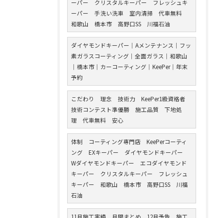
ーパー クリスタルキーパー フレッシュキ
ーパー 手洗い洗車 室内清掃 代車無料
和歌山 橋本市 高野口SS 川福石油
ダイヤモンドキーパー｜Aメンテナンス｜フッ
素ガラスコーティング｜全面ガラス｜和歌山
｜橋本市｜カーコーティング｜KeePer｜年末
予約
こだわり 理念 技術力 KeePer1級資格者
技術コンテスト準優勝 施工品質 下地処
理 代車無料 安心
体制 コーティング専門店 KeePerコーティ
ング EXキーパー ダイヤモンドキーパー
Wダイヤモンドキーパー エコダイヤモンド
キーパー クリスタルキーパー フレッシュ
キーパー 和歌山 橋本市 高野口SS 川福
石油
11月施工実績 月間まとめ 12月予告 施工