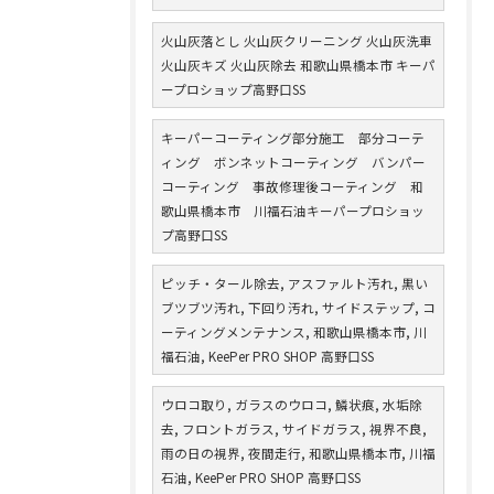
火山灰落とし 火山灰クリーニング 火山灰洗車
火山灰キズ 火山灰除去 和歌山県橋本市 キーパ
ープロショップ高野口SS
キーパーコーティング部分施工 部分コーテ
ィング ボンネットコーティング バンパー
コーティング 事故修理後コーティング 和
歌山県橋本市 川福石油キーパープロショッ
プ高野口SS
ピッチ・タール除去, アスファルト汚れ, 黒い
ブツブツ汚れ, 下回り汚れ, サイドステップ, コ
ーティングメンテナンス, 和歌山県橋本市, 川
福石油, KeePer PRO SHOP 高野口SS
ウロコ取り, ガラスのウロコ, 鱗状痕, 水垢除
去, フロントガラス, サイドガラス, 視界不良,
雨の日の視界, 夜間走行, 和歌山県橋本市, 川福
石油, KeePer PRO SHOP 高野口SS