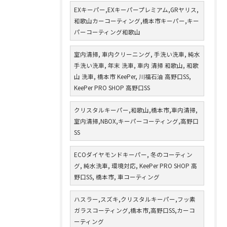
EXキーパー,EXキーパープレミアム,GRヤリス,
和歌山カーコーティング,橋本市キーパー,キー
パーコーティング和歌山
室内清掃, 車内クリーニング, 手洗い洗車, 純水
手洗い洗車, 年末 洗車, 車内 清掃 和歌山, 和歌
山 洗車, 橋本市 KeePer, 川福石油 高野口SS,
KeePer PRO SHOP 高野口SS
クリスタルキーパー,和歌山,橋本市,車内清掃,
室内清掃,NBOX,キーパーコーティング,高野口
SS
ECOダイヤモンドキーパー, 冬のコーティン
グ, 純水洗車, 環境対応, KeePer PRO SHOP 高
野口SS, 橋本市, 車コーティング
ハスラー,スズキ,クリスタルキーパー,フッ素
ガラスコーティング,橋本市,高野口SS,カーコ
ーティング