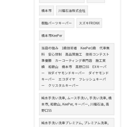
橋本市
川福石油株式会社
樹脂パーツキーパー
スズキFRONX
橋本市KeePer
当店の強み 1級技術者 KeePer1級 代車無
料 安心体制 高品質施工 技術コンテスト
準優勝 カーコーティング専門店 施工実
績 和歌山 橋本市 高野口SS EXキーパ
ー Wダイヤモンドキーパー ダイヤモンド
キーパー エコダイヤ フレッシュキーパ
ー クリスタルキーパー
純水手洗い洗車, ムース手洗い, 手洗い洗車, 橋
本市, 和歌山, KeePer, キーパー, 川福石油, 高
野口SS
純水手洗い洗車プレミアム, プレミアム洗車,