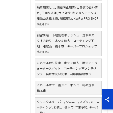
融雪剤落とし, 凍結防止剤汚れ, 冬道の白い汚
れ, 下回り洗浄, サビ対策, 冬のメンテナンス,
和歌山県橋本市, 川福石油, KeePer PRO SHOP
高野口SS
細密研磨 下地処理ポリッシュ 洗車キズ
くすみ取り 水シミ除去 コーティング下
地 和歌山 橋本市 キーパープロショップ
高野口SS
ミネラル取り洗車 水シミ除去 雨ジミ・ウ
ォータースポット コーティング車メンテナ
ンス 純水手洗い洗車 和歌山県橋本市
ミネラルオフ 雨ジミ 水シミ 冬の洗車
橋本市
クリスタルキーパー, ジムニー, スズキ, カーコ
ーティング, 和歌山, 橋本市, 年末予約, キーパ
ー施工