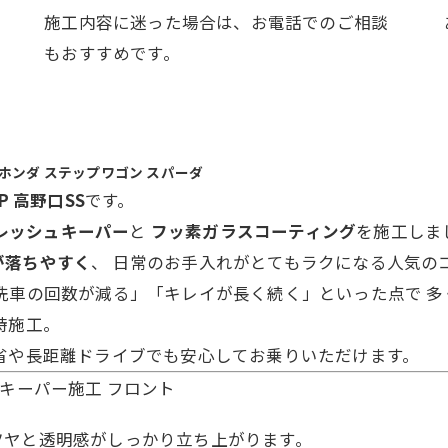
施工内容に迷った場合は、お電話でのご相談
もおすすめです。
ンダ ステップワゴン スパーダ
OP 高野口SS
です。
レッシュキーパー
と
フッ素ガラスコーティング
を施工しま
が落ちやすく
、 日常のお手入れがとてもラクになる人気の
洗車の回数が減る」「キレイが長く続く」といった点で 多
時施工。
省や長距離ドライブでも安心してお乗りいただけます。
ツヤと透明感がしっかり立ち上がります。