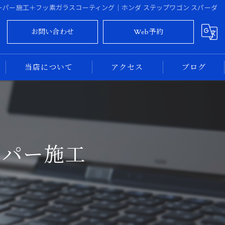
ーパー施工＋フッ素ガラスコーティング｜ホンダ ステップワゴン スパーダ
お問い合わせ
Web予約
当店について
アクセス
ブログ
大阪のカーコーティング
コラム
奈良のカーコーティング
ーパー施工
新車
中古車
専門店